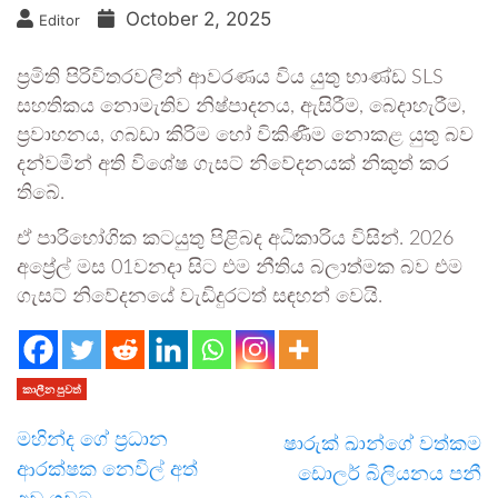
October 2, 2025
Editor
ප්‍රමිති පිරිවිතරවලින් ආවරණය විය යුතු භාණ්ඩ SLS
සහතිකය නොමැතිව නිෂ්පාදනය, ඇසිරීම, බෙදාහැරීම,
ප්‍රවාහනය, ගබඩා කිරිම හෝ විකිණීම නොකළ යුතු බව
දන්වමින් අති විශේෂ ගැසට් නිවේදනයක් නිකුත් කර
තිබේ.
ඒ පාරිභෝගික කටයුතු පිළිබද අධිකාරිය විසින්. 2026
අප්‍රේල් මස 01වනදා සිට එම නීතිය බලාත්මක බව එම
ගැසට් නිවේදනයේ වැඩිදුරටත් සඳහන් වෙයි.
කාලීන පුවත්
මහින්ද ගේ ප්‍රධාන
ෂාරුක් ඛාන්ගේ වත්කම
ආරක්ෂක නෙවිල් අත්
ඩොලර් බිලියනය පනී