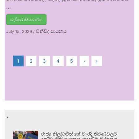
…
වැඩිපුර කියවන්න
විනිවිද සායනය
July 15, 2026
/
1
2
3
4
5
›
»
.
රාජ්‍ය නිලධාරීන්ගේ වැරදි තීරණවලට
දණ්ඩ නීති සංග්‍රහය යෙදවීම බරපතල