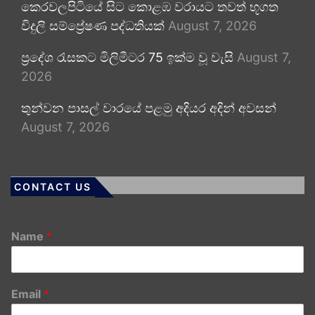
කෙරවලපිටියේ සිට කොළඹ වරායට තවත් භූගත
විදුලි සම්ප්‍රේෂණ පද්ධතියක්
August 7, 2026
ප්‍රදේශ රැසකට මිලිමීටර 75 ඉක්ම වූ වැසි
August 7,
2026
තුන්වන පාසල් වාරයේ පළමු අදියර අදින් අවසන්
August 7, 2026
CONTACT US
Name
*
Email
*