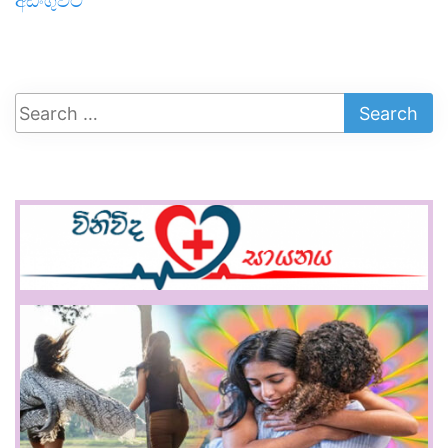
අඩංගුවට