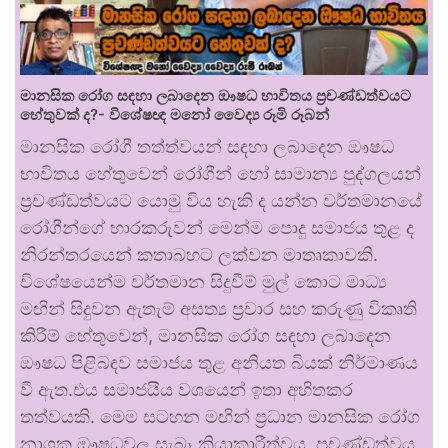
මානසික රෝග සඳහා ලබාදෙන ඖෂධ භාවිතය ප්‍රචණ්ඩත්වයට
හේතුවක් ද?- විශේෂඥ මනෝ වෛද්‍ය රූමි රූබන්
මානසික රෝගී තත්ත්වයන් සඳහා ලබාදෙන ඖෂධ
භාවිතය හේතුවෙන් රෝගීන් හෝ සාමාන්‍ය පුද්ගලයන්
ප්‍රචණ්ඩත්වයට යොමු විය හැකි ද යන්න වර්තමානයේ
රෝගීන්ගේ භාරකරුවන් මෙන්ම පොදු සමාජය තුළ ද
නිරන්තරයෙන් කතාබහට ලක්වන මාතෘකාවකි.
විශේෂයෙන්ම වර්තමාන සිදුවීම් මුල් කොට මාධ්‍ය
මඟින් සිදුවන ඇතැම් අසත්‍ය ප්‍රචාර සහ කරුණු විකෘති
කිරීම් හේතුවෙන්, මානසික රෝග සඳහා ලබාදෙන
ඖෂධ පිළිබඳව සමාජය තුළ අනියත බියක් නිර්මාණය
වී ඇත.එය සමාජයීය වශයෙන් ඉතා අහිතකර
තත්වයකි. මෙම සටහන මඟින් ප්‍රධාන මානසික රෝග
නාශක ඖෂධවල සැබෑ ක්‍රියාකාරීත්වය, ප්‍රචණ්ඩත්වය