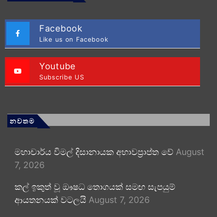
Facebook
Like us on Facebook
Youtube
Subscribe US
නවතම
මහාචාර්ය විමල් දිසානායක අභාවප්‍රාප්ත වේ
August
7, 2026
කල් ඉකුත් වූ ඖෂධ තොගයක් සමඟ සැපයුම්
ආයතනයක් වටලයි
August 7, 2026