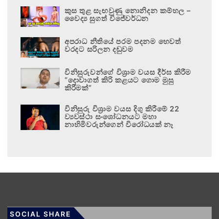
කුස තුළ සැඟවුණු නොනිදන කම්හල –
වෛද්‍ය සුගත් විජේවර්ධන
අපරාධ නීතියේ පරම පදනම හෙවත්
වරදට සරිලන දඬුවම
විනිසුරුවන්ගේ විශ්‍රාම වයස දීර්ඝ කිරීම
“දොවාගත් කිරි කළයට ගොම මුසු
කිරීමක්”
විනිසුරු විශ්‍රාම වයස දිගු කිරීමේ 22
ව්‍යවස්ථා සංශෝධනයට මහා
නාහිමිවරුන්ගෙන් විරෝධයක් නෑ
SOCIAL SHARE