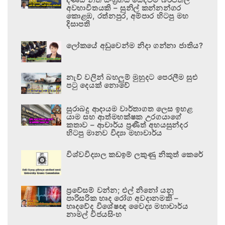
අවභාවිතයකි – සුනිල් කන්නන්ගර
කොළඹ, රත්නපුර, අම්පාර හිටපු මහ
දිසාපති
ලෝකයේ අඩුවෙන්ම නිදා ගන්නා ජාතිය?
නැව් වලින් බහලුම් මුහුදට පෙරලීම සුළු
පටු දෙයක් නොවේ
සුරාබදු ආදායම වාර්තාගත ලෙස ඉහළ
යාම සහ ආත්මභක්ෂක උරගයාගේ
කතාව – ආචාර්ය ප්‍රණීත් අභයසුන්දර
හිටපු මානව විද්‍යා මහාචාර්ය
විශ්වවිද්‍යාල කඩඉම් ලකුණු නිකුත් කෙරේ
ප්‍රවේසම් වන්න; එල් නිනෝ යනු
පාරිසරික හෘද රෝග අවදානමකි –
හෘදවේද විශේෂඥ වෛද්‍ය මහාචාර්ය
නාමල් විජයසිංහ