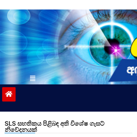
Skip
to
content
vinivida.lk
SLS සහතිකය පිළිබඳ අති විශේෂ ගැසට්
නිවේදනයක්