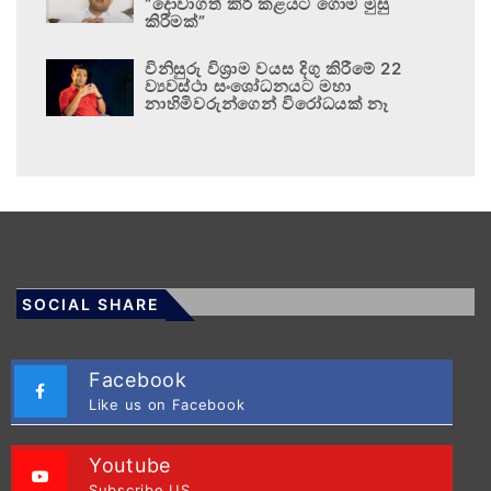
“දොවාගත් කිරි කළයට ගොම මුසු
කිරීමක්”
විනිසුරු විශ්‍රාම වයස දිගු කිරීමේ 22
ව්‍යවස්ථා සංශෝධනයට මහා
නාහිමිවරුන්ගෙන් විරෝධයක් නෑ
SOCIAL SHARE
Facebook
Like us on Facebook
Youtube
Subscribe US