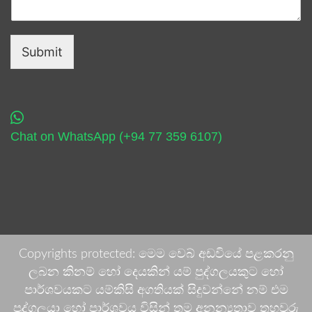
Submit
Chat on WhatsApp (+94 77 359 6107)
Copyrights protected: මෙම වෙබ් අඩවියේ පළකරනු
ලබන කිනම් හෝ දෙයකින් යම් පුද්ගලයකුට හෝ
පාර්ශවයකට යම්කිසි අගතියක් සිදුවන්නේ නම් එම
පුද්ගලයා හෝ පාර්ශවය විසින් තම අනන්‍යතාව තහවුරු