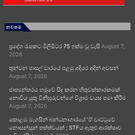
නවතම
ප්‍රදේශ රැසකට මිලිමීටර 75 ඉක්ම වූ වැසි
August 7,
2026
තුන්වන පාසල් වාරයේ පළමු අදියර අදින් අවසන්
August 7, 2026
ජාත්‍යන්තරය හමුවේ සිදු කරන හිතුවක්කාරකමක්
නොවිය යුතු විනිසුරුවන්ගේ විශ්‍රාම වයස පමා කිරීම
August 7, 2026
කොළඹ මැගසින් බන්ධනාගාරයේ ‘ඊ’ වාට්ටුවේ
නොසන්සුන් තත්ත්වයක් ; STFය ඇතුළු ආරක්ෂාව