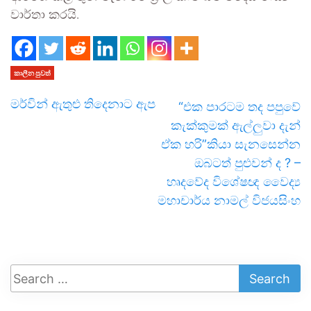
වාර්තා කරයි.
කාලීන පුවත්
මර්වින් ඇතුළු තිදෙනාට ඇප
“එක පාරටම තද පපුවේ
කැක්කුමක් ඇල්ලුවා දැන්
ඒක හරි”කියා සැනසෙන්න
ඔබටත් පුළුවන් ද ? –
හෘදවේද විශේෂඥ වෛද්‍ය
මහාචාර්ය නාමල් විජයසිංහ