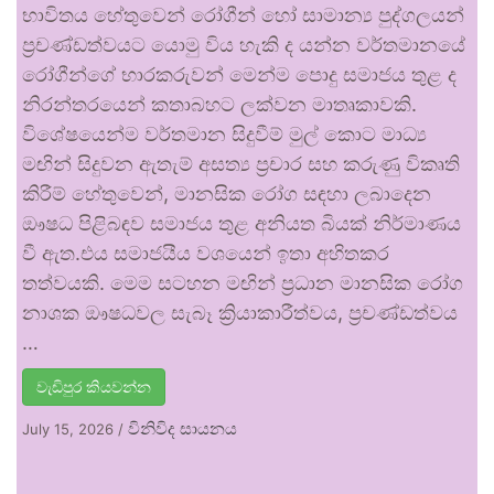
භාවිතය හේතුවෙන් රෝගීන් හෝ සාමාන්‍ය පුද්ගලයන්
ප්‍රචණ්ඩත්වයට යොමු විය හැකි ද යන්න වර්තමානයේ
රෝගීන්ගේ භාරකරුවන් මෙන්ම පොදු සමාජය තුළ ද
නිරන්තරයෙන් කතාබහට ලක්වන මාතෘකාවකි.
විශේෂයෙන්ම වර්තමාන සිදුවීම් මුල් කොට මාධ්‍ය
මඟින් සිදුවන ඇතැම් අසත්‍ය ප්‍රචාර සහ කරුණු විකෘති
කිරීම් හේතුවෙන්, මානසික රෝග සඳහා ලබාදෙන
ඖෂධ පිළිබඳව සමාජය තුළ අනියත බියක් නිර්මාණය
වී ඇත.එය සමාජයීය වශයෙන් ඉතා අහිතකර
තත්වයකි. මෙම සටහන මඟින් ප්‍රධාන මානසික රෝග
නාශක ඖෂධවල සැබෑ ක්‍රියාකාරීත්වය, ප්‍රචණ්ඩත්වය
…
වැඩිපුර කියවන්න
විනිවිද සායනය
July 15, 2026
/