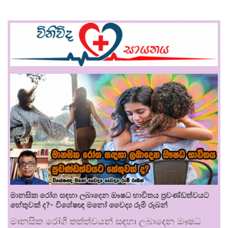
මානසික රෝග සඳහා ලබාදෙන ඖෂධ භාවිතය ප්‍රචණ්ඩත්වයට
හේතුවක් ද?- විශේෂඥ මනෝ වෛද්‍ය රූමි රූබන්
මානසික රෝගී තත්ත්වයන් සඳහා ලබාදෙන ඖෂධ