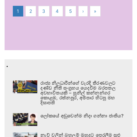
1
2
3
4
5
›
»
.
රාජ්‍ය නිලධාරීන්ගේ වැරදි තීරණවලට
දණ්ඩ නීති සංග්‍රහය යෙදවීම බරපතල
අවභාවිතයකි – සුනිල් කන්නන්ගර
කොළඹ, රත්නපුර, අම්පාර හිටපු මහ
දිසාපති
ලෝකයේ අඩුවෙන්ම නිදා ගන්නා ජාතිය?
නැව් වලින් බහලුම් මුහුදට පෙරලීම සුළු