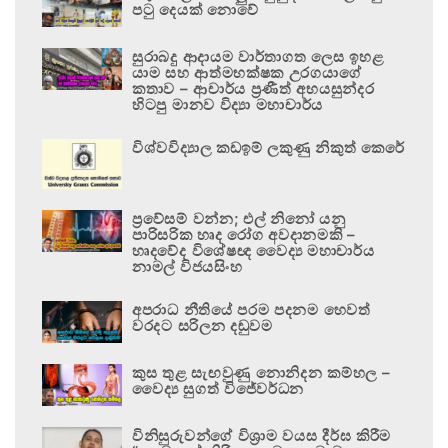
පටු දෙයක් නොවේ
සුරාබදු ආදායම වාර්තාගත ලෙස ඉහළ
යාම සහ ආත්මභක්ෂක උරගයාගේ
කතාව – ආචාර්ය ප්‍රණීත් අභයසුන්දර
හිටපු මානව විද්‍යා මහාචාර්ය
විශ්වවිද්‍යාල කඩඉම් ලකුණු නිකුත් කෙරේ
ප්‍රවේසම් වන්න; එල් නිනෝ යනු
පාරිසරික හෘද රෝග අවදානමකි –
හෘදවේද විශේෂඥ වෛද්‍ය මහාචාර්ය
නාමල් විජයසිංහ
අපරාධ නීතියේ පරම පදනම හෙවත්
වරදට සරිලන දඬුවම
කුස තුළ සැඟවුණු නොනිදන කම්හල –
වෛද්‍ය සුගත් විජේවර්ධන
විනිසුරුවන්ගේ විශ්‍රාම වයස දීර්ඝ කිරීම