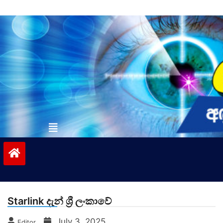
Skip
to
content
vinivida.lk
Starlink දැන් ශ්‍රී ලංකාවේ
July 3, 2025
Editor