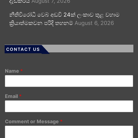
දැඩිකරයි
August 7, 2026
නීතිවිරෝධී වෙබ් අඩවි 24ක් ලංකාව තුළ වහාම
ක්‍රියාත්මකවන පරිදි තහනම්
August 6, 2026
CONTACT US
Name
*
Email
*
Comment or Message
*