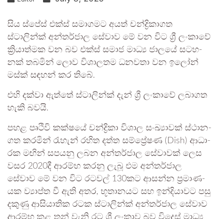
සිය ස්පේස් එක්ස් සමා­ග­මට අයත් චන්ද්‍රි­කා­ගත
ස්ටාලින්ක් අන්ත­ර්ජාල සේවාව මේ වන විට ශ්‍රී ලංකාවේ
ක්‍රියා­ත්මක වන බව එක්ස් සමාජ මාධ්‍ය ජාලයේ සට­හ­
නක් තබ­මින් ලොව විශා­ල­තම ධන­වතා වන ඉලෝන්
මස්ක් සඳ­හන් කර තිබේ.
එහි දක්වා ඇත්තේ ස්ටාලින්ක් දැන් ශ්‍රී ලංකාවේ ලබා­ගත
හැකි බවයි.
පහළ පෘථිවි කක්ෂයේ චන්ද්‍රිකා විශාල සංඛ්‍යා­වක් ස්ථාන­
ගත කර­මින් රැහැන් රහිත දත්ත සම්ප්‍රේ­ෂණ (Dish) ආධා­
රක මඟින් සප­යනු ලබන අන්ත­ර්ජාල සේවා­වක් ලෙස
වසර 2020දී ආරම්භ කරනු ලැබූ එම අන්ත­ර්ජාල
සේවාව මේ වන විට රට­වල් 130කට ආසන්න ප්‍රමා­ණ­
යක ව්‍යාප්ත වී ඇති අතර, භූතා­න­යට සහ ඉන්දි­යා­වට පසු
දකුණු ආසි­යා­තික රටක ස්ටාලින්ක් අන්ත­ර්ජාල සේවාව
ආරම්භ කළ තුන් වැනි රට ශ්‍රී ලංකාව බව විදෙස් මාධ්‍ය