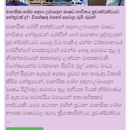
මානසික රෝග සඳහා ලබාදෙන ඖෂධ භාවිතය ප්‍රචණ්ඩත්වයට
හේතුවක් ද?- විශේෂඥ මනෝ වෛද්‍ය රූමි රූබන්
මානසික රෝගී තත්ත්වයන් සඳහා ලබාදෙන ඖෂධ
භාවිතය හේතුවෙන් රෝගීන් හෝ සාමාන්‍ය පුද්ගලයන්
ප්‍රචණ්ඩත්වයට යොමු විය හැකි ද යන්න වර්තමානයේ
රෝගීන්ගේ භාරකරුවන් මෙන්ම පොදු සමාජය තුළ ද
නිරන්තරයෙන් කතාබහට ලක්වන මාතෘකාවකි.
විශේෂයෙන්ම වර්තමාන සිදුවීම් මුල් කොට මාධ්‍ය
මඟින් සිදුවන ඇතැම් අසත්‍ය ප්‍රචාර සහ කරුණු විකෘති
කිරීම් හේතුවෙන්, මානසික රෝග සඳහා ලබාදෙන
ඖෂධ පිළිබඳව සමාජය තුළ අනියත බියක් නිර්මාණය
වී ඇත.එය සමාජයීය වශයෙන් ඉතා අහිතකර
තත්වයකි. මෙම සටහන මඟින් ප්‍රධාන මානසික රෝග
නාශක ඖෂධවල සැබෑ ක්‍රියාකාරීත්වය, ප්‍රචණ්ඩත්වය
…