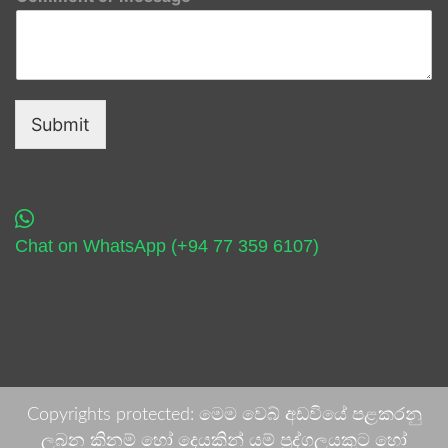
Submit
Chat on WhatsApp (+94 77 359 6107)
Copyrights protected: මෙම වෙබ් අඩවියේ පළකරනු
ලබන කිනම් හෝ දෙයකින් යම් පුද්ගලයකුට හෝ