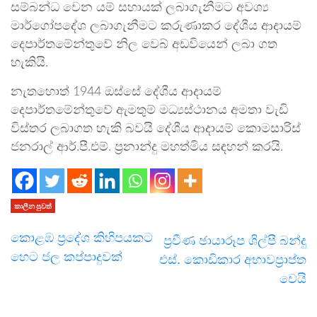
සම්බන්ධ වෙන යම් සහායක් ලබාගැනීමට අවශ්‍ය
මාර්ගෝපදේශ ලබාගැනීමට කරුණාකර දේශීය ආදායම්
දෙපාර්තමේන්තුවේ නිල වෙබ් අඩවියෙන් ලබා ගත
හැකියි.
නැතහොත් 1944 ඔස්සේ දේශීය ආදායම්
දෙපාර්තමේන්තුවේ ඇමතුම් මධ්‍යස්ථානය අමතා වැඩි
විස්තර ලබාගත හැකි බවයි දේශීය ආදායම් කොමසාරිස්
ජනරාල් ආර්.පී.එම්. ප්‍රනාන්දු මහත්මිය සඳහන් කරයි.
කාලීන පුවත්
කොළඹ ප්‍රදේශ කිහිපයකට
ප්‍රවීණ ඡායාරූප ශිල්පී බන්දු
හෙට ජල කප්පාදුවක්
එස්. කොඩිකාර අභාවප්‍රාප්ත
වෙයි