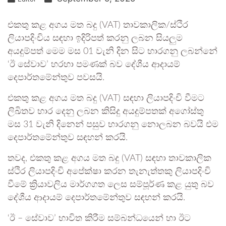
එකතු කළ අගය මත බදු (VAT) තාවකාලික/ස්ථිර
ලියාපදිංචිය සඳහා ඉදිරිපත් කරනු ලබන සියලුම
අයදුම්පත් මෙම මස 01 වැනි දින සිට භාරගනු ලබන්නේ
‘ඊ සේවාව’ හරහා පමණක් බව දේශීය ආදායම්
දෙපාර්තමේන්තුව පවසයි.
එකතු කළ අගය මත බදු (VAT) සඳහා ලියාපදිංචි වීමට
ලිඛිතව භාර දෙනු ලබන කිසිදු අයදුම්පතක් අගෝස්තු
මස 31 වැනි දිනෙන් පසුව භාරගනු නොලබන බවයි එම
දෙපාර්තමේන්තුව සඳහන් කරයි.
තවද, එකතු කළ අගය මත බදු (VAT) සඳහා තාවකාලික
ස්ථිර ලියාපදිංචි අපේක්ෂා කරන තැනැත්තකු ලියාපදිංචි
වීමේ ක්‍රියාවලිය මාර්ගගත ලෙස සම්පූර්ණ කළ යුතු බව
දේශීය ආදායම් දෙපාර්තමේන්තුව සඳහන් කරයි.
‘ඊ – සේවාව’ භාවිත කිරීම සම්බන්ධයෙන් හා ඊට