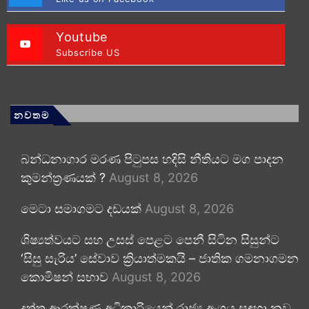
Youtube
Subscribe US
නවතම
බන්ධනාගාර මරණ පිටුපස හදිසි නීතියට මග පාදන
කුමන්ත්‍රණයක් ?
August 8, 2026
මෙටා සමාගමට දඩයක්
August 8, 2026
ශිෂ්‍යත්වයට සහ උසස් පෙළට පෙනී සිටින සිසුන්ට
‘සිසු සැරිය’ සේවාව ක්‍රියාත්මකයි – ජාතික ගමනාගමන
කොමිෂන් සභාව
August 8, 2026
දත්ත ආරක්ෂණ අධිකාරියෙන් රාජ්‍ය අංශය සඳහා නව