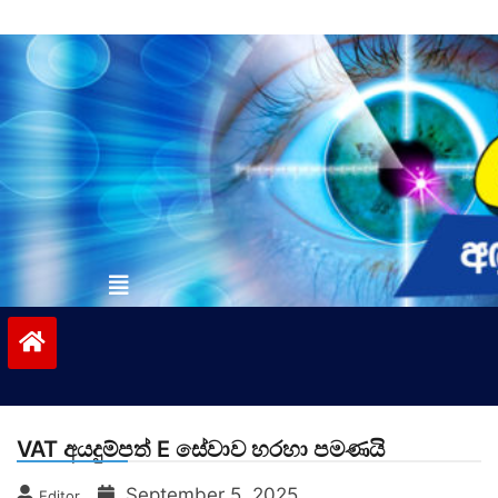
Skip
to
content
vinivida.lk
VAT අයදුම්පත් E සේවාව හරහා පමණයි
September 5, 2025
Editor