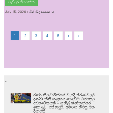
වැඩිපුර කියවන්න
විනිවිද සායනය
July 15, 2026
/
1
2
3
4
5
›
»
.
රාජ්‍ය නිලධාරීන්ගේ වැරදි තීරණවලට
දණ්ඩ නීති සංග්‍රහය යෙදවීම බරපතල
අවභාවිතයකි – සුනිල් කන්නන්ගර
කොළඹ, රත්නපුර, අම්පාර හිටපු මහ
දිසාපති