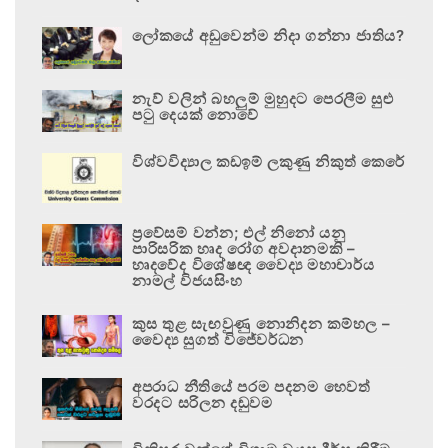
ලෝකයේ අඩුවෙන්ම නිදා ගන්නා ජාතිය?
නැව් වලින් බහලුම් මුහුදට පෙරලීම සුළු
පටු දෙයක් නොවේ
විශ්වවිද්‍යාල කඩඉම් ලකුණු නිකුත් කෙරේ
ප්‍රවේසම් වන්න; එල් නිනෝ යනු
පාරිසරික හෘද රෝග අවදානමකි –
හෘදවේද විශේෂඥ වෛද්‍ය මහාචාර්ය
නාමල් විජයසිංහ
කුස තුළ සැඟවුණු නොනිදන කම්හල –
වෛද්‍ය සුගත් විජේවර්ධන
අපරාධ නීතියේ පරම පදනම හෙවත්
වරදට සරිලන දඬුවම