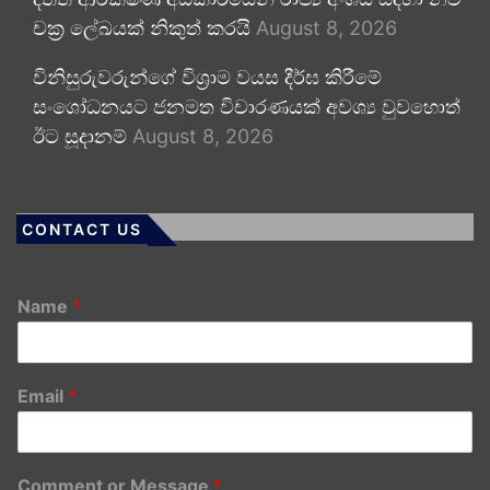
චක්‍ර ලේඛයක් නිකුත් කරයි
August 8, 2026
විනිසුරුවරුන්ගේ විශ්‍රාම වයස දීර්ඝ කිරීමේ
සංශෝධනයට ජනමත විචාරණයක් අවශ්‍ය වුවහොත්
ඊට සූදානම්
August 8, 2026
CONTACT US
Name
*
Email
*
Comment or Message
*