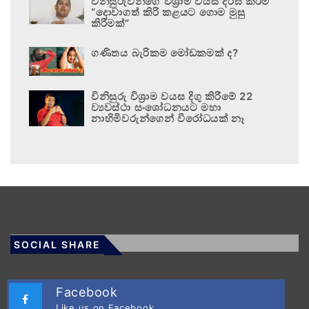
විනිසුරුවන්ගේ විශ්‍රාම වයස දීර්ඝ කිරීම
“දොවාගත් කිරි කළයට ගොම මුසු
කිරීමක්”
ගණිතය බැරිකම මෝඩකමක් ද?
විනිසුරු විශ්‍රාම වයස දිගු කිරීමේ 22
ව්‍යවස්ථා සංශෝධනයට මහා
නාහිමිවරුන්ගෙන් විරෝධයක් නෑ
SOCIAL SHARE
Facebook
Like us on Facebook