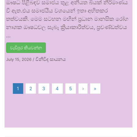
ඖෂධ පිළිබඳව සමාජය තුළ අනියත බියක් නිර්මාණය
වී ඇත.එය සමාජයීය වශයෙන් ඉතා අහිතකර
තත්වයකි. මෙම සටහන මඟින් ප්‍රධාන මානසික රෝග
නාශක ඖෂධවල සැබෑ ක්‍රියාකාරීත්වය, ප්‍රචණ්ඩත්වය
…
වැඩිපුර කියවන්න
විනිවිද සායනය
July 15, 2026
/
1
2
3
4
5
›
»