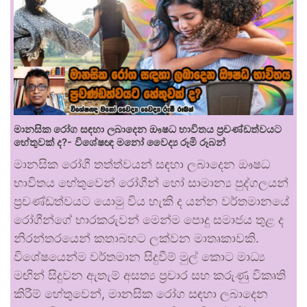
මානසික රෝග සඳහා ලබාදෙන ඖෂධ භාවිතය ප්‍රචණ්ඩත්වයට
හේතුවක් ද?- විශේෂඥ මනෝ වෛද්‍ය රූමි රූබන්
මානසික රෝගී තත්ත්වයන් සඳහා ලබාදෙන ඖෂධ
භාවිතය හේතුවෙන් රෝගීන් හෝ සාමාන්‍ය පුද්ගලයන්
ප්‍රචණ්ඩත්වයට යොමු විය හැකි ද යන්න වර්තමානයේ
රෝගීන්ගේ භාරකරුවන් මෙන්ම පොදු සමාජය තුළ ද
නිරන්තරයෙන් කතාබහට ලක්වන මාතෘකාවකි.
විශේෂයෙන්ම වර්තමාන සිදුවීම් මුල් කොට මාධ්‍ය
මඟින් සිදුවන ඇතැම් අසත්‍ය ප්‍රචාර සහ කරුණු විකෘති
කිරීම් හේතුවෙන්, මානසික රෝග සඳහා ලබාදෙන