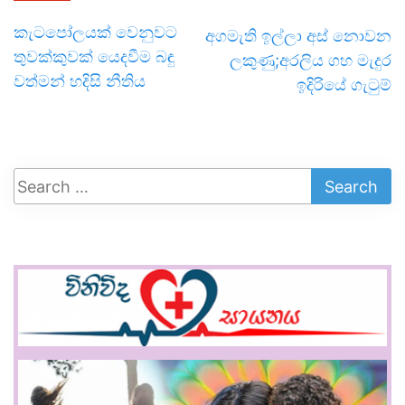
කැටපෝලයක් වෙනුවට
අගමැති ඉල්ලා අස් නොවන
තුවක්කුවක් යෙදවීම බඳු
ලකුණු;අරලිය ගහ මැදුර
වත්මන් හදිසි නීතිය
ඉදිරියේ ගැටුම්