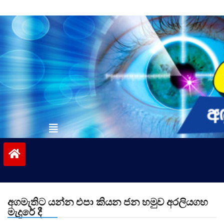
Skip
to
content
vinivida.lk
අගමැතිට යන්න එපා කියන ජන හමුව අරලියගහ
මැදුරේ දී