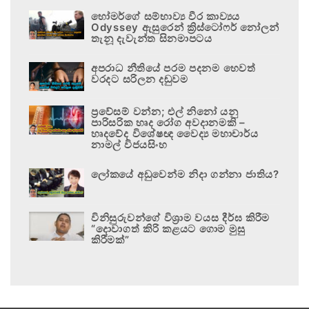
හෝමර්ගේ සම්භාව්‍ය වීර කාව්‍යය
Odyssey ඇසුරෙන් ක්‍රිස්ටෝෆර් නෝලන්
තැනූ දැවැන්ත සිනමාපටය
අපරාධ නීතියේ පරම පදනම හෙවත්
වරදට සරිලන දඬුවම
ප්‍රවේසම් වන්න; එල් නිනෝ යනු
පාරිසරික හෘද රෝග අවදානමකි –
හෘදවේද විශේෂඥ වෛද්‍ය මහාචාර්ය
නාමල් විජයසිංහ
ලෝකයේ අඩුවෙන්ම නිදා ගන්නා ජාතිය?
විනිසුරුවන්ගේ විශ්‍රාම වයස දීර්ඝ කිරීම
“දොවාගත් කිරි කළයට ගොම මුසු
කිරීමක්”