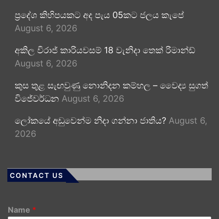
ප්‍රදේශ කිහිපයකට අද පැය 05කට ජලය කැපේ
August 6, 2026
අකිල විරාජ් කාරියවසම් 18 වැනිදා තෙක් රිමාන්ඩ්
August 6, 2026
කුස තුළ සැඟවුණු නොනිදන කම්හල – වෛද්‍ය සුගත්
විජේවර්ධන
August 6, 2026
ලෝකයේ අඩුවෙන්ම නිදා ගන්නා ජාතිය?
August 6,
2026
CONTACT US
Name
*