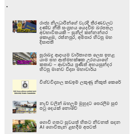
.
රාජ්‍ය නිලධාරීන්ගේ වැරදි තීරණවලට
දණ්ඩ නීති සංග්‍රහය යෙදවීම බරපතල
අවභාවිතයකි – සුනිල් කන්නන්ගර
කොළඹ, රත්නපුර, අම්පාර හිටපු මහ
දිසාපති
සුරාබදු ආදායම වාර්තාගත ලෙස ඉහළ
යාම සහ ආත්මභක්ෂක උරගයාගේ
කතාව – ආචාර්ය ප්‍රණීත් අභයසුන්දර
හිටපු මානව විද්‍යා මහාචාර්ය
විශ්වවිද්‍යාල කඩඉම් ලකුණු නිකුත් කෙරේ
නැව් වලින් බහලුම් මුහුදට පෙරලීම සුළු
පටු දෙයක් නොවේ
ගොවි ගතට සුවයත් හිතට නිවනත් සදන
AI ගොවිතැන ළඟදීම අපටත්