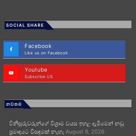
SOCIAL SHARE
Facebook
Like us on Facebook
Youtube
Subscribe US
නවතම
විනිසුරුවරුන්ගේ විශ්‍රාම වයස ඉහළ දැමීමෙන් නඩු
ප්‍රමාදයට විසඳුමක් නැහැ
August 6, 2026