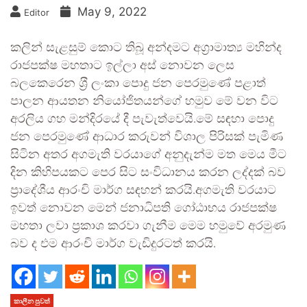
May 9, 2022
Editor
කලින් සැළසුම් කොට තිබූ අන්දමට අග‍්‍රාමාත්‍ය මහින්ද
රාජපක්ෂ මහතාට ඉල්ලා අස් නොවන ලෙස
බලකෙරෙන ශ‍්‍රී ලංකා පොදු ජන පෙරමුණේ පළාත්
පාලන ආයතන නියෝජිතයන්ගේ හමුව මේ වන විට
අරලිය ගහ මන්දිරයේ දී පැවැත්වෙයි.මේ සඳහා පොදු
ජන පෙරමුණේ ආධාර කරුවන් විශාල පිරිසක් පැමිණ
සිටින අතර අගමැති වරයාගේ අනුදැන්ම මත මෙය මීට
දින කිහිපයකට පෙර සිට සංවිධානය කරන ලද්දක් බව
ප්‍රාදේශීය ආරංචි මාර්ග සඳහන් කරයි.අගමැති වරයාට
ඉවත් නොවන මෙන් ජනාධිපති ගෝඨාභය රාජපක්ෂ
මහතා ලවා ප්‍රකාශ කරවා ගැනීම මෙම හමුවේ අරමුණ
බව ද එම ආරංචි මාර්ග වැඩිදුරටත් කරයි.
කාලීන පුවත්