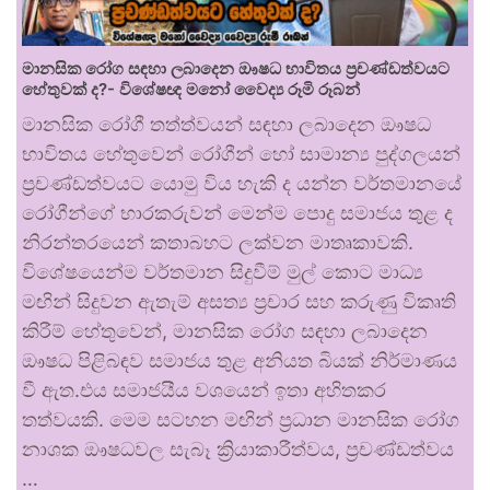
මානසික රෝග සඳහා ලබාදෙන ඖෂධ භාවිතය ප්‍රචණ්ඩත්වයට
හේතුවක් ද?- විශේෂඥ මනෝ වෛද්‍ය රූමි රූබන්
මානසික රෝගී තත්ත්වයන් සඳහා ලබාදෙන ඖෂධ
භාවිතය හේතුවෙන් රෝගීන් හෝ සාමාන්‍ය පුද්ගලයන්
ප්‍රචණ්ඩත්වයට යොමු විය හැකි ද යන්න වර්තමානයේ
රෝගීන්ගේ භාරකරුවන් මෙන්ම පොදු සමාජය තුළ ද
නිරන්තරයෙන් කතාබහට ලක්වන මාතෘකාවකි.
විශේෂයෙන්ම වර්තමාන සිදුවීම් මුල් කොට මාධ්‍ය
මඟින් සිදුවන ඇතැම් අසත්‍ය ප්‍රචාර සහ කරුණු විකෘති
කිරීම් හේතුවෙන්, මානසික රෝග සඳහා ලබාදෙන
ඖෂධ පිළිබඳව සමාජය තුළ අනියත බියක් නිර්මාණය
වී ඇත.එය සමාජයීය වශයෙන් ඉතා අහිතකර
තත්වයකි. මෙම සටහන මඟින් ප්‍රධාන මානසික රෝග
නාශක ඖෂධවල සැබෑ ක්‍රියාකාරීත්වය, ප්‍රචණ්ඩත්වය
…