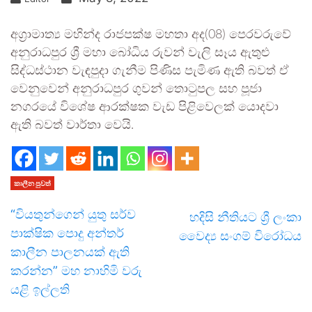
අග්‍රාමාත්‍ය මහින්ද රාජපක්ෂ මහතා අද(08) පෙරවරුවේ
අනුරාධපුර ශ්‍රී මහා බෝධිය රුවන් වැලි සෑ‍ය ඇතුළු
සිද්ධස්ථාන වැඳපුදා ගැනීම පිණිස පැමිණ ඇති බවත් ඒ
වෙනුවෙන් අනුරාධපුර ගුවන් තොටුපල සහ පූජා
නගරයේ විශේෂ ආරක්ෂක වැඩ පිළිවෙලක් යොදවා
ඇති බවත් වාර්තා වෙයි.
කාලීන පුවත්
“වියතුන්ගෙන් යුතු සර්ව
හදිසි නීතියට ශ්‍රී ලංකා
පාක්ෂික පොදු අන්තර්
වෛද්‍ය සංගම් විරෝධය
කාලීන පාලනයක් ඇති
කරන්න” මහ නාහිමි වරු
යළි ඉල්ලති