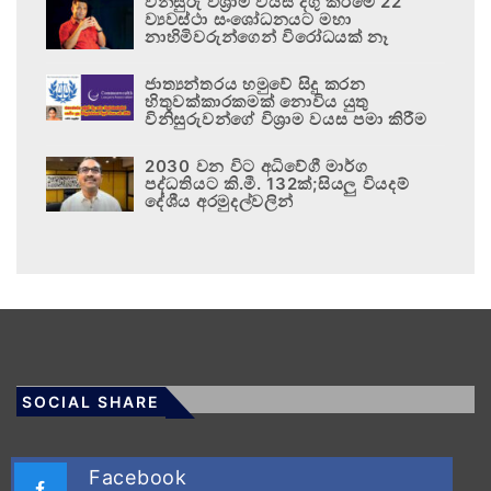
විනිසුරු විශ්‍රාම වයස දිගු කිරීමේ 22
ව්‍යවස්ථා සංශෝධනයට මහා
නාහිමිවරුන්ගෙන් විරෝධයක් නෑ
ජාත්‍යන්තරය හමුවේ සිදු කරන
හිතුවක්කාරකමක් නොවිය යුතු
විනිසුරුවන්ගේ විශ්‍රාම වයස පමා කිරීම
2030 වන විට අධිවේගී මාර්ග
පද්ධතියට කි.මී. 132ක්;සියලු වියදම්
දේශීය අරමුදල්වලින්
SOCIAL SHARE
Facebook