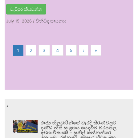
වැඩිපුර කියවන්න
විනිවිද සායනය
July 15, 2026
/
1
2
3
4
5
›
»
.
රාජ්‍ය නිලධාරීන්ගේ වැරදි තීරණවලට
දණ්ඩ නීති සංග්‍රහය යෙදවීම බරපතල
අවභාවිතයකි – සුනිල් කන්නන්ගර
කොළඹ, රත්නපුර, අම්පාර හිටපු මහ