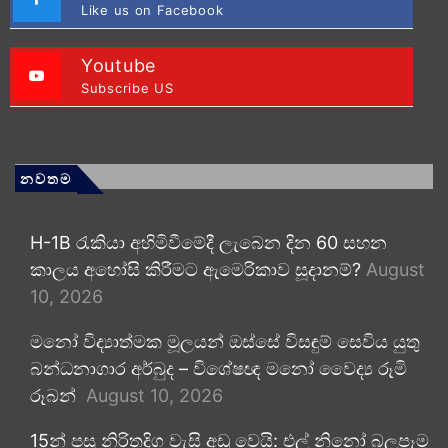
Like us on Facebook
Youtube
Subscribe US
නවතම
H-1B රැකියා අහිමිවීමේදී ලැබෙන දින 60 සහන
කාලය අහෝසි කිරීමට ඇමෙරිකාව සූදානම්?
August
10, 2026
මනෝ විද්‍යාත්මක මූලයන් ඔස්සේ විසඳුම් සෙවිය යුතු
බන්ධනාගාර අර්බුද – විශේෂඥ මනෝ වෛද්‍ය රූමි
රූබන්
August 10, 2026
15න් පසු නිරිතදිග වැසි අඩු වෙයි: එල් නිනෝ බලපෑම