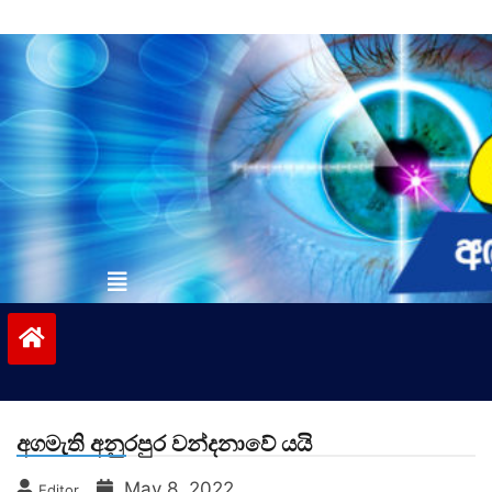
Skip
to
content
vinivida.lk
අගමැති අනුරපුර වන්දනාවේ යයි
May 8, 2022
Editor