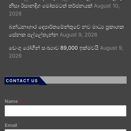
නිසා ඊසානදිග මෝසමටත් තර්ජනයක්
August 10,
2026
බන්ධනාගාර දෙපාර්තමේන්තුවේ නව මාධ්‍ය ප්‍රකාශක
සේනක පල්ලේතැන්න
August 9, 2026
ඩෙංගු රෝගීන් සංඛ්‍යාව 89,000 ඉක්මවයි
August 9,
2026
CONTACT US
Name
*
Email
*