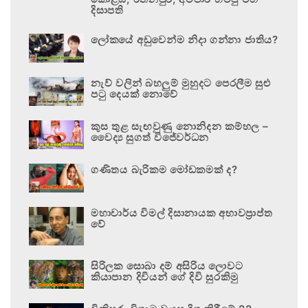
දිසාපති
ලෝකයේ අඩුවෙන්ම නිදා ගන්නා ජාතිය?
නැව් වලින් බහලුම් මුහුදට පෙරලීම සුළු
පටු දෙයක් නොවේ
කුස තුළ සැඟවුණු නොනිදන කම්හල –
වෛද්‍ය සුගත් විජේවර්ධන
ගණිතය බැරිකම මෝඩකමක් ද?
මහාචාර්ය විමල් දිසානායක අභාවප්‍රාප්ත
වේ
සිරිලක සොබා දම් අසිරිය ලොවට
කියාපාන දිවියන් ගේ දිවි සුරකිමු