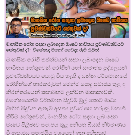
මානසික රෝග සඳහා ලබාදෙන ඖෂධ භාවිතය ප්‍රචණ්ඩත්වයට
හේතුවක් ද?- විශේෂඥ මනෝ වෛද්‍ය රූමි රූබන්
මානසික රෝගී තත්ත්වයන් සඳහා ලබාදෙන ඖෂධ
භාවිතය හේතුවෙන් රෝගීන් හෝ සාමාන්‍ය පුද්ගලයන්
ප්‍රචණ්ඩත්වයට යොමු විය හැකි ද යන්න වර්තමානයේ
රෝගීන්ගේ භාරකරුවන් මෙන්ම පොදු සමාජය තුළ ද
නිරන්තරයෙන් කතාබහට ලක්වන මාතෘකාවකි.
විශේෂයෙන්ම වර්තමාන සිදුවීම් මුල් කොට මාධ්‍ය
මඟින් සිදුවන ඇතැම් අසත්‍ය ප්‍රචාර සහ කරුණු විකෘති
කිරීම් හේතුවෙන්, මානසික රෝග සඳහා ලබාදෙන
ඖෂධ පිළිබඳව සමාජය තුළ අනියත බියක් නිර්මාණය
වී ඇත.එය සමාජයීය වශයෙන් ඉතා අහිතකර