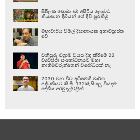
සිරිලක සොබා දම් අසිරිය ලොවට
කියාපාන දිවියන් ගේ දිවි සුරකිමු
මහාචාර්ය විමල් දිසානායක අභාවප්‍රාප්ත
වේ
විනිසුරු විශ්‍රාම වයස දිගු කිරීමේ 22
ව්‍යවස්ථා සංශෝධනයට මහා
නාහිමිවරුන්ගෙන් විරෝධයක් නෑ
2030 වන විට අධිවේගී මාර්ග
පද්ධතියට කි.මී. 132ක්;සියලු වියදම්
දේශීය අරමුදල්වලින්