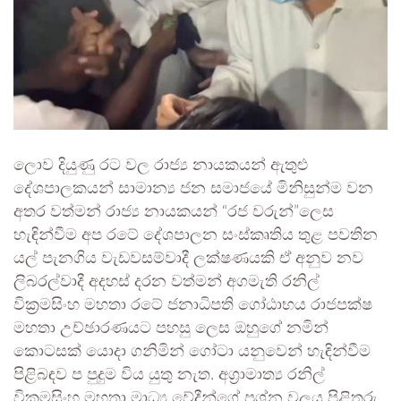
ලොව දියුණු රට වල රාජ්‍ය නායකයන් ඇතුළු
දේශපාලකයන් සාමාන්‍ය ජන සමාජයේ මිනිසුන්ම වන
අතර වත්මන් රාජ්‍ය නායකයන් “රජ වරුන්”ලෙස
හැඳින්වීම අප රටේ දේශපාලන සංස්කෘතිය තුළ පවතින
යල් පැනගිය වැඩවසම්වාදී ලක්ෂණයකි ඒ අනුව නව
ලිබරල්වාදී අදහස් දරන වත්මන් අගමැති රනිල්
වික්‍රමසිංහ මහතා රටේ ජනාධිපති ගෝඨාභය රාජපක්ෂ
මහතා උච්ඡාරණයට පහසු ලෙස ඔහුගේ නමින්
කොටසක් යොදා ගනිමින් ගෝටා යනුවෙන් හැඳින්වීම
පිළිබඳව ප පුදුම විය යුතු නැත. අග්‍රාමාත්‍ය රනිල්
වික්‍රමසිංහ මහතා මාධ්‍ය වේදීන්ගේ ප්‍රශ්න වලය පිළිතුරු