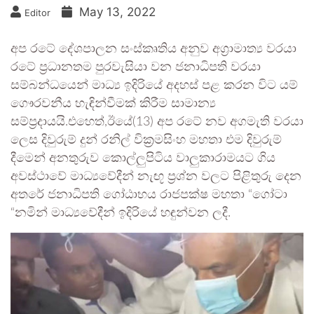
May 13, 2022
Editor
අප රටේ දේශපාලන සංස්කෘතිය අනුව අග්‍රාමාත්‍ය වරයා
රටේ ප්‍රධානතම පුරවැසියා වන ජනාධිපති වරයා
සම්බන්ධයෙන් මාධ්‍ය ඉදිරියේ අදහස් පළ කරන විට යම්
ගෞරවනීය හැඳින්වීමක් කිරීම සාමාන්‍ය
සම්ප්‍රදායයි.එහෙත්,ඊයේ(13) අප රටේ නව අගමැති වරයා
ලෙස දිවුරුම් දුන් රනිල් වික්‍රමසිංහ මහතා එම දිවුරුම්
දීමෙන් අනතුරුව කොල්ලුපිටිය වාලුකාරාමයට ගිය
අවස්ථාවේ මාධ්‍යවේදීන් නැඟූ ප්‍රශ්න වලට පිළිතුරු දෙන
අතරේ ජනාධිපති ගෝඨාභය රාජපක්ෂ මහතා “ගෝටා
“නමින් මාධ්‍යවේදීන් ඉදිරියේ හඳුන්වන ලදී.