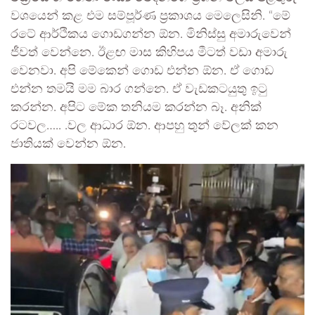
වශයෙන් කළ එම සම්පූර්ණ ප්‍රකාශය මෙලෙසිනි. “මේ
රටේ ආර්ථිකය ගොඩගන්න ඕන. මිනිස්සු අමාරුවෙන්
ජීවත් වෙන්නෙ. ඊළඟ මාස කිහිපය මීටත් වඩා අමාරු
වෙනවා. අපි මේකෙන් ගොඩ එන්න ඕන. ඒ ගොඩ
එන්න තමයි මම බාර ගන්නෙ. ඒ වැඩකටයුතු ඉටු
කරන්න. අපිට මේක තනියම කරන්න බෑ. අනික්
රටවල….. .වල ආධාර ඕන. ආපහු තුන් වේලක් කන
ජාතියක් වෙන්න ඕන.