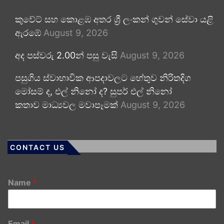
කුවේට් සහ කොළඹ අතර ශ්‍රී ලංකන් ගුවන් සේවා යළි
ඇරඹේ
August 9, 2026
අද පස්වරු 2.00න් පසු වැසි
August 9, 2026
පසුගිය ස්වාභාවික ආපදාවලට හේතුව නිරිතදිග
මෝසම් ද, එල් නිනෝ ද? සුපර් එල් නිනෝ
කතාව මාධ්‍යවල මවාපෑමක්
August 9, 2026
CONTACT US
Name
*
Email
*