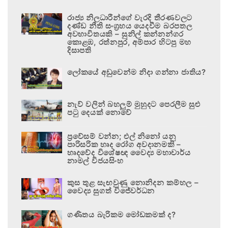
රාජ්‍ය නිලධාරීන්ගේ වැරදි තීරණවලට
දණ්ඩ නීති සංග්‍රහය යෙදවීම බරපතල
අවභාවිතයකි – සුනිල් කන්නන්ගර
කොළඹ, රත්නපුර, අම්පාර හිටපු මහ
දිසාපති
ලෝකයේ අඩුවෙන්ම නිදා ගන්නා ජාතිය?
නැව් වලින් බහලුම් මුහුදට පෙරලීම සුළු
පටු දෙයක් නොවේ
ප්‍රවේසම් වන්න; එල් නිනෝ යනු
පාරිසරික හෘද රෝග අවදානමකි –
හෘදවේද විශේෂඥ වෛද්‍ය මහාචාර්ය
නාමල් විජයසිංහ
කුස තුළ සැඟවුණු නොනිදන කම්හල –
වෛද්‍ය සුගත් විජේවර්ධන
ගණිතය බැරිකම මෝඩකමක් ද?