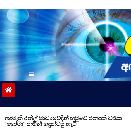
Skip
to
content
vinivida.lk
අගමැති රනිල් මාධ්‍යවේදීන් හමුවේ ජනපති වරයා
“ගෝටා” නමින් හඳුන්වපු හැටි