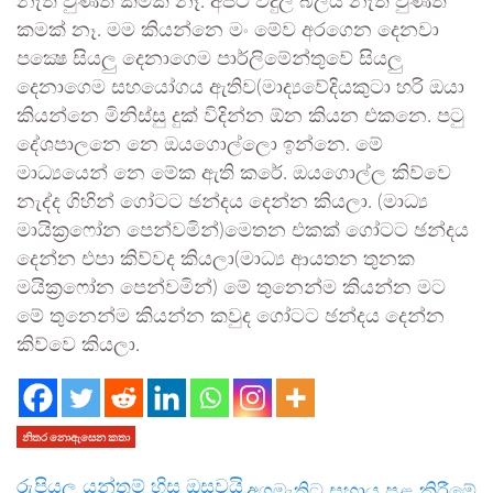
නැති වුණත් කමක් නෑ. අපිට විදුලි බලය නැති වුණත්
කමක් නෑ. මම කියන්නෙ මං මේව අරගෙන දෙනවා
පක්‍ෂෙ සියලු දෙනාගෙම පාර්ලිමේන්තුවේ සියලු
දෙනාගෙම සහයෝගය ඇතිව(මාද්‍යවේදියකුටා හරි ඔයා
කියන්නෙ මිනිස්සු දුක් විදින්න ඕන කියන එකනෙ. පටු
දේශපාලනෙ නෙ ඔයගොල්ලො ඉන්නෙ. මේ
මාධ්‍යයෙන් නෙ මේක ඇති කරේ. ඔයගොල්ල කිව්වෙ
නැද්ද ගිහින් ගෝටට ඡන්දය දෙන්න කියලා. (මාධ්‍ය
මායික්‍රෆෝන පෙන්වමින්)මෙතන එකක් ගෝටට ඡන්දය
දෙන්න එපා කිව්වද කියලා(මාධ්‍ය ආයතන තුනක
මයික්‍රෆෝන පෙන්වමින්) මේ තුනෙන්ම කියන්න මට
මේ තුනෙන්ම කියන්න කවුද ගෝටට ඡන්දය දෙන්න
කිව්වෙ කියලා.
නිතර නොඇසෙන කතා
රුපියල යන්තම් හිස ඔසවයි
අගමැතිට සහාය පළ කිරීමේ