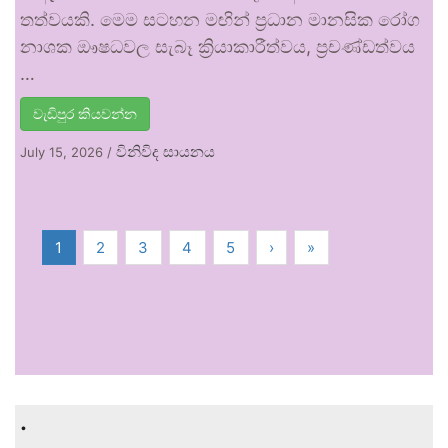
තත්වයකි. මෙම සටහන මඟින් ප්‍රධාන මානසික රෝග
නාශක ඖෂධවල සැබෑ ක්‍රියාකාරීත්වය, ප්‍රචණ්ඩත්වය
…
වැඩිපුර කියවන්න
විනිවිද සායනය
July 15, 2026
/
1
2
3
4
5
›
»
.