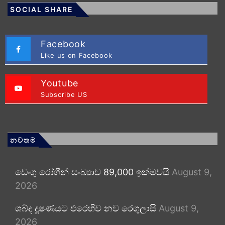
SOCIAL SHARE
Facebook
Like us on Facebook
Youtube
Subscribe US
නවතම
ඩෙංගු රෝගීන් සංඛ්‍යාව 89,000 ඉක්මවයි
August 9,
2026
ශබ්ද දූෂණයට එරෙහිව නව රෙගුලාසි
August 9,
2026