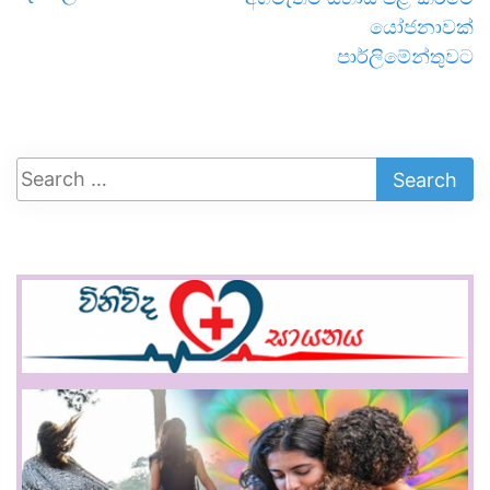
යෝජනාවක්
පාර්ලිමේන්තුවට