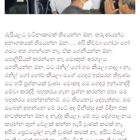
රුපියලට වටිනාකමක් තියෙන්න ඕන. තරුණයන්ට
අනාගතයක් තියෙන්න ඕන…… අපි කිව්වා ගෝඨා ගෝ
ගමට අත ගහන්නෙ නෑ. ඒක ගෙනියන්න ඕන.
පොලිසියත් කරන්නෙ නෑ මොකුත්. අරගලය
ගෙනියන්න ඕන. මට රනිල් ගෝ ගම කියලා හදලා නෑ.
රනිල් ගෝ හෝම් කියලා මගේ ගෙදර ඉස්සරහ තිබුණා.
මට හරි ප්‍රශ්නයක් වුණා. මොකද මම ගෙදර ඉන්නෙද්දි
මේවා කරද්දි. බහුතරය ගැන ප්‍රශ්න කරන්න එපා. මම
බහුතරය පෙන්නන්නම්. මට තියෙනව දෙපැත්තම. මම
ඔබෙන් අහන්නෙ මේ රටේ අද මිනිස්සු දුක් විඳින එක
නවත්තන්න ඕන ද නැද්ද කියලා. මේ පටු දේශපාලනය
කරන්න තුන් වේලක් කන්න බැරි වුණත් කමක් නෑ.
අපිට ප්‍රෙට්ට්‍රෝල් නැති වුණත් කමක් නෑ. අපිට ඩීසල්