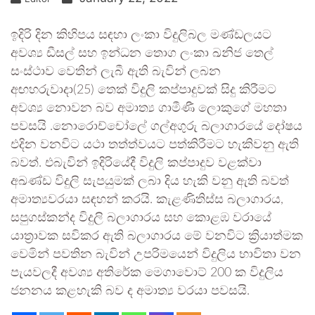
ඉදිරි දින කිහිපය සඳහා ලංකා විදුලිබල මණ්ඩලයට
අවශ්‍ය ඩීසල් සහ ඉන්ධන තොග ලංකා ඛනිජ තෙල්
සංස්ථාව වෙතින් ලැබී ඇති බැවින් ලබන
අඟහරුවාදා(25) තෙක් විදුලි කප්පාදුවක් සිදු කිරීමට
අවශ්‍ය නොවන බව අමාත්‍ය ගාමීණී ලොකුගේ මහතා
පවසයි .නොරොච්චෝලේ ගල්අගුරු බලාගාරයේ දෝෂය
එදින වනවිට යථා තත්ත්වයට පත්කිරීමට හැකිවනු ඇති
බවත්. එබැවින් ඉදිරියේදී විදුලි කප්පාදුව වළක්වා
අඛණ්ඩ විදුලි සැපයුමක් ලබා දිය හැකි වනු ඇති බවත්
අමාත්‍යවරයා සඳහන් කරයි. කැළණිතිස්ස බලාගාරය,
සපුගස්කන්ද විදුලි බලාගාරය සහ කොළඹ වරායේ
යාත්‍රාවක සවිකර ඇති බලාගාරය මේ වනවිට ක්‍රියාත්මක
වෙමින් පවතින බැවින් උපරිමයෙන් විදුලිය භාවිතා වන
පැයවලදී අවශ්‍ය අතිරේක මෙගාවොට් 200 ක විදුලිය
ජනනය කළහැකි බව ද අමාත්‍ය වරයා පවසයි.