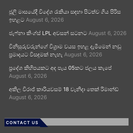
ජූලි මාසයේදී විදේශ රැකියා සඳහා පිටත්ව ගිය පිරිස
ඉහළට
August 6, 2026
ජැෆ්නා කිංග්ස් LPL අවසන් සටනට
August 6, 2026
විනිසුරුවරුන්ගේ විශ්‍රාම වයස ඉහළ දැමීමෙන් නඩු
ප්‍රමාදයට විසඳුමක් නැහැ
August 6, 2026
ප්‍රදේශ කිහිපයකට අද පැය 05කට ජලය කැපේ
August 6, 2026
අකිල විරාජ් කාරියවසම් 18 වැනිදා තෙක් රිමාන්ඩ්
August 6, 2026
CONTACT US