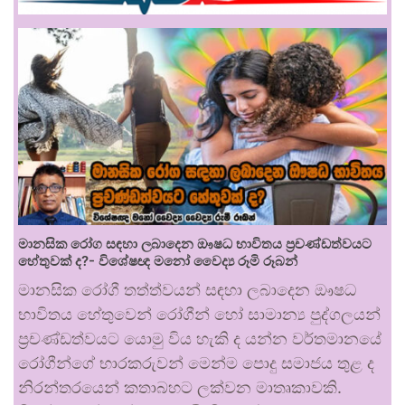
මානසික රෝග සඳහා ලබාදෙන ඖෂධ භාවිතය ප්‍රචණ්ඩත්වයට
හේතුවක් ද?- විශේෂඥ මනෝ වෛද්‍ය රූමි රූබන්
මානසික රෝගී තත්ත්වයන් සඳහා ලබාදෙන ඖෂධ
භාවිතය හේතුවෙන් රෝගීන් හෝ සාමාන්‍ය පුද්ගලයන්
ප්‍රචණ්ඩත්වයට යොමු විය හැකි ද යන්න වර්තමානයේ
රෝගීන්ගේ භාරකරුවන් මෙන්ම පොදු සමාජය තුළ ද
නිරන්තරයෙන් කතාබහට ලක්වන මාතෘකාවකි.