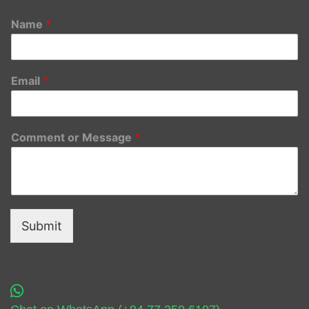
Name
*
Email
*
Comment or Message
*
Submit