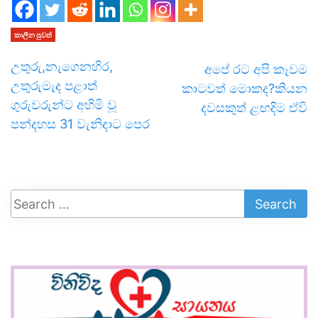
කාලීන පුවත්
උතුරු,නැගෙනහිර,
අපේ රට අපි කෑවම
උතුරුමැද පළාත්
කාටවත් මොකද?කියන
ගුරුවරුන්ට අහිමි වූ
දවසකුත් ළඟදිම ඒවි
පන්දහස 31 වැනිදාට පෙර