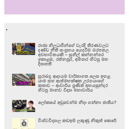
.
රාජ්‍ය නිලධාරීන්ගේ වැරදි තීරණවලට
දණ්ඩ නීති සංග්‍රහය යෙදවීම බරපතල
අවභාවිතයකි – සුනිල් කන්නන්ගර
කොළඹ, රත්නපුර, අම්පාර හිටපු මහ
දිසාපති
සුරාබදු ආදායම වාර්තාගත ලෙස ඉහළ
යාම සහ ආත්මභක්ෂක උරගයාගේ
කතාව – ආචාර්ය ප්‍රණීත් අභයසුන්දර
හිටපු මානව විද්‍යා මහාචාර්ය
ලෝකයේ අඩුවෙන්ම නිදා ගන්නා ජාතිය?
විශ්වවිද්‍යාල කඩඉම් ලකුණු නිකුත් කෙරේ