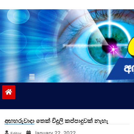
Skip
to
content
vinivida.lk
අඟහරුවාදා තෙක් විදුලි කප්පාදුවක් නැහැ
January 22, 2022
Editor