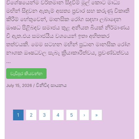
විශේෂයෙන්ම වර්තමාන සිදුවීම් මුල් කොට මාධ්‍ය
මඟින් සිදුවන ඇතැම් අසත්‍ය ප්‍රචාර සහ කරුණු විකෘති
කිරීම් හේතුවෙන්, මානසික රෝග සඳහා ලබාදෙන
ඖෂධ පිළිබඳව සමාජය තුළ අනියත බියක් නිර්මාණය
වී ඇත.එය සමාජයීය වශයෙන් ඉතා අහිතකර
තත්වයකි. මෙම සටහන මඟින් ප්‍රධාන මානසික රෝග
නාශක ඖෂධවල සැබෑ ක්‍රියාකාරීත්වය, ප්‍රචණ්ඩත්වය
…
වැඩිපුර කියවන්න
විනිවිද සායනය
July 15, 2026
/
1
2
3
4
5
›
»