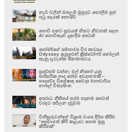
නැව් වලින් බහලුම් මුහුදට පෙරලීම සුළු
පටු දෙයක් නොවේ
ගොවි ගතට සුවයත් හිතට නිවනත් සදන
AI ගොවිතැන ළඟදීම අපටත්
හෝමර්ගේ සම්භාව්‍ය වීර කාව්‍යය
Odyssey ඇසුරෙන් ක්‍රිස්ටෝෆර් නෝලන්
තැනූ දැවැන්ත සිනමාපටය
ප්‍රවේසම් වන්න; එල් නිනෝ යනු
පාරිසරික හෘද රෝග අවදානමකි –
හෘදවේද විශේෂඥ වෛද්‍ය මහාචාර්ය
නාමල් විජයසිංහ
අපරාධ නීතියේ පරම පදනම හෙවත්
වරදට සරිලන දඬුවම
විනිසුරුවන්ගේ විශ්‍රාම වයස දීර්ඝ කිරීම
“දොවාගත් කිරි කළයට ගොම මුසු
කිරීමක්”