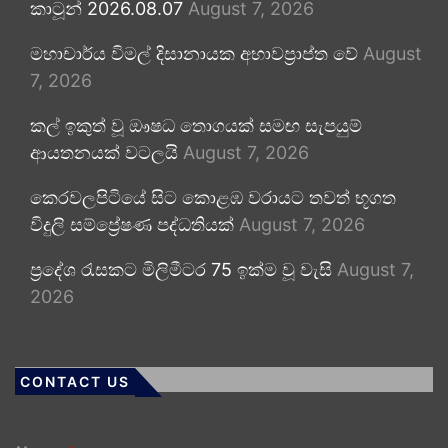
කාටූන් 2026.08.07
August 7, 2026
මහාචාර්ය විමල් දිසානායක අභාවප්‍රාප්ත වේ
August
7, 2026
කල් ඉකුත් වූ ඖෂධ තොගයක් සමඟ සැපයුම්
ආයතනයක් වටලයි
August 7, 2026
කෙරවලපිටියේ සිට කොළඹ වරායට තවත් භූගත
විදුලි සම්ප්‍රේෂණ පද්ධතියක්
August 7, 2026
ප්‍රදේශ රැසකට මිලිමීටර 75 ඉක්ම වූ වැසි
August 7,
2026
CONTACT US