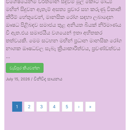
විශේෂයෙන්ම වර්තමාන සිදුවීම් මුල් කොට මාධ්‍ය
මඟින් සිදුවන ඇතැම් අසත්‍ය ප්‍රචාර සහ කරුණු විකෘති
කිරීම් හේතුවෙන්, මානසික රෝග සඳහා ලබාදෙන
ඖෂධ පිළිබඳව සමාජය තුළ අනියත බියක් නිර්මාණය
වී ඇත.එය සමාජයීය වශයෙන් ඉතා අහිතකර
තත්වයකි. මෙම සටහන මඟින් ප්‍රධාන මානසික රෝග
නාශක ඖෂධවල සැබෑ ක්‍රියාකාරීත්වය, ප්‍රචණ්ඩත්වය
…
වැඩිපුර කියවන්න
විනිවිද සායනය
July 15, 2026
/
1
2
3
4
5
›
»