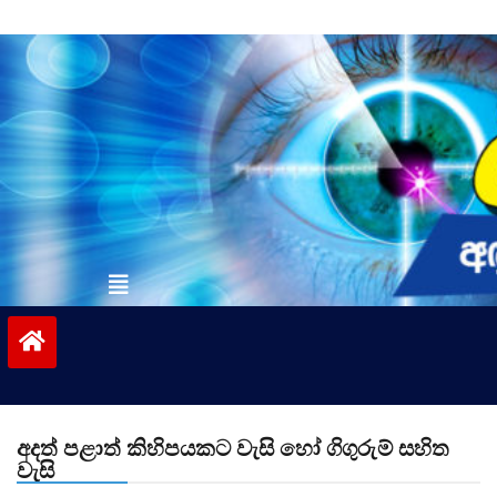
Skip
to
content
vinivida.lk
අදත් පළාත් කිහිපයකට වැසි හෝ ගිගුරුම් සහිත
වැසි