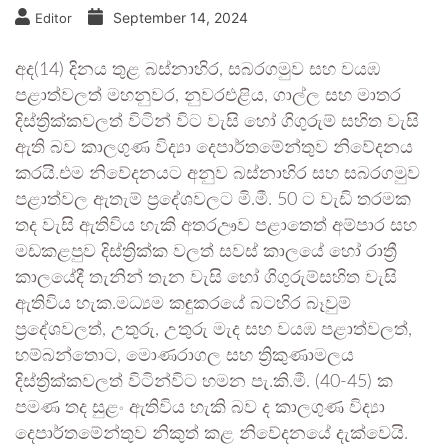
September 14, 2024
Editor
අද(14) දිනය තුළ බස්නාහිර, සබරගමුව සහ වයඹ
පළාත්වලත් මහනුවර, නුවරඑළිය, ගාල්ල සහ මාතර
දිස්ත්‍රික්කවලත් විටින් විට වැසි හෝ ගිගුරුම් සහිත වැසි
ඇති බව කාලගුණ විද්‍යා දෙපාර්තමේන්තුව නිවේදනය
කරයි.එම නිවේදනයට අනුව බස්නාහිර සහ සබරගමුව
පළාත්වල ඇතැම් ප්‍රදේශවලට මි.මී. 50 ට වැඩි තරමක
තද වැසි ඇතිවිය හැකි අතරඌව පළාතෙත් අම්පාර සහ
මඩකළපුව දිස්ත්‍රික්ක වලත් සවස් කාලයේ හෝ රාත්‍රී
කාලයේදී තැනින් තැන වැසි හෝ ගිගුරුම්සහිත වැසි
ඇතිවිය හැක.මධ්‍යම කඳුකරයේ බටහිර බෑවුම්
ප්‍රදේශවලත්, උතුරු, උතුරු මැද සහ වයඹ පළාත්වලත්,
හම්බන්තොට, මොණරාගල සහ ත්‍රිකුණාමලය
දිස්ත්‍රික්කවලත් විටින්විට හමන පැ.කි.මී. (40-45) ක
පමණ තද සුළං ඇතිවිය හැකි බව ද කාලගුණ විද්‍යා
දෙපාර්තමේන්තුව නිකුත් කළ නිවේදනයේ දැක්වෙයි.