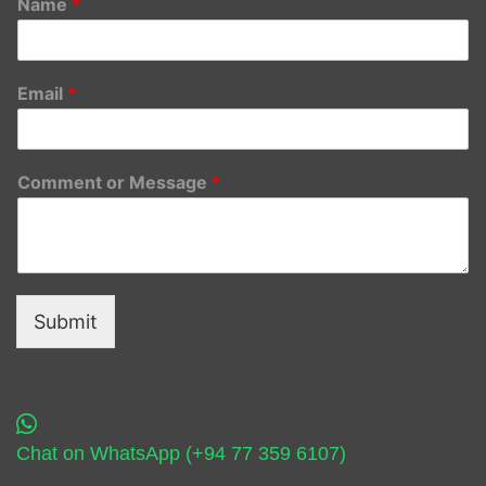
Name
*
Email
*
Comment or Message
*
Submit
Chat on WhatsApp (+94 77 359 6107)