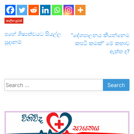
කාලීන පුවත්
පහේ ශිෂ්‍යත්වයට සියල්ල
“දේශපාලනය කියන්නෙම
සූදානම්
කපටි කමක්” මේ කතාව
ඇත්ත ද?