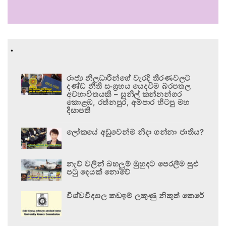
.
රාජ්‍ය නිලධාරීන්ගේ වැරදි තීරණවලට
දණ්ඩ නීති සංග්‍රහය යෙදවීම බරපතල
අවභාවිතයකි – සුනිල් කන්නන්ගර
කොළඹ, රත්නපුර, අම්පාර හිටපු මහ
දිසාපති
ලෝකයේ අඩුවෙන්ම නිදා ගන්නා ජාතිය?
නැව් වලින් බහලුම් මුහුදට පෙරලීම සුළු
පටු දෙයක් නොවේ
විශ්වවිද්‍යාල කඩඉම් ලකුණු නිකුත් කෙරේ