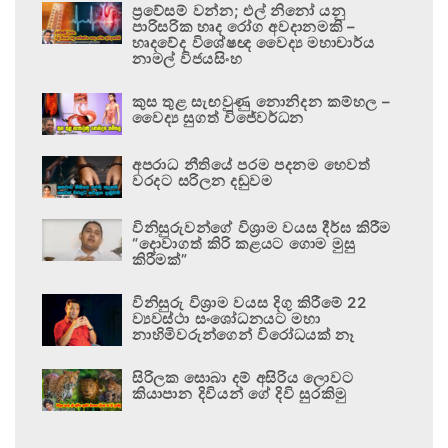
ප්‍රවේසම් වන්න; එල් නිනෝ යනු
පාරිසරික හෘද රෝග අවදානමකි –
හෘදවේද විශේෂඥ වෛද්‍ය මහාචාර්ය
නාමල් විජයසිංහ
කුස තුළ සැඟවුණු නොනිදන කම්හල –
වෛද්‍ය සුගත් විජේවර්ධන
අපරාධ නීතියේ පරම පදනම හෙවත්
වරදට සරිලන දඬුවම
විනිසුරුවන්ගේ විශ්‍රාම වයස දීර්ඝ කිරීම
“දොවාගත් කිරි කළයට ගොම මුසු
කිරීමක්”
විනිසුරු විශ්‍රාම වයස දිගු කිරීමේ 22
ව්‍යවස්ථා සංශෝධනයට මහා
නාහිමිවරුන්ගෙන් විරෝධයක් නෑ
සිරිලක සොබා දම් අසිරිය ලොවට
කියාපාන දිවියන් ගේ දිවි සුරකිමු