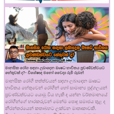
මානසික රෝග සඳහා ලබාදෙන ඖෂධ භාවිතය ප්‍රචණ්ඩත්වයට
හේතුවක් ද?- විශේෂඥ මනෝ වෛද්‍ය රූමි රූබන්
මානසික රෝගී තත්ත්වයන් සඳහා ලබාදෙන ඖෂධ
භාවිතය හේතුවෙන් රෝගීන් හෝ සාමාන්‍ය පුද්ගලයන්
ප්‍රචණ්ඩත්වයට යොමු විය හැකි ද යන්න වර්තමානයේ
රෝගීන්ගේ භාරකරුවන් මෙන්ම පොදු සමාජය තුළ ද
නිරන්තරයෙන් කතාබහට ලක්වන මාතෘකාවකි.