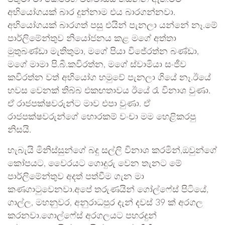
අභියෝගයක් බාර දුන්නාම එය බාරගන්නවා.
අභියෝගයක් බාරගත් පසු එයින් පැනලා යන්නේ නෑ.මේ
පාර්ලිමේන්තුව නියෝජනය කළ මගේ අත්තා
මුතුබණ්ඩා මැතිතුමා, මගේ පියා විජේරත්න බණ්ඩා,
මගේ මාමා පි.බී.කවිරත්න, මගේ ස්වාමියා සංජීව
කවිරත්න වත් අභියෝග හමුවේ පැනලා ගියේ නෑ.ඊයේ
හවස වෙනක් තිබ්බ එකඟතාවය ඊයේ රෑ විනාශ වුණා.
ඒ රාජපක්ෂවරුන්ට මාව එපා වුණා. ඒ
රාජපක්ෂවරුන්ගේ හොරකම් වංචා මම හෙළිකරපු
නිසයි.
හැබැයි මිනිස්සුන්ගේ බදු සල්ලි විනාශ කරමින්,ඔවුන්ගේ
කෝපයට, වෛරයට ගොදුරු වෙන තැනට මේ
පාර්ලිමේන්තුව අදත් පත්වීම ගැන මා
කණගාටුවෙනවා.අපේ තරුණයින් ගෝල්ෆේස් පිටියේ,
ගාල්ල, මහනුවර, අනුරාධපුර දැන් දවස් 39 ක් අරගල
කරනවා.ගොල්ෆේස් අරගලයට පහරදුන්