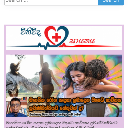
මානසික රෝග සඳහා ලබාදෙන ඖෂධ භාවිතය ප්‍රචණ්ඩත්වයට