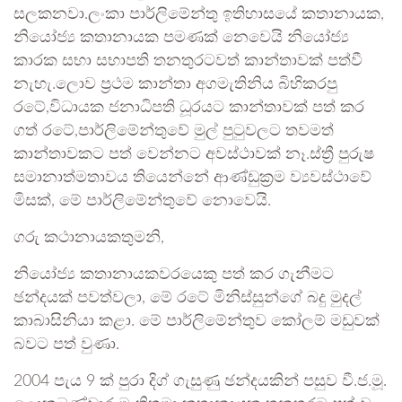
සලකනවා.ලංකා පාර්ලිමේන්තු ඉතිහාසයේ කතානායක,
නියෝජ්‍ය කතානායක පමණක් නෙවෙයි නියෝජ්‍ය
කාරක සභා සභාපති තනතුරටවත් කාන්තාවක් පත්වී
නැහැ.ලොව ප්‍රථම කාන්තා අගමැතිනිය බිහිකරපු
රටේ,විධායක ජනාධිපති ධූරයට කාන්තාවක් පත් කර
ගත් රටේ,පාර්ලිමේන්තුවේ මුල් පුටුවලට තවමත්
කාන්තාවකට පත් වෙන්නට අවස්ථාවක් නෑ.ස්ත්‍රී පුරුෂ
සමානාත්මතාවය තියෙන්නේ ආණ්ඩුක්‍රම ව්‍යවස්ථාවේ
මිසක්, මේ පාර්ලිමේන්තුවේ නොවෙයි.
ගරු කථානායකතුමනි,
නියෝජ්‍ය කතානායකවරයෙකු පත් කර ගැනීමට
ඡන්දයක් පවත්වලා, මේ රටේ මිනිස්සුන්ගේ බදු මුදල්
කාබාසිනියා කළා. මේ පාර්ලිමේන්තුව කෝලම් මඩුවක්
බවට පත් වුණා.
2004 පැය 9 ක් පුරා දිග් ගැසුණු ඡන්දයකින් පසුව වී.ජ.මූ.