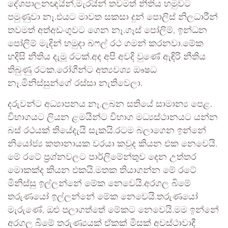
දේශපාලනඥයින්,මැරයින් තවමත් නීතිය හමුවට
පමුණුවා නෑ.එයට මාවත සකසා දුන් පොලිස් නිලධාරීන්
තවමත් අත්අඩංගුවට ගෙන නෑ.ගෑස් පෝලිම්, ඉන්ධන
පෝලිම් මැදින් හමුදා බෆල් රථ ගමන් කරනවා.මේක
හදිසි නීතිය දැමූ රටක්.අද අපි අවදි වුණේ ඇඳිරි නීතිය
තිබුණු රටක.රෝගීන්ට අත්‍යවශ්‍ය ඖෂධ
නෑ.මිනිස්සුන්ගේ රස්සා නැතිවෙලා.
දරුවන්ට අධ්‍යාපනය නෑ.ලබන සතියේ සාමාන්‍ය පෙළ.
විභාගයට ලියන ළමයින්ට විභාග මධ්‍යස්ථානයට යන්න
බස් රථයක් තියේදැයි සැකයි.රටම බලාගෙන ඉන්නේ
නියෝජ්‍ය කතානායක වරයා කවුද කියන එක නෙවෙයි.
මේ රටේ ප්‍රශ්නවලට පාර්ලිමේන්තුව දෙන උත්තර
මොකක්ද කියන එකයි.මතක තියාගන්න මේ රටේ
මිනිස්සු ඉල්ලන්නේ මේක නෙවෙයි.අරගල බිමේ
තරුණයෝ ඉල්ලන්නේ මේක නෙවෙයි.තරුණයෝ
මැරුණේ, ඔළු පලාගත්තේ මේකට නෙවෙයි.මම ඉන්නේ
අරගල බිමේ තරුණ්‍යයක් ඒකක් මිසක් අවස්ථාවාදී