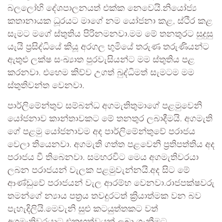
බලලෝභි දේශපාලනයත් එක්ක නෙවෙයි.නියෝජ්‍ය
කතානායක ධූරයට මාගේ නම යෝජනා කළ, ස්ථිර කළ
සැමට මගේ ස්තුතිය පිරිනමනවා.මම මේ තනතුරට සුදුසු
යැයි ප්‍රසිද්ධියේ කියූ අරගල භුමියේ තරුණ තරුණියන්ට
ඇතුළු ලක්ෂ සංඛ්‍යාත පුරවැසියන්ට මම ස්තුතිය පළ
කරනවා. එහෙම කිව්ව උගත් බුද්ධිමත් සැමටම මම
ස්තුතිවන්ත වෙනවා.
පාර්ලිමේන්තුව සම්බන්ධ අගමැතිතුමාගේ පළමුවෙනි
යෝජනාව කාන්තාවකට මේ තනතුර ලබාදීමයි. අගමැති
ගේ පළමු යෝජනාවම අද පාර්ලිමේන්තුවේ පරාජය
වෙලා තියෙනවා. අගමැති ගත්ත පළවෙනි ප්‍රතිපත්තිය අද
පරාජය වී තිබෙනවා. සමහරවිට මෙය අගමැතිවරයා
ලබන පරාජයන් වැලක පළමුවැන්නයි.අද සිට මේ
ආණ්ඩුවේ පරාජයන් වැල ආරම්භ වෙනවා.රාජපක්ෂවරු
තමන්ගේ න්‍යාය පත්‍රය තවදුරටත් ක්‍රියාත්මක වන බව
පැහැදිලියි.මෙවැනි සුළු කටයුත්තකට වත්