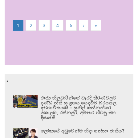
1
2
3
4
5
›
»
.
රාජ්‍ය නිලධාරීන්ගේ වැරදි තීරණවලට
දණ්ඩ නීති සංග්‍රහය යෙදවීම බරපතල
අවභාවිතයකි – සුනිල් කන්නන්ගර
කොළඹ, රත්නපුර, අම්පාර හිටපු මහ
දිසාපති
ලෝකයේ අඩුවෙන්ම නිදා ගන්නා ජාතිය?