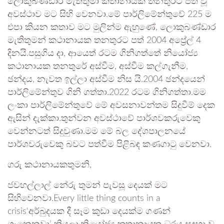
ලොකුබණ්ඩාර මැතිතුමා කතානායක තනතුරට පත් වූ
අවස්ථාව මට සිහි වෙනවා.මේ පාර්ලිමේන්තුවේ 225 ම
එපා කියන කතාව මට මුලින්ම ඇහුණේ, ලොකුබණ්ඩාර
මැතිතුමන් කථානායක තනතුරට පත් 2004 අප්‍රේල් 4
දිනයි.පසුගිය දා, ආයෙත් රටම ගිනිගත්තේ නියෝජ්‍ය
කථානායක තනතුරේ අස්වීම, අස්වීම කල්ගැනීම,
ඡන්දය, නැවත ඉල්ලා අස්වීම නිස යි.2004 ඡන්දයෙන්
පාර්ලිමේන්තුව ගිනි ගත්තා.2022 රටම ගිනිගත්තා.මම
ලංකා පාර්ලිමේන්තුවේ මේ අවසනාවන්තම සිදුවීම් දෙක
ඇසින් දැක්කා.තුන්වන අවස්ථාවේ පාර්ශවකරුවෙකු
වෙන්නටත් සිදුවුණා.මම මේ බල දේශපාලනයේ
පාර්ශවරුවෙකු බවට පත්වීම පිළිබඳ කණගාටු වෙනවා.
ගරු කථානායකතුමනි,
ජවහල්ලාල් නේරු තුමන් පැවසූ දෙයක් මට
සිහිවෙනවා.Every little thing counts in a
crisis‘අර්බුදයක දී සෑම කුඩා දෙයක්ම ගණන්