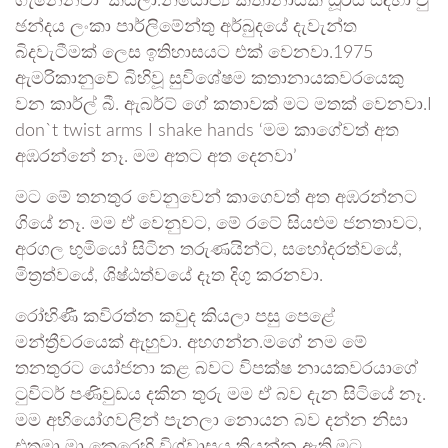
ගැනෙනවා’ කියලා.නියෝජ්‍ය කතානායක ධූරය සඳහා වු
ඡන්දය ලංකා පාර්ලිමේන්තු අර්බුදයේ දැවැන්ත
බිදවැටීමක් ලෙස ඉතිහාසයට එක් වෙනවා.1975
ඇමරිකානුවේ බිහිවූ සුවිශේෂම කතානායකවරයෙකු
වන කාර්ල් බී. ඇබර්ට් ගේ කතාවක් මට මතක් වෙනවා.I
don`t twist arms I shake hands ‘මම කාගේවත් අත
අඹරන්නේ නෑ. මම අතට අත දෙනවා’
මට මේ තනතුර වෙනුවෙන් කාගෙවත් අත අඹරන්නට
ගියේ නෑ. මම ඒ වෙනුවට, මේ රටේ සියළුම ජනතාවට,
අරගල භුමියෝ සිටින තරුණයින්ට, සහෝදරත්වයේ,
මිත්‍රත්වයේ, ශිෂ්ඨත්වයේ දෑත දිගු කරනවා.
රෝහිණී කවිරත්න කවුද කියලා පසු පෙළේ
මන්ත්‍රීවරයෙක් ඇහුවා. අහගන්න.මගේ නම මේ
තනතුරට යෝජනා කළ බවට විපක්ෂ නායකවරයාගේ
ටුවිටර් පණිවුඩය දකින තුරු මම ඒ බව දැන සිටියේ නෑ.
මම අභියෝගවලින් පැනලා ‌නොයන බව දන්න නිසා
එතුමා මා කෙරෙහි විශ්වාසය තියන්න ඇති.මට