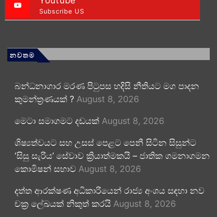
Youtube
Subscribe US
නවතම
බන්ධනාගාර මරණ පිටුපස හදිසි නීතියට මග පාදන
කුමන්ත්‍රණයක් ?
August 8, 2026
මෙටා සමාගමට දඩයක්
August 8, 2026
ශිෂ්‍යත්වයට සහ උසස් පෙළට පෙනී සිටින සිසුන්ට
‘සිසු සැරිය’ සේවාව ක්‍රියාත්මකයි – ජාතික ගමනාගමන
කොමිෂන් සභාව
August 8, 2026
දත්ත ආරක්ෂණ අධිකාරියෙන් රාජ්‍ය අංශය සඳහා නව
චක්‍ර ලේඛයක් නිකුත් කරයි
August 8, 2026