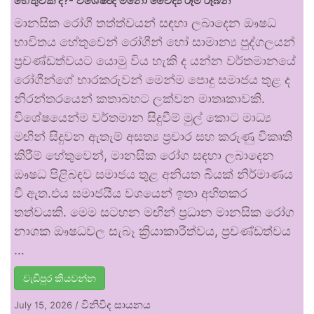
හේතුවක් ද?- විශේෂඥ මනෝ වෛද්‍ය රූමි රූබන්
මානසික රෝගී තත්ත්වයන් සඳහා ලබාදෙන ඖෂධ
භාවිතය හේතුවෙන් රෝගීන් හෝ සාමාන්‍ය පුද්ගලයන්
ප්‍රචණ්ඩත්වයට යොමු විය හැකි ද යන්න වර්තමානයේ
රෝගීන්ගේ භාරකරුවන් මෙන්ම පොදු සමාජය තුළ ද
නිරන්තරයෙන් කතාබහට ලක්වන මාතෘකාවකි.
විශේෂයෙන්ම වර්තමාන සිදුවීම් මුල් කොට මාධ්‍ය
මඟින් සිදුවන ඇතැම් අසත්‍ය ප්‍රචාර සහ කරුණු විකෘති
කිරීම් හේතුවෙන්, මානසික රෝග සඳහා ලබාදෙන
ඖෂධ පිළිබඳව සමාජය තුළ අනියත බියක් නිර්මාණය
වී ඇත.එය සමාජයීය වශයෙන් ඉතා අහිතකර
තත්වයකි. මෙම සටහන මඟින් ප්‍රධාන මානසික රෝග
නාශක ඖෂධවල සැබෑ ක්‍රියාකාරීත්වය, ප්‍රචණ්ඩත්වය
…
වැඩිපුර කියවන්න
විනිවිද සායනය
July 15, 2026
/