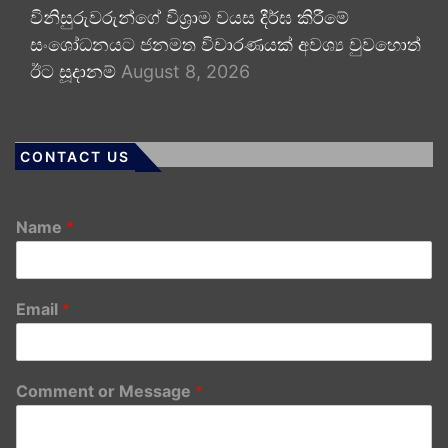
විනිසුරුවරුන්ගේ විශ්‍රාම වයස දීර්ඝ කිරීමේ
සංශෝධනයට ජනමත විචාරණයක් අවශ්‍ය වුවහොත්
ඊට සූදානම්
August 8, 2026
CONTACT US
Name
*
Email
*
Comment or Message
*