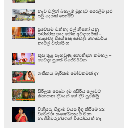
නැව් වලින් බහලුම් මුහුදට පෙරලීම සුළු
පටු දෙයක් නොවේ
ප්‍රවේසම් වන්න; එල් නිනෝ යනු
පාරිසරික හෘද රෝග අවදානමකි –
හෘදවේද විශේෂඥ වෛද්‍ය මහාචාර්ය
නාමල් විජයසිංහ
කුස තුළ සැඟවුණු නොනිදන කම්හල –
වෛද්‍ය සුගත් විජේවර්ධන
ගණිතය බැරිකම මෝඩකමක් ද?
සිරිලක සොබා දම් අසිරිය ලොවට
කියාපාන දිවියන් ගේ දිවි සුරකිමු
විනිසුරු විශ්‍රාම වයස දිගු කිරීමේ 22
ව්‍යවස්ථා සංශෝධනයට මහා
නාහිමිවරුන්ගෙන් විරෝධයක් නෑ