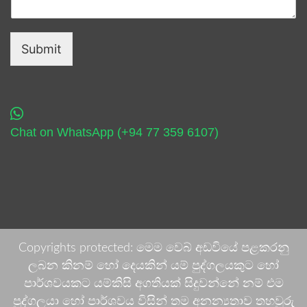
Submit
Chat on WhatsApp (+94 77 359 6107)
Copyrights protected: මෙම වෙබ් අඩවියේ පළකරනු
ලබන කිනම් හෝ දෙයකින් යම් පුද්ගලයකුට හෝ
පාර්ශවයකට යම්කිසි අගතියක් සිදුවන්නේ නම් එම
පුද්ගලයා හෝ පාර්ශවය විසින් තම අනන්‍යතාව තහවුරු