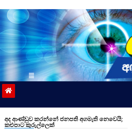
Skip
to
content
vinivida.lk
අද ආණ්ඩුව කරන්නේ ජනපති අගමැති නෙවෙයි;
කළුපාට කුරුල්ලෙක්