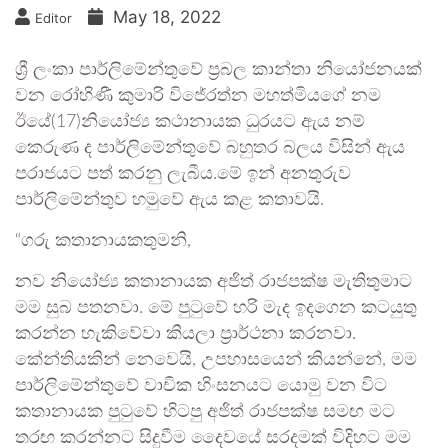
May 18, 2022
Editor
ශ්‍රී ලංකා පාර්ලිමේන්තුවේ ප්‍රබල කාන්තා නියෝජනයක්
වන රෝහිණී කුමාරි විජේරත්න මහත්මියගේ නම
ඊයේ(17)නියෝජ්‍ය කථානායක ධුරයට ඇය නම්
කෙරුණ ද පාර්ලිමේන්තුවේ බහුතර බලය විසින් ඇය
පරාජයට පත් කරනු ලැබීය.මේ ඉන් අනතුරුව
පාර්ලිමේන්තුව හමුවේ ඇය කළ කතාවයි.
“ගරු කතානායකතුමනි,
නව නියෝජ්‍ය කතානායක අජිත් රාජපක්ෂ මැතිතුමාට
මම සුබ පතනවා. මේ පුටුවේ හරි මැද ඉදගෙන කටයුතු
කරන්න හැකිවේවා කියලා ප්‍රාර්ථනා කරනවා.
කේන්තියකින් නෙවෙයි, උපහාසයෙන් කියන්නේ, මම
පාර්ලිමේන්තුවේ වාචික හිංසනයට යොමු වන විට
කතානායක පුටුවේ හිටපු අජිත් රාජපක්ෂ සමඟ මට
තරඟ කරන්නට සිදුවීම දෛවයේ සරදමක් විදිහට මම