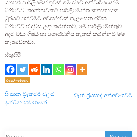
යහපත් පාර්ලිමේන්තුවක් මේ රටේ අනිවාර්යෙන්ම
බිහිවේවි. කාන්තාවකට පාර්ලිමේන්තු කතානායක
ධූරයට පත්වීමට අවස්ථාවක් සැලසෙන රටක්
බිහිවේවි.ඒ දවස උදා කරන්නට, මේ පාර්ලිමේන්තුව
අදට වඩා ශිෂ්ඨ හා ගෞරවනීය තැනත් කරන්නට මම
කැපවෙනවා.
ස්තුතියි
එතෙර - මෙතෙර
සී සාන ට්‍රැක්ටර් වලට
ඩෑන් ප්‍රියසාද් අත්අඩංගුවට
ඉන්ධන කඩිනමින්