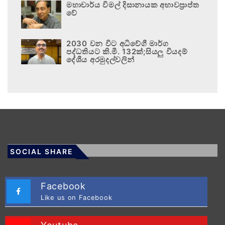
මහාචාර්ය විමල් දිසානායක අභාවප්‍රාප්ත
වේ
2030 වන විට අධිවේගී මාර්ග
පද්ධතියට කි.මී. 132ක්;සියලු වියදම්
දේශීය අරමුදල්වලින්
SOCIAL SHARE
Facebook
Like us on Facebook