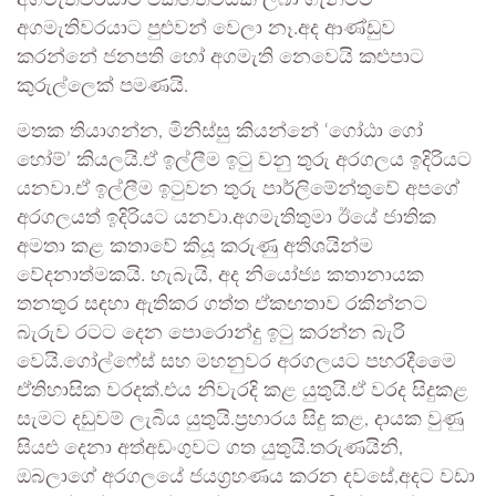
අගමැතිවරයාට එකඟත්වයක් ලබා ගැනීමට
අගමැතිවරයාට පුළුවන් වෙලා නෑ.අද ආණ්ඩුව
කරන්නේ ජනපති හෝ අගමැති නෙවෙයි කළුපාට
කුරුල්ලෙක් පමණයි.
මතක තියාගන්න, මිනිස්සු කියන්නේ ‘ගෝඨා ගෝ
හෝම්’ කියලයි.ඒ ඉල්ලීම ඉටු වනු තුරු අරගලය ඉදිරියට
යනවා.ඒ ඉල්ලීම ඉටුවන තුරු පාර්ලිමේන්තුවේ අපගේ
අරගලයත් ඉදිරියට යනවා.අගමැතිතුමා ඊයේ ජාතික
අමතා කළ කතාවේ කියූ කරුණු අතිශයින්ම
වේදනාත්මකයි. හැබැයි, අද නියෝජ්‍ය කතානායක
තනතුර සඳහා ඇතිකර ගත්ත ඒකඟතාව රකින්නට
බැරුව රටට දෙන පොරොන්දු ඉටු කරන්න බැරි
වෙයි.ගෝල්ෆේස් සහ මහනුවර අරගලයට පහරදීමෛ
ඒතිහාසික වරදක්.එය නිවැරදි කළ යුතුයි.ඒ වරද සිදුකළ
සැමට දඩුවම් ලැබිය යුතුයි.ප්‍රහාරය සිදු කළ, දායක වුණු
සියළු දෙනා අත්අඩංගුවට ගත යුතුයි.තරුණයිනි,
ඔබලාගේ අරගලයේ ජයග්‍රහණය කරන දවසේ,අදට වඩා