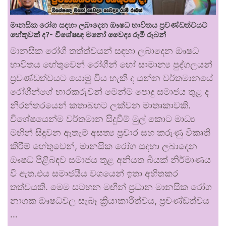
මානසික රෝග සඳහා ලබාදෙන ඖෂධ භාවිතය ප්‍රචණ්ඩත්වයට
හේතුවක් ද?- විශේෂඥ මනෝ වෛද්‍ය රූමි රූබන්
මානසික රෝගී තත්ත්වයන් සඳහා ලබාදෙන ඖෂධ
භාවිතය හේතුවෙන් රෝගීන් හෝ සාමාන්‍ය පුද්ගලයන්
ප්‍රචණ්ඩත්වයට යොමු විය හැකි ද යන්න වර්තමානයේ
රෝගීන්ගේ භාරකරුවන් මෙන්ම පොදු සමාජය තුළ ද
නිරන්තරයෙන් කතාබහට ලක්වන මාතෘකාවකි.
විශේෂයෙන්ම වර්තමාන සිදුවීම් මුල් කොට මාධ්‍ය
මඟින් සිදුවන ඇතැම් අසත්‍ය ප්‍රචාර සහ කරුණු විකෘති
කිරීම් හේතුවෙන්, මානසික රෝග සඳහා ලබාදෙන
ඖෂධ පිළිබඳව සමාජය තුළ අනියත බියක් නිර්මාණය
වී ඇත.එය සමාජයීය වශයෙන් ඉතා අහිතකර
තත්වයකි. මෙම සටහන මඟින් ප්‍රධාන මානසික රෝග
නාශක ඖෂධවල සැබෑ ක්‍රියාකාරීත්වය, ප්‍රචණ්ඩත්වය
…