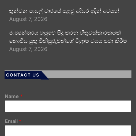
තුන්වන පාසල් වාරයේ පළමු අදියර අදින් අවසන්
August 7, 2026
ජාත්‍යන්තරය හමුවේ සිදු කරන හිතුවක්කාරකමක්
නොවිය යුතු විනිසුරුවන්ගේ විශ්‍රාම වයස පමා කිරීම
August 7, 2026
CONTACT US
Name
*
Email
*