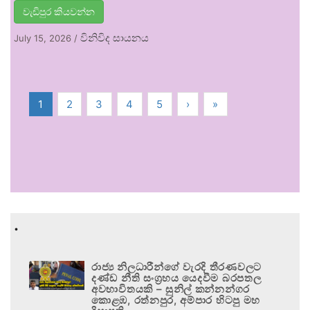
වැඩිපුර කියවන්න
විනිවිද සායනය
July 15, 2026
/
1
2
3
4
5
›
»
.
රාජ්‍ය නිලධාරීන්ගේ වැරදි තීරණවලට
දණ්ඩ නීති සංග්‍රහය යෙදවීම බරපතල
අවභාවිතයකි – සුනිල් කන්නන්ගර
කොළඹ, රත්නපුර, අම්පාර හිටපු මහ