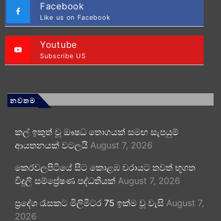
Facebook
Like us on Facebook
Youtube
Subscribe US
නවතම
කල් ඉකුත් වූ ඖෂධ තොගයක් සමඟ සැපයුම්
ආයතනයක් වටලයි
August 7, 2026
කෙරවලපිටියේ සිට කොළඹ වරායට තවත් භූගත
විදුලි සම්ප්‍රේෂණ පද්ධතියක්
August 7, 2026
ප්‍රදේශ රැසකට මිලිමීටර 75 ඉක්ම වූ වැසි
August 7,
2026