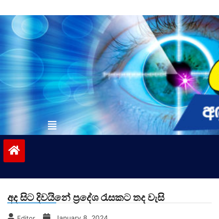
Skip
to
content
vinivida.lk
අද සිට දිවයිනේ ප්‍රදේශ රැසකට තද වැසි
January 8, 2024
Editor