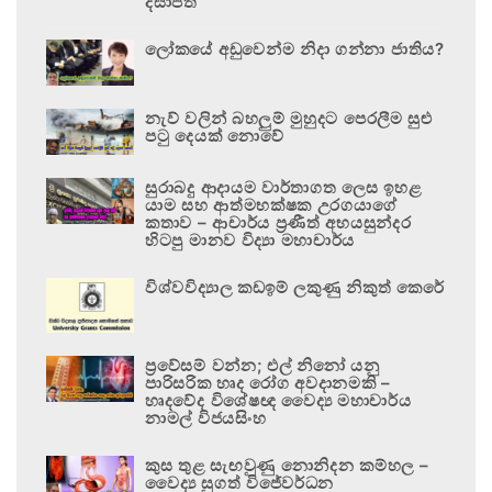
දිසාපති
ලෝකයේ අඩුවෙන්ම නිදා ගන්නා ජාතිය?
නැව් වලින් බහලුම් මුහුදට පෙරලීම සුළු
පටු දෙයක් නොවේ
සුරාබදු ආදායම වාර්තාගත ලෙස ඉහළ
යාම සහ ආත්මභක්ෂක උරගයාගේ
කතාව – ආචාර්ය ප්‍රණීත් අභයසුන්දර
හිටපු මානව විද්‍යා මහාචාර්ය
විශ්වවිද්‍යාල කඩඉම් ලකුණු නිකුත් කෙරේ
ප්‍රවේසම් වන්න; එල් නිනෝ යනු
පාරිසරික හෘද රෝග අවදානමකි –
හෘදවේද විශේෂඥ වෛද්‍ය මහාචාර්ය
නාමල් විජයසිංහ
කුස තුළ සැඟවුණු නොනිදන කම්හල –
වෛද්‍ය සුගත් විජේවර්ධන