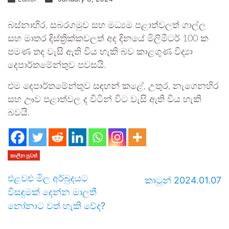
බස්නාහිර, සබරගමුව සහ මධ්‍යම පළාත්වලත් ගාල්ල
සහ මාතර දිස්ත්‍රික්කවලත් අද දිනයේ මිලිමීටර් 100 ක
පමණ තද වැසි ඇති විය හැකි බව කාළගුණ විද්‍යා
දෙපාර්තමේන්තුව පවසයි.
එම දෙපාර්තමේන්තුව සඳහන් කළේ, උතුර, නැගෙනහිර
සහ ඌව පළාත්වල ද විටින් විට වැසි ඇති විය හැකි
බවයි.
කාලීන පුවත්
එළවළු මිල අර්බුදයට
කාටූන් 2024.01.07
විසඳුමක් දෙන්න මාලතී
නෝනාට වත් හැකි වේද?