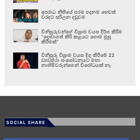
අපරාධ නීතියේ පරම පදනම හෙවත්
වරදට සරිලන දඬුවම
විනිසුරුවන්ගේ විශ්‍රාම වයස දීර්ඝ කිරීම
“දොවාගත් කිරි කළයට ගොම මුසු
කිරීමක්”
විනිසුරු විශ්‍රාම වයස දිගු කිරීමේ 22
ව්‍යවස්ථා සංශෝධනයට මහා
නාහිමිවරුන්ගෙන් විරෝධයක් නෑ
SOCIAL SHARE