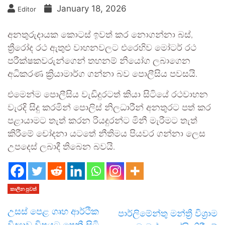
January 18, 2026
Editor
අනතුරුදායක කොටස් ඉවත් කර නොගන්නා බස්,
ත්‍රීරෝද රථ ඇතුළු වාහනවලට එරෙහිව මෝටර් රථ
පරීක්ෂකවරුන්ගෙන් තහනම් නියෝග ලබාගෙන
අධිකරණ ක්‍රියාමාර්ග ගන්නා බව පොලීසිය පවසයි.
එමෙන්ම පොලීසිය වැඩිදුරටත් කියා සිටියේ රථවාහන
වැරදි සිදු කරමින් පොලිස් නිලධාරීන් අනතුරට පත් කර
පළායාමට තැත් කරන රියදුරන්ට මිනී මැරීමට තැත්
කිරීමේ චෝදනා යටතේ නීතිමය පියවර ගන්නා ලෙස
උපදෙස් ලබාදී තිබෙන බවයි.
කාලීන පුවත්
උසස් පෙළ ගෘහ ආර්ථික
පාර්ලිමේන්තු මන්ත්‍රී විශ්‍රාම
විද්‍යාව විෂයට පෙනී සිටි