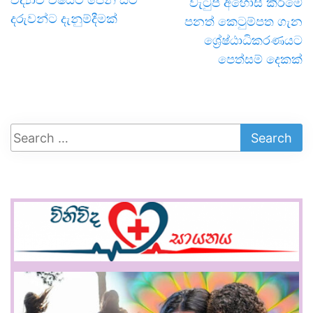
වැටුප් අහෝසි කිරීමේ
දරුවන්ට දැනුම්දීමක්
පනත් කෙටුම්පත ගැන
ශ්‍රේෂ්ඨාධිකරණයට
පෙත්සම් දෙකක්