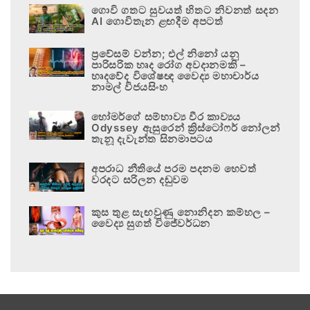
ගොවි ගතට සුවයත් හිතට නිවනත් සදන
AI ගොවිතැන ළඟදීම අපටත්
ප්‍රවේසම් වන්න; එල් නිනෝ යනු
පාරිසරික හෘද රෝග අවදානමකි –
හෘදවේද විශේෂඥ වෛද්‍ය මහාචාර්ය
නාමල් විජයසිංහ
හෝමර්ගේ සම්භාව්‍ය වීර කාව්‍යය
Odyssey ඇසුරෙන් ක්‍රිස්ටෝෆර් නෝලන්
තැනූ දැවැන්ත සිනමාපටය
අපරාධ නීතියේ පරම පදනම හෙවත්
වරදට සරිලන දඬුවම
කුස තුළ සැඟවුණු නොනිදන කම්හල –
වෛද්‍ය සුගත් විජේවර්ධන