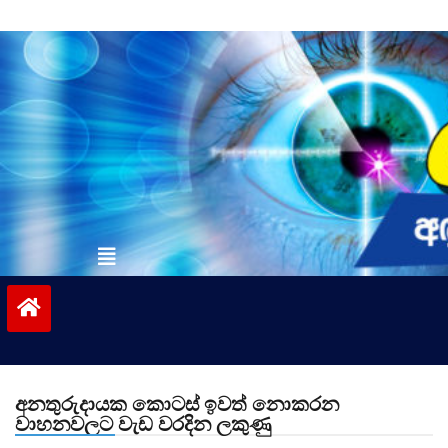
Skip
to
content
vinivida.lk
අනතුරුදායක කොටස් ඉවත් නොකරන
වාහනවලට වැඩ වරදින ලකුණු