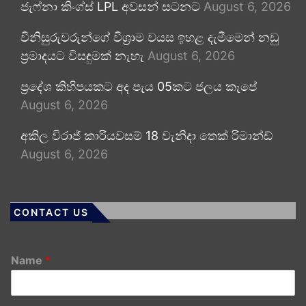
ජැෆ්නා කිංග්ස් LPL අවසන් සටනට
August 6, 2026
විනිසුරුවරුන්ගේ විශ්‍රාම වයස ඉහළ දැමීමෙන් නඩු
ප්‍රමාදයට විසඳුමක් නැහැ
August 6, 2026
ප්‍රදේශ කිහිපයකට අද පැය 05කට ජලය කැපේ
August 6, 2026
අකිල විරාජ් කාරියවසම් 18 වැනිදා තෙක් රිමාන්ඩ්
August 6, 2026
CONTACT US
Name
*