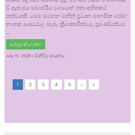
වී ඇත.එය සමාජයීය වශයෙන් ඉතා අහිතකර
තත්වයකි. මෙම සටහන මඟින් ප්‍රධාන මානසික රෝග
නාශක ඖෂධවල සැබෑ ක්‍රියාකාරීත්වය, ප්‍රචණ්ඩත්වය
…
වැඩිපුර කියවන්න
විනිවිද සායනය
July 15, 2026
/
1
2
3
4
5
›
»