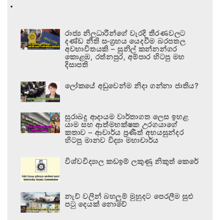
.
රාජ්‍ය නිලධාරීන්ගේ වැරදි තීරණවලට
දණ්ඩ නීති සංග්‍රහය යෙදවීම බරපතල
අවභාවිතයකි – සුනිල් කන්නන්ගර
කොළඹ, රත්නපුර, අම්පාර හිටපු මහ
දිසාපති
ලෝකයේ අඩුවෙන්ම නිදා ගන්නා ජාතිය?
සුරාබදු ආදායම වාර්තාගත ලෙස ඉහළ
යාම සහ ආත්මභක්ෂක උරගයාගේ
කතාව – ආචාර්ය ප්‍රණීත් අභයසුන්දර
හිටපු මානව විද්‍යා මහාචාර්ය
විශ්වවිද්‍යාල කඩඉම් ලකුණු නිකුත් කෙරේ
නැව් වලින් බහලුම් මුහුදට පෙරලීම සුළු
පටු දෙයක් නොවේ