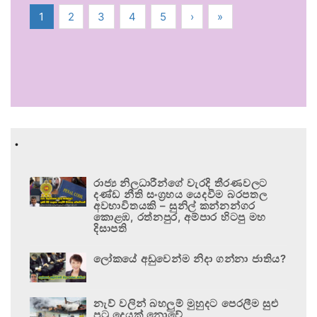
1
2
3
4
5
›
»
.
රාජ්‍ය නිලධාරීන්ගේ වැරදි තීරණවලට
දණ්ඩ නීති සංග්‍රහය යෙදවීම බරපතල
අවභාවිතයකි – සුනිල් කන්නන්ගර
කොළඹ, රත්නපුර, අම්පාර හිටපු මහ
දිසාපති
ලෝකයේ අඩුවෙන්ම නිදා ගන්නා ජාතිය?
නැව් වලින් බහලුම් මුහුදට පෙරලීම සුළු
පටු දෙයක් නොවේ