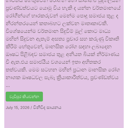
භාවිතය හේතුවෙන් රෝගීන් හෝ සාමාන්‍ය පුද්ගලයන්
ප්‍රචණ්ඩත්වයට යොමු විය හැකි ද යන්න වර්තමානයේ
රෝගීන්ගේ භාරකරුවන් මෙන්ම පොදු සමාජය තුළ ද
නිරන්තරයෙන් කතාබහට ලක්වන මාතෘකාවකි.
විශේෂයෙන්ම වර්තමාන සිදුවීම් මුල් කොට මාධ්‍ය
මඟින් සිදුවන ඇතැම් අසත්‍ය ප්‍රචාර සහ කරුණු විකෘති
කිරීම් හේතුවෙන්, මානසික රෝග සඳහා ලබාදෙන
ඖෂධ පිළිබඳව සමාජය තුළ අනියත බියක් නිර්මාණය
වී ඇත.එය සමාජයීය වශයෙන් ඉතා අහිතකර
තත්වයකි. මෙම සටහන මඟින් ප්‍රධාන මානසික රෝග
නාශක ඖෂධවල සැබෑ ක්‍රියාකාරීත්වය, ප්‍රචණ්ඩත්වය
…
වැඩිපුර කියවන්න
විනිවිද සායනය
July 15, 2026
/