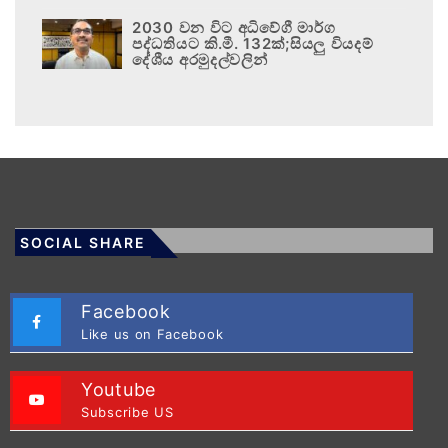
2030 වන විට අධිවේගී මාර්ග
පද්ධතියට කි.මී. 132ක්;සියලු වියදම්
දේශීය අරමුදල්වලින්
SOCIAL SHARE
Facebook
Like us on Facebook
Youtube
Subscribe US