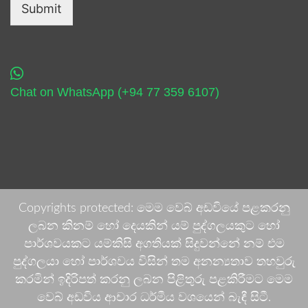
Submit
Chat on WhatsApp (+94 77 359 6107)
Copyrights protected: මෙම වෙබ් අඩවියේ පළකරනු
ලබන කිනම් හෝ දෙයකින් යම් පුද්ගලයකුට හෝ
පාර්ශවයකට යම්කිසි අගතියක් සිදුවන්නේ නම් එම
පුද්ගලයා හෝ පාර්ශවය විසින් තම අනන්‍යතාව තහවුරු
කරමින් ඉදිරිපත් කරනු ලබන පිළිතුරු පළකිරීමට මෙම
වෙබ් අඩවිය ආචාර ධර්මීය වශයෙන් බැඳී සිටී.