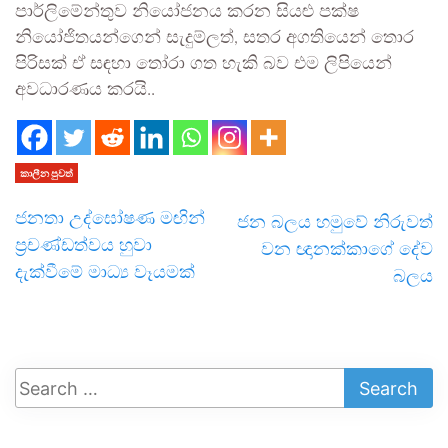
පාර්ලිමේන්තුව නියෝජනය කරන සියළු පක්ෂ
නියෝජිතයන්ගෙන් සැදුම්ලත්, සතර අගතියෙන් තොර
පිරිසක් ඒ සඳහා තෝරා ගත හැකි බව එම ලිපියෙන්
අවධාරණය කරයි..
කාලීන පුවත්
ජනතා උද්ඝෝෂණ මඟින්
ජන බලය හමුවේ නිරුවත්
ප්‍රචණ්ඩත්වය හුවා
වන ඥානක්කාගේ දේව
දැක්වීමේ මාධ්‍ය වෑයමක්
බලය