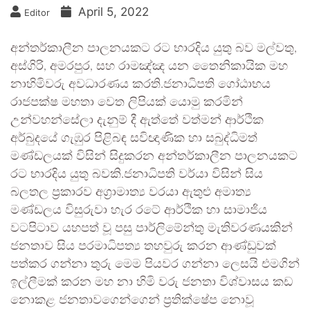
April 5, 2022
Editor
අන්තර්කාලීන පාලනයකට රට භාරදිය යුතු බව මල්වතු,
අස්ගිරි, අමරපුර, සහ රාමඤ්ඤ යන තෛනිකායික මහ
නාහිමිවරු අවධාරණය කරති.ජනාධිපති ගෝඨාභය
රාජපක්ෂ මහතා වෙත ලිපියක් යොමු කරමින්
උන්වහන්සේලා දැනුම් දී ඇත්තේ වත්මන් ආර්ථික
අර්බුදයේ ගැඹුර පිළිබඳ සවිඥාණික හා සබුද්ධිමත්
මණ්ඩලයක් විසින් සිදුකරන අන්තර්කාලීන පාලනයකට
රට භාරදිය යුතු බවකි.ජනාධිපති වර්යා විසින් සිය
බලතල ප්‍රකාරව අග්‍රාමාත්‍ය වරයා ඇතුළු අමාත්‍ය
මණ්ඩලය විසුරුවා හැර රටේ ආර්ථික හා සාමාජිය
වටපිටාව යහපත් වූ පසු පාර්ලිමේන්තු මැතිවරණයකින්
ජනතාව සිය පරමාධිපත්‍ය තහවුරු කරන ආණ්ඩුවක්
පත්කර ගන්නා තුරු මෙම පියවර ගන්නා ලෙසයි එමගින්
ඉල්ලීමක් කරන මහ නා හිමි වරු ජනතා විශ්වාසය කඩ
නොකළ ජනතාවගෙන්ගෙන් ප්‍රතික්ෂේප නොවූ