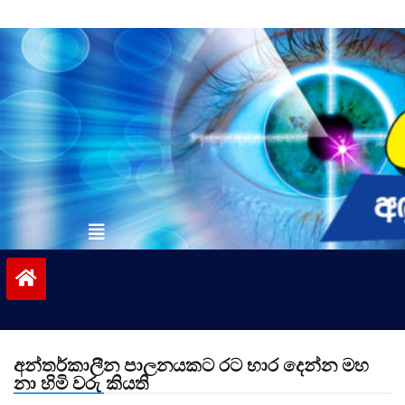
Skip
to
content
vinivida.lk
අන්තර්කාලීන පාලනයකට රට භාර දෙන්න මහ
නා හිමි වරු කියති