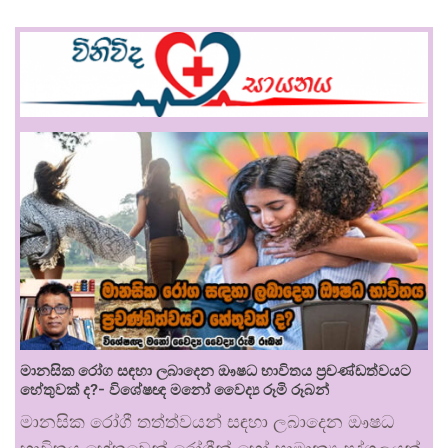
මානසික රෝග සඳහා ලබාදෙන ඖෂධ භාවිතය ප්‍රචණ්ඩත්වයට
හේතුවක් ද?- විශේෂඥ මනෝ වෛද්‍ය රූමි රූබන්
මානසික රෝගී තත්ත්වයන් සඳහා ලබාදෙන ඖෂධ