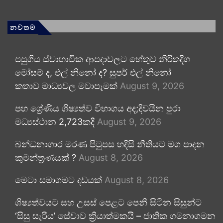
නවතම
පසුගිය ස්වාභාවික ආපදාවලට හේතුව නිරිතදිග
මෝසම් ද, එල් නිනෝ ද? සුපර් එල් නිනෝ
කතාව මාධ්‍යවල මවාපෑමක්
August 9, 2026
පහ ශ්‍රේණිය ශිෂ්‍යත්ව විභාගය අද;දිවයින පුරා
මධ්‍යස්ථාන 2,723කදී
August 9, 2026
බන්ධනාගාර මරණ පිටුපස හදිසි නීතියට මග පාදන
කුමන්ත්‍රණයක් ?
August 8, 2026
මෙටා සමාගමට දඩයක්
August 8, 2026
ශිෂ්‍යත්වයට සහ උසස් පෙළට පෙනී සිටින සිසුන්ට
‘සිසු සැරිය’ සේවාව ක්‍රියාත්මකයි – ජාතික ගමනාගමන