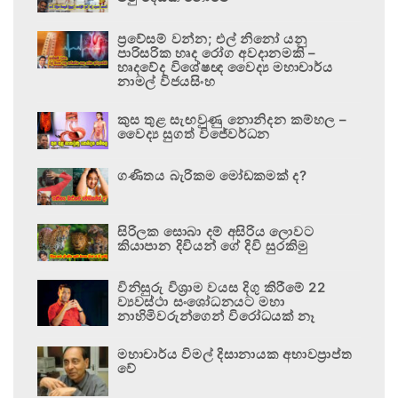
ප්‍රවේසම් වන්න; එල් නිනෝ යනු
පාරිසරික හෘද රෝග අවදානමකි –
හෘදවේද විශේෂඥ වෛද්‍ය මහාචාර්ය
නාමල් විජයසිංහ
කුස තුළ සැඟවුණු නොනිදන කම්හල –
වෛද්‍ය සුගත් විජේවර්ධන
ගණිතය බැරිකම මෝඩකමක් ද?
සිරිලක සොබා දම් අසිරිය ලොවට
කියාපාන දිවියන් ගේ දිවි සුරකිමු
විනිසුරු විශ්‍රාම වයස දිගු කිරීමේ 22
ව්‍යවස්ථා සංශෝධනයට මහා
නාහිමිවරුන්ගෙන් විරෝධයක් නෑ
මහාචාර්ය විමල් දිසානායක අභාවප්‍රාප්ත
වේ