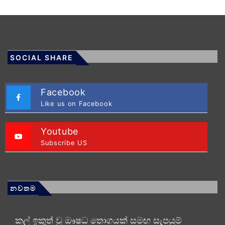
SOCIAL SHARE
Facebook
Like us on Facebook
Youtube
Subscribe US
නවතම
කල් ඉකුත් වූ ඖෂධ තොගයක් සමඟ සැපයුම්