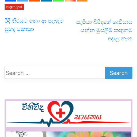
කාලීන පුවත්
රිදී තිරයට නො ආ සැබෑම
සැමියා බිරිඳගේ දෙවියාය
සුහද කොකා
යන්න මුස්ලිම් කතුනට
අදාල නැත