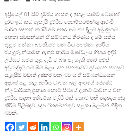
අප්‍රියෙල් 01 සිට දුම්රිය ගාස්තු ද ඉහළ යාමට බොහෝ
දුරට ඉඩ කඩ ඇතැයි දුම්රිය දෙපාර්තමේන්තු ආරංචි
මාර්ග සඳහන් කරයි.මේ අතර අමාත්‍ය දිලුම් අමුණුගම
මහතා පවසන්නේ ඒ සම්බන්ධ තීරණය ද මේ සතිය
තුළම ගන්නා බවකි.මේ වන විට පවත්නා දුම්රිය
රියැදුරු,නියාමක ඇතුළු කාර්ය මණ්ඩලය හිඟය ඉදිරි
උත්සව සමය තුළ දැඩි ව බla පෑ හැකි අතර අළුත්
අවුරුද්දට ගම් බිම් බලා යන ජනතාවට ප්‍රවාහන පහසුව
සැළසීම වඩාත් දුෂ්කර වන බව ය.ඒ සම්බන්ධයෙන්
අදහස් පළ කළ දුම්රිය ධාවන බල අංශයේ ජ්‍යෙෂ්ඨ
නිලධාරියකු ප්‍රකාශ කොට සිටියේ දැනට ධාවනය වන
දුම්රිය සඳහා අතිරේක මැදිරි එක් කොට මඟී තදබදය අඩු
කිරීම පිළිබඳව දෙපාර්තමේන්තුව සළකා බලමින් හිඳින
බවකි.