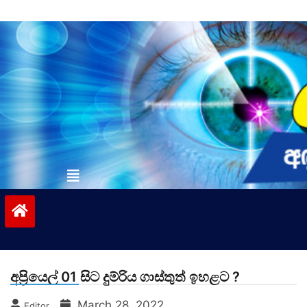
Skip
to
content
vinivida.lk
අප්‍රියෙල් 01 සිට දුම්රිය ගාස්තුත් ඉහළට ?
March 28, 2022
Editor