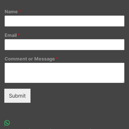
Name
*
Email
*
Comment or Message
*
Submit