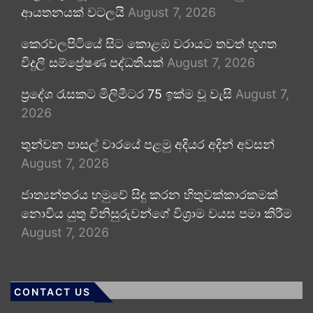
ආයතනයක් වටලයි
August 7, 2026
කෙරවලපිටියේ සිට කොළඹ වරායට තවත් භූගත
විදුලි සම්ප්‍රේෂණ පද්ධතියක්
August 7, 2026
ප්‍රදේශ රැසකට මිලිමීටර 75 ඉක්ම වූ වැසි
August 7,
2026
තුන්වන පාසල් වාරයේ පළමු අදියර අදින් අවසන්
August 7, 2026
ජාත්‍යන්තරය හමුවේ සිදු කරන හිතුවක්කාරකමක්
නොවිය යුතු විනිසුරුවන්ගේ විශ්‍රාම වයස පමා කිරීම
August 7, 2026
CONTACT US