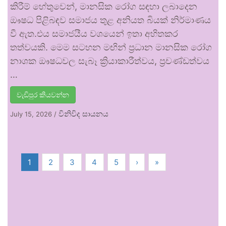
කිරීම් හේතුවෙන්, මානසික රෝග සඳහා ලබාදෙන
ඖෂධ පිළිබඳව සමාජය තුළ අනියත බියක් නිර්මාණය
වී ඇත.එය සමාජයීය වශයෙන් ඉතා අහිතකර
තත්වයකි. මෙම සටහන මඟින් ප්‍රධාන මානසික රෝග
නාශක ඖෂධවල සැබෑ ක්‍රියාකාරීත්වය, ප්‍රචණ්ඩත්වය
…
වැඩිපුර කියවන්න
විනිවිද සායනය
July 15, 2026
/
1
2
3
4
5
›
»