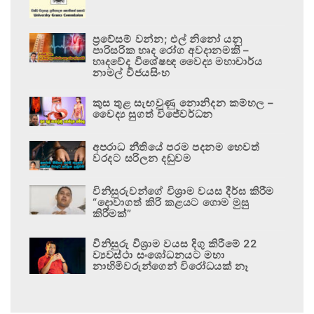
ප්‍රවේසම් වන්න; එල් නිනෝ යනු
පාරිසරික හෘද රෝග අවදානමකි –
හෘදවේද විශේෂඥ වෛද්‍ය මහාචාර්ය
නාමල් විජයසිංහ
කුස තුළ සැඟවුණු නොනිදන කම්හල –
වෛද්‍ය සුගත් විජේවර්ධන
අපරාධ නීතියේ පරම පදනම හෙවත්
වරදට සරිලන දඬුවම
විනිසුරුවන්ගේ විශ්‍රාම වයස දීර්ඝ කිරීම
“දොවාගත් කිරි කළයට ගොම මුසු
කිරීමක්”
විනිසුරු විශ්‍රාම වයස දිගු කිරීමේ 22
ව්‍යවස්ථා සංශෝධනයට මහා
නාහිමිවරුන්ගෙන් විරෝධයක් නෑ