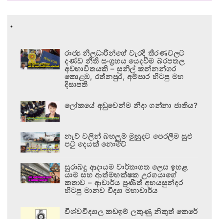
.
රාජ්‍ය නිලධාරීන්ගේ වැරදි තීරණවලට
දණ්ඩ නීති සංග්‍රහය යෙදවීම බරපතල
අවභාවිතයකි – සුනිල් කන්නන්ගර
කොළඹ, රත්නපුර, අම්පාර හිටපු මහ
දිසාපති
ලෝකයේ අඩුවෙන්ම නිදා ගන්නා ජාතිය?
නැව් වලින් බහලුම් මුහුදට පෙරලීම සුළු
පටු දෙයක් නොවේ
සුරාබදු ආදායම වාර්තාගත ලෙස ඉහළ
යාම සහ ආත්මභක්ෂක උරගයාගේ
කතාව – ආචාර්ය ප්‍රණීත් අභයසුන්දර
හිටපු මානව විද්‍යා මහාචාර්ය
විශ්වවිද්‍යාල කඩඉම් ලකුණු නිකුත් කෙරේ