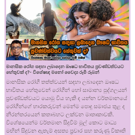
මානසික රෝග සඳහා ලබාදෙන ඖෂධ භාවිතය ප්‍රචණ්ඩත්වයට
හේතුවක් ද?- විශේෂඥ මනෝ වෛද්‍ය රූමි රූබන්
මානසික රෝගී තත්ත්වයන් සඳහා ලබාදෙන ඖෂධ
භාවිතය හේතුවෙන් රෝගීන් හෝ සාමාන්‍ය පුද්ගලයන්
ප්‍රචණ්ඩත්වයට යොමු විය හැකි ද යන්න වර්තමානයේ
රෝගීන්ගේ භාරකරුවන් මෙන්ම පොදු සමාජය තුළ ද
නිරන්තරයෙන් කතාබහට ලක්වන මාතෘකාවකි.
විශේෂයෙන්ම වර්තමාන සිදුවීම් මුල් කොට මාධ්‍ය
මඟින් සිදුවන ඇතැම් අසත්‍ය ප්‍රචාර සහ කරුණු විකෘති