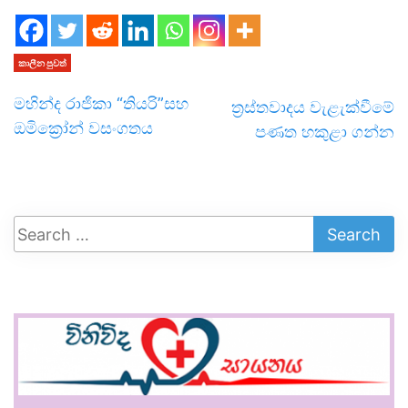
කාලීන පුවත්
මහින්ද රාජිකා “තියරි”සහ
ත්‍රස්තවාදය වැළැක්වීමේ
ඔමික්‍රෝන් වසංගතය
පණත හකුළා ගන්න