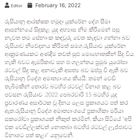
February 16, 2022
Editor
රුසියානු ආරක්ෂක හමුදා යුක්රේන දේශ සීමා
ආසන්නයේ සිදුකළ යුද අභ්‍යාස නිම කිරීමෙන් පසු
නැවත තම සේනාංක කඳවුරු වෙත කැඳවා ගන්නා බව
රුසියාව නිවේදනය කිරීමත් සමග,රුසියාව යුක්රේන
ආක්‍රමණයකට අණදීම තවත් සුළු මොහොතකින් සිදු විය
හැකි බවට ඇමරිකාව සහ එංගලන්තය ප්‍රමුඛ යුරෝපා
රටවල් සිදු කළ අනාවැකි අසත්‍ය බව ඔප්පු වී ඇති බව
රුසියානු විදේශ අමාත්‍යාංශය කියයි. තමන් වෙඩි
තැබීමකින් තොරව බටහිර රටවල් විනාශ කළ බව
පවසන රුසියාව .2022 පෙබරවාරි 15 බටහිර යුද
ප්‍රචාරණය අසාර්ථක වූ දිනය ලෙස ප්‍රකාශයට පත් කර
ඇත.රුසියානු විදේශ අමාත්‍යාංශයේ ප්‍රකාශිකා මරියා
සකරෝවා ප්‍රකාශයක් නිකුත් කරමින්. කියා සිටියේ “අපි
එක වෙඩිල්ලක්වත් නොතබා බටහිර රටවල් ලැජ්ජාවට
විනාශට පත් කළා” යනුවෙනි.