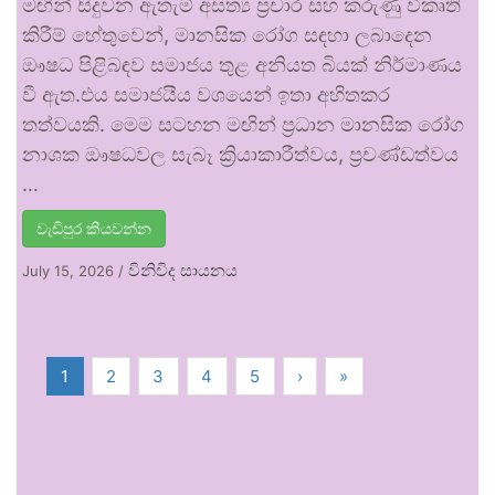
මඟින් සිදුවන ඇතැම් අසත්‍ය ප්‍රචාර සහ කරුණු විකෘති
කිරීම් හේතුවෙන්, මානසික රෝග සඳහා ලබාදෙන
ඖෂධ පිළිබඳව සමාජය තුළ අනියත බියක් නිර්මාණය
වී ඇත.එය සමාජයීය වශයෙන් ඉතා අහිතකර
තත්වයකි. මෙම සටහන මඟින් ප්‍රධාන මානසික රෝග
නාශක ඖෂධවල සැබෑ ක්‍රියාකාරීත්වය, ප්‍රචණ්ඩත්වය
…
වැඩිපුර කියවන්න
විනිවිද සායනය
July 15, 2026
/
1
2
3
4
5
›
»