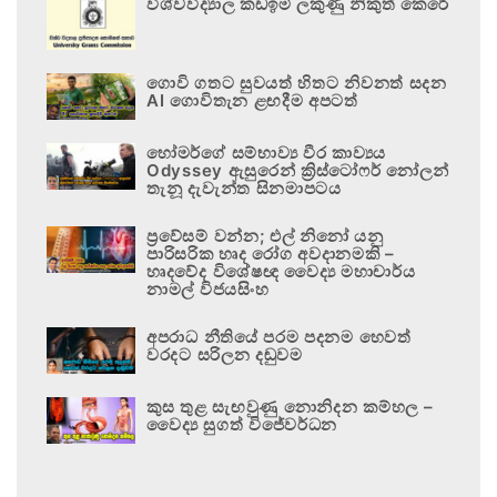
විශ්වවිද්‍යාල කඩඉම් ලකුණු නිකුත් කෙරේ
ගොවි ගතට සුවයත් හිතට නිවනත් සදන
AI ගොවිතැන ළඟදීම අපටත්
හෝමර්ගේ සම්භාව්‍ය වීර කාව්‍යය
Odyssey ඇසුරෙන් ක්‍රිස්ටෝෆර් නෝලන්
තැනූ දැවැන්ත සිනමාපටය
ප්‍රවේසම් වන්න; එල් නිනෝ යනු
පාරිසරික හෘද රෝග අවදානමකි –
හෘදවේද විශේෂඥ වෛද්‍ය මහාචාර්ය
නාමල් විජයසිංහ
අපරාධ නීතියේ පරම පදනම හෙවත්
වරදට සරිලන දඬුවම
කුස තුළ සැඟවුණු නොනිදන කම්හල –
වෛද්‍ය සුගත් විජේවර්ධන