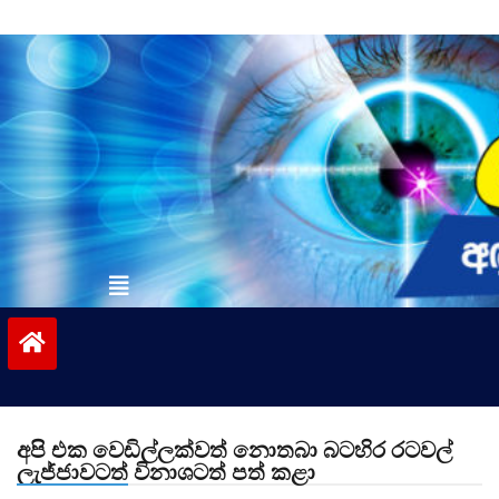
Skip
to
content
vinivida.lk
අපි එක වෙඩිල්ලක්වත් නොතබා බටහිර රටවල්
ලැජ්ජාවටත් විනාශටත් පත් කළා