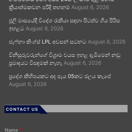
ක්‍රියාත්මකවන පරිදි තහනම්
August 6, 2026
ජූලි මාසයේදී විදේශ රැකියා සඳහා පිටත්ව ගිය පිරිස
ඉහළට
August 6, 2026
ජැෆ්නා කිංග්ස් LPL අවසන් සටනට
August 6, 2026
විනිසුරුවරුන්ගේ විශ්‍රාම වයස ඉහළ දැමීමෙන් නඩු
ප්‍රමාදයට විසඳුමක් නැහැ
August 6, 2026
ප්‍රදේශ කිහිපයකට අද පැය 05කට ජලය කැපේ
August 6, 2026
CONTACT US
Name
*