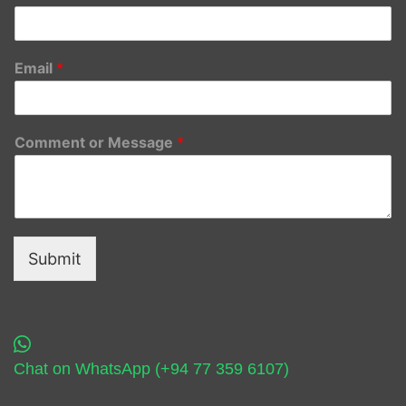
Email
*
Comment or Message
*
Submit
Chat on WhatsApp (+94 77 359 6107)