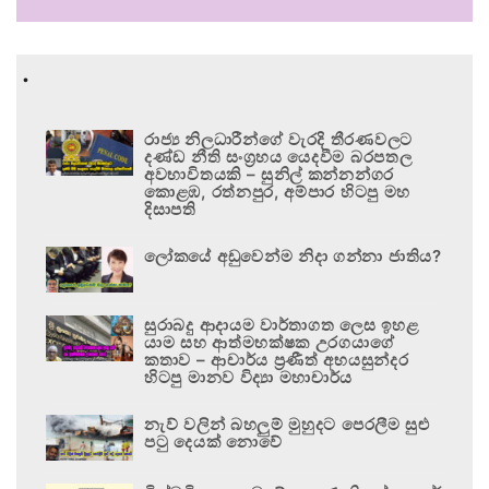
.
රාජ්‍ය නිලධාරීන්ගේ වැරදි තීරණවලට
දණ්ඩ නීති සංග්‍රහය යෙදවීම බරපතල
අවභාවිතයකි – සුනිල් කන්නන්ගර
කොළඹ, රත්නපුර, අම්පාර හිටපු මහ
දිසාපති
ලෝකයේ අඩුවෙන්ම නිදා ගන්නා ජාතිය?
සුරාබදු ආදායම වාර්තාගත ලෙස ඉහළ
යාම සහ ආත්මභක්ෂක උරගයාගේ
කතාව – ආචාර්ය ප්‍රණීත් අභයසුන්දර
හිටපු මානව විද්‍යා මහාචාර්ය
නැව් වලින් බහලුම් මුහුදට පෙරලීම සුළු
පටු දෙයක් නොවේ