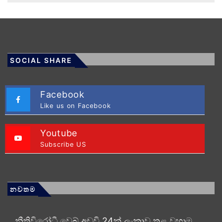
SOCIAL SHARE
Facebook
Like us on Facebook
Youtube
Subscribe US
නවතම
නීතිවිරෝධී වෙබ් අඩවි 24ක් ලංකාව තුළ වහාම