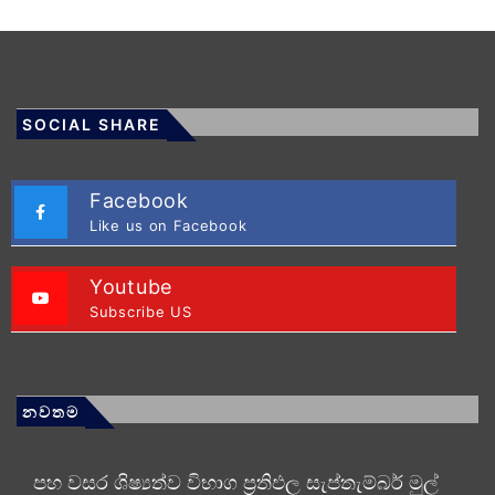
SOCIAL SHARE
Facebook
Like us on Facebook
Youtube
Subscribe US
නවතම
පහ වසර ශිෂ්‍යත්ව විභාග ප්‍රතිඵල සැප්තැම්බර් මුල්