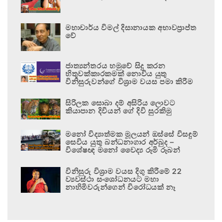
මහාචාර්ය විමල් දිසානායක අභාවප්‍රාප්ත
වේ
ජාත්‍යන්තරය හමුවේ සිදු කරන
හිතුවක්කාරකමක් නොවිය යුතු
විනිසුරුවන්ගේ විශ්‍රාම වයස පමා කිරීම
සිරිලක සොබා දම් අසිරිය ලොවට
කියාපාන දිවියන් ගේ දිවි සුරකිමු
මනෝ විද්‍යාත්මක මූලයන් ඔස්සේ විසඳුම්
සෙවිය යුතු බන්ධනාගාර අර්බුද –
විශේෂඥ මනෝ වෛද්‍ය රූමි රූබන්
විනිසුරු විශ්‍රාම වයස දිගු කිරීමේ 22
ව්‍යවස්ථා සංශෝධනයට මහා
නාහිමිවරුන්ගෙන් විරෝධයක් නෑ