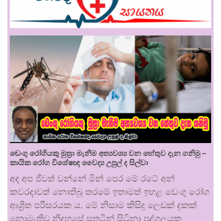
ඩෙංගු රෝගියකු ⁣මුත්‍රා මැනීම අත්‍යවශ්‍ය වන හේතුව දැන ගනිමු –
කායික රෝග විශේෂඥ වෛද්‍ය උපුල් ද සිල්වා
අද අප ජීවත් වන්නේ මින් පෙර මේ රටේ අන්
කවරදාවත් නොතිබූ තරමේ ඉතාමත් ඉහළ ඩෙංගු රෝග
ආශ්‍රිත පරිසරයක ය. මේ නිසාම කිසිදු ලෙඩක් දුකක්
නොමැතිව නිදහසේ සතුටින් සිටිනා පුද්ගලයකු