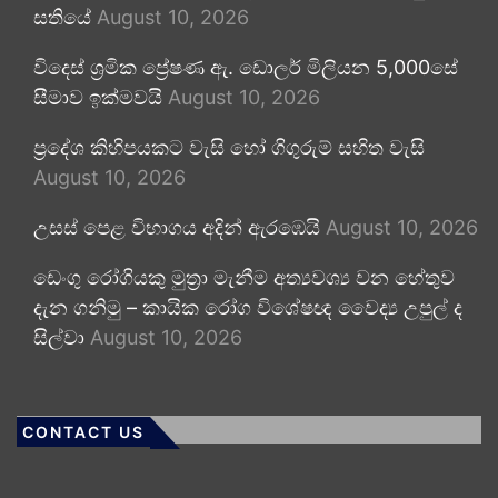
සතියේ
August 10, 2026
විදෙස් ශ්‍රමික ප්‍රේෂණ ඇ. ඩොලර් මිලියන 5,000සේ
සීමාව ඉක්මවයි
August 10, 2026
ප්‍රදේශ කිහිපයකට වැසි හෝ ගිගුරුම් සහිත වැසි
August 10, 2026
උසස් පෙළ විභාගය අදින් ඇරඹෙයි
August 10, 2026
ඩෙංගු රෝගියකු ⁣මුත්‍රා මැනීම අත්‍යවශ්‍ය වන හේතුව
දැන ගනිමු – කායික රෝග විශේෂඥ වෛද්‍ය උපුල් ද
සිල්වා
August 10, 2026
CONTACT US