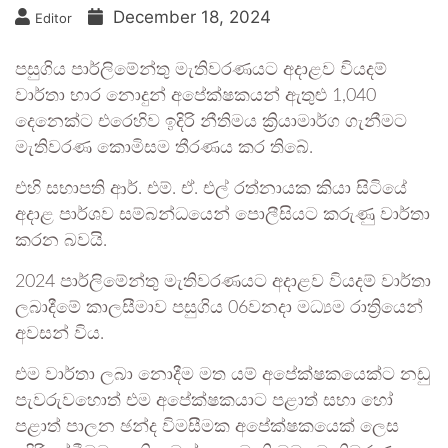
December 18, 2024
Editor
පසුගිය පාර්ලිමේන්තු මැතිවරණයට අදාළව වියදම්
වාර්තා භාර නොදුන් අපේක්ෂකයන් ඇතුළු 1,040
දෙනෙක්ට එරෙහිව ඉදිරි නීතිමය ක්‍රියාමාර්ග ගැනීමට
මැතිවරණ කොමිසම තීරණය කර තිබේ.
එහි සභාපති ආර්. එම්. ඒ. එල් රත්නායක කියා සිටියේ
අදාළ පාර්ශව සම්බන්ධයෙන් පොලීසියට කරුණු වාර්තා
කරන බවයි.
2024 පාර්ලිමේන්තු මැතිවරණයට අදාළව වියදම් වාර්තා
ලබාදීමේ කාලසීමාව පසුගිය 06වනදා මධ්‍යම රාත්‍රියෙන්
අවසන් විය.
එම වාර්තා ලබා නොදීම මත යම් අපේක්ෂකයෙක්ට නඩු
පැවරුවහොත් එම අපේක්ෂකයාට පළාත් සභා හෝ
පළාත් පාලන ඡන්ද විමසීමක අපේක්ෂකයෙක් ලෙස