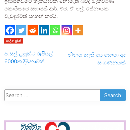
ඉදිරිපත්වීමට හැකියාවක් නොමැති බවද මැතිවරණ
කොමිසමේ සභාපති ආර්. එම්. ඒ. එල්. රත්නායක
වැඩිදුරටත් සඳහන් කරයි.
කාලීන පුවත්
පාසල් ළමුන්ට රුපියල්
නිවාස නැති අය සොයා අද
6000ක දීමනාවක්
සංගණනයක්