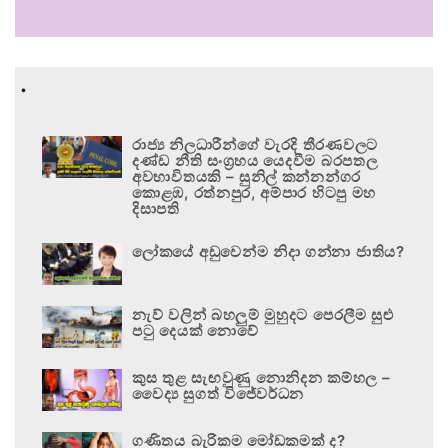
.
රාජ්‍ය නිලධාරීන්ගේ වැරදි තීරණවලට
දණ්ඩ නීති සංග්‍රහය යෙදවීම බරපතල
අවභාවිතයකි – සුනිල් කන්නන්ගර
කොළඹ, රත්නපුර, අම්පාර හිටපු මහ
දිසාපති
ලෝකයේ අඩුවෙන්ම නිදා ගන්නා ජාතිය?
නැව් වලින් බහලුම් මුහුදට පෙරලීම සුළු
පටු දෙයක් නොවේ
කුස තුළ සැඟවුණු නොනිදන කම්හල –
වෛද්‍ය සුගත් විජේවර්ධන
ගණිතය බැරිකම මෝඩකමක් ද?