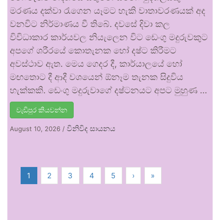
මරණය දක්වා රැගෙන යෑමට හැකි වාතාවරණයක් අද
වනවිට නිර්මාණය වී තිබේ. දවසේ දිවා කල
විවිධාකාර කාර්යවල නියැලෙන විට ඩෙංගු මදුරුවකුට
අපගේ ශරීරයේ කොතැනක හෝ දෂ්ට කිරීමට
අවස්ථාව ඇත. මෙය ගෙදර දී, කාර්යාලයේ හෝ
මඟතොට දී ආදී වශයෙන් ඕනෑම තැනක සිදුවිය
හැක්කකි. ඩෙංගු මදුරුවාගේ දෂ්ටනයට අපට මුහුණ …
වැඩිපුර කියවන්න
විනිවිද සායනය
August 10, 2026
/
1
2
3
4
5
›
»