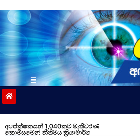
Skip
to
content
vinivida.lk
අපේක්ෂකයන් 1,040කට මැතිවරණ
කොමිසමෙන් නීතිමය ක්‍රියාමාර්ග