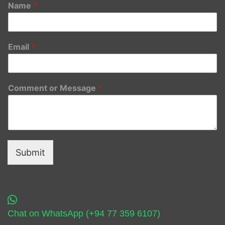
Name
*
Email
*
Comment or Message
*
Submit
Chat on WhatsApp (+94 77 359 6107)