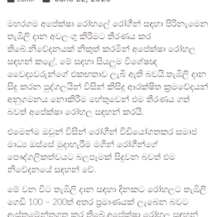
මහරගම අපේක්ෂා රෝහලේ රෝගීන් සඳහා පිරිනැමෙන
තැඹිලි දාන අවලංගු කිරීමට තීරණය කර
තිබේ.නිවේදනයක් නිකුත් කරමින් අපේක්ෂා රෝහල
සඳහන් කළේ, මේ සඳහා සියලුම විශේෂඥ
වෛද්‍යවරුන්ගේ එකඟතාව ලැබී ඇති බවයි.තැඹිලි දාන
සිදු කරන පුද්ගලයින් විසින් කිසිදු ආරක්ෂිත ක්‍රමවේදයන්
අනුගමනය නොකිරීම හේතුවෙන් එම තීරණය ගත්
බවත් අපේක්ෂා රෝහල සඳහන් කරයි.
එමෙන්ම ඔවුන් විසින් රෝගීන් වීඩියෝගතකර සමාජ
මාධ්‍ය ඔස්සේ මුදාහැරීම මගින් රෝගීන්ගේ
පෞද්ගලිකත්වයට බලපෑමක් සිදුවන බවත් එම
නිවේදනයේ සඳහන් වේ.
මේ වන විට තැඹිලි දාන සඳහා දිනකට රෝහලට තැඹිලි
ගෙඩි 100 – 200ත් අතර ප්‍රමාණයක් ලැබෙන බවට
ඇස්තමේන්තුගත කර තිබේ.අපේක්ෂා රෝහල සඳහන්