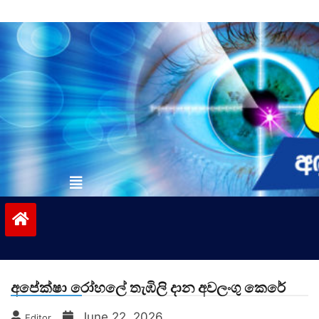
Skip
to
content
vinivida.lk
අපේක්ෂා රෝහලේ තැඹිලි දාන අවලංගු කෙරේ
June 22, 2026
Editor