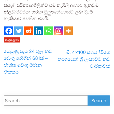
කළේ, පරිත්‍යාගශීලීන්ට එම තැඹිලි ආහාර ඇනවුම්
නිලධාරීවරයා හරහා මුලුතැන්ගෙයට ලබා දීමේ
හැකියාව පවතින බවයි.
කාලීන පුවත්
ගෙවුණු පැය 24 තුළ නව
මී. 4×100 සහය දිවීමේ
ඩෙංගු රෝගීන් 681ක් –
තරගයෙන් ශ්‍රී ලංකාවට නව
ජාතික ඩෙංගු මර්දන
වාර්තාවක්
ඒකකය