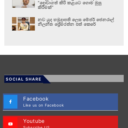
“දොවාගත් කිරි කළයට ගොම මුසු
කිරීමක්”
නව යුද හමුදාපති ලෙස මේජර් ජෙනරාල්
නිලන්ත ප්‍රේමරත්න පත් කෙරේ
SOCIAL SHARE
Facebook
Like us on Facebook
Youtube
Subscribe US