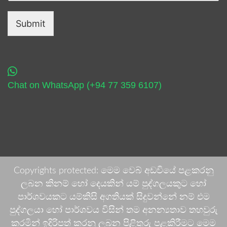
Submit
Chat on WhatsApp (+94 77 359 6107)
Copyrights protected: මෙම වෙබ් අඩවියේ පළකරනු
ලබන කිනම් හෝ දෙයකින් යම් පුද්ගලයකුට හෝ
පාර්ශවයකට යම්කිසි අගතියක් සිදුවන්නේ නම් එම
පුද්ගලයා හෝ පාර්ශවය විසින් තම අනන්‍යතාව තහවුරු
කරමින් ඉදිරිපත් කරනු ලබන පිළිතුරු පළකිරීමට මෙම