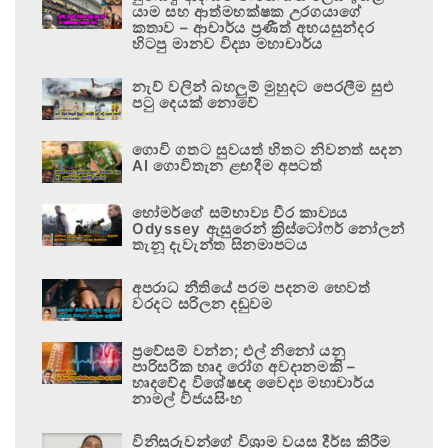
යාම සහ ආත්මභක්ෂක උරගයාගේ
කතාව – ආචාර්ය ප්‍රණීත් අභයසුන්දර
හිටපු මානව විද්‍යා මහාචාර්ය
නැව් වලින් බහලුම් මුහුදට පෙරලීම සුළු
පටු දෙයක් නොවේ
ගොවි ගතට සුවයත් හිතට නිවනත් සදන
AI ගොවිතැන ළඟදීම අපටත්
හෝමර්ගේ සම්භාව්‍ය වීර කාව්‍යය
Odyssey ඇසුරෙන් ක්‍රිස්ටෝෆර් නෝලන්
තැනූ දැවැන්ත සිනමාපටය
අපරාධ නීතියේ පරම පදනම හෙවත්
වරදට සරිලන දඬුවම
ප්‍රවේසම් වන්න; එල් නිනෝ යනු
පාරිසරික හෘද රෝග අවදානමකි –
හෘදවේද විශේෂඥ වෛද්‍ය මහාචාර්ය
නාමල් විජයසිංහ
විනිසුරුවන්ගේ විශ්‍රාම වයස දීර්ඝ කිරීම