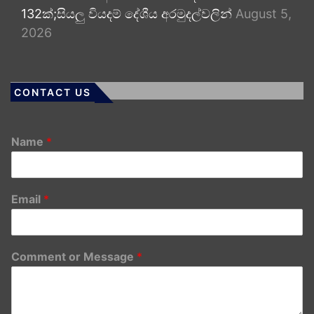
132ක්;සියලු වියදම් දේශීය අරමුදල්වලින්
August 5,
2026
CONTACT US
Name
*
Email
*
Comment or Message
*