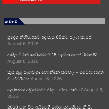
නවතම
ප්‍රදේශ කිහිපයකට අද පැය 05කට ජලය කැපේ
August 6, 2026
අකිල විරාජ් කාරියවසම් 18 වැනිදා තෙක් රිමාන්ඩ්
August 6, 2026
කුස තුළ සැඟවුණු නොනිදන කම්හල – වෛද්‍ය සුගත්
විජේවර්ධන
August 6, 2026
ලෝකයේ අඩුවෙන්ම නිදා ගන්නා ජාතිය?
August 6,
2026
2030 වන විට අධිවේගී මාර්ග පද්ධතියට කි.මී.