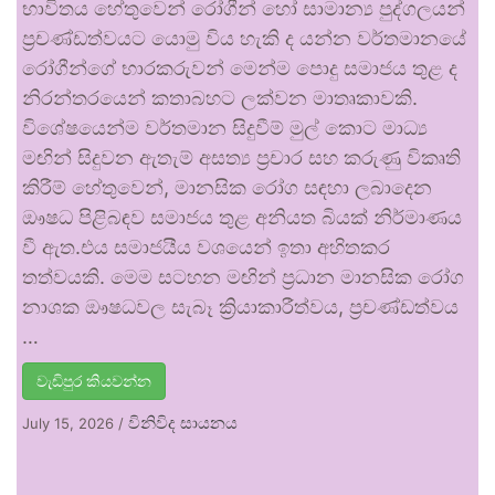
භාවිතය හේතුවෙන් රෝගීන් හෝ සාමාන්‍ය පුද්ගලයන්
ප්‍රචණ්ඩත්වයට යොමු විය හැකි ද යන්න වර්තමානයේ
රෝගීන්ගේ භාරකරුවන් මෙන්ම පොදු සමාජය තුළ ද
නිරන්තරයෙන් කතාබහට ලක්වන මාතෘකාවකි.
විශේෂයෙන්ම වර්තමාන සිදුවීම් මුල් කොට මාධ්‍ය
මඟින් සිදුවන ඇතැම් අසත්‍ය ප්‍රචාර සහ කරුණු විකෘති
කිරීම් හේතුවෙන්, මානසික රෝග සඳහා ලබාදෙන
ඖෂධ පිළිබඳව සමාජය තුළ අනියත බියක් නිර්මාණය
වී ඇත.එය සමාජයීය වශයෙන් ඉතා අහිතකර
තත්වයකි. මෙම සටහන මඟින් ප්‍රධාන මානසික රෝග
නාශක ඖෂධවල සැබෑ ක්‍රියාකාරීත්වය, ප්‍රචණ්ඩත්වය
…
වැඩිපුර කියවන්න
විනිවිද සායනය
July 15, 2026
/