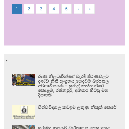
1
2
3
4
5
›
»
.
රාජ්‍ය නිලධාරීන්ගේ වැරදි තීරණවලට
දණ්ඩ නීති සංග්‍රහය යෙදවීම බරපතල
අවභාවිතයකි – සුනිල් කන්නන්ගර
කොළඹ, රත්නපුර, අම්පාර හිටපු මහ
දිසාපති
විශ්වවිද්‍යාල කඩඉම් ලකුණු නිකුත් කෙරේ
සුරාබදු ආදායම වාර්තාගත ලෙස ඉහළ