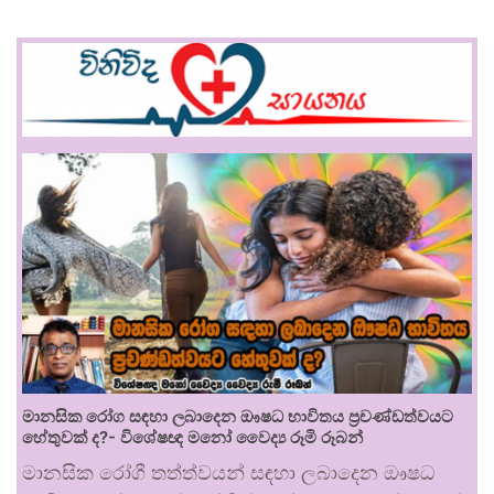
මානසික රෝග සඳහා ලබාදෙන ඖෂධ භාවිතය ප්‍රචණ්ඩත්වයට
හේතුවක් ද?- විශේෂඥ මනෝ වෛද්‍ය රූමි රූබන්
මානසික රෝගී තත්ත්වයන් සඳහා ලබාදෙන ඖෂධ