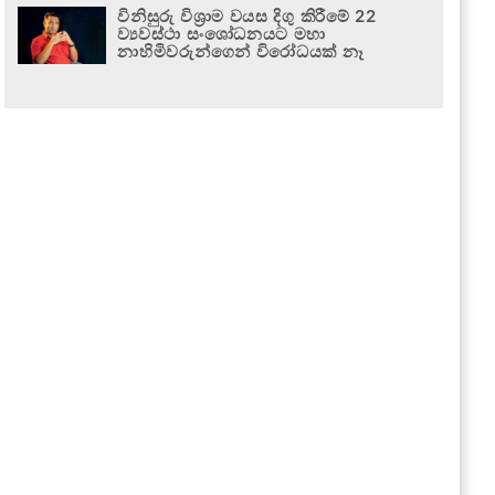
විනිසුරු විශ්‍රාම වයස දිගු කිරීමේ 22
ව්‍යවස්ථා සංශෝධනයට මහා
නාහිමිවරුන්ගෙන් විරෝධයක් නෑ