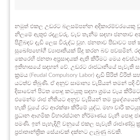
නමුත් එකල උඩරට බලසම්පන්න අදිකාරම්වරයෙකු
නිලමේ ඇතුළු රදළවරු, වැව තැනීම සඳහා ජනතාව අ
පිළිබඳව දැඩි ලෙස විරුද්ධ වූහ. ජනතාව පීඩාවට පත්
සුඛෝපභෝගී ව්‍යාපෘතියක් සිදු කරන බව පවසමින්, ර
කෙරෙහි ජනතා අප්‍රසාදයක් ඇති කිරීමට මෙය අවස්ථ
ඉතිහාසයේ සඳහන් වේ. උඩරට රාජධානියේ පැවැති සාම්ප
ක්‍රමය (Feudal Compulsory Labor) දැඩි සිරිත් විරිත්
යටත්ව තිබුණි. ඒ අනුව සාමාන්‍ය වැසියන් තමන් ප
දිසාවෙන් පිටත පොදු කටයුතු සඳහා ශ්‍රමය වැය කිරීමට
එමෙන්ම රාජ නීතියට අනුව වැසියන් තම ප්‍රදේශයෙන
හැකි වූයේ රට ආරක්ෂා කිරීමේ යුද්ධ, මහා වාරි කටයුත
ප්‍රධාන ආගමික විහාරස්ථාන නිර්මාණය වැනි පොදු ජා
පමණි. ඉන් පැහැදිලි වනුයේ එකල පැවැති රාජාණ්ඩු ක්
ප්‍රජාතාන්ත්‍රික සේයාවක් දක්නට ලැබුණු බවකි.