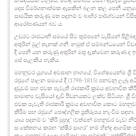
සංසිද්ධියක් වනුයේ, පොදු සමාජය විසින් ඇතැම් ප්‍ර
දෙස විමර්ශනාත්මක ඇසකින් බලන කල පෙනී යනුයේ
සාමයික කරුණු මත පදනම් ව බාහිර පාර්ශ්වයන් විසින
ආරෝපණයන් බව ය.
උඩරට රාජධානි සමයේ සිට තුම්පනේ වැසියන් පිළිබඳ
අතුරින් මුල් තැනක් ගනී. නමුත් ඒ සම්බන්ධයෙන් විච
දී පෙනී යන කරුණු අතුරින් මතු දැක්වෙන කරුණ ද 
සේ සැලකිය හැකිය.
මහනුවර යුගයේ අවසාන භාගයේ, විශේෂයෙන්ම ශ්‍රී වික
රජුගේ පාලන සමයේ දී (1798-1815) පනවනු ලැබූ අධ
දඬුවම් සහ එවක පැවැති රාජකාරී ක්‍රමය අවභාවිත කි
සාමාන්‍ය වැසියෝ දැඩි පීඩනයකට ලක්ව සිටියහ. ශ්‍රී වික
එවක පැවැති රාජකාරී ක්‍රමය අවභාවිත කොට මහන
කිරීම සහ රජුගේ පෞද්ගලික ප්‍රතිරූපය නැංවීම සඳහ
යාය පදනම් ව “කිරි මුහුද” (වත්මන් මහනුවර වැව)
සංකේතනය කරන “ක්ෂීර සාගර” නම් හින්දු ආගමික ප