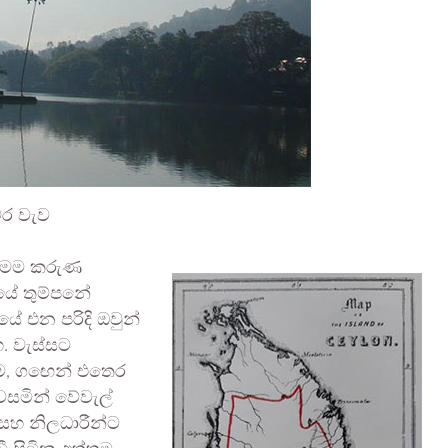
වර වැව
ි මෙම කරුණ
ියේ තුම්පනේ
ියේ එන පරිදි ඔවුන්
හ. වැස්සට
ීම, ගඟෙන් එතෙර
පවසමින් වේවැල්
 සහ නිලධාරීන්ට