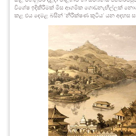
කළ මහනුවර දළදා මාළිගාව හා සම්බන්ධ පත්තිරිප්පුව
විශේෂ ඉදිකිරීමක් මිස ආගමික ගොඩනැඟිල්ලක් නො
කළ එය දෙමළ බසින් ‘නිරීක්ෂණ කුටිය’ යන අදහස සහ