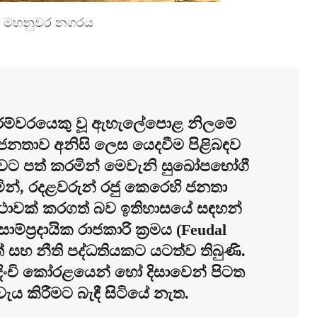
හ මහනුවර නගරය
රම්වරයෙකු වූ ඇහැලේපොළ නිලමේ
 ජනතාව අනිසි ලෙස යෙදවීම පිළිබඳව
ඩාවට පත් කරමින් මෙවැනි සුඛෝපභෝගී
මින්, රදළවරුන් රජු කෙරෙහි ජනතා
ස්ථාවක් කරගත් බව ඉතිහාසයේ සඳහන්
්ප්‍රදායික රාජකාරි ක්‍රමය (Feudal
රිත් සහ නීති පද්ධතියකට යටත්ව තිබුණි.
පදිංචි කෝරළයෙන් හෝ දිසාවෙන් පිටත
වැය කිරීමට බැඳී සිටියේ නැත.