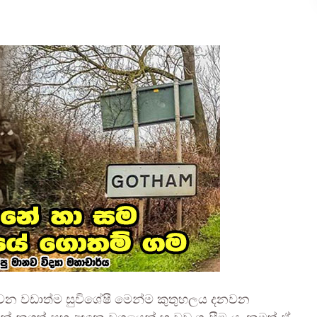
ුළ හමුවන වඩාත්ම සුවිශේෂී මෙන්ම කුතුහලය දනවන