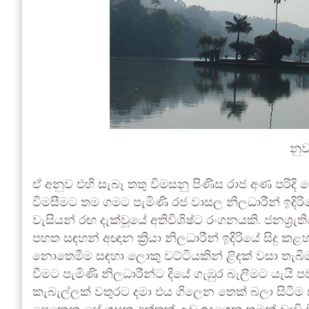
නු
ඒ අනුව එහි සැබෑ තතු විමසනු පිණිස රාජ අණ පරිද
විමසීමට තම ගමට පැමිණි රජ වාසල නිලධාරීන් ඉදිර
වැසියන් රඟ දැක්වූයේ අතිවිශිෂ්ට රංගනයකි. ජනශ්‍රැත
පහත සඳහන් අඥාන ක්‍රියා නිලධාරීන් ඉදිරියේ සිදු කළ
නොතෙමීම සඳහා ලොකු වට්ටියකින් ළිඳක් වසා තැබ
වීමට පැමිණි නිලධාරීන්ට දියේ ගැඹුර බැලීමට යැයි 
කැබැල්ලක් වතුරට දමා එය ගිලෙන තෙක් බලා සිටීම