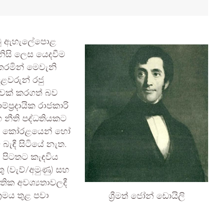
 වූ ඇහැලේපොළ
නිසි ලෙස යෙදවීම
 කරමින් මෙවැනි
දළවරුන් රජු
ාවක් කරගත් බව
්‍රදායික රාජකාරි
 සහ නීති පද්ධතියකට
දිංචි කෝරළයෙන් හෝ
 බැඳී සිටියේ නැත.
් පිටතට කැඳවිය
ු (වැව්/අමුණු) සහ
තික අවශ්‍යතාවලදී
ශ්‍රීමත් ජෝන් ඩොයිලි
‍රමය තුළ පවා