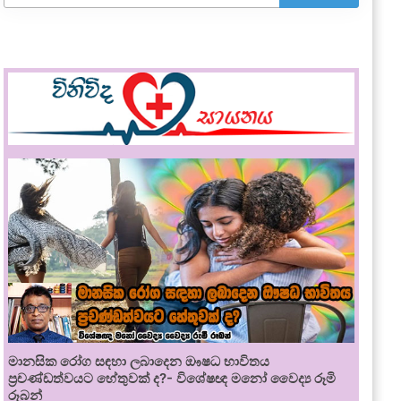
මානසික රෝග සඳහා ලබාදෙන ඖෂධ භාවිතය
ප්‍රචණ්ඩත්වයට හේතුවක් ද?- විශේෂඥ මනෝ වෛද්‍ය රූමි
රූබන්