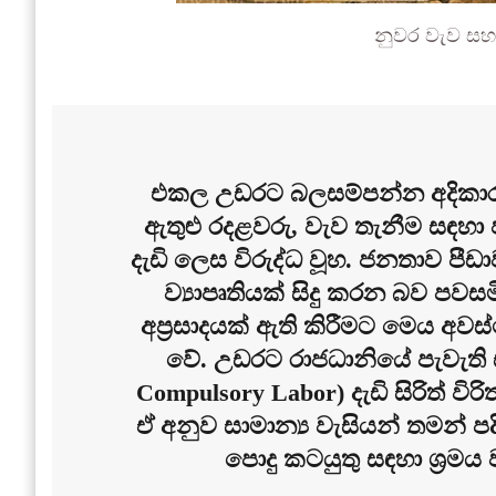
නුවර වැව ස
එකල උඩරට බලසම්පන්න අදිකා
ඇතුළු රදළවරු, වැව තැනීම සඳහා
දැඩි ලෙස විරුද්ධ වූහ. ජනතාව පී
ව්‍යාපෘතියක් සිදු කරන බව පවස
අප්‍රසාදයක් ඇති කිරීමට මෙය අව
වේ. උඩරට රාජධානියේ පැවැති සාම
Compulsory Labor) දැඩි සිරිත් වි
ඒ අනුව සාමාන්‍ය වැසියන් තමන් 
පොදු කටයුතු සඳහා ශ්‍රමය 