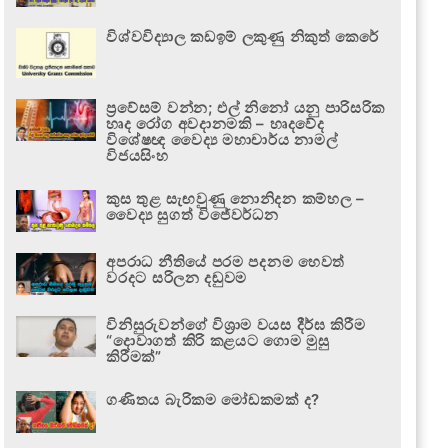
විශ්වවිද්‍යාල කඩඉම් ලකුණු නිකුත් කෙරේ
ප්‍රවේසම් වන්න; එල් නිනෝ යනු පාරිසරික
හෘද රෝග අවදානමකි – හෘදවේද
විශේෂඥ වෛද්‍ය මහාචාර්ය නාමල්
විජයසිංහ
කුස තුළ සැඟවුණු නොනිදන කම්හල –
වෛද්‍ය සුගත් විජේවර්ධන
අපරාධ නීතියේ පරම පදනම හෙවත්
වරදට සරිලන දඬුවම
විනිසුරුවන්ගේ විශ්‍රාම වයස දීර්ඝ කිරීම
“දොවාගත් කිරි කළයට ගොම මුසු
කිරීමක්”
ගණිතය බැරිකම මෝඩකමක් ද?