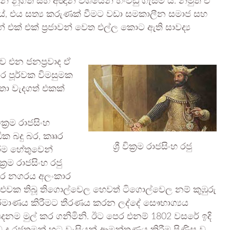
ජාවන් නූගත් සහ අඥාන වශයෙන් හංවඩු ගැසීම ය. නමුත් ඒ
, එය සත්‍ය කරුණක් වීමට වඩා සමකාලීන සමාජ සහ
් එක් එක් ප්‍රජාවන් වෙත එල්ල කොට ඇති සාවද්‍ය
ව එන ජනප්‍රවාද ඒ
ාර පූර්වක විමසුමක
ඉතා වැදගත් එකක්
්‍රම රාජසිංහ
ික බදු බර, කෲර
ශ්‍රී වික්‍රම රාජසිංහ රජු
රීම හේතුවෙන්
්‍රම රාජසිංහ රජු
ුවර නගරය අලංකාර
ා, එවක තිබූ තිගොල්වෙල හෙවත් ටිගොල්වෙල නම් කුඹුරු
 නිර්මාණය කිරීමට තීරණය කරන ලද්දේ සෞභාග්‍යය
දනම මුල් කර ගනිමිනි. ඊට පෙර එනම් 1802 වසරේ ඉදි