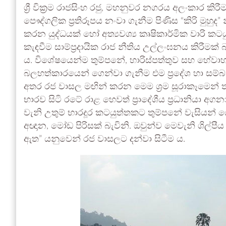
ශ්‍රී වික්‍රම රාජසිංහ රජු, මහනුවර නගරය අලංකාර කිර
පෞද්ගලික ප්‍රතිරූපය නංවා ගැනීම පිණිස “කිරි මුහු
කරන යුද්ධයක් හෝ අත්‍යවශ්‍ය කෘෂිකාර්මික වාරි කට
කැඳවීම සාම්ප්‍රදායික රාජ නීතිය උල්ලංඝනය කිරීම
ය. විශේෂයෙන්ම තුම්පනේ, හාරිස්පත්තුව සහ හේවාහැ
බලහත්කාරයෙන් ගෙන්වා ගැනීම එම ප්‍රදේශ හා සම්බ
අතර රජ වාසල මඟින් කරන මෙම ශ්‍රම සූරාකෑමෙන් ත
භාරව සිටි රටේ රාළ හෙවත් ප්‍රාදේශීය ප්‍රධානියා අගන
වැනි උතුම් භාරදූර කටයුත්තකට තුම්පනේ වැසියන් 
අඥාන, මෝඩ පිරිසක් බැවිනි. ඔවුන්ව මෙවැනි ශිල්පී
ඇත” යනුවෙන් රජ වාසලට දන්වා සිටීම ය.