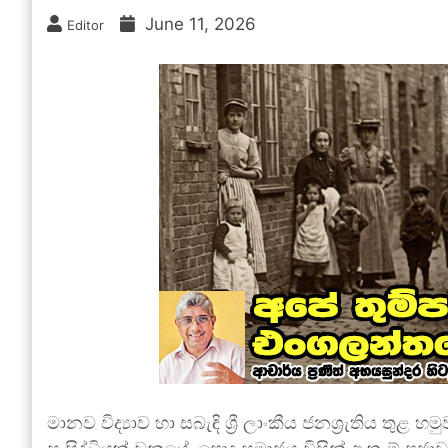
June 11, 2026
Editor
මානව විද්‍යාව හා සබැඳි ශ්‍රී ලාංකීය ජනශ්‍රැතිය ත