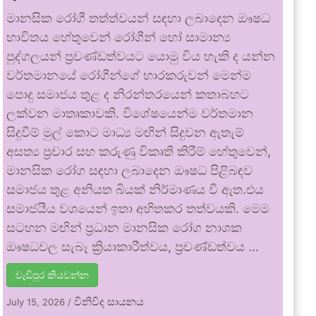
මානසික රෝගී තත්ත්වයන් සඳහා ලබාදෙන ඖෂධ
භාවිතය හේතුවෙන් රෝගීන් හෝ සාමාන්‍ය
පුද්ගලයන් ප්‍රචණ්ඩත්වයට යොමු විය හැකි ද යන්න
වර්තමානයේ රෝගීන්ගේ භාරකරුවන් මෙන්ම
පොදු සමාජය තුළ ද නිරන්තරයෙන් කතාබහට
ලක්වන මාතෘකාවකි. විශේෂයෙන්ම වර්තමාන
සිදුවීම් මුල් කොට මාධ්‍ය මඟින් සිදුවන ඇතැම්
අසත්‍ය ප්‍රචාර සහ කරුණු විකෘති කිරීම් හේතුවෙන්,
මානසික රෝග සඳහා ලබාදෙන ඖෂධ පිළිබඳව
සමාජය තුළ අනියත බියක් නිර්මාණය වී ඇත.එය
සමාජයීය වශයෙන් ඉතා අහිතකර තත්වයකි. මෙම
සටහන මඟින් ප්‍රධාන මානසික රෝග නාශක
ඖෂධවල සැබෑ ක්‍රියාකාරීත්වය, ප්‍රචණ්ඩත්වය …
වැඩිපුර කියවන්න
විනිවිද සායනය
July 15, 2026
/