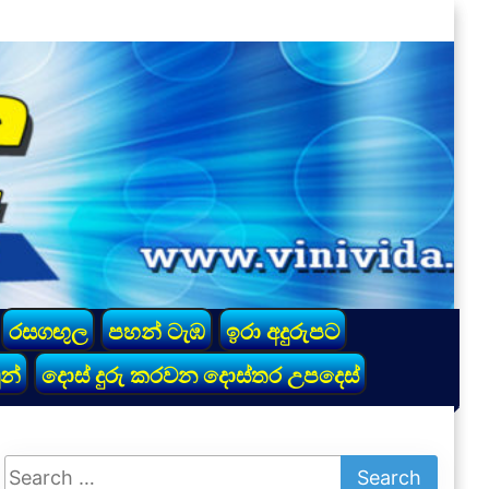
රසගඟුල
පහන් ටැඹ
ඉරා අදුරුපට
න්
දොස් දුරු කරවන දොස්තර උපදෙස්