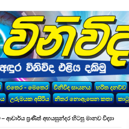
්
එතෙර - මෙතෙර
විනිවිද සායනය
හරිත දනව්ව
කය
උරුමයක අසිරිය
නිතර නොඇසෙන කතා
කාටූ
ාර්ය ප්‍රණීත් අභයසුන්දර හිටපු මානව විද්‍යා