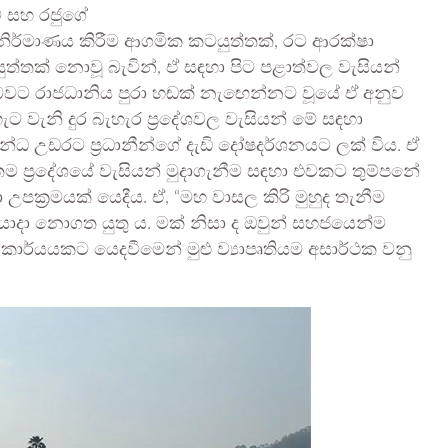
ීම සහ රජුගේ
ද” නිර්මාණය කිරීම ආගමික කටයුත්තක්, රට ආරක්ෂා
යුත්තක් නොවූ බැවින්, ඒ සඳහා පිට පළාත්වල වැසියන්
ක් බවට රාජධානිය පුරා හඬක් නැඟෙන්නට වූයේ ඒ අනුව
ට වැනි දුර බැහැර ප්‍රදේශවල වැසියන් මේ සඳහා
න්ධ උඩරට ප්‍රධානීන්ගේ දැඩි දෝෂදර්ශනයට ලක් විය. ඒ
ම ප්‍රදේශයේ වැසියන් මුදාගැනීම සඳහා එවකට තුම්පනේ
ා උපක්‍රමයක් යෙදීය. ඒ, “මහ වාසල කිරි මුහුද තැනීම
යොදා නොගත යුතු ය. මක් නිසා ද ඔවුන් සහජයෙන්ම
ය කාර්යයකට යෙදවීමෙන් මුළු ව්‍යාපෘතියම අසාර්ථක වනු