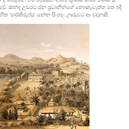
 ද රජතුමන් හට වැසියන් ආමන්ත්‍රණය කිරීම පිණිස වූ
වේ. කන්ද උඩරට ජන ප්‍රධානීන්ගේ නොකැමැත්ත මත ඉදි
ිත ‘පාර්තිරුප්පු’ යන්න සිංහල ඌරුවට ආ වදනකි.