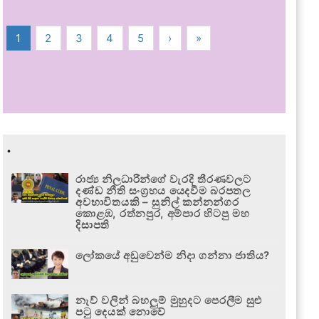
1
2
3
4
5
›
»
.
රාජ්‍ය නිලධාරීන්ගේ වැරදි තීරණවලට
දණ්ඩ නීති සංග්‍රහය යෙදවීම බරපතල
අවභාවිතයකි – සුනිල් කන්නන්ගර
කොළඹ, රත්නපුර, අම්පාර හිටපු මහ
දිසාපති
ලෝකයේ අඩුවෙන්ම නිදා ගන්නා ජාතිය?
නැව් වලින් බහලුම් මුහුදට පෙරලීම සුළු
පටු දෙයක් නොවේ