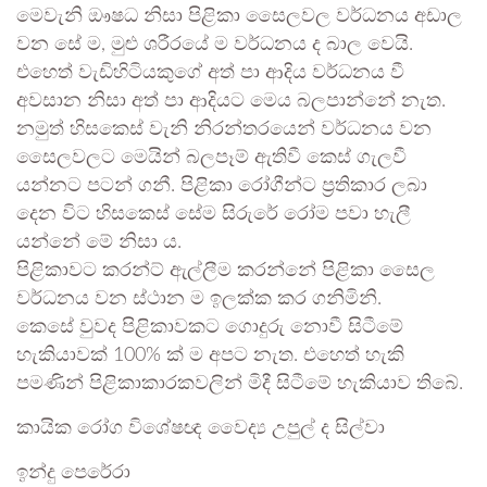
මෙවැනි ඖෂධ නිසා පිළිකා සෛලවල වර්ධනය අඩාල
වන සේ ම, මුළු ශරීරයේ ම වර්ධනය ද බාල වෙයි.
එහෙත් වැඩිහිටියකුගේ අත් පා ආදිය වර්ධනය වී
අවසාන නිසා අත් පා ආදියට මෙය බලපාන්නේ නැත.
නමුත් හිසකෙස් වැනි නිරන්තරයෙන් වර්ධනය වන
සෛලවලට මෙයින් බලපෑම් ඇතිවී කෙස් ගැලවී
යන්නට පටන් ගනී. පිළිකා රෝගීන්ට ප්‍රතිකාර ලබා
දෙන විට හිසකෙස් සේම සිරුරේ රෝම පවා හැලී
යන්නේ මේ නිසා ය.
පිළිකාවට කරන්ට් ඇල්ලීම කරන්නේ පිළිකා සෛල
වර්ධනය වන ස්ථාන ම ඉලක්ක කර ගනිමිනි.
කෙසේ වුවද පිළිකාවකට ගොදුරු නොවී සිටීමේ
හැකියාවක් 100% ක් ම අපට නැත. එහෙත් හැකි
පමණින් පිළිකාකාරකවලින් මිදී සිටීමේ හැකියාව තිබේ.
කායික රෝග විශේෂඥ වෛද්‍ය උපුල් ද සිල්වා
ඉන්දු පෙරේරා