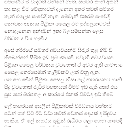
එපමණට ම වැදගත් වන්නේ නැත. සමහර තැන් අතින්
තද කළ විට වේදනාවක් දැනෙන අතර තවත් සමහර
තැන් එලෙස සංවේදී නැත. මෙවැනි එතරම් සංවේදී
නොවන තැනක පිළිකා සෛල එම පුද්ගලයාටවත්
නොදැනෙන අන්දමින් ඉතා බලසම්පන්න ලෙස
වර්ධනය විය හැකිය.
අපේ ශරීරයේ සමහර අවයවයන්ට සිරුර තුළ හිමි වී
තිබෙන්නේ සීමිත ඉඩ ප්‍රමාණයකි. එවැනි අවයවයක
පිළිකා සෛල වර්ධනය වුවහොත් ඒ අවට ඇති සාමාන්‍ය
සෛල තෙරපෙමින් තැලීමකට ලක් වනු ඇත.
යම් හෙයකින් පිළිකා සෛල නිසා ලේ නහරයකට හානි
සිදු වුවහොත් රුධිර වහනයක් වීමට ඉඩ ඇති අතර එය
සුළු හෝ බරපතල ආකාරයේ එකක් වීමටද ඉඩ තිබේ.
ලේ නහරයක් අසලින් පිළිකාවක් වර්ධනය වන්නට
පටන් ගත් විට ඊට වඩා තවත් වෙනස් දෙයක් ද සිදුවිය
හැකිය. ඒ, ලේ නහරය තුළින් රුධිරය ගලා ගෙන යාමේදී