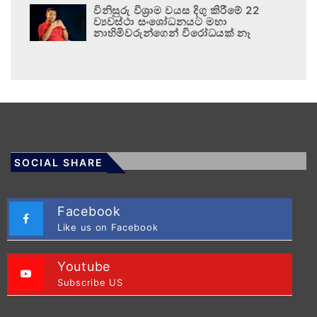
විනිසුරු විශ්‍රාම වයස දිගු කිරීමේ 22
ව්‍යවස්ථා සංශෝධනයට මහා
නාහිමිවරුන්ගෙන් විරෝධයක් නෑ
SOCIAL SHARE
Facebook
Like us on Facebook
Youtube
Subscribe US