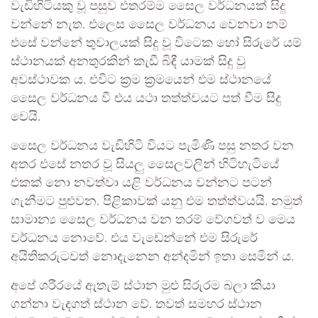
වැඩිහිටියකු වූ පසුව එතරම්ම සෛල වර්ධනයක් සිදු
වන්නේ නැත. එලෙස සෛල වර්ධනය වෙනවා නම්
එසේ වන්නේ තුවාලයක් සිදු වූ විටෙක හෝ සිරුරේ යම්
ස්ථානයක් අනතුරකින් කැඩී බිඳී යාමක් සිදු වූ
අවස්ථාවක ය. එවිට ක්‍රම ක්‍රමයෙන් එම ස්ථානයේ
සෛල වර්ධනය වී එය යථා තත්ත්වයට පත් වීම සිදු
වෙයි.
සෛල වර්ධනය වැඩිහිටි වියට පැමිණි පසු නතර වන
අතර එසේ නතර වූ සියලු සෛලවලින් හිටිහැටියේ
එකක් නො නවත්වා යළි වර්ධනය වන්නට පටන්
ගැනීමට පුළුවන. පිළිකාවක් යනු එම තත්ත්වයයි. නමුත්
සාමාන්‍ය සෛල වර්ධනය වන තරම් වේගවත් ව මෙය
වර්ධනය නොවේ. එය වැඩෙන්නේ එම සිරුරේ
අයිතිකරුටවත් නොදැනෙන අන්දමින් ඉතා සෙමින් ය.
අපේ ශරීරයේ ඇතැම් ස්ථාන මුළු සිරුරම බලා කියා
ගන්නා වැදගත් ස්ථාන වේ. තවත් සමහර ස්ථාන