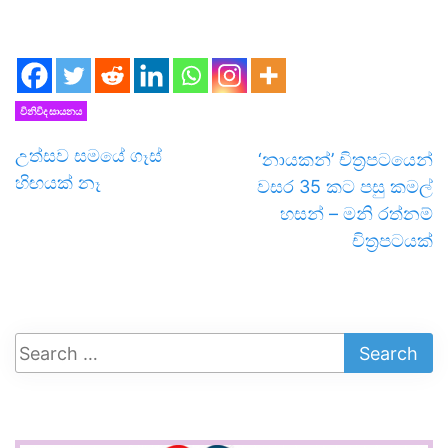
විනිවිද සායනය
උත්සව සමයේ ගෑස්
‘නායකන්’ චිත්‍රපටයෙන්
හිඟයක් නෑ
වසර 35 කට පසු කමල්
හසන් – මනි රත්නම්
චිත්‍රපටයක්