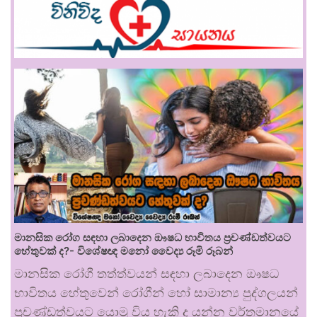
මානසික රෝග සඳහා ලබාදෙන ඖෂධ භාවිතය ප්‍රචණ්ඩත්වයට
හේතුවක් ද?- විශේෂඥ මනෝ වෛද්‍ය රූමි රූබන්
මානසික රෝගී තත්ත්වයන් සඳහා ලබාදෙන ඖෂධ
භාවිතය හේතුවෙන් රෝගීන් හෝ සාමාන්‍ය පුද්ගලයන්
ප්‍රචණ්ඩත්වයට යොමු විය හැකි ද යන්න වර්තමානයේ