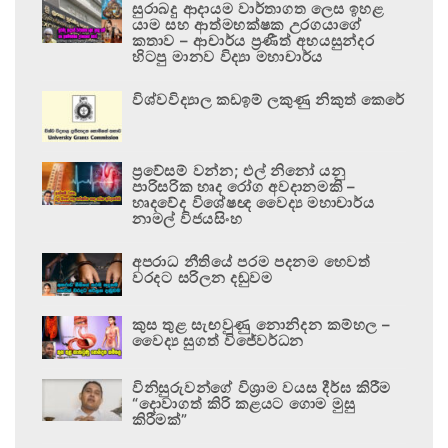
සුරාබදු ආදායම වාර්තාගත ලෙස ඉහළ
යාම සහ ආත්මභක්ෂක උරගයාගේ
කතාව – ආචාර්ය ප්‍රණීත් අභයසුන්දර
හිටපු මානව විද්‍යා මහාචාර්ය
විශ්වවිද්‍යාල කඩඉම් ලකුණු නිකුත් කෙරේ
ප්‍රවේසම් වන්න; එල් නිනෝ යනු
පාරිසරික හෘද රෝග අවදානමකි –
හෘදවේද විශේෂඥ වෛද්‍ය මහාචාර්ය
නාමල් විජයසිංහ
අපරාධ නීතියේ පරම පදනම හෙවත්
වරදට සරිලන දඬුවම
කුස තුළ සැඟවුණු නොනිදන කම්හල –
වෛද්‍ය සුගත් විජේවර්ධන
විනිසුරුවන්ගේ විශ්‍රාම වයස දීර්ඝ කිරීම
“දොවාගත් කිරි කළයට ගොම මුසු
කිරීමක්”