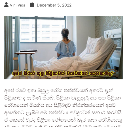
December 5, 2022
Vini Vida
අපේ රටේ ඉතා බහුල රෝග තත්ත්වයන් අතරට දැන්
පිළිකාව ද පැමිණ තිබේ. පිළිකා වැළඳුණු අය සහ පිළිකා
රෝගයෙන් මියගිය අය පිළිබඳව නිරන්තරයෙන් අපට
අසන්නට ලැබීම මේ තත්ත්වය තවදුරටත් සනාථ කරවයි.
ඒ කෙසේ වුවද පිළිකා රෝගයෙන් බැට කන රෝගියෙකු