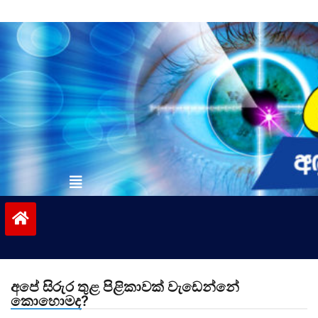
Skip
to
content
vinivida.lk
අපේ සිරුර තුළ පිළිකාවක් වැඩෙන්නේ
කොහොමද?