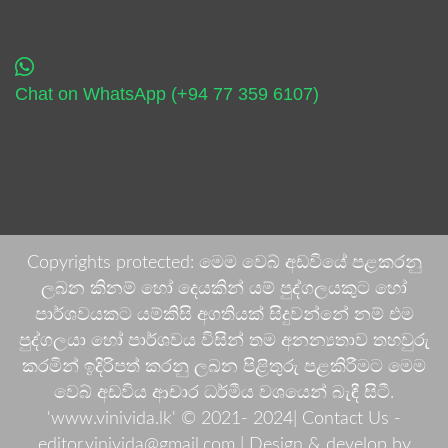
Chat on WhatsApp (+94 77 359 6107)
Copyrights protected: මෙම වෙබ් අඩවියේ පළකරනු
ලබන කිනම් හෝ දෙයකින් යම් පුද්ගලයකුට හෝ
පාර්ශවයකට යම්කිසි අගතියක් සිදුවන්නේ නම් එම
පුද්ගලයා හෝ පාර්ශවය විසින් තම අනන්‍යතාව තහවුරු
කරමින් ඉදිරිපත් කරනු ලබන පිළිතුරු පළකිරීමට මෙම
වෙබ් අඩවිය ආචාර ධර්මීය වශයෙන් බැඳී සිටී.
'www.vinivida.lk' © 2021- 2024| Contact Us -
editor.vinivida@gmail.com |
Design & develop by