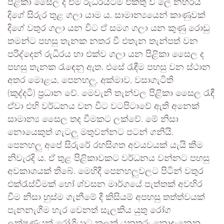
පිළිකා සෛල ද එම රුධිරයටම එකතු වී ලේ නහරය
දිගේ සිරුර තුළ ගලා යාම ය. සාමාන්‍යයෙන් කාණුවක්
දිගේ වතුර ගලා යන විට ඒ සමග ගලා යන කුණු රොඩු
තමන්ට පහසු තැනක නතර වී එතැන තැන්පත් වන
පරිද්දෙන් රුධිරය හා එක්ව ගලා යන පිළිකා සෛල ද
පහසු තැනක රැඳෙනු ඇත. එසේ රැඳීම පහසු වන ස්ථාන
අතර මොළය, පෙනහලු, අක්මාව, වසාගැටිති
(කුද්දටි) ප්‍රධාන වේ. මෙවැනි තැන්වල පිළිකා සෛල රැඳී
ඒවා එහි වර්ධනය වන විට වටපිටාවේ ඇති අනෙක්
සාමාන්‍ය සෛල තද වීමකට ලක්වේ. මේ නිසා
නොයෙකුත් ගැටලු මතුවන්නට පටන් ගනියි.
පෙනහලු අපේ සිරුරේ රහසිගත අවයවයක් යැයි කීම
නිවැරදි ය. ඒ තුළ පිළිකාවකට වර්ධනය වන්නට පහසු
අවකාශයක් තිබේ. මෙහිදී පෙනහලුවලට පිටින් වතුර
එක්රැස්වීමක් හෝ ශ්වසන මාර්ගයේ පැත්තක් අවහිර
වීම නිසා හුස්ම ගැනීමේ දී කිසියම් අපහසු තත්ත්වයක්
පැනනැගීම හැර වෙනත් සැලකිය යුතු රෝග
ලක්ෂණයක් රෝගියාට කලක් යනතුරු නොදැනෙනු