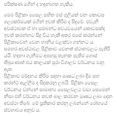
පරීක්ෂණ මගින් ද හඳුනාගත හැකිය.
මෙම පිළිකා සෛල සහිත මස් ගුලියක් වන කොටස
ශල්‍යකර්මයක් මගින් ඉවත් කිරීම ද සිදුවේ. එවැනි
අවස්ථාවක ඒ හා සම්බන්ධ අවයවයෙන් කොටසක්ද
ඉවත් කරන්නට සිදු විය හැකි අතර එසේ කරන්නේ
පිළිකාවෙන් වෙන හානිය වළක්වා ගන්නට ය.
සමහර අවස්ථාවල පිළිකාව වෙනත් ස්ථානවලට පැතිරී
යයි. හඳුනා ගැනීමට අපහසු තැනක පැතිර ගොස්
තිබුණොත් එය කාලයක් පුරා විශාලව වර්ධනය වනු
ඇත.
පිළිකාව මර්දනය කිරීම සඳහා ඖෂධ ලබා දීම සහ
කරන්ට් ඇල්ලීම ද සිදුකරනු ලබයි. පිළිකා සෛල
වර්ධනය වන්නේ සාමාන්‍ය සෛලවලට වඩා සෙමෙන්
නිසා එහි වර්ධනය තවත් බාල කරවන ඖෂධ ලබා දෙන
අවස්ථා තිබේ. මේ ප්‍රතිකාර කරනු ලබන්නේ රෝගයේ
ස්වභාවය අනුව ය.