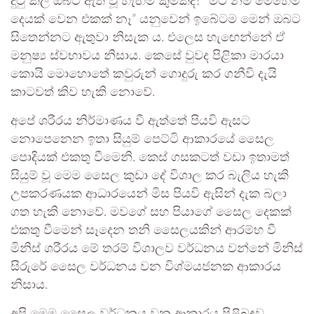
දුටු කල ඔබට ඇති වූ හැඟීම කුමක්ද? “මට නම් මෙහෙම
දෙයක් වෙන එකක් නෑ” යනුවෙන් ඉබේටම මෙන් ඔබට
සිතෙන්නට ඇතුවා නිසැක ය. එලෙස හැඟෙන්නේ ඒ
මනුෂ්‍ය ස්වභාවය නිසාය. කෙසේ වුවද පිළිකා මාරයා
කොයි මොහොතේ කවුරුන් ගොදුරු කර ගනීවි දැයි
කාටවත් කිව හැකි නොවේ.
අපේ ශරීරය නිර්මාණය වී ඇත්තේ පියවි ඇසට
නොපෙනෙන ඉතා සියුම් පෙට්ටි ආකාරයේ සෛල
පොදියක් එකතු වීමෙනි. කෙස් ගසකටත් වඩා ඉතාමත්
සියුම් වූ මෙම සෛල කුඩා දේ විශාල කර බැලිය හැකි
උපකරණයක ආධාරයෙන් මිස පියවි ඇසින් දැක බලා
ගත හැකි නොවේ. මවගේ සහ පියාගේ සෛල දෙකක්
එකතු වීමෙන් සෑදෙන තනි සෛලයකින් ආරම්භ වී
මිනිස් ශරීරය මේ තරම් විශාලව වර්ධනය වන්නේ මිනිස්
සිරුරේ සෛල වර්ධනය වන විශ්මයජනක ආකාරය
නිසාය.