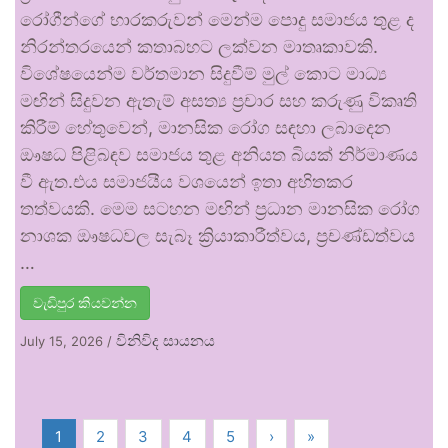
රෝගීන්ගේ භාරකරුවන් මෙන්ම පොදු සමාජය තුළ ද
නිරන්තරයෙන් කතාබහට ලක්වන මාතෘකාවකි.
විශේෂයෙන්ම වර්තමාන සිදුවීම් මුල් කොට මාධ්‍ය
මඟින් සිදුවන ඇතැම් අසත්‍ය ප්‍රචාර සහ කරුණු විකෘති
කිරීම් හේතුවෙන්, මානසික රෝග සඳහා ලබාදෙන
ඖෂධ පිළිබඳව සමාජය තුළ අනියත බියක් නිර්මාණය
වී ඇත.එය සමාජයීය වශයෙන් ඉතා අහිතකර
තත්වයකි. මෙම සටහන මඟින් ප්‍රධාන මානසික රෝග
නාශක ඖෂධවල සැබෑ ක්‍රියාකාරීත්වය, ප්‍රචණ්ඩත්වය
…
වැඩිපුර කියවන්න
විනිවිද සායනය
July 15, 2026
/
1
2
3
4
5
›
»