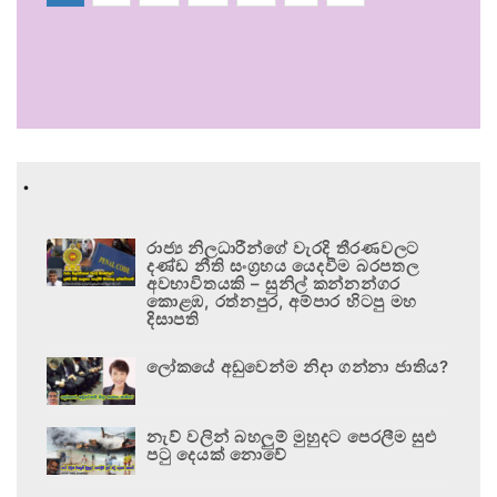
.
රාජ්‍ය නිලධාරීන්ගේ වැරදි තීරණවලට
දණ්ඩ නීති සංග්‍රහය යෙදවීම බරපතල
අවභාවිතයකි – සුනිල් කන්නන්ගර
කොළඹ, රත්නපුර, අම්පාර හිටපු මහ
දිසාපති
ලෝකයේ අඩුවෙන්ම නිදා ගන්නා ජාතිය?
නැව් වලින් බහලුම් මුහුදට පෙරලීම සුළු
පටු දෙයක් නොවේ