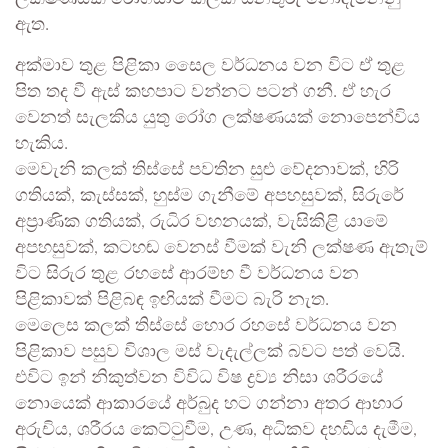
ඇත.
අක්මාව තුළ පිළිකා සෛල වර්ධනය වන විට ඒ තුළ
පිත තද වී ඇස් කහපාට වන්නට පටන් ගනී. ඒ හැර
වෙනත් සැලකිය යුතු රෝග ලක්ෂණයක් නොපෙන්විය
හැකිය.
මෙවැනි කලක් තිස්සේ පවතින සුළු වේදනාවක්, හිරි
ගතියක්, කැස්සක්, හුස්ම ගැනීමේ අපහසුවක්, සිරුරේ
අප්‍රාණික ගතියක්, රුධිර වහනයක්, වැසිකිළි යාමේ
අපහසුවක්, කටහඬ වෙනස් වීමක් වැනි ලක්ෂණ ඇතැම්
විට සිරුර තුළ රහසේ ආරම්භ වී වර්ධනය වන
පිළිකාවක් පිළිබඳ ඉඟියක් වීමට බැරි නැත.
මෙලෙස කලක් තිස්සේ හොර රහසේ වර්ධනය වන
පිළිකාව පසුව විශාල මස් වැදැල්ලක් බවට පත් වෙයි.
එවිට ඉන් නිකුත්වන විවිධ විෂ ද්‍රව්‍ය නිසා ශරීරයේ
නොයෙක් ආකාරයේ අර්බුද හට ගන්නා අතර ආහාර
අරුචිය, ශරීරය කෙට්ටුවීම, උණ, අධිකව දහඩිය දැමීම,