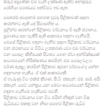
සිරුර අප්‍රාණික වීම වැනි ලක්ෂණ ඇතිවී අනතුරුව
රෝගියා මරණයට පත්වීමට ඉඩ ඇත.
මෙතරම් අවදානම් සහගත වුවද පිළිකාවක් සඳහා
කරන්නට ඇති දේ සීමාසහිත ය.
මුලින්ම කරන්නේ පිළිකාව වර්ධනය වී ඇති ස්ථානය,
ප්‍රමාණය සහ පැතිරී ඇති ආකාරය හඳුනා ගැනීමයි.
මෙසේ පිළිකාව හඳුනා ගැනීම සඳහා පිළිකාව වර්ධනය
වන ස්ථානයට ම විවිධ උපකරණ යවා එම වර්ධනය
වන සෛල කිහිපයක් පිටතට ගෙන ඒවා අන්වීක්ෂයක්
ආධාරයෙන් නිරීක්ෂණය කරමින්, එම සෛලවලට
වර්ණ ඇතුලු කරමින් පිළිකාව කුමන වර්ගයේ ද යන්න
හඳුනාගත හැකිය. ඒ එක් ආකාරයකි.
ඒ හැරුණු විට එක්ස් කිරණ, සී.ටී. ස්කෑන්, එම්. ආර්. අයි.
ස්කෑන්, පෙට් යන්ත්‍රය යන මේවා ආධාරයෙන් පිළිකාව
හඳුනා ගැනීමේ හැකියාව පවතී.
පිළිකාව වර්ධනය වන විට එයින් නිකුත් වන විෂ
රුධිරයට එකතු වන නිසා සමහර පිළිකා රුධිර