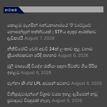
නවතම
කොළඹ මැගසින් බන්ධනාගාරයේ ‘ඊ’ වාට්ටුවේ
නොසන්සුන් තත්ත්වයක් ; STFය ඇතුළු ආරක්ෂාව
දැඩිකරයි
August 7, 2026
නීතිවිරෝධී වෙබ් අඩවි 24ක් ලංකාව තුළ වහාම
ක්‍රියාත්මකවන පරිදි තහනම්
August 6, 2026
ජූලි මාසයේදී විදේශ රැකියා සඳහා පිටත්ව ගිය පිරිස
ඉහළට
August 6, 2026
ජැෆ්නා කිංග්ස් LPL අවසන් සටනට
August 6, 2026
විනිසුරුවරුන්ගේ විශ්‍රාම වයස ඉහළ දැමීමෙන් නඩු
ප්‍රමාදයට විසඳුමක් නැහැ
August 6, 2026