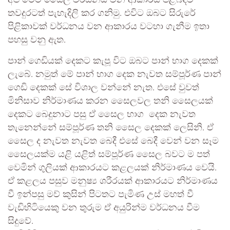
අපි මෙම සෛල වර්ධනය වන ආකාරය පිළිබඳව
තවදුරටත් පැහැදිලි කර ගනිමු. එවිට ඔබට සිරුරේ
පිළිකාවක් වර්ධනය වන ආකාරය වටහා ගැනීම ඉතා
පහසු වනු ඇත.
පාන් ගෙඩියක් දෙකට කැපූ විට ඔබට පාන් භාග දෙකක්
ලැබේ. නමුත් මේ පාන් භාග දෙක නැවත සම්පූර්ණ පාන්
ගෙඩි දෙකක් සේ විශාල වන්නේ නැත. එසේ වුවත්
මිනිසාව නිර්මාණය කරන සෛලවල තනි සෛලයක්
දෙකට බෙදුනාට පසු ඒ සෛල භාග ⁣ දෙක නැවත
තැනෙන්නේ සම්පූර්ණ තනි සෛල දෙකක් ලෙසිනි. ඒ
සෛල ද නැවත නැවත බෙදී එසේ බෙදී වෙන් වන සෑම
සෛලයක්ම යළි යළිත් සම්පූර්ණ සෛල බවට ම පත්
වෙමින් ගුලියක් ආකාරයට කළලයක් නිර්මාණය වෙයි.
ඒ කළලය පසුව මනුෂ්‍ය ශරීරයක් ආකාරයට නිර්මාණය
වී ඉන්පසු මව් කුසින් පිටතට පැමිණ උස් මහත් වී
වැඩිහිටියෙකු වන තුරුම ඒ අයුරින්ම වර්ධනය වීම
සිදුවේ.