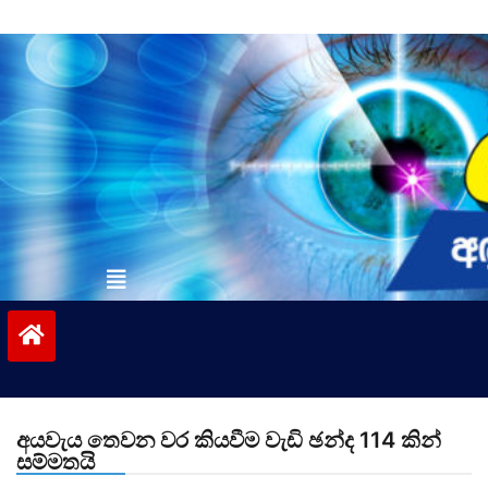
Skip
to
content
vinivida.lk
අයවැය තෙවන වර කියවීම වැඩි ඡන්ද 114 කින්
සම්මතයි