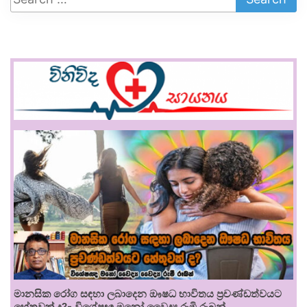
මානසික රෝග සඳහා ලබාදෙන ඖෂධ භාවිතය ප්‍රචණ්ඩත්වයට
හේතුවක් ද?- විශේෂඥ මනෝ වෛද්‍ය රූමි රූබන්