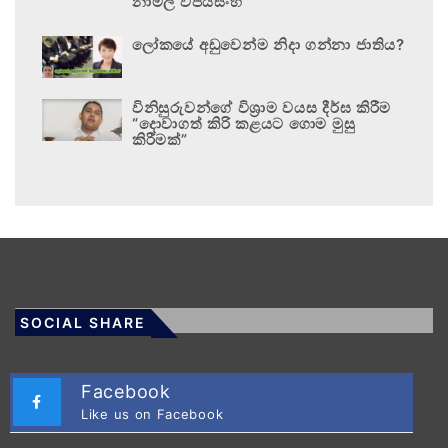
නාමල් විජයසිංහ
ලෝකයේ අඩුවෙන්ම නිදා ගන්නා ජාතිය?
විනිසුරුවන්ගේ විශ්‍රාම වයස දීර්ඝ කිරීම
“දොවාගත් කිරි කළයට ගොම මුසු
කිරීමක්”
SOCIAL SHARE
Facebook
Like us on Facebook