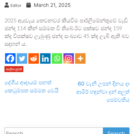
March 21, 2025
Editor
2025 අයවැය තෙවනවර කියවීම පාර්ලිමේන්තුවේ වැඩි
ඡන්ද 114 කින් සම්මත වී තිබේ.ඊට පක්ෂව ඡන්ද 159
ක්ද විපක්ෂව ලැබුණු ඡන්ද සංඛ්‍යාව 45 ක්ද ලැබී ඇති බව
සඳහන් ය.
කාලීන පුවත්
දේශීය ආදායම් පනත්
60 වැනි උපන් දිනය දා
කෙටුම්පත සම්මත වෙයි
ආමීර් හඳුන්වා දුන් අලූත්
පෙම්වතිය