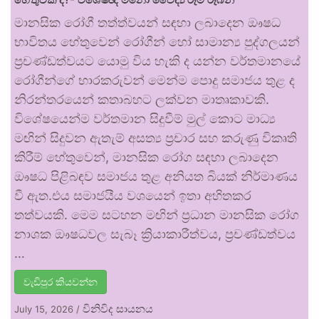
මානසික රෝගී තත්ත්වයන් සඳහා ලබාදෙන ඖෂධ
භාවිතය හේතුවෙන් රෝගීන් හෝ සාමාන්‍ය පුද්ගලයන්
ප්‍රචණ්ඩත්වයට යොමු විය හැකි ද යන්න වර්තමානයේ
රෝගීන්ගේ භාරකරුවන් මෙන්ම පොදු සමාජය තුළ ද
නිරන්තරයෙන් කතාබහට ලක්වන මාතෘකාවකි.
විශේෂයෙන්ම වර්තමාන සිදුවීම් මුල් කොට මාධ්‍ය
මඟින් සිදුවන ඇතැම් අසත්‍ය ප්‍රචාර සහ කරුණු විකෘති
කිරීම් හේතුවෙන්, මානසික රෝග සඳහා ලබාදෙන
ඖෂධ පිළිබඳව සමාජය තුළ අනියත බියක් නිර්මාණය
වී ඇත.එය සමාජයීය වශයෙන් ඉතා අහිතකර
තත්වයකි. මෙම සටහන මඟින් ප්‍රධාන මානසික රෝග
නාශක ඖෂධවල සැබෑ ක්‍රියාකාරීත්වය, ප්‍රචණ්ඩත්වය
…
වැඩිපුර කියවන්න
විනිවිද සායනය
July 15, 2026
/