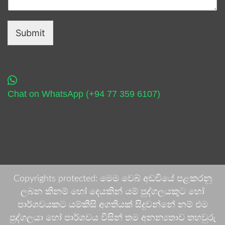
Submit
Chat on WhatsApp (+94 77 359 6107)
Copyrights protected: මෙම වෙබ් අඩවියේ පළකරනු
ලබන කිනම් හෝ දෙයකින් යම් පුද්ගලයකුට හෝ
පාර්ශවයකට යම්කිසි අගතියක් සිදුවන්නේ නම් එම
පුද්ගලයා හෝ පාර්ශවය විසින් තම අනන්‍යතාව තහවුරු