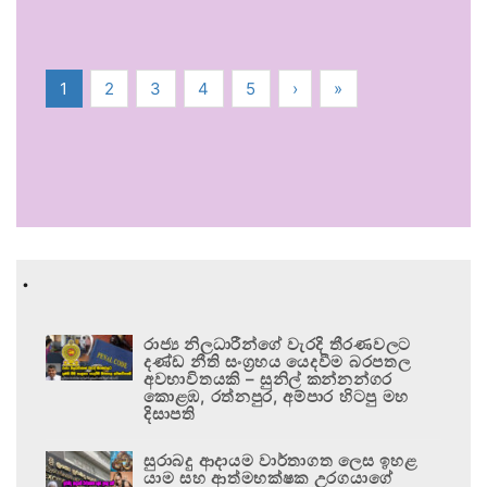
1
2
3
4
5
›
»
.
රාජ්‍ය නිලධාරීන්ගේ වැරදි තීරණවලට
දණ්ඩ නීති සංග්‍රහය යෙදවීම බරපතල
අවභාවිතයකි – සුනිල් කන්නන්ගර
කොළඹ, රත්නපුර, අම්පාර හිටපු මහ
දිසාපති
සුරාබදු ආදායම වාර්තාගත ලෙස ඉහළ
යාම සහ ආත්මභක්ෂක උරගයාගේ