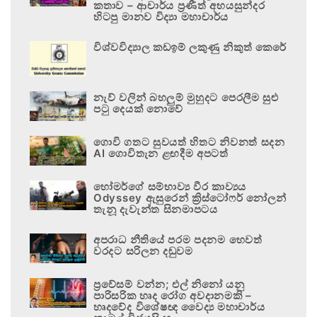
කතාව – ආචාර්ය ප්‍රණීත් අභයසුන්දර
හිටපු මානව විද්‍යා මහාචාර්ය
විශ්වවිද්‍යාල කඩඉම් ලකුණු නිකුත් කෙරේ
නැව් වලින් බහලුම් මුහුදට පෙරලීම සුළු
පටු දෙයක් නොවේ
ගොවි ගතට සුවයත් හිතට නිවනත් සදන
AI ගොවිතැන ළඟදීම අපටත්
හෝමර්ගේ සම්භාව්‍ය වීර කාව්‍යය
Odyssey ඇසුරෙන් ක්‍රිස්ටෝෆර් නෝලන්
තැනූ දැවැන්ත සිනමාපටය
අපරාධ නීතියේ පරම පදනම හෙවත්
වරදට සරිලන දඬුවම
ප්‍රවේසම් වන්න; එල් නිනෝ යනු
පාරිසරික හෘද රෝග අවදානමකි –
හෘදවේද විශේෂඥ වෛද්‍ය මහාචාර්ය