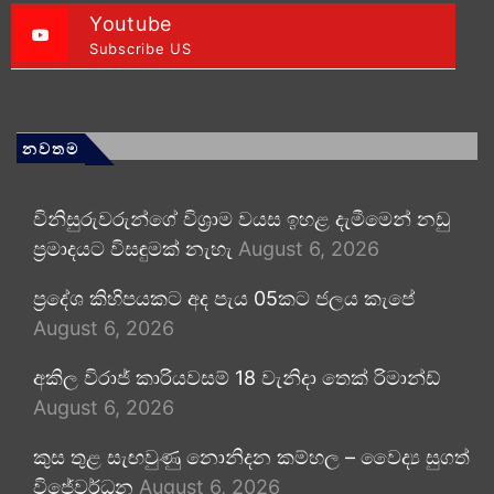
Youtube
Subscribe US
නවතම
විනිසුරුවරුන්ගේ විශ්‍රාම වයස ඉහළ දැමීමෙන් නඩු
ප්‍රමාදයට විසඳුමක් නැහැ
August 6, 2026
ප්‍රදේශ කිහිපයකට අද පැය 05කට ජලය කැපේ
August 6, 2026
අකිල විරාජ් කාරියවසම් 18 වැනිදා තෙක් රිමාන්ඩ්
August 6, 2026
කුස තුළ සැඟවුණු නොනිදන කම්හල – වෛද්‍ය සුගත්
විජේවර්ධන
August 6, 2026