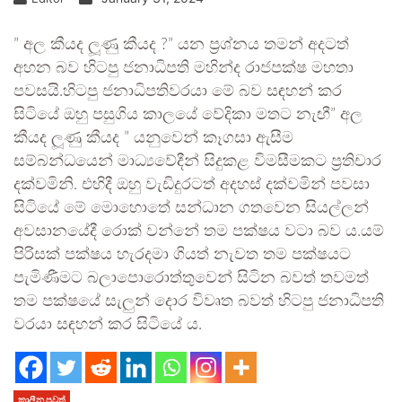
” අල කීයද ලූණු කීයද ?” යන ප්‍රශ්නය තමන් අදටත්
අහන බව හිටපු ජනාධිපති මහින්ද රාජපක්ෂ මහතා
පවසයි.හිටපු ජනාධිපතිවරයා මේ බව සඳහන් කර
සිටියේ ඔහු පසුගිය කාලයේ වේදිකා මතට නැඟී” අල
කීයද ලූණු කීයද ” යනුවෙන් කෑගසා ඇසීම
සම්බන්ධයෙන් මාධ්‍යවේදීන් සිදුකළ විමසීමකට ප්‍රතිචාර
දක්වමිනි. එහිදී ඔහු වැඩිදුරටත් අදහස් දක්වමින් පවසා
සිටියේ මේ මොහොතේ සන්ධාන ගතවෙන සියල්ලන්
අවසානයේදී රොක් වන්නේ තම පක්ෂය වටා බව ය.යම්
පිරිසක් පක්ෂය හැරදමා ගියත් නැවත තම පක්ෂයට
පැමිණීමට බලාපොරොත්තුවෙන් සිටින බවත් තවමත්
තම පක්ෂයේ සැලුන් දොර විවෘත බවත් හිටපු ජනාධිපති
වරයා සඳහන් කර සිටියේ ය.
කාලීන පුවත්