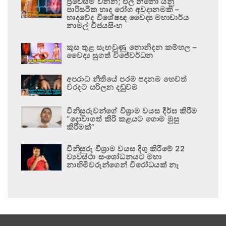
ප්‍රවේසම් වන්න; එල් නිනෝ යනු
පාරිසරික හෘද රෝග අවදානමකි –
හෘදවේද විශේෂඥ වෛද්‍ය මහාචාර්ය
නාමල් විජයසිංහ
කුස තුළ සැඟවුණු නොනිදන කම්හල –
වෛද්‍ය සුගත් විජේවර්ධන
අපරාධ නීතියේ පරම පදනම හෙවත්
වරදට සරිලන දඬුවම
විනිසුරුවන්ගේ විශ්‍රාම වයස දීර්ඝ කිරීම
“දොවාගත් කිරි කළයට ගොම මුසු
කිරීමක්”
විනිසුරු විශ්‍රාම වයස දිගු කිරීමේ 22
ව්‍යවස්ථා සංශෝධනයට මහා
නාහිමිවරුන්ගෙන් විරෝධයක් නෑ