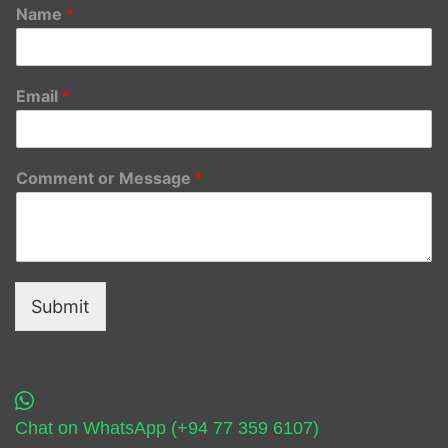
Name
*
Email
*
Comment or Message
*
Submit
Chat on WhatsApp (+94 77 359 6107)