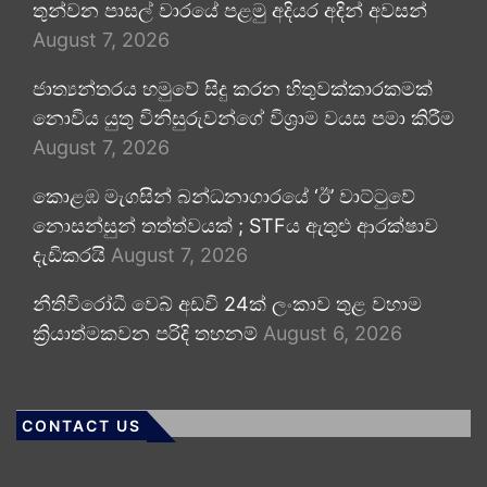
තුන්වන පාසල් වාරයේ පළමු අදියර අදින් අවසන්
August 7, 2026
ජාත්‍යන්තරය හමුවේ සිදු කරන හිතුවක්කාරකමක්
නොවිය යුතු විනිසුරුවන්ගේ විශ්‍රාම වයස පමා කිරීම
August 7, 2026
කොළඹ මැගසින් බන්ධනාගාරයේ ‘ඊ’ වාට්ටුවේ
නොසන්සුන් තත්ත්වයක් ; STFය ඇතුළු ආරක්ෂාව
දැඩිකරයි
August 7, 2026
නීතිවිරෝධී වෙබ් අඩවි 24ක් ලංකාව තුළ වහාම
ක්‍රියාත්මකවන පරිදි තහනම්
August 6, 2026
CONTACT US