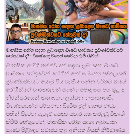
මානසික රෝග සඳහා ලබාදෙන ඖෂධ භාවිතය ප්‍රචණ්ඩත්වයට
හේතුවක් ද?- විශේෂඥ මනෝ වෛද්‍ය රූමි රූබන්
මානසික රෝගී තත්ත්වයන් සඳහා ලබාදෙන ඖෂධ
භාවිතය හේතුවෙන් රෝගීන් හෝ සාමාන්‍ය පුද්ගලයන්
ප්‍රචණ්ඩත්වයට යොමු විය හැකි ද යන්න වර්තමානයේ
රෝගීන්ගේ භාරකරුවන් මෙන්ම පොදු සමාජය තුළ ද
නිරන්තරයෙන් කතාබහට ලක්වන මාතෘකාවකි.
විශේෂයෙන්ම වර්තමාන සිදුවීම් මුල් කොට මාධ්‍ය
මඟින් සිදුවන ඇතැම් අසත්‍ය ප්‍රචාර සහ කරුණු විකෘති
කිරීම් හේතුවෙන්, මානසික රෝග සඳහා ලබාදෙන
ඖෂධ පිළිබඳව සමාජය තුළ අනියත බියක් නිර්මාණය