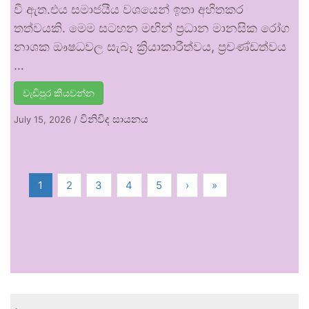
වී ඇත.එය සමාජයීය වශයෙන් ඉතා අහිතකර
තත්වයකි. මෙම සටහන මඟින් ප්‍රධාන මානසික රෝග
නාශක ඖෂධවල සැබෑ ක්‍රියාකාරීත්වය, ප්‍රචණ්ඩත්වය
…
වැඩිපුර කියවන්න
විනිවිද සායනය
July 15, 2026
/
1
2
3
4
5
›
»
.