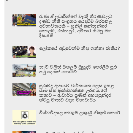
රාජ්‍ය නිලධාරීන්ගේ වැරදි තීරණවලට
දණ්ඩ නීති සංග්‍රහය යෙදවීම බරපතල
අවභාවිතයකි – සුනිල් කන්නන්ගර
කොළඹ, රත්නපුර, අම්පාර හිටපු මහ
දිසාපති
ලෝකයේ අඩුවෙන්ම නිදා ගන්නා ජාතිය?
නැව් වලින් බහලුම් මුහුදට පෙරලීම සුළු
පටු දෙයක් නොවේ
සුරාබදු ආදායම වාර්තාගත ලෙස ඉහළ
යාම සහ ආත්මභක්ෂක උරගයාගේ
කතාව – ආචාර්ය ප්‍රණීත් අභයසුන්දර
හිටපු මානව විද්‍යා මහාචාර්ය
විශ්වවිද්‍යාල කඩඉම් ලකුණු නිකුත් කෙරේ