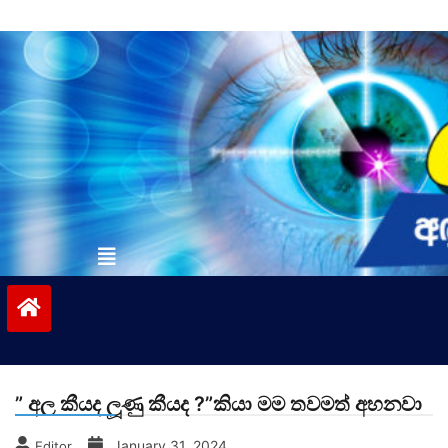
Skip
to
content
vinivida.lk
” අල කීයද ලූණු කීයද ?”කියා මම තවමත් අහනවා
January 31, 2024
Editor