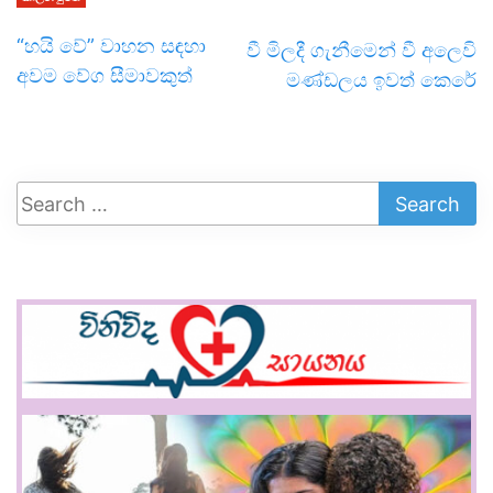
“හයි වේ” වාහන සඳහා
වී මිලදී ගැනීමෙන් වී අ‍ලෙවි
අවම වේග සීමාවකුත්
මණ්ඩලය ඉවත් කෙරේ