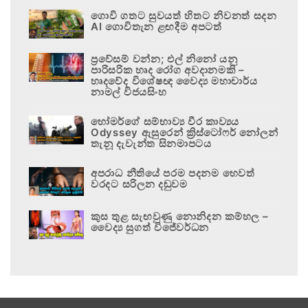
ගොවි ගතට සුවයත් හිතට නිවනත් සදන
AI ගොවිතැන ළඟදීම අපටත්
ප්‍රවේසම් වන්න; එල් නිනෝ යනු
පාරිසරික හෘද රෝග අවදානමකි –
හෘදවේද විශේෂඥ වෛද්‍ය මහාචාර්ය
නාමල් විජයසිංහ
හෝමර්ගේ සම්භාව්‍ය වීර කාව්‍යය
Odyssey ඇසුරෙන් ක්‍රිස්ටෝෆර් නෝලන්
තැනූ දැවැන්ත සිනමාපටය
අපරාධ නීතියේ පරම පදනම හෙවත්
වරදට සරිලන දඬුවම
කුස තුළ සැඟවුණු නොනිදන කම්හල –
වෛද්‍ය සුගත් විජේවර්ධන