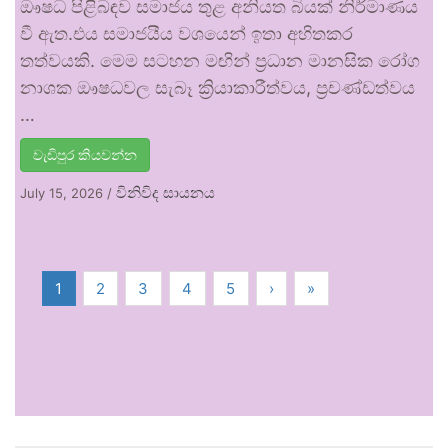
ඖෂධ පිළිබඳව සමාජය තුළ අනියත බියක් නිර්මාණය
වී ඇත.එය සමාජයීය වශයෙන් ඉතා අහිතකර
තත්වයකි. මෙම සටහන මඟින් ප්‍රධාන මානසික රෝග
නාශක ඖෂධවල සැබෑ ක්‍රියාකාරීත්වය, ප්‍රචණ්ඩත්වය
…
වැඩිපුර කියවන්න
විනිවිද සායනය
July 15, 2026
/
1
2
3
4
5
›
»