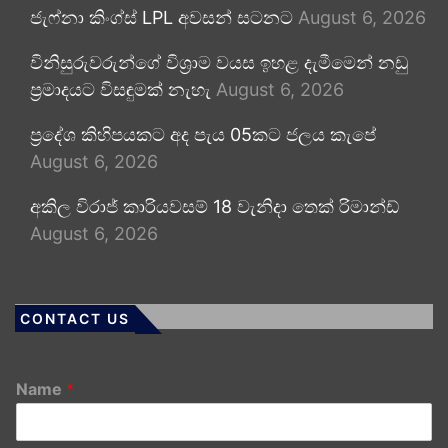
ජැෆ්නා කිංග්ස් LPL අවසන් සටනට
August 6, 2026
විනිසුරුවරුන්ගේ විශ්‍රාම වයස ඉහළ දැමීමෙන් නඩු
ප්‍රමාදයට විසඳුමක් නැහැ
August 6, 2026
ප්‍රදේශ කිහිපයකට අද පැය 05කට ජලය කැපේ
August 6, 2026
අකිල විරාජ් කාරියවසම් 18 වැනිදා තෙක් රිමාන්ඩ්
August 6, 2026
CONTACT US
Name
*