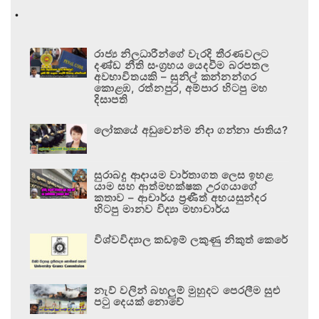
.
රාජ්‍ය නිලධාරීන්ගේ වැරදි තීරණවලට
දණ්ඩ නීති සංග්‍රහය යෙදවීම බරපතල
අවභාවිතයකි – සුනිල් කන්නන්ගර
කොළඹ, රත්නපුර, අම්පාර හිටපු මහ
දිසාපති
ලෝකයේ අඩුවෙන්ම නිදා ගන්නා ජාතිය?
සුරාබදු ආදායම වාර්තාගත ලෙස ඉහළ
යාම සහ ආත්මභක්ෂක උරගයාගේ
කතාව – ආචාර්ය ප්‍රණීත් අභයසුන්දර
හිටපු මානව විද්‍යා මහාචාර්ය
විශ්වවිද්‍යාල කඩඉම් ලකුණු නිකුත් කෙරේ
නැව් වලින් බහලුම් මුහුදට පෙරලීම සුළු
පටු දෙයක් නොවේ