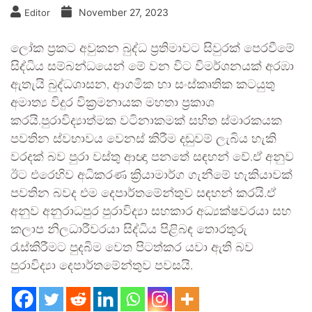
November 27, 2023
Editor
ලෝක ප්‍රකට අවුකන බුද්ධ ප්‍රතිමාවට සිවුරක් පෙරවීමේ
සිද්ධිය සම්බන්ධයෙන් මේ වන විට විමර්ශනයක් අරඹා
ඇතැයි බුද්ධශාසන, ආගමික හා සංස්කෘතික කටයුතු
අමාත්‍ය විදුර වික්‍රමනායක මහතා ප්‍රකාශ
කරයි.පුරාවිද්‍යාත්මක වටිනාකමක් සහිත ස්මාරකයක
පවතින ස්වභාවය වෙනස් කිරීම දඬුවම් ලැබිය හැකි
වරදක් බව පුරා වස්තු ආඥා පනතේ සඳහන් වේ.ඒ අනුව
ඊට එරෙහිව අධිකරණ ක්‍රියාමාර්ග ගැනීමේ හැකියාවක්
පවතින බවද එම දෙපාර්තමේන්තුව සඳහන් කරයි.ඒ
අනුව අනුරාධපුර පුරාවිද්‍යා සහකාර අධ්‍යක්ෂවරයා සහ
කලාප නිලධාරීවරයා සිද්ධිය පිළිබඳ තොරතුරු
රැස්කිරීමට පුදබිම වෙත පිටත්කර යවා ඇති බව
පුරාවිද්‍යා දෙපාර්තමේන්තුව පවසයි.