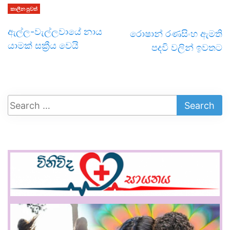
කාලීන පුවත්
ඇල්ල-වැල්ලවායේ නාය
රොෂාන් රණසිංහ ඇමති
යාමක් සක්‍රීය වෙයි
පදවි වලින් ඉවතට