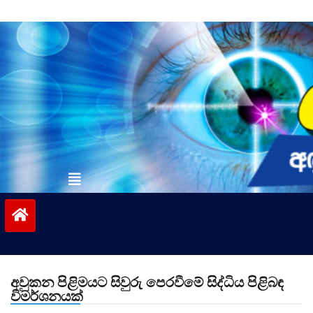
Skip
to
content
vinivida.lk
අවුකන පිළිමයට සිවුරු පෙරවීමේ සිද්ධිය පිළිබඳ
විමර්ශනයක්