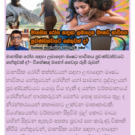
මානසික රෝග සඳහා ලබාදෙන ඖෂධ භාවිතය ප්‍රචණ්ඩත්වයට
හේතුවක් ද?- විශේෂඥ මනෝ වෛද්‍ය රූමි රූබන්
මානසික රෝගී තත්ත්වයන් සඳහා ලබාදෙන ඖෂධ
භාවිතය හේතුවෙන් රෝගීන් හෝ සාමාන්‍ය පුද්ගලයන්
ප්‍රචණ්ඩත්වයට යොමු විය හැකි ද යන්න වර්තමානයේ
රෝගීන්ගේ භාරකරුවන් මෙන්ම පොදු සමාජය තුළ ද
නිරන්තරයෙන් කතාබහට ලක්වන මාතෘකාවකි.
විශේෂයෙන්ම වර්තමාන සිදුවීම් මුල් කොට මාධ්‍ය
මඟින් සිදුවන ඇතැම් අසත්‍ය ප්‍රචාර සහ කරුණු විකෘති
කිරීම් හේතුවෙන්, මානසික රෝග සඳහා ලබාදෙන