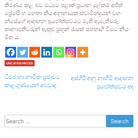
තීර­ණය කළ බව මධ්‍යම පළාත් ප්‍රධාන ලේකම් අජිත්
ප්‍රේම­සිංහ මහතා කීය.අනු­නා­යක ස්වාමී­න්ද්‍ර­යන් වහ­
න්සේගේ ආදා­හන පූජෝ­ත්ස­ව­යට මැති ඇමැ­ති­වරු,
තානා­ප­ති­ව­රුන් ඇතුළු ප්‍රභූන් රැසක් සහ­භාගි වීමට නිය­
මි­ත ය.
UNCATEGORIZED
ධීවර හා නාවික ප්‍රජාවට
අස්ගිරි අනු නාහිමි ආදාහන
කාලගුණයෙන් අවවාද
පූජෝත්සවය අද