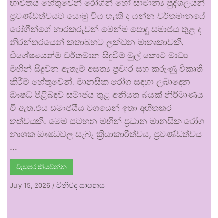
භාවිතය හේතුවෙන් රෝගීන් හෝ සාමාන්‍ය පුද්ගලයන්
ප්‍රචණ්ඩත්වයට යොමු විය හැකි ද යන්න වර්තමානයේ
රෝගීන්ගේ භාරකරුවන් මෙන්ම පොදු සමාජය තුළ ද
නිරන්තරයෙන් කතාබහට ලක්වන මාතෘකාවකි.
විශේෂයෙන්ම වර්තමාන සිදුවීම් මුල් කොට මාධ්‍ය
මඟින් සිදුවන ඇතැම් අසත්‍ය ප්‍රචාර සහ කරුණු විකෘති
කිරීම් හේතුවෙන්, මානසික රෝග සඳහා ලබාදෙන
ඖෂධ පිළිබඳව සමාජය තුළ අනියත බියක් නිර්මාණය
වී ඇත.එය සමාජයීය වශයෙන් ඉතා අහිතකර
තත්වයකි. මෙම සටහන මඟින් ප්‍රධාන මානසික රෝග
නාශක ඖෂධවල සැබෑ ක්‍රියාකාරීත්වය, ප්‍රචණ්ඩත්වය
…
වැඩිපුර කියවන්න
විනිවිද සායනය
July 15, 2026
/