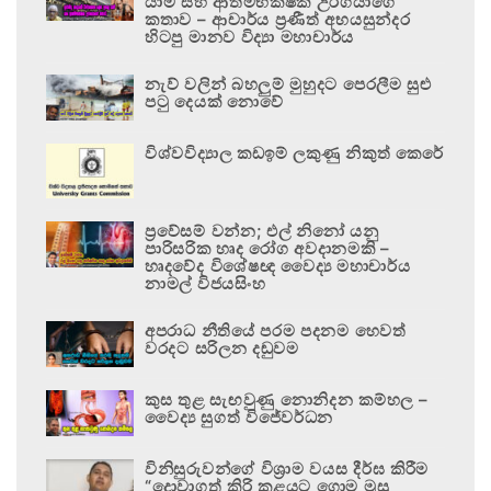
යාම සහ ආත්මභක්ෂක උරගයාගේ
කතාව – ආචාර්ය ප්‍රණීත් අභයසුන්දර
හිටපු මානව විද්‍යා මහාචාර්ය
නැව් වලින් බහලුම් මුහුදට පෙරලීම සුළු
පටු දෙයක් නොවේ
විශ්වවිද්‍යාල කඩඉම් ලකුණු නිකුත් කෙරේ
ප්‍රවේසම් වන්න; එල් නිනෝ යනු
පාරිසරික හෘද රෝග අවදානමකි –
හෘදවේද විශේෂඥ වෛද්‍ය මහාචාර්ය
නාමල් විජයසිංහ
අපරාධ නීතියේ පරම පදනම හෙවත්
වරදට සරිලන දඬුවම
කුස තුළ සැඟවුණු නොනිදන කම්හල –
වෛද්‍ය සුගත් විජේවර්ධන
විනිසුරුවන්ගේ විශ්‍රාම වයස දීර්ඝ කිරීම
“දොවාගත් කිරි කළයට ගොම මුසු