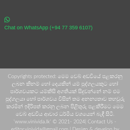
Chat on WhatsApp (+94 77 359 6107)
Copyrights protected: මෙම වෙබ් අඩවියේ පළකරනු
ලබන කිනම් හෝ දෙයකින් යම් පුද්ගලයකුට හෝ
පාර්ශවයකට යම්කිසි අගතියක් සිදුවන්නේ නම් එම
පුද්ගලයා හෝ පාර්ශවය විසින් තම අනන්‍යතාව තහවුරු
කරමින් ඉදිරිපත් කරනු ලබන පිළිතුරු පළකිරීමට මෙම
වෙබ් අඩවිය ආචාර ධර්මීය වශයෙන් බැඳී සිටී.
'www.vinivida.lk' © 2021- 2024| Contact Us -
editor.vinivida@gmail.com |
Design & develop by