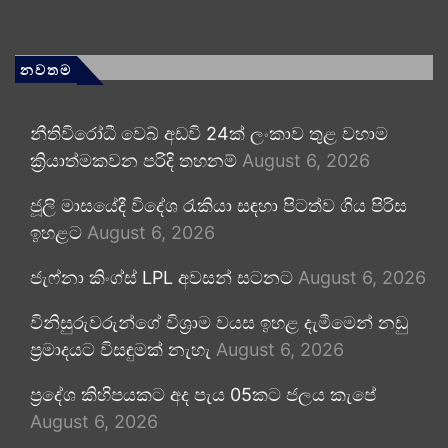
නවතම
නීතිවිරෝධී වෙබ් අඩවි 24ක් ලංකාව තුළ වහාම
ක්‍රියාත්මකවන පරිදි තහනම්
August 6, 2026
ජූලි මාසයේදී විදේශ රැකියා සඳහා පිටත්ව ගිය පිරිස
ඉහළට
August 6, 2026
ජැෆ්නා කිංග්ස් LPL අවසන් සටනට
August 6, 2026
විනිසුරුවරුන්ගේ විශ්‍රාම වයස ඉහළ දැමීමෙන් නඩු
ප්‍රමාදයට විසඳුමක් නැහැ
August 6, 2026
ප්‍රදේශ කිහිපයකට අද පැය 05කට ජලය කැපේ
August 6, 2026