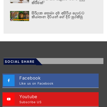
කිරීමක්”
සිරිලක සොබා දම් අසිරිය ලොවට
කියාපාන දිවියන් ගේ දිවි සුරකිමු
SOCIAL SHARE
Facebook
Like us on Facebook
Youtube
Subscribe US