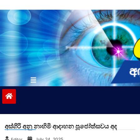
Skip
to
content
vinivida.lk
අස්ගිරි අනු නාහිමි ආදාහන පූජෝත්සවය අද
July 24, 2025
Editor