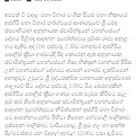
අප­වත් වී වදාළ මහා විහාර වංශික සියම් මහා නිකායේ
අස්ගිරි මහා විහාර පාර්ශ්වයේ ආණ­ම­ඩුවේ ශ්‍රී ධම්ද­
ස්ස්‍යා­භි­ධාන අනු­නා­යක ස්වාමී­න්ද්‍ර­යන් වහ­න්සේගේ
දේහය පිළි­බඳ ආදා­හන පූජෝ­ත්ස­වය පූර්ණ රාජ්‍ය අනු­ග්‍ර­
හය ඇතිව අද (24) පස්වරු 2.30ට මහ­නු­වර අස්ගි­රිය
පොලිස් ක්‍රීඩාං­ග­ණ­යේදී සිදු කෙරෙනු ඇත.අනු­නා­යක
ස්වාමී­න්ද්‍ර­යන් වහ­න්සේගේ ශිෂ්‍ය භික්ෂුන් වහන්සේ පිරිස
උන් වහ­න්සේගේ දේහ­යට අව­සන් ගෞරව දැක්වී­මෙන්
අන­තු­රුව උඩු­ගම ශ්‍රී බුද්ධ­ර­ක්ඛිත මහ­නා­යක අනු­ස්ම­රණ
ශාලාවේ සිට දේහය පස්වරු 1.00ට රිය පෙර­හ­ර­කින්
අස්ගි­රිය පොලිස් ක්‍රීඩාං­ග­ණය වෙත වැඩම කිරීමට සැල­
සුම් කර තිබේ.අනු­නා­යක ස්වාමී­න්ද්‍ර­යන් වහ­න්සේගේ
ආදා­හන පූජෝ­ත්ස­වය නිමි­ත්තෙන් අස්ගිරි මහා විහා­ර­
යට ආස­න්න­යෙන්ම පිහිටා තිබෙන හේම­මාලි බාලි­කාව,
පුෂ්ප­දාන බාලි­කාව, වාරි­ය­පොළ ශ්‍රී සුමං­ගල හා සාන්ත
සිල්වෙ­ස්තර යන විදු­හල් දහ­වල් 12.00ට වසා දැමී­මට