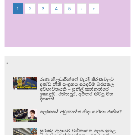
1
2
3
4
5
›
»
.
රාජ්‍ය නිලධාරීන්ගේ වැරදි තීරණවලට
දණ්ඩ නීති සංග්‍රහය යෙදවීම බරපතල
අවභාවිතයකි – සුනිල් කන්නන්ගර
කොළඹ, රත්නපුර, අම්පාර හිටපු මහ
දිසාපති
ලෝකයේ අඩුවෙන්ම නිදා ගන්නා ජාතිය?
සුරාබදු ආදායම වාර්තාගත ලෙස ඉහළ