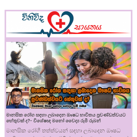
මානසික රෝග සඳහා ලබාදෙන ඖෂධ භාවිතය ප්‍රචණ්ඩත්වයට
හේතුවක් ද?- විශේෂඥ මනෝ වෛද්‍ය රූමි රූබන්
මානසික රෝගී තත්ත්වයන් සඳහා ලබාදෙන ඖෂධ