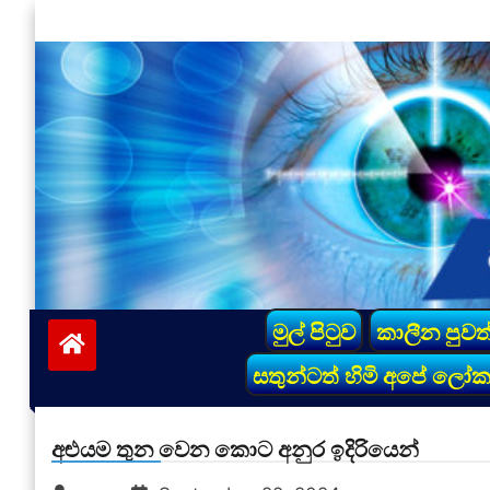
Skip
to
content
vinivida.lk
මුල් පිටුව
කාලීන පුවත
සතුන්ටත් හිමි අපේ ලෝ
අළුයම තුන වෙන කොට අනුර ඉදිරියෙන්