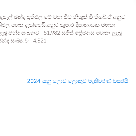
පැල් ඡන්ද ප්‍රතිඵල මේ වන විට නිකුත් වී තිබේ.ඒ අනුව
රතිඵල පහත දැක්වෙයි.අනුර කුමාර දිසානායක මහතා–
ැබූ ඡන්ද සංඛ්‍යාව– 51,982 සජිත් ප්‍රේමදාස මහතා ලැබූ
න්ද සංඛ්‍යාව– 4,821
2024 යනු ලොව ලොකුම මැතිවරණ වසරයි