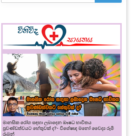
මානසික රෝග සඳහා ලබාදෙන ඖෂධ භාවිතය
ප්‍රචණ්ඩත්වයට හේතුවක් ද?- විශේෂඥ මනෝ වෛද්‍ය රූමි
රූබන්