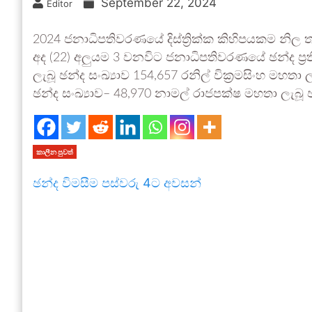
September 22, 2024
Editor
2024 ජනාධිපතිවරණයේ දිස්ත්‍රික්ක කිහිපයකම නිල තැ
අද (22) අලුයම 3 වනවිට ජනාධිපතිවරණයේ ඡන්ද ප්‍
ලැබූ ඡන්ද සංඛ්‍යාව 154,657 රනිල් වික්‍රමසිංහ මහතා ල
ඡන්ද සංඛ්‍යාව– 48,970 නාමල් රාජපක්ෂ මහතා ලැබූ ඡ
කාලීන පුවත්
ඡන්ද විමසීම පස්වරු 4ට අවසන්