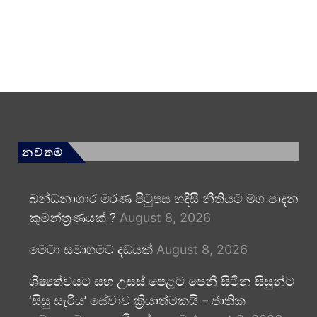
නවතම
බන්ධනාගාර මරණ පිටුපස හදිසි නීතියට මග පාදන
කුමන්ත්‍රණයක් ?
August 8, 2026
මෙටා සමාගමට දඩයක්
August 8, 2026
ශිෂ්‍යත්වයට සහ උසස් පෙළට පෙනී සිටින සිසුන්ට
‘සිසු සැරිය’ සේවාව ක්‍රියාත්මකයි – ජාතික