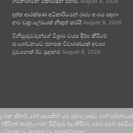
ගමනාගමන කොමිෂන් සභාව
August 8, 2026
දත්ත ආරක්ෂණ අධිකාරියෙන් රාජ්‍ය අංශය සඳහා
නව චක්‍ර ලේඛයක් නිකුත් කරයි
August 8, 2026
විනිසුරුවරුන්ගේ විශ්‍රාම වයස දීර්ඝ කිරීමේ
සංශෝධනයට ජනමත විචාරණයක් අවශ්‍ය
වුවහොත් ඊට සූදානම්
August 8, 2026
 ලබන කිනම් හෝ දෙයකින් යම් පුද්ගලයකුට හෝ පාර්ශවයකට
දිරිපත් කරනු ලබන පිළිතුරු පළකිරීමට මෙම වෙබ් අඩවිය ආච
 |
Design & develop by AmpleThemes