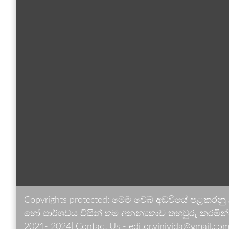
Copyrights protected: මෙම වෙබ් අඩවියේ පළකරනු
හෝ පාර්ශවය විසින් තම අනන්‍යතාව තහවුරු කරමින් ඉ
2021- 2024| Contact Us - editor.vinivida@gmail.com