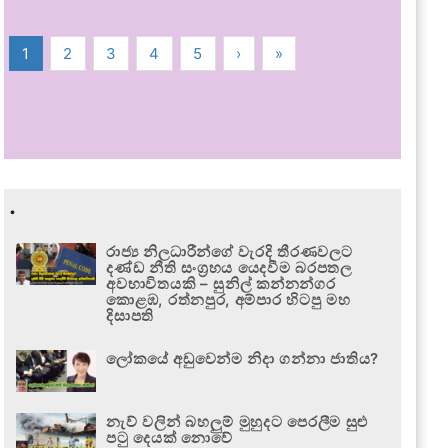
1
2
3
4
5
›
»
.
රාජ්‍ය නිලධාරීන්ගේ වැරදි තීරණවලට
දණ්ඩ නීති සංග්‍රහය යෙදවීම බරපතල
අවභාවිතයකි – සුනිල් කන්නන්ගර
කොළඹ, රත්නපුර, අම්පාර හිටපු මහ
දිසාපති
ලෝකයේ අඩුවෙන්ම නිදා ගන්නා ජාතිය?
නැව් වලින් බහලුම් මුහුදට පෙරලීම සුළු
පටු දෙයක් නොවේ