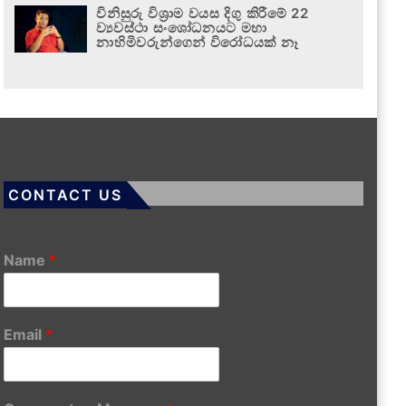
විනිසුරු විශ්‍රාම වයස දිගු කිරීමේ 22
ව්‍යවස්ථා සංශෝධනයට මහා
නාහිමිවරුන්ගෙන් විරෝධයක් නෑ
CONTACT US
Name
*
Email
*