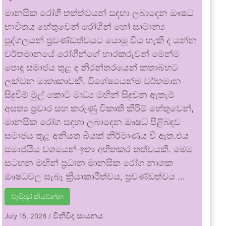
මානසික රෝගී තත්ත්වයන් සඳහා ලබාදෙන ඖෂධ
භාවිතය හේතුවෙන් රෝගීන් හෝ සාමාන්‍ය
පුද්ගලයන් ප්‍රචණ්ඩත්වයට යොමු විය හැකි ද යන්න
වර්තමානයේ රෝගීන්ගේ භාරකරුවන් මෙන්ම
පොදු සමාජය තුළ ද නිරන්තරයෙන් කතාබහට
ලක්වන මාතෘකාවකි. විශේෂයෙන්ම වර්තමාන
සිදුවීම් මුල් කොට මාධ්‍ය මඟින් සිදුවන ඇතැම්
අසත්‍ය ප්‍රචාර සහ කරුණු විකෘති කිරීම් හේතුවෙන්,
මානසික රෝග සඳහා ලබාදෙන ඖෂධ පිළිබඳව
සමාජය තුළ අනියත බියක් නිර්මාණය වී ඇත.එය
සමාජයීය වශයෙන් ඉතා අහිතකර තත්වයකි. මෙම
සටහන මඟින් ප්‍රධාන මානසික රෝග නාශක
ඖෂධවල සැබෑ ක්‍රියාකාරීත්වය, ප්‍රචණ්ඩත්වය …
වැඩිපුර කියවන්න
විනිවිද සායනය
July 15, 2026
/