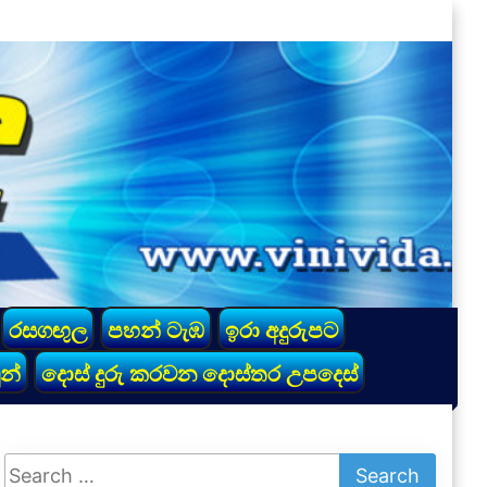
රසගඟුල
පහන් ටැඹ
ඉරා අදුරුපට
න්
දොස් දුරු කරවන දොස්තර උපදෙස්