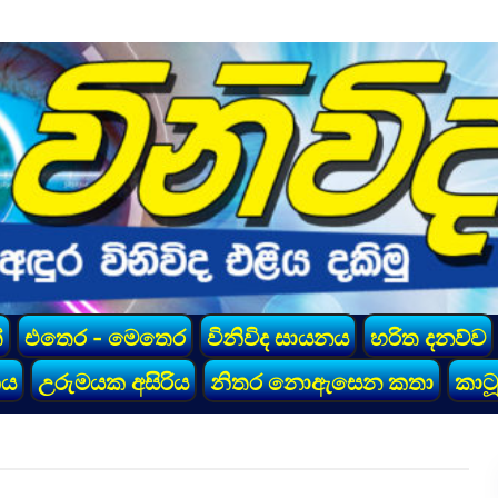
්
එතෙර - මෙතෙර
විනිවිද සායනය
හරිත දනව්ව
කය
උරුමයක අසිරිය
නිතර නොඇසෙන කතා
කාටූ