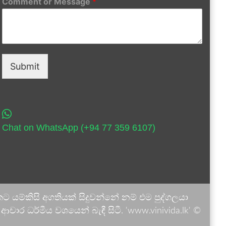
Comment or Message
*
Submit
Chat on WhatsApp (+94 77 359 6107)
 යම්කිසි අගතියක් සිදුවන්නේ නම් එම පුද්ගලයා
ාර ධර්මීය වශයෙන් බැඳී සිටී. 'www.vinivida.lk' ©