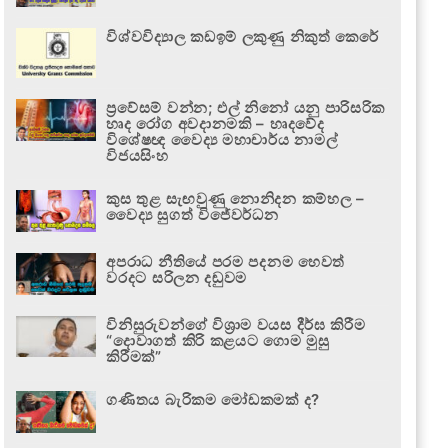
විශ්වවිද්‍යාල කඩඉම් ලකුණු නිකුත් කෙරේ
ප්‍රවේසම් වන්න; එල් නිනෝ යනු පාරිසරික
හෘද රෝග අවදානමකි – හෘදවේද
විශේෂඥ වෛද්‍ය මහාචාර්ය නාමල්
විජයසිංහ
කුස තුළ සැඟවුණු නොනිදන කම්හල –
වෛද්‍ය සුගත් විජේවර්ධන
අපරාධ නීතියේ පරම පදනම හෙවත්
වරදට සරිලන දඬුවම
විනිසුරුවන්ගේ විශ්‍රාම වයස දීර්ඝ කිරීම
“දොවාගත් කිරි කළයට ගොම මුසු
කිරීමක්”
ගණිතය බැරිකම මෝඩකමක් ද?