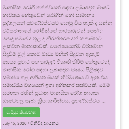
මානසික රෝගී තත්ත්වයන් සඳහා ලබාදෙන ඖෂධ
භාවිතය හේතුවෙන් රෝගීන් හෝ සාමාන්‍ය
පුද්ගලයන් ප්‍රචණ්ඩත්වයට යොමු විය හැකි ද යන්න
වර්තමානයේ රෝගීන්ගේ භාරකරුවන් මෙන්ම
පොදු සමාජය තුළ ද නිරන්තරයෙන් කතාබහට
ලක්වන මාතෘකාවකි. විශේෂයෙන්ම වර්තමාන
සිදුවීම් මුල් කොට මාධ්‍ය මඟින් සිදුවන ඇතැම්
අසත්‍ය ප්‍රචාර සහ කරුණු විකෘති කිරීම් හේතුවෙන්,
මානසික රෝග සඳහා ලබාදෙන ඖෂධ පිළිබඳව
සමාජය තුළ අනියත බියක් නිර්මාණය වී ඇත.එය
සමාජයීය වශයෙන් ඉතා අහිතකර තත්වයකි. මෙම
සටහන මඟින් ප්‍රධාන මානසික රෝග නාශක
ඖෂධවල සැබෑ ක්‍රියාකාරීත්වය, ප්‍රචණ්ඩත්වය …
වැඩිපුර කියවන්න
විනිවිද සායනය
July 15, 2026
/