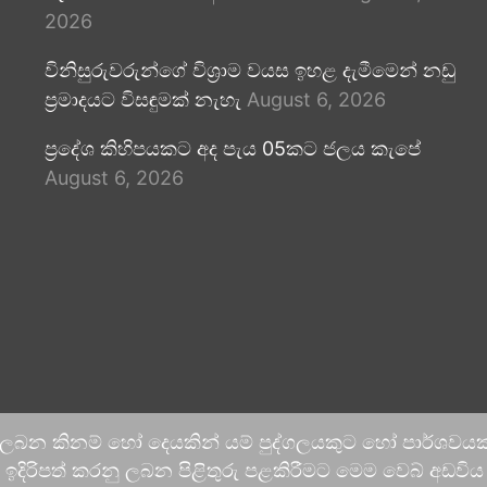
2026
විනිසුරුවරුන්ගේ විශ්‍රාම වයස ඉහළ දැමීමෙන් නඩු
ප්‍රමාදයට විසඳුමක් නැහැ
August 6, 2026
ප්‍රදේශ කිහිපයකට අද පැය 05කට ජලය කැපේ
August 6, 2026
 ලබන කිනම් හෝ දෙයකින් යම් පුද්ගලයකුට හෝ පාර්ශවයකට
දිරිපත් කරනු ලබන පිළිතුරු පළකිරීමට මෙම වෙබ් අඩවිය ආච