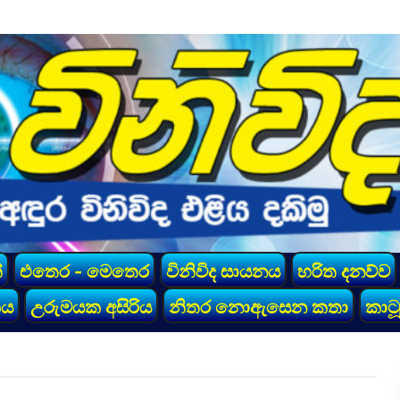
්
එතෙර - මෙතෙර
විනිවිද සායනය
හරිත දනව්ව
කය
උරුමයක අසිරිය
නිතර නොඇසෙන කතා
කාටූ