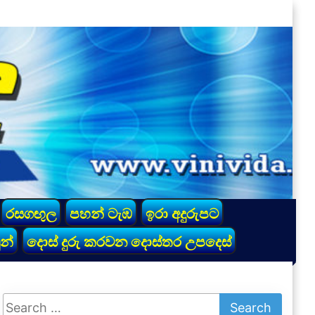
රසගඟුල
පහන් ටැඹ
ඉරා අදුරුපට
න්
දොස් දුරු කරවන දොස්තර උපදෙස්