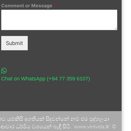
Comment or Message
*
Submit
Chat on WhatsApp (+94 77 359 6107)
 යම්කිසි අගතියක් සිදුවන්නේ නම් එම පුද්ගලයා
ාර ධර්මීය වශයෙන් බැඳී සිටී. 'www.vinivida.lk' ©