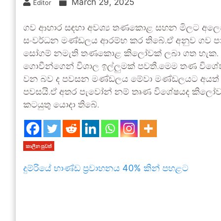
March 29, 2025
Editor
ගව ආහාර සඳහා අවශ්‍ය තණකොළ සහන මිලට අලෙවි ක
සංවර්ධන මණ්ඩලය ආරම්භ කර තිබේ.ඒ අනුව ගව පා
සෝගම් නමැති තණකොළ කිලෝවක් ලබා ගත හැක. 
ගොවීන්ගෙන් විශාල ඉල්ලුමක් පවතී.මෙම තණ විශේෂය 
වන බව ද පවසන මණ්ඩලය මේවා මණ්ඩලයට අයත් ග
පවසයි.ඒ අතර පැවෝන් නම් තෘණ විශේෂයද කිලෝවක්
කටයුතු යොදා තිබේ.
කාලීන පුවත්
දුම්රියේ භාණ්ඩ ප්‍රවාහනය 40% කින් පහළට