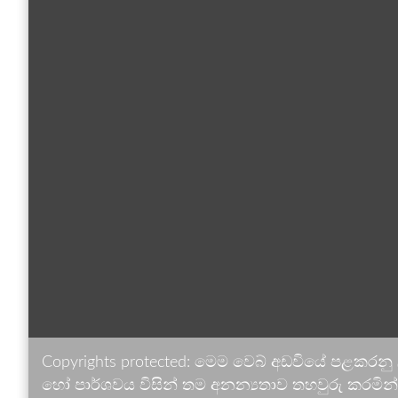
Copyrights protected: මෙම වෙබ් අඩවියේ පළකරනු
හෝ පාර්ශවය විසින් තම අනන්‍යතාව තහවුරු කරමින් ඉ