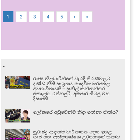
1
2
3
4
5
›
»
.
රාජ්‍ය නිලධාරීන්ගේ වැරදි තීරණවලට
දණ්ඩ නීති සංග්‍රහය යෙදවීම බරපතල
අවභාවිතයකි – සුනිල් කන්නන්ගර
කොළඹ, රත්නපුර, අම්පාර හිටපු මහ
දිසාපති
ලෝකයේ අඩුවෙන්ම නිදා ගන්නා ජාතිය?
සුරාබදු ආදායම වාර්තාගත ලෙස ඉහළ
යාම සහ ආත්මභක්ෂක උරගයාගේ කතාව