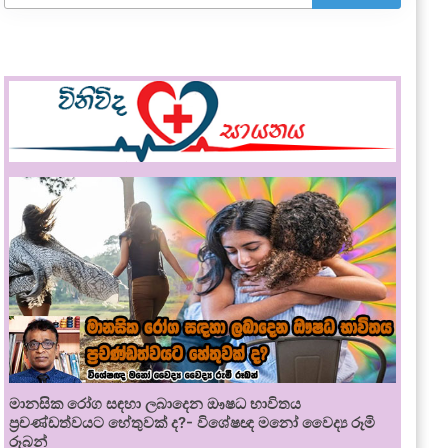
මානසික රෝග සඳහා ලබාදෙන ඖෂධ භාවිතය
ප්‍රචණ්ඩත්වයට හේතුවක් ද?- විශේෂඥ මනෝ වෛද්‍ය රූමි
රූබන්