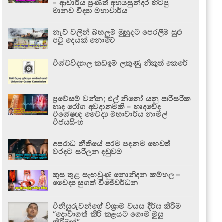
– ආචාර්ය ප්‍රණීත් අභයසුන්දර හිටපු
මානව විද්‍යා මහාචාර්ය
නැව් වලින් බහලුම් මුහුදට පෙරලීම සුළු
පටු දෙයක් නොවේ
විශ්වවිද්‍යාල කඩඉම් ලකුණු නිකුත් කෙරේ
ප්‍රවේසම් වන්න; එල් නිනෝ යනු පාරිසරික
හෘද රෝග අවදානමකි – හෘදවේද
විශේෂඥ වෛද්‍ය මහාචාර්ය නාමල්
විජයසිංහ
අපරාධ නීතියේ පරම පදනම හෙවත්
වරදට සරිලන දඬුවම
කුස තුළ සැඟවුණු නොනිදන කම්හල –
වෛද්‍ය සුගත් විජේවර්ධන
විනිසුරුවන්ගේ විශ්‍රාම වයස දීර්ඝ කිරීම
“දොවාගත් කිරි කළයට ගොම මුසු
කිරීමක්”