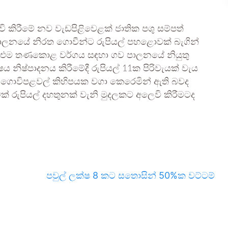
ිරීමේ නව වැඩපිළිවෙළක් ජාතික පශු සම්පත්
ලනයේ නිරත ගොවීන්ට රුපියල් පහළොවක් බැගින්
එම තණකොළ වර්ගය සඳහා ගව පාලනයේ නියුතු
නිෂ්පාදනය කිරීමේදී රුපියල් 11ක පිරිවැයක් වැය
ොවිපළවල් කිහිපයක වගා කෙරෙමින් ඇති බවද
 රුපියල් දහතුනක් වැනි මුදලකට අලෙවි කිරීමටද
පවුල් ලක්ෂ 8 කට සතොසින් 50%ක වට්ටම්