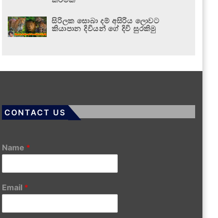
සිරිලක සොබා දම් අසිරිය ලොවට
කියාපාන දිවියන් ගේ දිවි සුරකිමු
CONTACT US
Name
*
Email
*