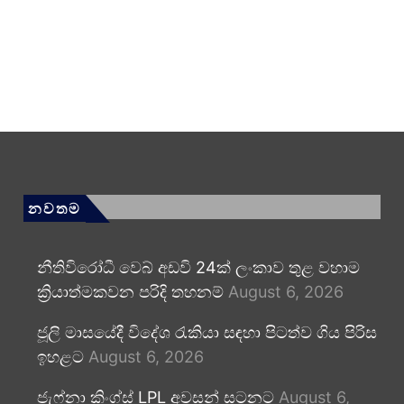
නවතම
නීතිවිරෝධී වෙබ් අඩවි 24ක් ලංකාව තුළ වහාම
ක්‍රියාත්මකවන පරිදි තහනම්
August 6, 2026
ජූලි මාසයේදී විදේශ රැකියා සඳහා පිටත්ව ගිය පිරිස
ඉහළට
August 6, 2026
ජැෆ්නා කිංග්ස් LPL අවසන් සටනට
August 6,