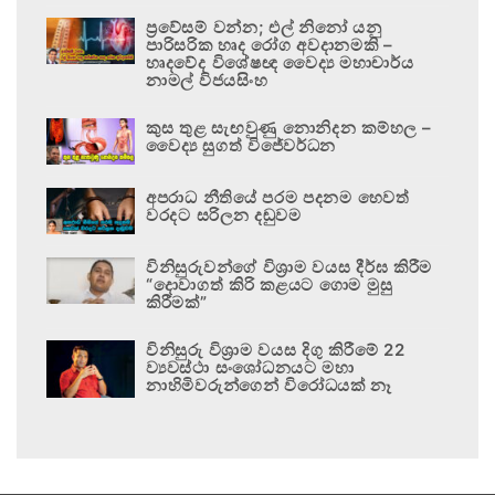
ප්‍රවේසම් වන්න; එල් නිනෝ යනු
පාරිසරික හෘද රෝග අවදානමකි –
හෘදවේද විශේෂඥ වෛද්‍ය මහාචාර්ය
නාමල් විජයසිංහ
කුස තුළ සැඟවුණු නොනිදන කම්හල –
වෛද්‍ය සුගත් විජේවර්ධන
අපරාධ නීතියේ පරම පදනම හෙවත්
වරදට සරිලන දඬුවම
විනිසුරුවන්ගේ විශ්‍රාම වයස දීර්ඝ කිරීම
“දොවාගත් කිරි කළයට ගොම මුසු
කිරීමක්”
විනිසුරු විශ්‍රාම වයස දිගු කිරීමේ 22
ව්‍යවස්ථා සංශෝධනයට මහා
නාහිමිවරුන්ගෙන් විරෝධයක් නෑ