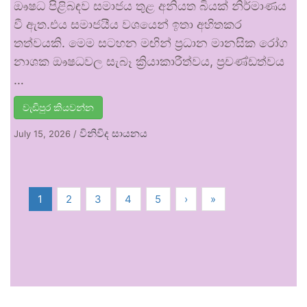
ඖෂධ පිළිබඳව සමාජය තුළ අනියත බියක් නිර්මාණය
වී ඇත.එය සමාජයීය වශයෙන් ඉතා අහිතකර
තත්වයකි. මෙම සටහන මඟින් ප්‍රධාන මානසික රෝග
නාශක ඖෂධවල සැබෑ ක්‍රියාකාරීත්වය, ප්‍රචණ්ඩත්වය
…
වැඩිපුර කියවන්න
විනිවිද සායනය
July 15, 2026
/
1
2
3
4
5
›
»