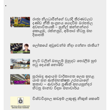
.
රාජ්‍ය නිලධාරීන්ගේ වැරදි තීරණවලට
දණ්ඩ නීති සංග්‍රහය යෙදවීම බරපතල
අවභාවිතයකි – සුනිල් කන්නන්ගර
කොළඹ, රත්නපුර, අම්පාර හිටපු මහ
දිසාපති
ලෝකයේ අඩුවෙන්ම නිදා ගන්නා ජාතිය?
නැව් වලින් බහලුම් මුහුදට පෙරලීම සුළු
පටු දෙයක් නොවේ
සුරාබදු ආදායම වාර්තාගත ලෙස ඉහළ
යාම සහ ආත්මභක්ෂක උරගයාගේ
කතාව – ආචාර්ය ප්‍රණීත් අභයසුන්දර
හිටපු මානව විද්‍යා මහාචාර්ය
විශ්වවිද්‍යාල කඩඉම් ලකුණු නිකුත් කෙරේ