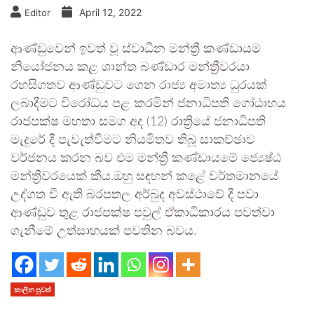
April 12, 2022
Editor
ආණ්ඩුවෙන් ඉවත් වූ ස්වාධීන මන්ත්‍රී කණ්ඩායම
නියෝජනය කළ ශාන්ත බණ්ඩාර මන්ත්‍රීවරයා
රහසිගතව ආණ්ඩුවට ගෙන රාජ්‍ය අමාත්‍ය ධුරයක්
ලබාදීමට විරෝධය පළ කරමින් ජනාධිපති ගෝඨාභය
රාජපක්ෂ මහතා සමග අද (12) රාත්‍රියේ ජනාධිපති
මැදුරේ දී පැවැත්වීමට නියමිතව තිබූ සාකච්ඡාව
වර්ජනය කරන බව එම මන්ත්‍රී කණ්ඩායමේ ජ්‍යෙෂ්ඨ
මන්ත්‍රීවරයෙක් කීය.ඔහු සඳහන් කළේ වර්තමානයේ
උද්ගත වී ඇති බරපතල අර්බුද අවස්ථාවේ දී පවා
ආණ්ඩුව තුළ රාජපක්ෂ පවුල් ඒකාධිකාරය පවත්වා
ගැනීමේ උත්සාහයක් පවතින බවය.
කාලීන පුවත්