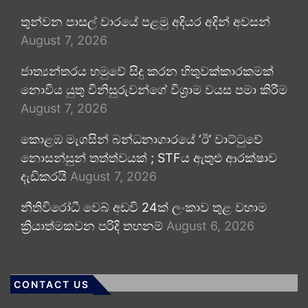
තුන්වන පාසල් වාරයේ පළමු අදියර අදින් අවසන්
August 7, 2026
ජාත්‍යන්තරය හමුවේ සිදු කරන හිතුවක්කාරකමක්
නොවිය යුතු විනිසුරුවන්ගේ විශ්‍රාම වයස පමා කිරීම
August 7, 2026
කොළඹ මැගසින් බන්ධනාගාරයේ ‘ඊ’ වාට්ටුවේ
නොසන්සුන් තත්ත්වයක් ; STFය ඇතුළු ආරක්ෂාව
දැඩිකරයි
August 7, 2026
නීතිවිරෝධී වෙබ් අඩවි 24ක් ලංකාව තුළ වහාම
ක්‍රියාත්මකවන පරිදි තහනම්
August 6, 2026
CONTACT US