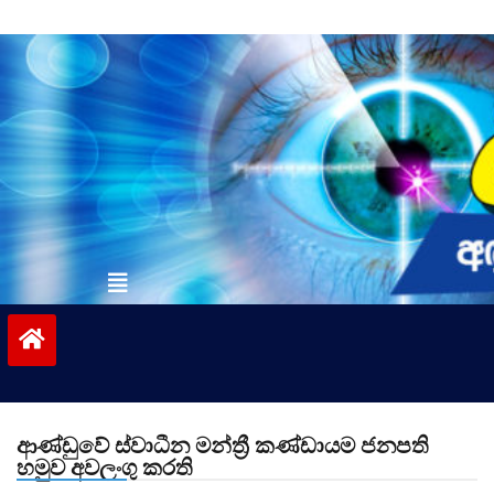
Skip
to
content
vinivida.lk
ආණ්ඩුවේ ස්වාධීන මන්ත්‍රී කණ්ඩායම ජනපති
හමුව අවලංගු කරති