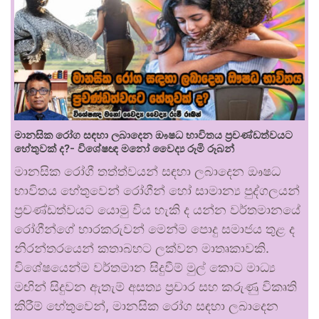
මානසික රෝග සඳහා ලබාදෙන ඖෂධ භාවිතය ප්‍රචණ්ඩත්වයට
හේතුවක් ද?- විශේෂඥ මනෝ වෛද්‍ය රූමි රූබන්
මානසික රෝගී තත්ත්වයන් සඳහා ලබාදෙන ඖෂධ
භාවිතය හේතුවෙන් රෝගීන් හෝ සාමාන්‍ය පුද්ගලයන්
ප්‍රචණ්ඩත්වයට යොමු විය හැකි ද යන්න වර්තමානයේ
රෝගීන්ගේ භාරකරුවන් මෙන්ම පොදු සමාජය තුළ ද
නිරන්තරයෙන් කතාබහට ලක්වන මාතෘකාවකි.
විශේෂයෙන්ම වර්තමාන සිදුවීම් මුල් කොට මාධ්‍ය
මඟින් සිදුවන ඇතැම් අසත්‍ය ප්‍රචාර සහ කරුණු විකෘති
කිරීම් හේතුවෙන්, මානසික රෝග සඳහා ලබාදෙන