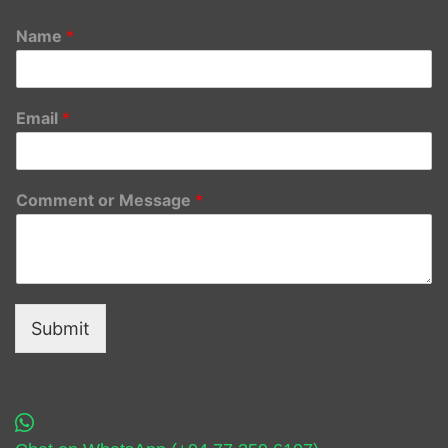
Name
*
Email
*
Comment or Message
*
Submit