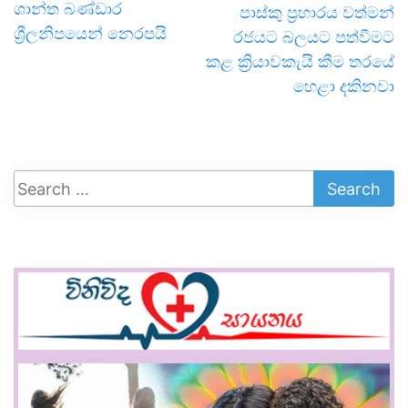
ශාන්ත බණ්ඩාර
පාස්කු ප්‍රහාරය වත්මන්
ශ්‍රීලනිපයෙන් නෙරපයි
රජයට බලයට පත්වීමට
කළ ක්‍රියාවකැයි කීම තරයේ
හෙළා දකිනවා