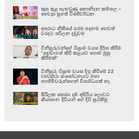
කුස තුළ සැඟවුණු නොනිදන කම්හල –
වෛද්‍ය සුගත් විජේවර්ධන
අපරාධ නීතියේ පරම පදනම හෙවත්
වරදට සරිලන දඬුවම
විනිසුරුවන්ගේ විශ්‍රාම වයස දීර්ඝ කිරීම
“දොවාගත් කිරි කළයට ගොම මුසු
කිරීමක්”
විනිසුරු විශ්‍රාම වයස දිගු කිරීමේ 22
ව්‍යවස්ථා සංශෝධනයට මහා
නාහිමිවරුන්ගෙන් විරෝධයක් නෑ
සිරිලක සොබා දම් අසිරිය ලොවට
කියාපාන දිවියන් ගේ දිවි සුරකිමු