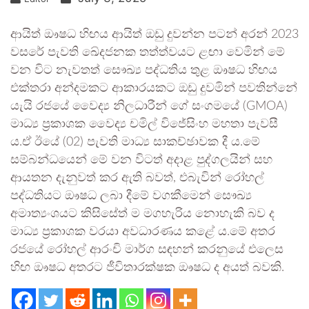
ආයිත් ඖෂධ හිඟය ආයිත් ඔඩු දුවන්න පටන් අරන් 2023
වසරේ පැවති ඛේදජනක තත්ත්වයට ළඟා වෙමින් මේ
වන විට නැවතත් සෞඛ්‍ය පද්ධතිය තුළ ඖෂධ හිඟය
එක්තරා අන්දමකට ආකාරයකට ඔඩු දුවමින් පවතින්නේ
යැයි රජයේ වෛද්‍ය නිලධාරීන් ගේ සංගමයේ (GMOA)
මාධ්‍ය ප්‍රකාශක වෛද්‍ය චමිල් විජේසිංහ මහතා පැවසී
ය.ඒ ඊයේ (02) පැවති මාධ්‍ය සාකච්ඡාවක දී ය.මේ
සම්බන්ධයෙන් මේ වන විටත් අදාළ පුද්ගලයින් සහ
ආයතන දැනුවත් කර ඇති බවත්, එබැවින් රෝහල්
පද්ධතියට ඖෂධ ලබා දීමේ වගකීමෙන් සෞඛ්‍ය
අමාත්‍යංශයට කිසිසේත් ම මගහැරිය නොහැකි බව ද
මාධ්‍ය ප්‍රකාශක වරයා අවධාරණය කළේ ය.මේ අතර
රජයේ රෝහල් ආරංචි මාර්ග සඳහන් කරනුයේ එලෙස
හිඟ ඖෂධ අතරට ජීවිතාරක්ෂක ඖෂධ ද අයත් බවකි.