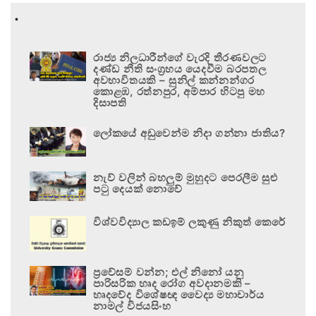
.
රාජ්‍ය නිලධාරීන්ගේ වැරදි තීරණවලට
දණ්ඩ නීති සංග්‍රහය යෙදවීම බරපතල
අවභාවිතයකි – සුනිල් කන්නන්ගර
කොළඹ, රත්නපුර, අම්පාර හිටපු මහ
දිසාපති
ලෝකයේ අඩුවෙන්ම නිදා ගන්නා ජාතිය?
නැව් වලින් බහලුම් මුහුදට පෙරලීම සුළු
පටු දෙයක් නොවේ
විශ්වවිද්‍යාල කඩඉම් ලකුණු නිකුත් කෙරේ
ප්‍රවේසම් වන්න; එල් නිනෝ යනු
පාරිසරික හෘද රෝග අවදානමකි –
හෘදවේද විශේෂඥ වෛද්‍ය මහාචාර්ය
නාමල් විජයසිංහ