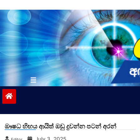
Skip
to
content
vinivida.lk
ඖෂධ හිඟය ආයිත් ඔඩු දුවන්න පටන් අරන්
July 3, 2025
Editor