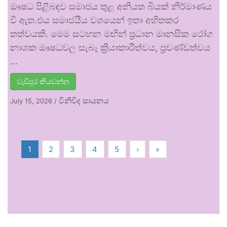
ඖෂධ පිළිබඳව සමාජය තුළ අනියත බියක් නිර්මාණය
වී ඇත.එය සමාජයීය වශයෙන් ඉතා අහිතකර
තත්වයකි. මෙම සටහන මඟින් ප්‍රධාන මානසික රෝග
නාශක ඖෂධවල සැබෑ ක්‍රියාකාරීත්වය, ප්‍රචණ්ඩත්වය
…
වැඩිපුර කියවන්න
විනිවිද සායනය
July 15, 2026
/
1
2
3
4
5
›
»