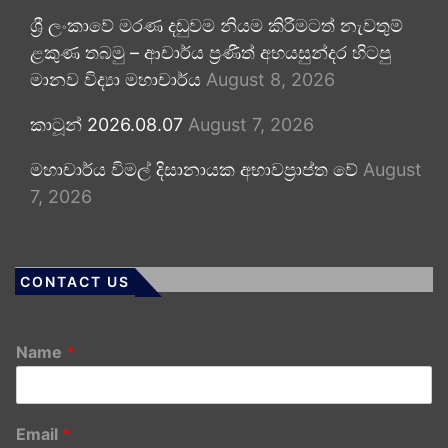
ශ්‍රී ලංකාවේ මරණ දඬුවම නියම කිරීමටත් නැවතුම්
ළකුණ තබමු – ආචාර්ය ප්‍රණීත් අභයසුන්දර හිටපු
මානව විද්‍යා මහාචාර්ය
August 8, 2026
කාටූන් 2026.08.07
August 7, 2026
මහාචාර්ය විමල් දිසානායක අභාවප්‍රාප්ත වේ
August
7, 2026
CONTACT US
Name
*
Email
*