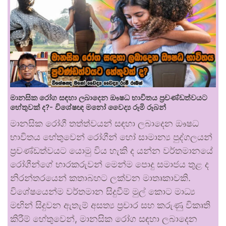
මානසික රෝග සඳහා ලබාදෙන ඖෂධ භාවිතය ප්‍රචණ්ඩත්වයට
හේතුවක් ද?- විශේෂඥ මනෝ වෛද්‍ය රූමි රූබන්
මානසික රෝගී තත්ත්වයන් සඳහා ලබාදෙන ඖෂධ
භාවිතය හේතුවෙන් රෝගීන් හෝ සාමාන්‍ය පුද්ගලයන්
ප්‍රචණ්ඩත්වයට යොමු විය හැකි ද යන්න වර්තමානයේ
රෝගීන්ගේ භාරකරුවන් මෙන්ම පොදු සමාජය තුළ ද
නිරන්තරයෙන් කතාබහට ලක්වන මාතෘකාවකි.
විශේෂයෙන්ම වර්තමාන සිදුවීම් මුල් කොට මාධ්‍ය
මඟින් සිදුවන ඇතැම් අසත්‍ය ප්‍රචාර සහ කරුණු විකෘති
කිරීම් හේතුවෙන්, මානසික රෝග සඳහා ලබාදෙන