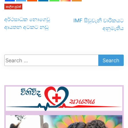
කාලීන පුවත්
අර්ථසාධක නොගෙවූ
IMF සිවුවැනි වාරි­ක­යට
ආයතන අටකට නඩු
අනු­මැ­තිය