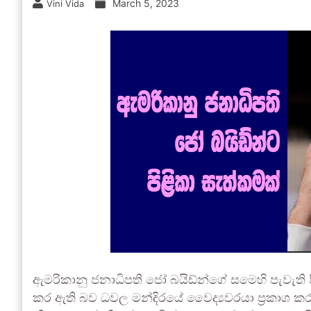
March 5, 2023
Vini Vida
ඇමරිකානු ජනාධිපති ජෝ බයිඩ්න්ගේ සමෙහි පැවැති 
කර ඇති බව ධවල මන්දිරයේ වෛද්‍යවරයා ප්‍රකාශ ක