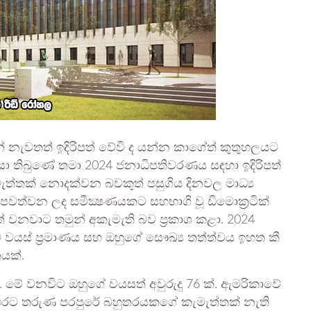
්න් නැවතත් ඉදිරිපත් වේවි ද යන්න කාගේත් කුතුහලයට
සා තිබුණේ තමා 2024 ජනාධිපතිවරණය සඳහා ඉදිරිපත්
මැත්තක් නොදක්වන බවකුත් පසුගිය දිනවල මාධ්‍ය
පවත්වන ලද සමීක්‍ෂණයකට සහභාගි වූ ඩිමොක්‍රටික්
පත් වනවාට තමුන් අකැමැති බව ප්‍රකාශ කළා. 2024
ම වයස් ප්‍රමාණය සහ ඔහුගේ සෞඛ්‍ය තත්ත්වය ඉහත කී
යක්.
. මේ වනවිට ඔහුගේ වයසත් අවුරුදු 76 ක්. ඇමරිකාවේ
න එරට තරුණ පරපුරේ බහුතරයකගේ කැමැත්තක් නැති