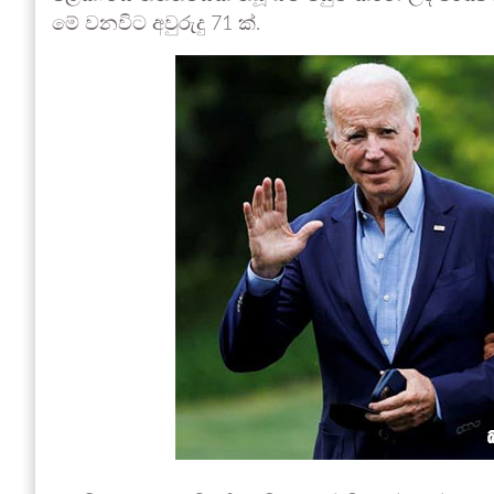
මේ වනවිට අවුරුදු 71 ක්.