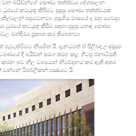
යා වන බයිඩ්න්ගේ සෞඛ්‍ය තත්ත්වය දේශපාලන
 ධුරයේ කටයුතු කිරීමට සුදුසු සෞඛ්‍ය තත්ත්වයක
ිල්ලෙන් පසුවෙනවා. පසුගිය මාසයේ ද ඔහු වෛද්‍ය
ා ධුරයේ කටයුතු කිරීම සඳහා සුදුසු හොඳ සෞඛ්‍ය
වල මන්දිරය ප්‍රකාශ කර තිබෙනවා.
වැත්වීමට නියමිත යි. දැනටමත් ඒ පිලිබඳ උණුසුම
රණයේ දී බයිඩ්න් සමග තරග කළ හිටපු ජනාධිපති
 තරග කරන බව නිල වශයෙන් නිවේදනය කර ඇති අතර
 වන්නේ රිපබ්ලිකන් පක්‍ෂයට යි.