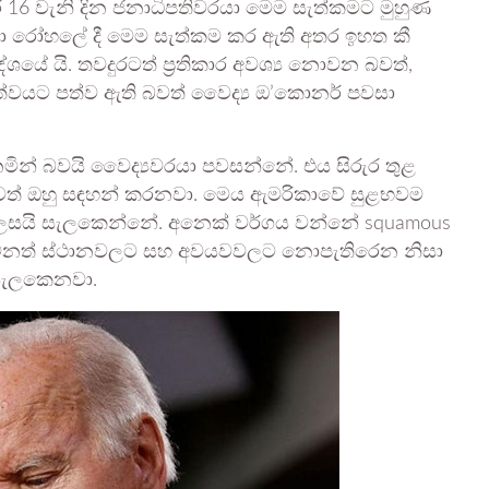
 16 වැනි දින ජනාධිපතිවරයා මෙම සැත්කමට මුහුණ
 හමුදා රෝහලේ දී මෙම සැත්කම කර ඇති අතර ඉහත කී
දේශයේ යි. තවදුරටත් ප්‍රතිකාර අවශ්‍ය නොවන බවත්,
ත්වයට පත්ව ඇති බවත් වෛද්‍ය ඔ’කොනර් පවසා
 නමින් බවයි වෛද්‍යවරයා පවසන්නේ. එය සිරුර තුළ
වත් ඔහු සඳහන් කරනවා. මෙය ඇමරිකාවේ සුළභවම
ලෙසයි සැලකෙන්නේ. අනෙක් වර්ගය වන්නේ squamous
රේ වෙනත් ස්ථානවලට සහ අවයවවලට නොපැතිරෙන නිසා
 සැලකෙනවා.