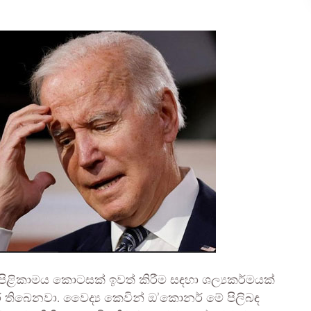
පිළිකාමය කොටසක් ඉවත් කිරීම සඳහා ශල්‍යකර්මයක්
ර තිබෙනවා. වෛද්‍ය කෙවින් ඔ’කොනර් මේ පිලිබඳ