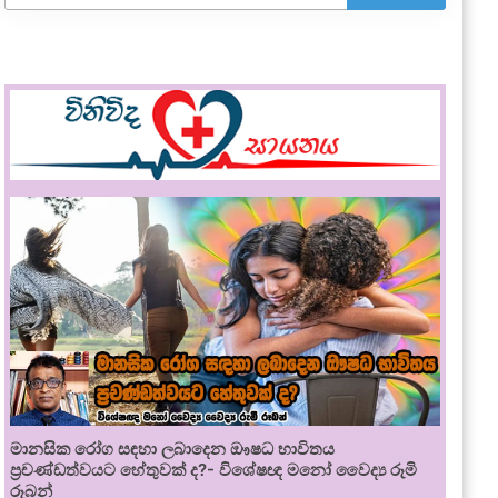
මානසික රෝග සඳහා ලබාදෙන ඖෂධ භාවිතය
ප්‍රචණ්ඩත්වයට හේතුවක් ද?- විශේෂඥ මනෝ වෛද්‍ය රූමි
රූබන්