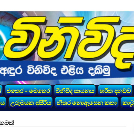
්
එතෙර - මෙතෙර
විනිවිද සායනය
හරිත දනව්ව
කය
උරුමයක අසිරිය
නිතර නොඇසෙන කතා
කාටූ
්කමක්