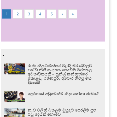
1
2
3
4
5
›
»
.
රාජ්‍ය නිලධාරීන්ගේ වැරදි තීරණවලට
දණ්ඩ නීති සංග්‍රහය යෙදවීම බරපතල
අවභාවිතයකි – සුනිල් කන්නන්ගර
කොළඹ, රත්නපුර, අම්පාර හිටපු මහ
දිසාපති
ලෝකයේ අඩුවෙන්ම නිදා ගන්නා ජාතිය?
නැව් වලින් බහලුම් මුහුදට පෙරලීම සුළු
පටු දෙයක් නොවේ