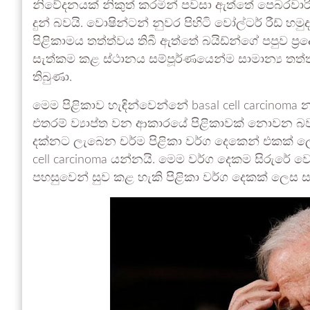
නිවේදනයක් නිකුත් කරමින් පවසා ඇත්තේ පෙබරවාරි
දුන් බවයි. වොෂින්ටන් නුවර පිහිටි වෝල්ටර් රීඩ්
පිළිකාමය තත්ත්වය තිබී ඇත්තේ බයිඩ්න්ගේ පපුව ප්‍ර
සැත්කම කළ ස්ථානය සම්පූර්ණයෙන්ම සාමාන්‍ය තත්
තිබුණා.
මෙම පිළිකාව හැඳින්වෙන්නේ basal cell carcinoma
එතරම් ව්‍යාප්ත වන ආකාරයේ පිළිකාවක් නොවන බ
දක්නට ලැබෙන චර්ම පිළිකා වර්ග දෙකෙන් එකක් 
cell carcinoma යන්නයි. මෙම වර්ග දෙකම සිරු
පහසුවෙන් සුව කළ හැකි පිළිකා වර්ග දෙකක් ලෙස