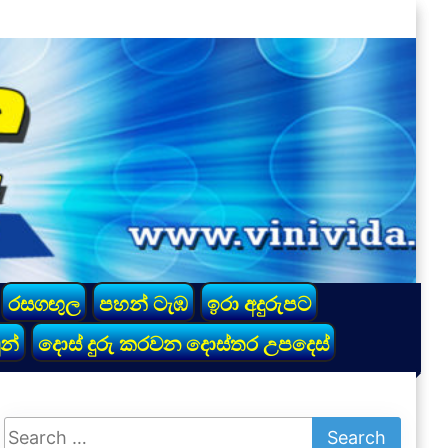
රසගඟුල
පහන් ටැඹ
ඉරා අදුරුපට
න්
දොස් දුරු කරවන දොස්තර උපදෙස්