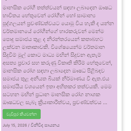
මානසික රෝගී තත්ත්වයන් සඳහා ලබාදෙන ඖෂධ
භාවිතය හේතුවෙන් රෝගීන් හෝ සාමාන්‍ය
පුද්ගලයන් ප්‍රචණ්ඩත්වයට යොමු විය හැකි ද යන්න
වර්තමානයේ රෝගීන්ගේ භාරකරුවන් මෙන්ම
පොදු සමාජය තුළ ද නිරන්තරයෙන් කතාබහට
ලක්වන මාතෘකාවකි. විශේෂයෙන්ම වර්තමාන
සිදුවීම් මුල් කොට මාධ්‍ය මඟින් සිදුවන ඇතැම්
අසත්‍ය ප්‍රචාර සහ කරුණු විකෘති කිරීම් හේතුවෙන්,
මානසික රෝග සඳහා ලබාදෙන ඖෂධ පිළිබඳව
සමාජය තුළ අනියත බියක් නිර්මාණය වී ඇත.එය
සමාජයීය වශයෙන් ඉතා අහිතකර තත්වයකි. මෙම
සටහන මඟින් ප්‍රධාන මානසික රෝග නාශක
ඖෂධවල සැබෑ ක්‍රියාකාරීත්වය, ප්‍රචණ්ඩත්වය …
වැඩිපුර කියවන්න
විනිවිද සායනය
July 15, 2026
/