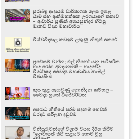
සුරාබදු ආදායම වාර්තාගත ලෙස ඉහළ
යාම සහ ආත්මභක්ෂක උරගයාගේ කතාව
– ආචාර්ය ප්‍රණීත් අභයසුන්දර හිටපු
මානව විද්‍යා මහාචාර්ය
විශ්වවිද්‍යාල කඩඉම් ලකුණු නිකුත් කෙරේ
ප්‍රවේසම් වන්න; එල් නිනෝ යනු පාරිසරික
හෘද රෝග අවදානමකි – හෘදවේද
විශේෂඥ වෛද්‍ය මහාචාර්ය නාමල්
විජයසිංහ
කුස තුළ සැඟවුණු නොනිදන කම්හල –
වෛද්‍ය සුගත් විජේවර්ධන
අපරාධ නීතියේ පරම පදනම හෙවත්
වරදට සරිලන දඬුවම
විනිසුරුවන්ගේ විශ්‍රාම වයස දීර්ඝ කිරීම
“දොවාගත් කිරි කළයට ගොම මුසු
කිරීමක්”