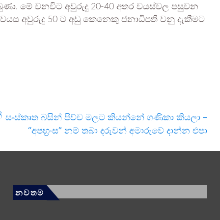
ුණා. මේ වනවිට අවුරුදු 20-40 අතර වයස්වල පසුවන
යස අවුරුදු 50 ට අඩු කෙනෙකු ජනාධිපති වනු දැකීමට
්
සංස්කෘත බසින් පිච්ච මලට කියන්නේ ගණිකා කියලා –
“අපභ්‍රංස” නම් තබා දරුවන් අමාරුවේ දාන්න එපා
නවතම