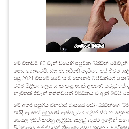
මේ වනවිට 80 වැනි වියෙහි පසුවන බයිඩ්න් මෙවැනි 
මෙය නොවෙයි. ඔහු ජනාධිපති පදවියට පත් වීමට කලි
පසු 2021 වසරේ වෛද්‍ය ඔ’කොනර් බයිඩ්න්ගේ සෞඛ්‍
චර්ම පිළිකා ලෙස සැක කළ හැකි ලක්‍ෂණ තවදුරටත් 
නැවතත් එවැනි තත්ත්වයක් වර්ධනය වී ඇති බවයි 
මේ අතර පසුගිය ජනවාරි මාසයේ ජෝ බයිඩ්න්ගේ බිරිඳ 
එහිදී ඇයගේ මුහුණේ ඇස්වලට ඉහළින් ස්ථාන දෙකක
සෛල ඉවත් කරනු ලැබුවා. දකුණු ඇසට ඉහළින් ස
පිළිකාමය තත්ත්වයක් තිබූ බව පසුව කරන ලද පරීක්‍