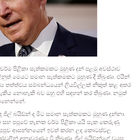
චර්ම පිළිකා සැත්කමකට මුහුණ දුන් පළමු අවස්ථාව
නුත් මෙයට සමාන සැත්කමකට මුහුණ දී තිබුණා. එයින්
ය තත්ත්වය සම්බන්ධයෙන් ලියවිල්ලක් නිකුත් කළ අතර
දැකිය නොහැකි බව ඔහු එහි සඳහන් කර තිබුණා. නමුත්
පෙනෙන්නේ.
ජිල් බයිඩ්න් ද මීට සමාන සැත්කමකට මුහුණ දුන්නා.
 සහ පපුවේ තැනක චර්ම පිළිකා යයි සැක කෙරුණු
හ පපුව ආසන්නයෙන් ඉවත් කරන ලද කොටස්වල
ෂණවලින් අනාවරණය වී තිබුණා. ජිල් බයිඩ්න්ගේ වයස