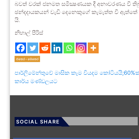
බවත් වරක් ජනමත සමීක්‍ෂණයක දී අනාවරණය වී තිබ
ඡන්දදායකයන් වැඩි දෙනෙකුගේ කැමැත්ත වී ඇත්තේ ව
යි.
නිහාල් පීරිස්
එතෙර - මෙතෙර
පාර්ලිමේන්තුවේ මාසික කෑම වියදම කෝටියයි;60%ක
කාර්ය මණ්ඩලයට
SOCIAL SHARE