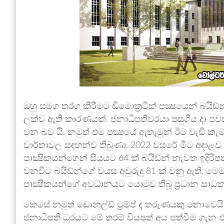
ඔහු සමග තරග කිරීමට ඩිමොක්‍රටික් පක්‍ෂයෙන් බයිඩ
ලක්ව ඇති කාරණයක්. ජනාධිපතිවරයා පසුගිය දා පව
වන බව යි. නමුත් එම පක්‍ෂයේ ඇතැමුන් ඊට වැඩි කැ
වාර්තාවල සඳහන්ව තිබුණා. 2022 වසරේ මීට අදාළව 
පාක්‍ෂිකයන්ගෙන් සියයට 64 ක් බයිඩ්න් නැවත ඉදිරි
වනවිට බයිඩ්න්ගේ වයස අවුරුදු 81 ක් වනු ඇති. මෙ
පාක්‍ෂිකයන්ගේ අවධානයට යොමුව තිබූ ප්‍රධාන සාධක
කෙසේ නමුත් ඩොනල්ඩ් ට්‍රම්ප් ද තරුණයකු නොවෙයි
ජනාධිපති ධුරයට මේ තරම් වියපත් අය පත්වීම ගැ