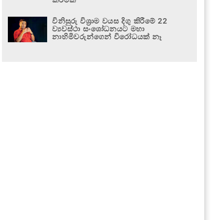
විනිසුරු විශ්‍රාම වයස දිගු කිරීමේ 22
ව්‍යවස්ථා සංශෝධනයට මහා
නාහිමිවරුන්ගෙන් විරෝධයක් නෑ