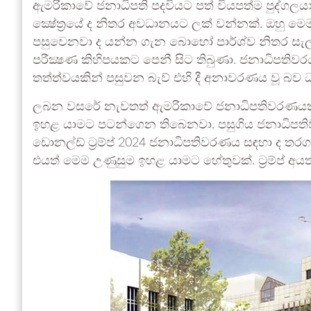
ඇමරිකාවේ ජනාධිපති පදවියට පත් වියපත්ම පුද්ගල
ක්‍ෂේත්‍රයේ ද නිතර අවධානයට ලක් වන්නක්. ඔහු මෙම
පසුවෙනවා ද යන්න ගැන බොහෝ පාර්ශ්ව නිතර සැලක
පරීක්‍ෂණ කිහිපයකට පෙනී සිට තිබුණා. ජනාධිපතිවරය
තත්ත්වයකින් පසුවන බැව් එහි දී අනාවරණය වූ බව ධ
ලබන වසරේ නැවතත් ඇමරිකාවේ ජනාධිපතිවරණයක් පැ
ඉහළ යාමට පටන්ගෙන තිබෙනවා. පසුගිය ජනාධිපතිව
ඩොනල්ඩ් ට්‍රම්ප් 2024 ජනාධිපතිවරණය සඳහා ද
එයත් මෙම උණුසුම ඉහළ යාමට හේතුවක්. ට්‍රම්ප් අයත්