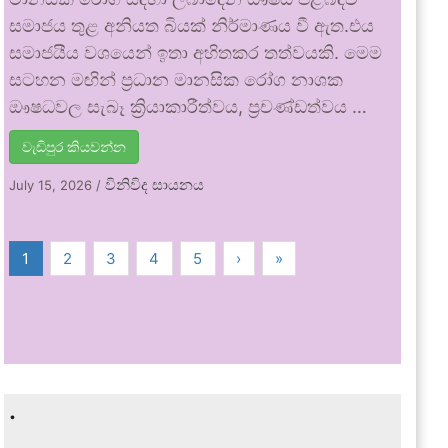
සමාජය තුළ අනියත බියක් නිර්මාණය වී ඇත.එය
සමාජයීය වශයෙන් ඉතා අහිතකර තත්වයකි. මෙම
සටහන මඟින් ප්‍රධාන මානසික රෝග නාශක
ඖෂධවල සැබෑ ක්‍රියාකාරීත්වය, ප්‍රචණ්ඩත්වය …
වැඩිපුර කියවන්න
විනිවිද සායනය
July 15, 2026
/
1
2
3
4
5
›
»
.