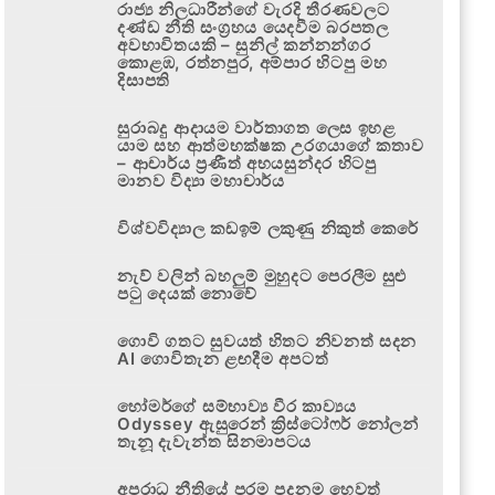
රාජ්‍ය නිලධාරීන්ගේ වැරදි තීරණවලට
දණ්ඩ නීති සංග්‍රහය යෙදවීම බරපතල
අවභාවිතයකි – සුනිල් කන්නන්ගර
කොළඹ, රත්නපුර, අම්පාර හිටපු මහ
දිසාපති
සුරාබදු ආදායම වාර්තාගත ලෙස ඉහළ
යාම සහ ආත්මභක්ෂක උරගයාගේ කතාව
– ආචාර්ය ප්‍රණීත් අභයසුන්දර හිටපු
මානව විද්‍යා මහාචාර්ය
විශ්වවිද්‍යාල කඩඉම් ලකුණු නිකුත් කෙරේ
නැව් වලින් බහලුම් මුහුදට පෙරලීම සුළු
පටු දෙයක් නොවේ
ගොවි ගතට සුවයත් හිතට නිවනත් සදන
AI ගොවිතැන ළඟදීම අපටත්
හෝමර්ගේ සම්භාව්‍ය වීර කාව්‍යය
Odyssey ඇසුරෙන් ක්‍රිස්ටෝෆර් නෝලන්
තැනූ දැවැන්ත සිනමාපටය
අපරාධ නීතියේ පරම පදනම හෙවත්