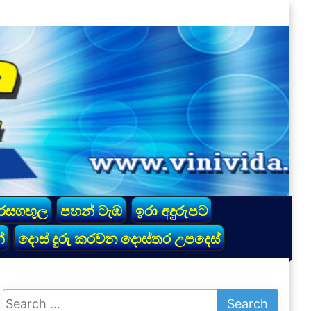
රසගඟුල
පහන් ටැඹ
ඉරා අදුරුපට
්
දොස් දුරු කරවන දොස්තර උපදෙස්