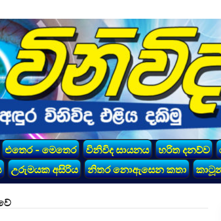
එතෙර - මෙතෙර
විනිවිද සායනය
හරිත දනව්ව
ය
උරුමයක අසිරිය
නිතර නොඇසෙන කතා
කාටූන
ාවේ