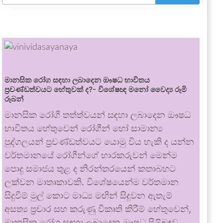
මානසික රෝග සඳහා ලබාදෙන ඖෂධ භාවිතය
ප්‍රචණ්ඩත්වයට හේතුවක් ද?- විශේෂඥ මනෝ වෛද්‍ය රූමි
රූබන්
මානසික රෝගී තත්ත්වයන් සඳහා ලබාදෙන ඖෂධ
භාවිතය හේතුවෙන් රෝගීන් හෝ සාමාන්‍ය
පුද්ගලයන් ප්‍රචණ්ඩත්වයට යොමු විය හැකි ද යන්න
වර්තමානයේ රෝගීන්ගේ භාරකරුවන් මෙන්ම
පොදු සමාජය තුළ ද නිරන්තරයෙන් කතාබහට
ලක්වන මාතෘකාවකි. විශේෂයෙන්ම වර්තමාන
සිදුවීම් මුල් කොට මාධ්‍ය මඟින් සිදුවන ඇතැම්
අසත්‍ය ප්‍රචාර සහ කරුණු විකෘති කිරීම් හේතුවෙන්,
මානසික රෝග සඳහා ලබාදෙන ඖෂධ පිළිබඳව