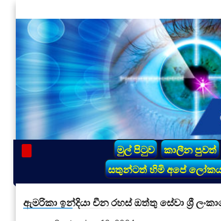
Skip
to
content
vinivida.lk
මුල් පිටුව
කාලීන පුවත්
සතුන්ටත් හිමි අපේ ලෝක
ඇමරිකා ඉන්දියා චීන රහස් ඔත්තු සේවා ශ්‍රී ලංක