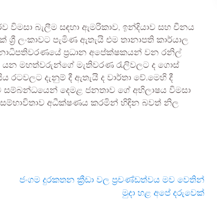
ව විමසා බැලීම සඳහා ඇමරිකාව, ඉන්දියාව සහ චීනය
් ශ්‍රී ලංකාවට පැමිණ ඇතැයි එම තානාපති කාර්යාල
ාධිපතිවරණයේ ප්‍රධාන අපේක්ෂකයන් වන රනිල්
ානායක යන මහත්වරුන්ගේ මැතිවරණ රැලිවලට ද ගොස්
රටවලට දැනුම් දී ඇතැයි ද වාර්තා වේ.මෙහි දී
ීම සම්බන්ධයෙන් දෙමළ ජනතාව ගේ අභිලාෂය විමසා
ම්භාවිතාව අධීක්ෂණය කරමින් හිඳින බවත් නිල
ජංගම දුරකතන ක්‍රීඩා වල ප්‍රචණ්ඩත්වය මව වෙතින්
මුදා හළ අපේ දරුවෙක්