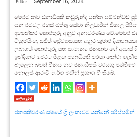
September 16, 2024
Editor
මෙරට නව ජනාධිපති කවුරුන්ද යන්න සම්බන්ධව පූර්
යන රටවල රහස් ඔත්තු සේවා නිලධාරීන් විශාල පිරිසක
අභ්‍යන්තර තොරතුරු අනුව අනාවරණය වේ.මෙවර ජන
වික්‍රමසිංහ, සජිත් ප්‍රේමදාස,සහ අනුර කුමාර දිස
ලබාගත් තොරතුරු සහ සාමාන්‍ය ජනතාව ගේ අදහස් සිය 
ඉන්දියාව මෙරට මීළඟ ජනාධිපති වරයා තෝරා ගැන
බැලෙන බවත් චීනය නව ජනාධිපති වරයකු පත්වීමේ ස
නොලත් ආරංචි මාර්ග මඟින් ප්‍රකාශ වී තිබේ.
කාලීන පුවත්
ජනපතිවරණ සමයේ ශ්‍රී ලංකාවට යන්නේ පරිස්සමින්