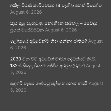
අකිල විරාජ් කාරියවසම් 18 වැනිදා තෙක් රිමාන්ඩ්
August 6, 2026
කුස තුළ සැඟවුණු නොනිදන කම්හල – වෛද්‍ය
සුගත් විජේවර්ධන
August 6, 2026
ලෝකයේ අඩුවෙන්ම නිදා ගන්නා ජාතිය?
August
6, 2026
2030 වන විට අධිවේගී මාර්ග පද්ධතියට කි.මී.
132ක්;සියලු වියදම් දේශීය අරමුදල්වලින්
August
5, 2026
ග්‍රෙගරි වැවේ බෝට්ටු පැදීම තහනම් කරයි
August
5, 2026