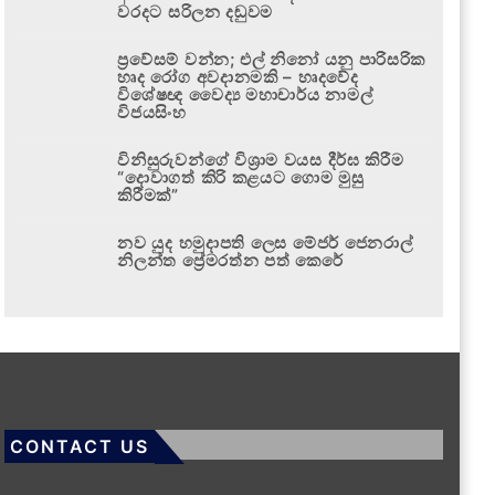
වරදට සරිලන දඬුවම
ප්‍රවේසම් වන්න; එල් නිනෝ යනු පාරිසරික
හෘද රෝග අවදානමකි – හෘදවේද
විශේෂඥ වෛද්‍ය මහාචාර්ය නාමල්
විජයසිංහ
විනිසුරුවන්ගේ විශ්‍රාම වයස දීර්ඝ කිරීම
“දොවාගත් කිරි කළයට ගොම මුසු
කිරීමක්”
නව යුද හමුදාපති ලෙස මේජර් ජෙනරාල්
නිලන්ත ප්‍රේමරත්න පත් කෙරේ
CONTACT US