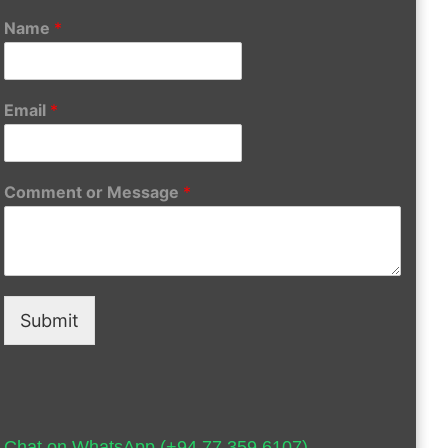
Name
*
Email
*
Comment or Message
*
Submit
Chat on WhatsApp (+94 77 359 6107)