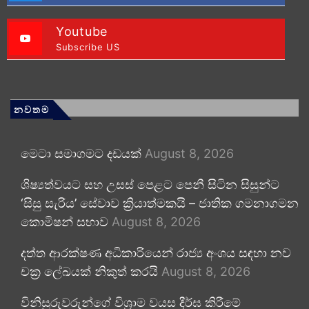
Youtube
Subscribe US
නවතම
මෙටා සමාගමට දඩයක්
August 8, 2026
ශිෂ්‍යත්වයට සහ උසස් පෙළට පෙනී සිටින සිසුන්ට
‘සිසු සැරිය’ සේවාව ක්‍රියාත්මකයි – ජාතික ගමනාගමන
කොමිෂන් සභාව
August 8, 2026
දත්ත ආරක්ෂණ අධිකාරියෙන් රාජ්‍ය අංශය සඳහා නව
චක්‍ර ලේඛයක් නිකුත් කරයි
August 8, 2026
විනිසුරුවරුන්ගේ විශ්‍රාම වයස දීර්ඝ කිරීමේ