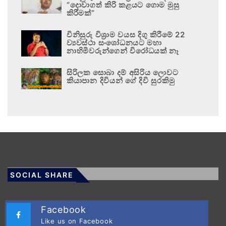
“දොවාගත් කිරි කළයට ගොම මුසු
කිරීමක්”
විනිසුරු විශ්‍රාම වයස දිගු කිරීමේ 22
ව්‍යවස්ථා සංශෝධනයට මහා
නාහිමිවරුන්ගෙන් විරෝධයක් නෑ
සිරිලක සොබා දම් අසිරිය ලොවට
කියාපාන දිවියන් ගේ දිවි සුරකිමු
SOCIAL SHARE
Facebook
Like us on Facebook