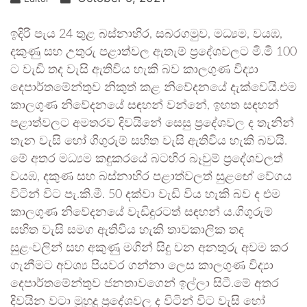
ඉදිරි පැය 24 තුළ බස්නාහිර, සබරගමුව, මධ්‍යම, වයඹ,
දකුණු සහ උතුරු පළාත්වල ඇතැම් ප්‍රදේශවලට මි.මී 100
ට වැඩි තද වැසි ඇතිවිය හැකි බව කාලගුණ විද්‍යා
දෙපාර්තමේන්තුව නිකුත් කළ නිවේදනයේ දැක්වෙයි.එම
කාලගුණ නිවේදනයේ සඳහන් වන්නේ, ඉහත සඳහන්
පළාත්වලට අමතරව දිවයිනේ සෙසු ප්‍රදේශවල ද තැනින්
තැන වැසි හෝ ගිගුරුම් සහිත වැසි ඇතිවිය හැකි බවයි.
මේ අතර මධ්‍යම කඳුකරයේ බටහිර බෑවුම් ප්‍රදේශවලත්
වයඹ, දකුණ සහ බස්නාහිර පළාත්වලත් සුළඟේ වේගය
විටින් විට පැ.කි.මී. 50 දක්වා වැඩි විය හැකි බව ද එම
කාලගුණ නිවේදනයේ වැඩිදුරටත් සඳහන් ය.ගිගුරුම්
සහිත වැසි සමග ඇතිවිය හැකි තාවකාලික තද
සුළංවලින් සහ අකුණු මගින් සිදු වන අනතුරු අවම කර
ගැනීමට අවශ්‍ය පියවර ගන්නා ලෙස කාලගුණ විද්‍යා
දෙපාර්තමේන්තුව ජනතාවගෙන් ඉල්ලා සිටී.මේ අතර
දිවයින වටා මුහුදු ප්‍රදේශවල ද විටින් විට වැසි හෝ