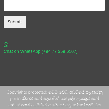
Submit
Chat on WhatsApp (+94 77 359 6107)
Copyrights protected: මෙම වෙබ් අඩවියේ පළකරනු
ලබන කිනම් හෝ දෙයකින් යම් පුද්ගලයකුට හෝ
පාර්ශවයකට යම්කිසි අගතියක් සිදුවන්නේ නම් එම