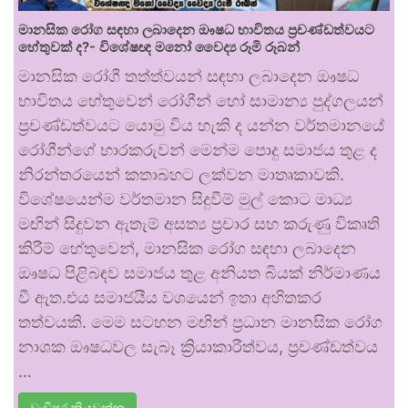
මානසික රෝග සඳහා ලබාදෙන ඖෂධ භාවිතය ප්‍රචණ්ඩත්වයට
හේතුවක් ද?- විශේෂඥ මනෝ වෛද්‍ය රූමි රූබන්
මානසික රෝගී තත්ත්වයන් සඳහා ලබාදෙන ඖෂධ
භාවිතය හේතුවෙන් රෝගීන් හෝ සාමාන්‍ය පුද්ගලයන්
ප්‍රචණ්ඩත්වයට යොමු විය හැකි ද යන්න වර්තමානයේ
රෝගීන්ගේ භාරකරුවන් මෙන්ම පොදු සමාජය තුළ ද
නිරන්තරයෙන් කතාබහට ලක්වන මාතෘකාවකි.
විශේෂයෙන්ම වර්තමාන සිදුවීම් මුල් කොට මාධ්‍ය
මඟින් සිදුවන ඇතැම් අසත්‍ය ප්‍රචාර සහ කරුණු විකෘති
කිරීම් හේතුවෙන්, මානසික රෝග සඳහා ලබාදෙන
ඖෂධ පිළිබඳව සමාජය තුළ අනියත බියක් නිර්මාණය
වී ඇත.එය සමාජයීය වශයෙන් ඉතා අහිතකර
තත්වයකි. මෙම සටහන මඟින් ප්‍රධාන මානසික රෝග
නාශක ඖෂධවල සැබෑ ක්‍රියාකාරීත්වය, ප්‍රචණ්ඩත්වය
…
වැඩිපුර කියවන්න