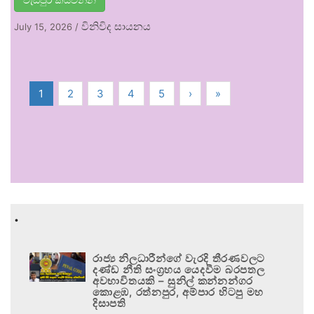
විනිවිද සායනය
July 15, 2026
/
1
2
3
4
5
›
»
.
රාජ්‍ය නිලධාරීන්ගේ වැරදි තීරණවලට
දණ්ඩ නීති සංග්‍රහය යෙදවීම බරපතල
අවභාවිතයකි – සුනිල් කන්නන්ගර
කොළඹ, රත්නපුර, අම්පාර හිටපු මහ
දිසාපති