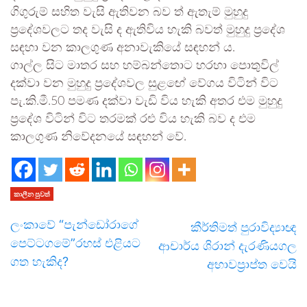
ගිගුරුම් සහිත වැසි ඇතිවන බව ත් ඇතැම් මුහුදු
ප්‍රදේශවලට තද වැසි ද ඇතිවිය හැකි බවත් මුහුදු ප්‍රදේශ
සඳහා වන කාලගුණ අනාවැකියේ සඳහන් ය.
ගාල්ල සිට මාතර සහ හම්බන්තොට හරහා පොතුවිල්
දක්වා වන මුහුදු ප්‍රදේශවල සුළඟේ වේගය විටින් විට
පැ.කි.මී.50 පමණ දක්වා වැඩි විය හැකි අතර එම මුහුදු
ප්‍රදේශ විටින් විට තරමක් රළු විය හැකි බව ද එම
කාලගුණ නිවේදනයේ සඳහන් වේ.
කාලීන පුවත්
ලංකාවේ “පැන්ඩෝරාගේ
කීර්තිමත් පුරාවිද්‍යාඥ
පෙට්ටගමේ”රහස් එළියට
ආචාර්ය ශිරාන් දැරණියගල
ගත හැකිද?
අභාවප්‍රාප්ත වෙයි