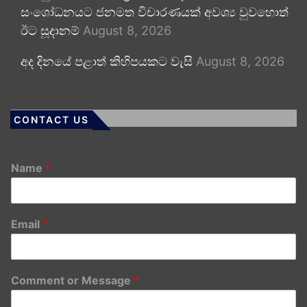
සංශෝධනයට ජනමත විචාරණයක් අවශ්‍ය වුවහොත්
ඊට සූදානම්
August 8, 2026
අද දිනයේ පළාත් කිහිපයකට වැසි
August 8, 2026
CONTACT US
Name
*
Email
*
Comment or Message
*