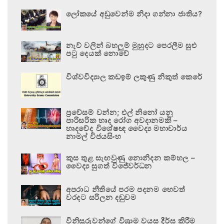
ලෝකයේ අඩුවෙන්ම නිදා ගන්නා ජාතිය?
නැව් වලින් බහලුම් මුහුදට පෙරලීම සුළු
පටු දෙයක් නොවේ
විශ්වවිද්‍යාල කඩඉම් ලකුණු නිකුත් කෙරේ
ප්‍රවේසම් වන්න; එල් නිනෝ යනු
පාරිසරික හෘද රෝග අවදානමකි –
හෘදවේද විශේෂඥ වෛද්‍ය මහාචාර්ය
නාමල් විජයසිංහ
කුස තුළ සැඟවුණු නොනිදන කම්හල –
වෛද්‍ය සුගත් විජේවර්ධන
අපරාධ නීතියේ පරම පදනම හෙවත්
වරදට සරිලන දඬුවම
විනිසුරුවන්ගේ විශ්‍රාම වයස දීර්ඝ කිරීම