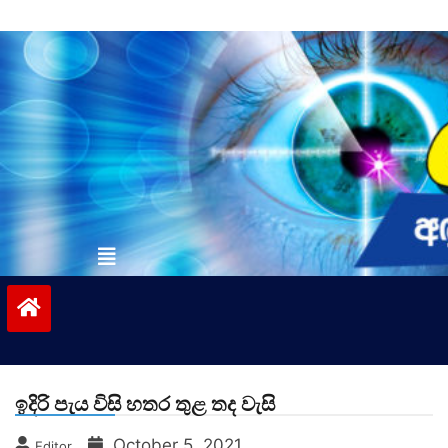
Skip
to
content
vinivida.lk
ඉදිරි පැය විසි හතර තුළ තද වැසි
October 5, 2021
Editor