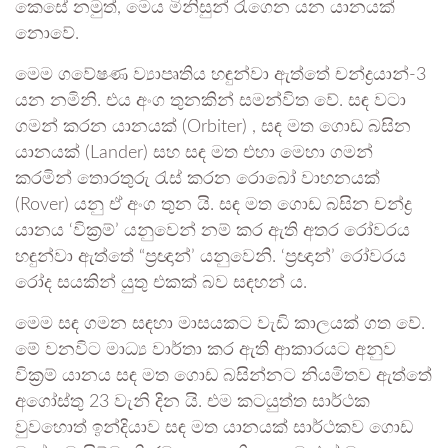
කෙසේ නමුත්, මෙය මිනිසුන් රැගෙන යන යානයක්
නොවේ.
මෙම ගවේෂණ ව්‍යාපෘතිය හඳුන්වා ඇත්තේ චන්ද්‍රයාන්-3
යන නමිනි. එය අංග තුනකින් සමන්විත වේ. සඳ වටා
ගමන් කරන යානයක් (Orbiter) , සඳ මත ගොඩ බසින
යානයක් (Lander) සහ සඳ මත එහා මෙහා ගමන්
කරමින් තොරතුරු රැස් කරන රොබෝ වාහනයක්
(Rover) යනු ඒ අංග තුන යි. සඳ මත ගොඩ බසින චන්ද්‍ර
යානය ‘වික්‍රම්’ යනුවෙන් නම් කර ඇති අතර රෝවරය
හඳුන්වා ඇත්තේ “ප්‍රඥාන්’ යනුවෙනි. ‘ප්‍රඥාන්’ රෝවරය
රෝද සයකින් යුතු එකක් බව සඳහන් ය.
මෙම සඳ ගමන සඳහා මාසයකට වැඩි කාලයක් ගත වේ.
මේ වනවිට මාධ්‍ය වාර්තා කර ඇති ආකාරයට අනුව
වික්‍රම් යානය සඳ මත ගොඩ බසින්නට නියමිතව ඇත්තේ
අගෝස්තු 23 වැනි දින යි. එම කටයුත්ත සාර්ථක
වුවහොත් ඉන්දියාව සඳ මත යානයක් සාර්ථකව ගොඩ