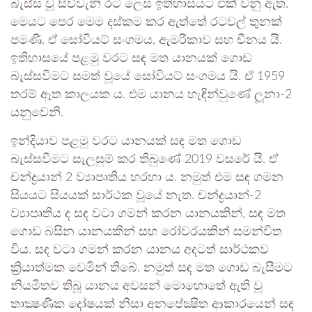
බැස්ස වූ සිව්වැනි රට ලෙස ඉතිහාසයට එක් වනු ඇත.
මෙයට පෙර මෙම දස්කම කර ඇත්තේ රටවල් තුනක්
පමණි. ඒ සෝවියට් සංගමය, ඇමරිකාව සහ චීනය යි.
ඉතිහාසයේ පළමු වරට සඳ මත යානයක් ගොඩ
බැස්සවීමට සමත් වූයේ සෝවියට් සංගමය යි. ඒ 1959
තරම් ඈත කාලයක ය. එම යානය හැඳින්වුණේ ලූනා-2
යනුවෙනි.
ඉන්දියාව පළමු වරට යානයක් සඳ මත ගොඩ
බැස්සවීමට සැලසුම් කර තිබුණේ 2019 වසරේ යි. ඒ
චන්ද්‍රයාන් 2 ව්‍යාපෘතිය හරහා ය. නමුත් එම සඳ ගමන
සියයට සියයක් සාර්ථක වූයේ නැත. චන්ද්‍රයාන්-2
ව්‍යාපෘතිය ද සඳ වටා ගමන් කරන යානයකින්, සඳ මත
ගොඩ බසින යානයකින් සහ රෝවරයකින් සමන්විත
විය. සඳ වටා ගමන් කරන යානය අදටත් සාර්ථකව
ක්‍රියාත්මක වෙමින් තිබේ. නමුත් සඳ මත ගොඩ බැසීමට
නියමිතව තිබූ යානය අවසන් මොහොතේ ඇති වූ
තාක්‍ෂණික දෝෂයක් නිසා අනපේක්‍ෂිත ආකාරයෙන් සඳ