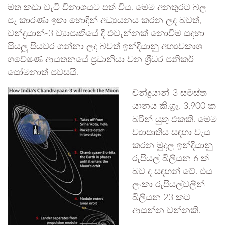
මත කඩා වැටී විනාශයට පත් විය. මෙම අනතුරට බල
පෑ කාරණා ඉතා හොඳින් අධ්‍යයනය කරන ලද බවත්,
චන්ද්‍රයාන්-3 ව්‍යාපෘතියේ දී එවැන්නක් නොවීම සඳහා
සියලු පියවර ගන්නා ලද බවත් ඉන්දියානු අභ්‍යවකාශ
ගවේෂණ ආයතනයේ ප්‍රධානියා වන ශ්‍රීධර පනිකර්
සෝමනාත් පවසයි.
චන්ද්‍රයාන්-3 සමස්ත
යානය කි.ග්‍රෑ. 3,900 ක
බරින් යුතු එකකි. මෙම
ව්‍යාපෘතිය සඳහා වැය
කරන මුදල ඉන්දියානු
රුපියල් බිලියන 6 ක්
බව ද සඳහන් වේ. එය
ලංකා රුපියල්වලින්
බිලියන 23 කට
ආසන්න වන්නකි.