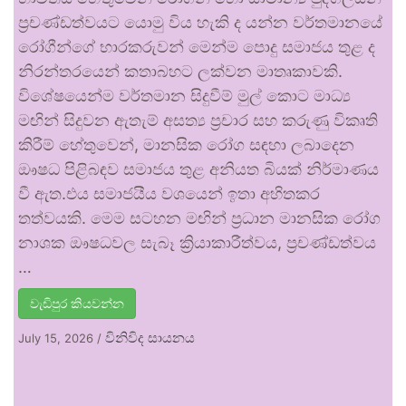
ප්‍රචණ්ඩත්වයට යොමු විය හැකි ද යන්න වර්තමානයේ
රෝගීන්ගේ භාරකරුවන් මෙන්ම පොදු සමාජය තුළ ද
නිරන්තරයෙන් කතාබහට ලක්වන මාතෘකාවකි.
විශේෂයෙන්ම වර්තමාන සිදුවීම් මුල් කොට මාධ්‍ය
මඟින් සිදුවන ඇතැම් අසත්‍ය ප්‍රචාර සහ කරුණු විකෘති
කිරීම් හේතුවෙන්, මානසික රෝග සඳහා ලබාදෙන
ඖෂධ පිළිබඳව සමාජය තුළ අනියත බියක් නිර්මාණය
වී ඇත.එය සමාජයීය වශයෙන් ඉතා අහිතකර
තත්වයකි. මෙම සටහන මඟින් ප්‍රධාන මානසික රෝග
නාශක ඖෂධවල සැබෑ ක්‍රියාකාරීත්වය, ප්‍රචණ්ඩත්වය
…
වැඩිපුර කියවන්න
විනිවිද සායනය
July 15, 2026
/