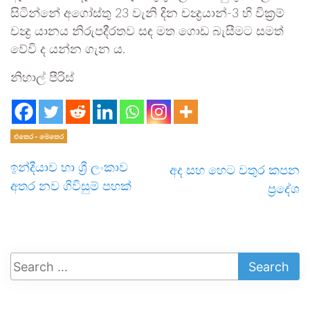
සිටින්නේ අගෝස්තු 23 වැනි දින චන්‍ද්‍රයාන්-3 හි වික්‍රම්
චන්‍ද්‍ර යානය නිරුපදි්‍රතව සඳ මත ගොඩ බැසීමට සමත්
වේවි ද යන්න ගැන ය.
නිහාල් පීරිස්
එතෙර - මෙතෙර
ඉන්දීයාව හා ශ්‍රී ලංකාව
අද සහ හෙට වතුර කපන
අතර නව ගිවිසුම් පහක්
ප්‍රදේශ