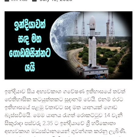
ඉන්දියාව සිය අභ්‍යවකාශ ගවේෂණ ඉතිහාසයේ තවත්
ඓතිහාසික කටයුත්තකට සූදානම් වෙයි. එනම් එරට
ඉතිහාසයේ පළමු වතාවට සඳ මත යානයක් ගොඩ
බැස්සවීමයි. මෙම යානය රැගත් රොකට්ටුව 14 වැනි
සිකුරාදා පස්වරු 2.35 ට ඉන්දියාවේ ශ්‍රී හරිකොතා
අභ්‍යවකාශ මධ්‍යස්ථානයෙන් ගුවන්ගත කරනු ලැබිණි.