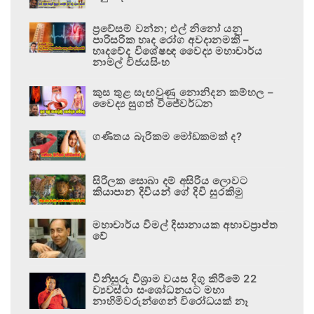
ප්‍රවේසම් වන්න; එල් නිනෝ යනු
පාරිසරික හෘද රෝග අවදානමකි –
හෘදවේද විශේෂඥ වෛද්‍ය මහාචාර්ය
නාමල් විජයසිංහ
කුස තුළ සැඟවුණු නොනිදන කම්හල –
වෛද්‍ය සුගත් විජේවර්ධන
ගණිතය බැරිකම මෝඩකමක් ද?
සිරිලක සොබා දම් අසිරිය ලොවට
කියාපාන දිවියන් ගේ දිවි සුරකිමු
මහාචාර්ය විමල් දිසානායක අභාවප්‍රාප්ත
වේ
විනිසුරු විශ්‍රාම වයස දිගු කිරීමේ 22
ව්‍යවස්ථා සංශෝධනයට මහා
නාහිමිවරුන්ගෙන් විරෝධයක් නෑ