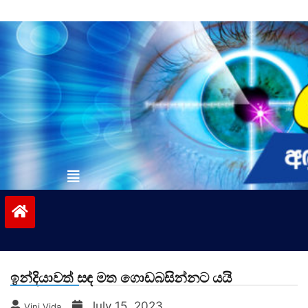
Skip
to
content
vinivida.lk
ඉන්දියාවත් සඳ මත ගොඩබසින්නට යයි
July 15, 2023
Vini Vida