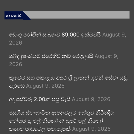
නවතම
ඩෙංගු රෝගීන් සංඛ්‍යාව 89,000 ඉක්මවයි
August 9,
2026
ශබ්ද දූෂණයට එරෙහිව නව රෙගුලාසි
August 9,
2026
කුවේට් සහ කොළඹ අතර ශ්‍රී ලංකන් ගුවන් සේවා යළි
ඇරඹේ
August 9, 2026
අද පස්වරු 2.00න් පසු වැසි
August 9, 2026
පසුගිය ස්වාභාවික ආපදාවලට හේතුව නිරිතදිග
මෝසම් ද, එල් නිනෝ ද? සුපර් එල් නිනෝ
කතාව මාධ්‍යවල මවාපෑමක්
August 9, 2026