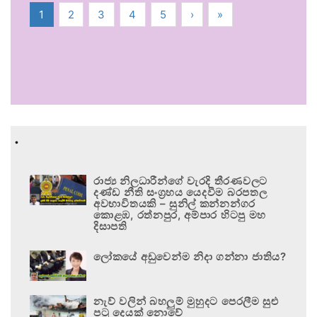
1
2
3
4
5
›
»
.
රාජ්‍ය නිලධාරීන්ගේ වැරදි තීරණවලට
දණ්ඩ නීති සංග්‍රහය යෙදවීම බරපතල
අවභාවිතයකි – සුනිල් කන්නන්ගර
කොළඹ, රත්නපුර, අම්පාර හිටපු මහ
දිසාපති
ලෝකයේ අඩුවෙන්ම නිදා ගන්නා ජාතිය?
නැව් වලින් බහලුම් මුහුදට පෙරලීම සුළු
පටු දෙයක් නොවේ