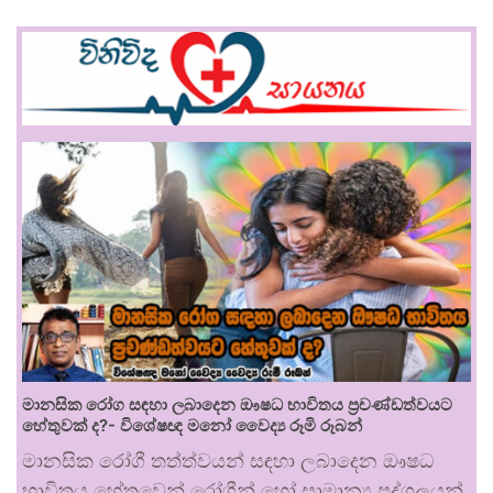
මානසික රෝග සඳහා ලබාදෙන ඖෂධ භාවිතය ප්‍රචණ්ඩත්වයට
හේතුවක් ද?- විශේෂඥ මනෝ වෛද්‍ය රූමි රූබන්
මානසික රෝගී තත්ත්වයන් සඳහා ලබාදෙන ඖෂධ
භාවිතය හේතුවෙන් රෝගීන් හෝ සාමාන්‍ය පුද්ගලයන්