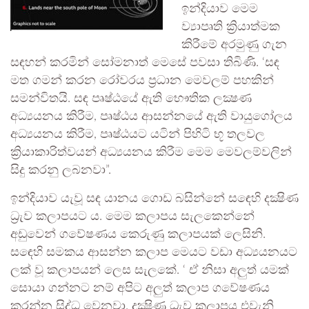
ඉන්දියාව මෙම
ව්‍යාපෘති ක්‍රියාත්මක
කිරීමේ අරමුණු ගැන
සඳහන් කරමින් සෝමනාත් මෙසේ පවසා තිබිණි. ‘සඳ
මත ගමන් කරන රෝවරය ප්‍රධාන මෙවලම් පහකින්
සමන්විතයි. සඳ පෘෂ්ඨයේ ඇති භෞතික ලක්‍ෂණ
අධ්‍යයනය කිරීම, පෘෂ්ඨය ආසන්නයේ ඇති වායුගෝලය
අධ්‍යයනය කිරීම, පෘෂ්ඨයට යටින් පිහිටි භූ තලවල
ක්‍රියාකාරිත්වයන් අධ්‍යයනය කිරීම මෙම මෙවලම්වලින්
සිදු කරනු ලබනවා”.
ඉන්දියාව යැවූ සඳ යානය ගොඩ බසින්නේ සඳෙහි දක්‍ෂිණ
ධ්‍රැව කලාපයට ය. මෙම කලාපය සැලකෙන්නේ
අඩුවෙන් ගවේෂණය කෙරුණු කලාපයක් ලෙසිනි.
සඳෙහි සමකය ආසන්න කලාප මෙයට වඩා අධ්‍යයනයට
ලක් වූ කලාපයන් ලෙස සැලකේ. ‘ ඒ නිසා අලුත් යමක්
සොයා ගන්නට නම් අපිට අලුත් කලාප ගවේෂණය
කරන්න සිද්ධ වෙනවා. දක්‍ෂිණ ධ්‍රැව කලාපය එවැනි