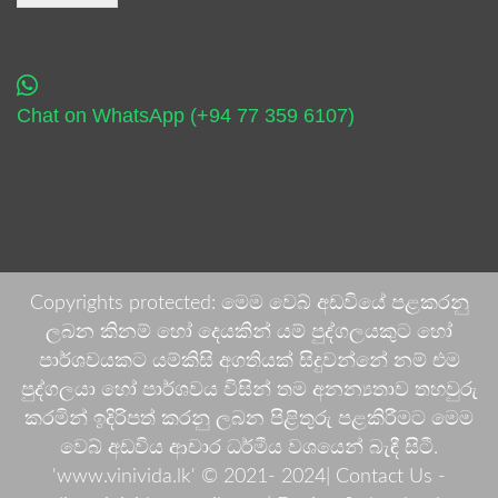
Chat on WhatsApp (+94 77 359 6107)
Copyrights protected: මෙම වෙබ් අඩවියේ පළකරනු
ලබන කිනම් හෝ දෙයකින් යම් පුද්ගලයකුට හෝ
පාර්ශවයකට යම්කිසි අගතියක් සිදුවන්නේ නම් එම
පුද්ගලයා හෝ පාර්ශවය විසින් තම අනන්‍යතාව තහවුරු
කරමින් ඉදිරිපත් කරනු ලබන පිළිතුරු පළකිරීමට මෙම
වෙබ් අඩවිය ආචාර ධර්මීය වශයෙන් බැඳී සිටී.
'www.vinivida.lk' © 2021- 2024| Contact Us -