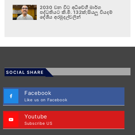
2030 වන විට අධිවේගී මාර්ග
පද්ධතියට කි.මී. 132ක්;සියලු වියදම්
දේශීය අරමුදල්වලින්
SOCIAL SHARE
Facebook
Like us on Facebook
Youtube
Subscribe US