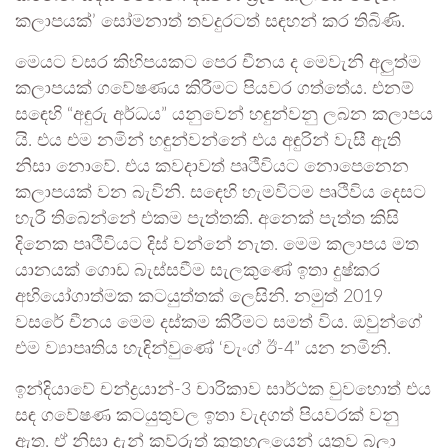
කලාපයක්’ සෝමනාත් තවදුරටත් සඳහන් කර තිබිණි.
මෙයට වසර කිහිපයකට පෙර චීනය ද මෙවැනි අලුත්ම
කලාපයක් ගවේෂණය කිරීමට පියවර ගත්තේය. එනම්
සඳෙහි “අඳුරු අර්ධය” යනුවෙන් හඳුන්වනු ලබන කලාපය
යි. එය එම නමින් හඳුන්වන්නේ එය අඳුරින් වැසී ඇති
නිසා නොවේ. එය කවදාවත් පෘථිවියට නොපෙනෙන
කලාපයක් වන බැවිනි. සඳෙහි හැමවිටම පෘථිවිය දෙසට
හැරී තිබෙන්නේ එකම පැත්තකි. අනෙක් පැත්ත කිසි
දිනෙක පෘථිවියට දිස් වන්නේ නැත. මෙම කලාපය මත
යානයක් ගොඩ බැස්සවීම සැලකුණේ ඉතා දුෂ්කර
අභියෝගාත්මක කටයුත්තක් ලෙසිනි. නමුත් 2019
වසරේ චීනය මෙම දස්කම කිරීමට සමත් විය. ඔවුන්ගේ
එම ව්‍යාපෘතිය හැඳින්වුණේ ‘චැංග් ඊ-4” යන නමිනි.
ඉන්දියාවේ චන්ද්‍රයාන්-3 චාරිකාව සාර්ථක වුවහොත් එය
සඳ ගවේෂණ කටයුතුවල ඉතා වැදගත් පියවරක් වනු
ඇත. ඒ නිසා දැන් කව්රුත් කුතුහලයෙන් යුතුව බලා