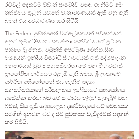
රටවල් දෙකටම වඩාත් සංවේදීව විසඳා ගැනීමට මේ
තත්ත්වය තුළින් යහපත් වාතාවරණයක් ඇති වනු ඇති
බවත් එය අවධාරණය කර සිටියි.
The Federal පුවත්පතේ විශ්ලේෂකයන් පවසන්නේ
අනුර කුමාර දිසානායක ජනාධිපතිවරයාගේ ප්‍රධාන
පක්ෂය වූ ජනතා විමුක්ති පෙරමුණ ඓතිහාසික
වශයෙන් ඉන්දීය විරෝධී ස්ථාවරයක් ගත් දේශපාලන
ව්‍යාපාරයක් වුව ද ජනපතිවරයා මේ වන විට වඩාත්
ප්‍රායෝගික මාර්ගයට එළැඹී ඇති බවය. ශ්‍රී ලංකාවේ
ආර්ථික අභියෝගයන් ජය ගැනීම සඳහා
ජනපතිවරයාගේ පරිපාලනය ඉන්දියාවේ සහයෝගය
අපේක්ෂා කරන බව මේ සංචාරය තුළින් පැහැදිලි වන
බවත්, සිය දැඩි දේශපාලන දෘෂ්ටිවාදයේ යම් වෙනසක්
එමගින් අඟවන බව ද එම පුවත්පත වැඩිදුරටත් සඳහන්
කර සිටියි.