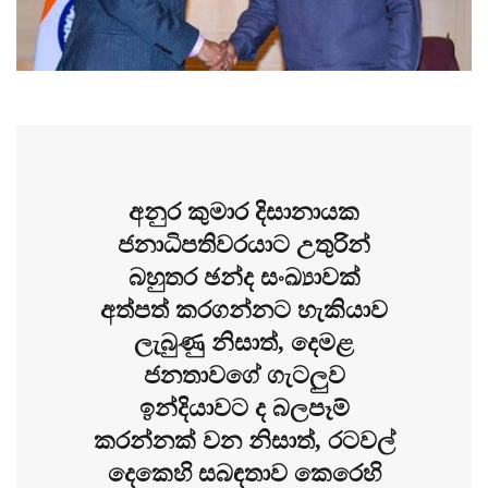
අනුර කුමාර දිසානායක
ජනාධිපතිවරයාට උතුරින්
බහුතර ඡන්ද සංඛ්‍යාවක්
අත්පත් කරගන්නට හැකියාව
ලැබුණු නිසාත්, දෙමළ
ජනතාවගේ ගැටලුව
ඉන්දියාවට ද බලපෑම්
කරන්නක් වන නිසාත්, රටවල්
දෙකෙහි සබඳතාව කෙරෙහි