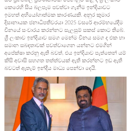
යම් ප්‍රගතිශීලි ප්‍රවණතාවක් පෙන්නුම් කළ ද ශ්‍රී ලංකාව
කෙරෙහි සිය බලපෑම පවත්වා ගැනීම ඉන්දියාවට
ඉමහත් අභියෝගාත්මක කාරණයකි. අනුර කුමාර
දිසානායක ජනාධිපතිවරයා 2025 වසරේ ආරම්භයේදීම
චීනයේ සංචාරය කරන්නට සැලසුම් සකස් කොට තිබේ.
ශ්‍රී ලංකාව ඉන්දියාව සමග මෙන්ම චීනය සමග ද එක හා
සමාන සබඳතාවක් පවත්වාගෙන යන්නට එමගින්
අපේක්ෂා කරනු ඇති බවත්, එය ඉන්දියාව පැත්තෙන් යම්
කිසි අවාසි සහගත තත්ත්වයක් ඇති කරන්නට ඉඩ ඇති
බවටත් ඇතැම් ඉන්දීය මාධ්‍ය පෙන්වා දෙයි.