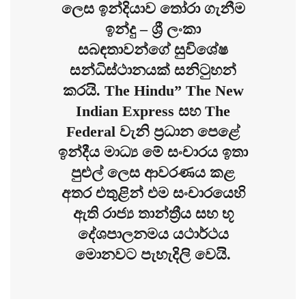
ලෙස ඉන්දියාව තෝරා ගැනීම
ඉන්දු – ශ්‍රී ලංකා
සබඳතාවන්ගේ සුවිශේෂ
සන්ධිස්ථානයක් සනිටුහන්
කරයි. The Hindu” The New
Indian Express සහ The
Federal වැනි ප්‍රධාන පෙළේ
ඉන්දීය මාධ්‍ය මේ සංචාරය ඉතා
පුළුල් ලෙස ආවරණය කළ
අතර එතුළින් එම සංචාරයෙහි
ඇති රාජ්‍ය තාන්ත්‍රීය සහ භූ
දේශපාලනමය යථාර්ථය
මොනවට පැහැදිලි වෙයි.