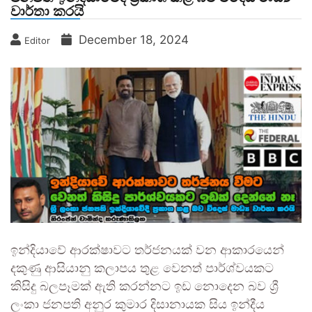
වාර්තා කරයි
December 18, 2024
Editor
ඉන්දියාවේ ආරක්ෂාවට තර්ජනයක් වන ආකාරයෙන්
දකුණු ආසියානු කලාපය තුළ වෙනත් පාර්ශ්වයකට
කිසිදු බලපෑමක් ඇති කරන්නට ඉඩ නොදෙන බව ශ්‍රී
ලංකා ජනපති අනුර කුමාර දිසානායක සිය ඉන්දීය