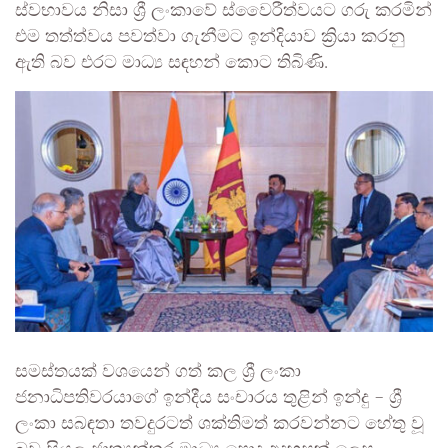
ස්වභාවය නිසා ශ්‍රී ලංකාවේ ස්වෛරීත්වයට ගරු කරමින්
එම තත්ත්වය පවත්වා ගැනීමට ඉන්දියාව ක්‍රියා කරනු
ඇති බව එරට මාධ්‍ය සඳහන් කොට තිබිණි.
සමස්තයක් වශයෙන් ගත් කල ශ්‍රී ලංකා
ජනාධිපතිවරයාගේ ඉන්දීය සංචාරය තුළින් ඉන්දු – ශ්‍රී
ලංකා සබඳතා තවදුරටත් ශක්තිමත් කරවන්නට හේතු වූ