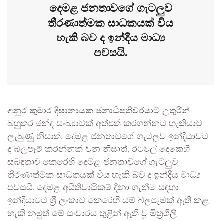
දෙමළ ජනතාවගේ ගැටලුව
තීරණාත්මක සාධකයක් විය
හැකි බව ද ඉන්දීය මාධ්‍ය
පවසයි.
අනුර කුමාර දිසානායක ජනාධිපතිවරයාට උතුරින්
බහුතර ඡන්ද සංඛ්‍යාවක් අත්පත් කරගන්නට හැකියාව
ලැබුණු නිසාත්, දෙමළ ජනතාවගේ ගැටලුව ඉන්දියාවට
ද බලපෑම් කරන්නක් වන නිසාත්, රටවල් දෙකෙහි
සබඳතාව කෙරෙහි දෙමළ ජනතාවගේ ගැටලුව
තීරණාත්මක සාධකයක් විය හැකි බව ද ඉන්දීය මාධ්‍ය
පවසයි. දෙමළ අයිතිවාසිකම් දිනා ගැනීම සඳහා
ඉන්දියාවට ශ්‍රී ලංකාව කෙරෙහි යම් බලපෑමක් ඇති කළ
හැකි නමුත් මේ සංචාරය තුළින් ඇති වූ මිත්‍රශීලි