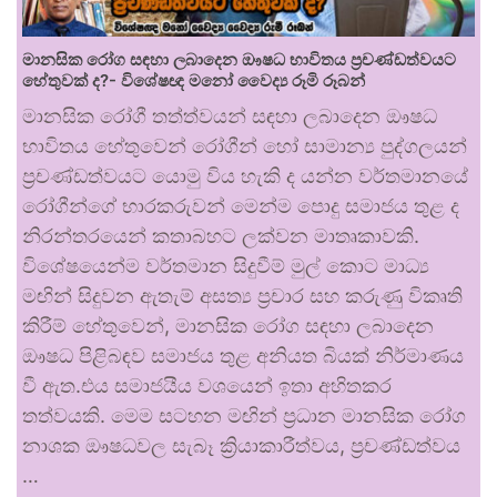
මානසික රෝග සඳහා ලබාදෙන ඖෂධ භාවිතය ප්‍රචණ්ඩත්වයට
හේතුවක් ද?- විශේෂඥ මනෝ වෛද්‍ය රූමි රූබන්
මානසික රෝගී තත්ත්වයන් සඳහා ලබාදෙන ඖෂධ
භාවිතය හේතුවෙන් රෝගීන් හෝ සාමාන්‍ය පුද්ගලයන්
ප්‍රචණ්ඩත්වයට යොමු විය හැකි ද යන්න වර්තමානයේ
රෝගීන්ගේ භාරකරුවන් මෙන්ම පොදු සමාජය තුළ ද
නිරන්තරයෙන් කතාබහට ලක්වන මාතෘකාවකි.
විශේෂයෙන්ම වර්තමාන සිදුවීම් මුල් කොට මාධ්‍ය
මඟින් සිදුවන ඇතැම් අසත්‍ය ප්‍රචාර සහ කරුණු විකෘති
කිරීම් හේතුවෙන්, මානසික රෝග සඳහා ලබාදෙන
ඖෂධ පිළිබඳව සමාජය තුළ අනියත බියක් නිර්මාණය
වී ඇත.එය සමාජයීය වශයෙන් ඉතා අහිතකර
තත්වයකි. මෙම සටහන මඟින් ප්‍රධාන මානසික රෝග
නාශක ඖෂධවල සැබෑ ක්‍රියාකාරීත්වය, ප්‍රචණ්ඩත්වය
…