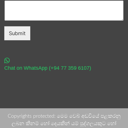
Submit
Chat on WhatsApp (+94 77 359 6107)
Copyrights protected: මෙම වෙබ් අඩවියේ පළකරනු
ලබන කිනම් හෝ දෙයකින් යම් පුද්ගලයකුට හෝ