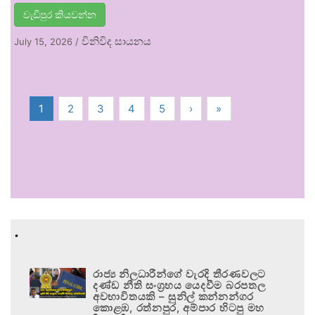
වැඩිපුර කියවන්න
විනිවිද සායනය
July 15, 2026
/
1
2
3
4
5
›
»
.
රාජ්‍ය නිලධාරීන්ගේ වැරදි තීරණවලට
දණ්ඩ නීති සංග්‍රහය යෙදවීම බරපතල
අවභාවිතයකි – සුනිල් කන්නන්ගර
කොළඹ, රත්නපුර, අම්පාර හිටපු මහ