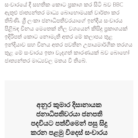
සංචාරයේ දී සහතික කොට ප්‍රකාශ කර සිටි බව BBC
ඇතුළු ජාත්‍යන්තර මාධ්‍ය බොහොමයක් වාර්තා කර
තිබිණි. ශ්‍රී ලංකා ජනාධිපතිවරයාගේ ඉන්දීය සංචාරය
පිළිබඳ චීනය මෙතෙක් නිල වශයෙන් කිසිදු ප්‍රකාශයක්
ඉදිරිපත් කොට නොමැති අතර මේ කලාපය තුළ
ඉන්දියාව සහ චීනය අතර පවතින උපායමාර්ගික තරගය
තුළ මේ සංචාරය ඉතා වැදගත් කාරණයක් බව බොහෝ
ජාත්‍යන්තර මාධ්‍යවල මතය වී තිබේ.
අනුර කුමාර දිසානායක
ජනාධිපතිවරයා ජනපති
පදවියට පත්වීමෙන් පසු සිදු
කරන පළමු විදෙස් සංචාරය