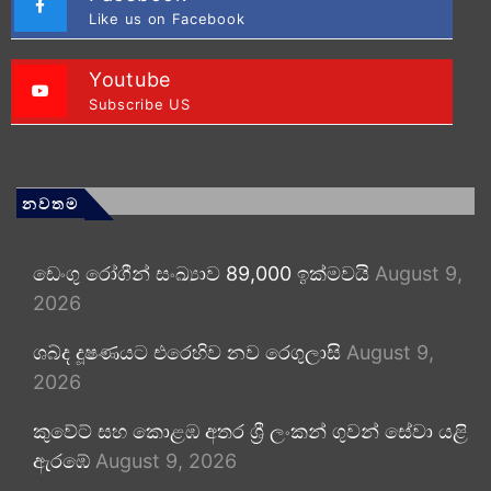
Like us on Facebook
Youtube
Subscribe US
නවතම
ඩෙංගු රෝගීන් සංඛ්‍යාව 89,000 ඉක්මවයි
August 9,
2026
ශබ්ද දූෂණයට එරෙහිව නව රෙගුලාසි
August 9,
2026
කුවේට් සහ කොළඹ අතර ශ්‍රී ලංකන් ගුවන් සේවා යළි
ඇරඹේ
August 9, 2026