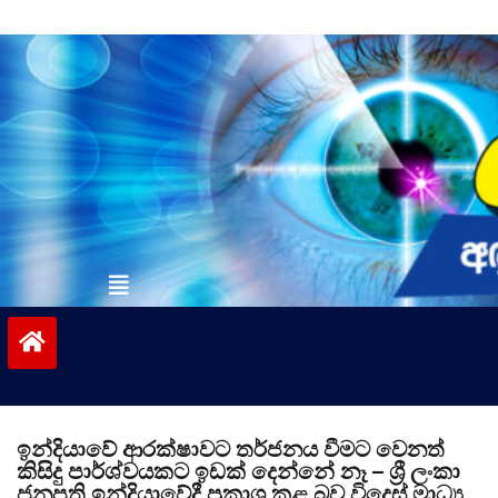
Skip
to
content
vinivida.lk
ඉන්දියාවේ ආරක්ෂාවට තර්ජනය වීමට වෙනත්
කිසිදු පාර්ශ්වයකට ඉඩක් දෙන්නේ නෑ – ශ්‍රී ලංකා
ජනපති ඉන්දියාවේදී ප්‍රකාශ කළ බව විදෙස් මාධ්‍ය