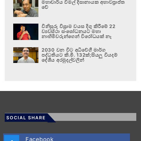
මහාචාර්ය විමල් දිසානායක අභාවප්‍රාප්ත
වේ
විනිසුරු විශ්‍රාම වයස දිගු කිරීමේ 22
ව්‍යවස්ථා සංශෝධනයට මහා
නාහිමිවරුන්ගෙන් විරෝධයක් නෑ
2030 වන විට අධිවේගී මාර්ග
පද්ධතියට කි.මී. 132ක්;සියලු වියදම්
දේශීය අරමුදල්වලින්
SOCIAL SHARE
Facebook