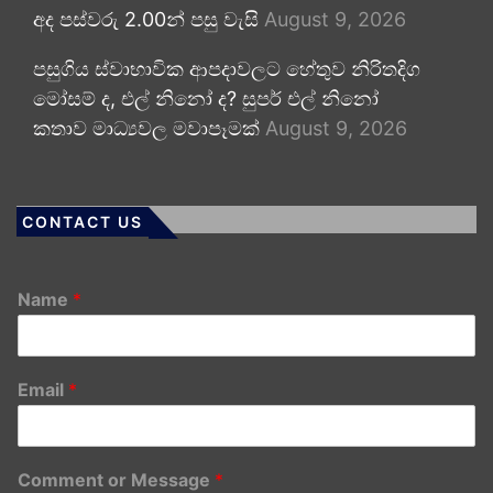
අද පස්වරු 2.00න් පසු වැසි
August 9, 2026
පසුගිය ස්වාභාවික ආපදාවලට හේතුව නිරිතදිග
මෝසම් ද, එල් නිනෝ ද? සුපර් එල් නිනෝ
කතාව මාධ්‍යවල මවාපෑමක්
August 9, 2026
CONTACT US
Name
*
Email
*
Comment or Message
*