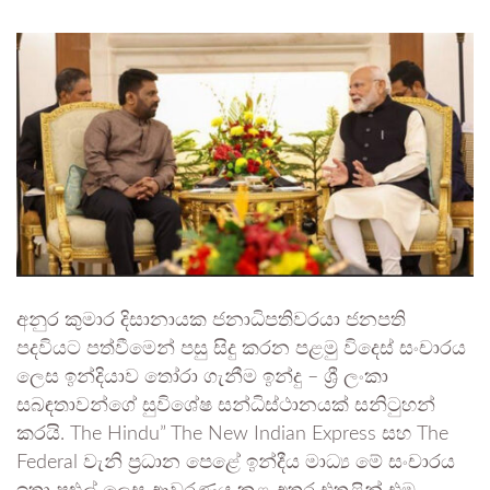
අනුර කුමාර දිසානායක ජනාධිපතිවරයා ජනපති
පදවියට පත්වීමෙන් පසු සිදු කරන පළමු විදෙස් සංචාරය
ලෙස ඉන්දියාව තෝරා ගැනීම ඉන්දු – ශ්‍රී ලංකා
සබඳතාවන්ගේ සුවිශේෂ සන්ධිස්ථානයක් සනිටුහන්
කරයි. The Hindu” The New Indian Express සහ The
Federal වැනි ප්‍රධාන පෙළේ ඉන්දීය මාධ්‍ය මේ සංචාරය