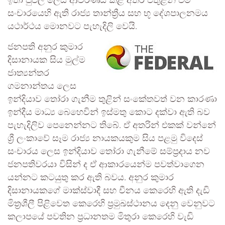
ඉතා පුළුල් ලෙස ආවරණය කළ අතර එතුළින් එම
සංචාරයෙහි ඇති රාජ්‍ය තාන්ත්‍රීය සහ භූ දේශපාලනමය
යථාර්ථය මොනවට පැහැදිලි වෙයි.
ජනපති අනුර කුමාර
දිසානායක සිය මුල්ම
ජාත්‍යන්තර
ගමනාන්තය ලෙස
ඉන්දියාව තෝරා ගැනීම තුළින් සංකේතවත් වන කාරණා
ඉන්දීය මාධ්‍ය බෙහෙවින් ඉස්මතු කොට දක්වා ඇති බව
පැහැදිලිව පෙනෙන්නට තිබේ. ඒ අතරින් එකක් වන්නේ
ශ්‍රී ලංකාවේ සෑම රාජ්‍ය නායකයකුම සිය පළමු විදෙස්
සංචාරය ලෙස ඉන්දියාව තෝරා ගැනීමේ සම්ප්‍රදාය නව
ජනපතිවරයා විසින් ද ඒ ආකාරයෙන්ම පවත්වාගෙන
යන්නට කටයුතු කර ඇති බවය. අනුර කුමාර
දිසානායකගේ මාක්ස්වාදී සහ චීනය කෙරෙහි ඇති දැඩි
මිත්‍රශීලී පිළිවෙත කෙරෙහි ප්‍රමුඛස්ථානය දෙනු වෙනුවට
කලාපයේ පවතින ප්‍රධානතම මිතුරා කෙරෙහි වැඩි