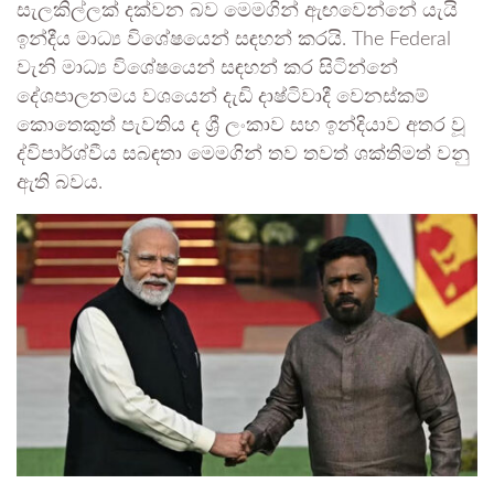
සැලකිල්ලක් දක්වන බව මෙමගින් ඇඟවෙන්නේ යැයි
ඉන්දීය මාධ්‍ය විශේෂයෙන් සඳහන් කරයි. The Federal
වැනි මාධ්‍ය විශේෂයෙන් සඳහන් කර සිටින්නේ
දේශපාලනමය වශයෙන් දැඩි දාෂ්ටිවාදී වෙනස්කම්
කොතෙකුත් පැවතිය ද ශ්‍රී ලංකාව සහ ඉන්දියාව අතර වූ
ද්විපාර්ශ්වීය සබඳතා මෙමගින් තව තවත් ශක්තිමත් වනු
ඇති බවය.