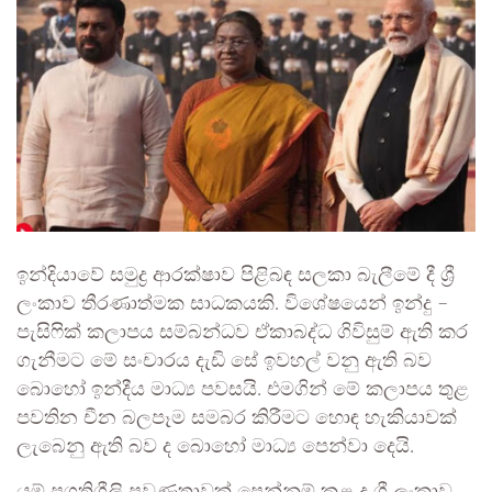
ඉන්දියාවේ සමුද්‍ර ආරක්ෂාව පිළිබඳ සලකා බැලීමේ දී ශ්‍රී
ලංකාව තීරණාත්මක සාධකයකි. විශේෂයෙන් ඉන්දු –
පැසිෆික් කලාපය සම්බන්ධව ඒකාබද්ධ ගිවිසුම් ඇති කර
ගැනීමට මේ සංචාරය දැඩි සේ ඉවහල් වනු ඇති බව
බොහෝ ඉන්දීය මාධ්‍ය පවසයි. එමගින් මේ කලාපය තුළ
පවතින චීන බලපෑම සමබර කිරීමට හොඳ හැකියාවක්
ලැබෙනු ඇති බව ද බොහෝ මාධ්‍ය පෙන්වා දෙයි.