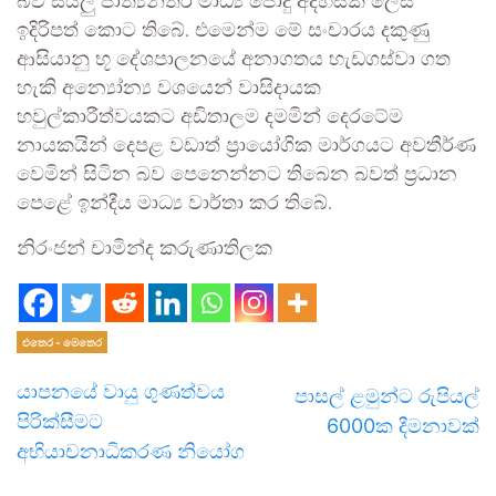
බව සියලු ජාත්‍යන්තර මාධ්‍ය පොදු අදහසක් ලෙස
ඉදිරිපත් කොට තිබේ. එමෙන්ම මේ සංචාරය දකුණු
ආසියානු භූ දේශපාලනයේ අනාගතය හැඩගස්වා ගත
හැකි අන්‍යෝන්‍ය වශයෙන් වාසිදායක
හවුල්කාරීත්වයකට අඩිතාලම දමමින් දෙරටේම
නායකයින් දෙපළ වඩාත් ප්‍රායෝගික මාර්ගයට අවතීර්ණ
වෙමින් සිටින බව පෙනෙන්නට තිබෙන බවත් ප්‍රධාන
පෙළේ ඉන්දීය මාධ්‍ය වාර්තා කර තිබේ.
නිරංජන් චාමින්ද කරුණාතිලක
එතෙර - මෙතෙර
යාපනයේ වායු ගුණත්වය
පාසල් ළමුන්ට රුපියල්
පිරික්සීමට
6000ක දීමනාවක්
අභියාචනාධිකරණ නියෝග