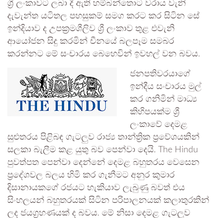
ශ්‍රී ලංකාවට ලබා දී ඇති හම්බන්තොට වරාය වැනි
දැවැන්ත යටිතල පහසුකම් සමග කරට කර සිටින සේ
ඉන්දියාව ද උපක්‍රමශීලිව ශ්‍රී ලංකාව තුළ එවැනි
ආයෝජන සිදු කරමින් චීනයේ බලපෑම සමබර
කරන්නට මේ සංචාරය බෙහෙවින් ඉවහල් වන බවය.
ජනපතිවරයාගේ
ඉන්දීය සංචාරය මුල්
කර ගනිමින් මාධ්‍ය
කිහිපයක්ම ශ්‍රී
ලංකාවේ දෙමළ
සුළුතරය පිළිබඳ ගැටලුව රාජ්‍ය තාන්ත්‍රික ප්‍රවේශයකින්
සලකා බැලීම කළ යුතු බව පෙන්වා දෙයි. The Hindu
පුවත්පත පෙන්වා දෙන්නේ දෙමළ බහුතරය වෙසෙන
ප්‍රදේශවල බලය හිමි කර ගැනීමට අනුර කුමාර
දිසානායකගේ රජයට හැකියාව ලැබුණු බවත් එය
සිංහලයන් බහුතරයක් සිටින පරිපාලනයක් කලාතුරකින්
ලද ජයග්‍රහණයක් ද බවය. මේ නිසා දෙමළ ගැටලුව