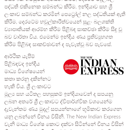
පද්ධති එකිනෙක සම්බන්ධ කිරීම, ඉන්දියාව සහ ශ්‍රී
ලංකාව සම්බන්ධ කරමින් පෙට්‍රෝල් නල පද්ධතියක් ඇති
කිරීම, දෙරටේම හවුල්කාරීත්වයෙන් සුළං බලශක්ති
ව්‍යාපෘතියක් ආරම්භ කිරීම පිළිබඳ සාකච්ඡා කිරීම සිදු වූ
බව වාර්තා විය. එමෙන්ම ඉන්දීය ණය ප්‍රතිව්‍යුහගත
කිරීම පිළිබඳ සාකච්ඡාවන් ද පැවැත්වූ බව පැවසේ.
ආර්ථික යැපීම්
පිළිබඳවද ඉන්දීය
මාධ්‍ය විශේෂයෙන්
කතා කරනු දකින්නට
හැකි විය. ශ්‍රී ලංකාවට
මූල්‍ය සහ යටිතල පහසුකම් ඉන්දියාවෙන් ද සපයනු
ලබන අතරේ ශ්‍රී ලංකාවට ද්විපාර්ශ්වික වශයෙන්ම
දැවැන්තම ණය මුදල් සපයන්නාගේ භූමිකාව කරගෙන
යනු ලබන්නේ චීනය විසිනි. The New Indian Express
වැනි මාධ්‍ය විශේෂ කොට දක්වා සිටින්නේ චීනය විසින්