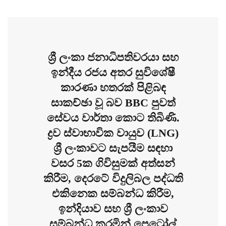
ශ්‍රී ලංකා ජනාධිපතිවරයා සහ
ඉන්දීය රජය අතර සුවිශේෂී
කාරණා හතරක් පිළිබඳ
සාකච්ඡා වූ බව BBC පුවත්
සේවය වාර්තා කොට තිබිණි.
ද්‍රව ස්වාභාවික වායුව (LNG)
ශ්‍රී ලංකාවට සැපයීම සඳහා
වසර 5ක ගිවිසුමක් අත්සන්
කිරීම, දෙරටේ විදුලිබල පද්ධති
එකිනෙක සම්බන්ධ කිරීම,
ඉන්දියාව සහ ශ්‍රී ලංකාව
සම්බන්ධ කරමින් පෙට්‍රෝල්