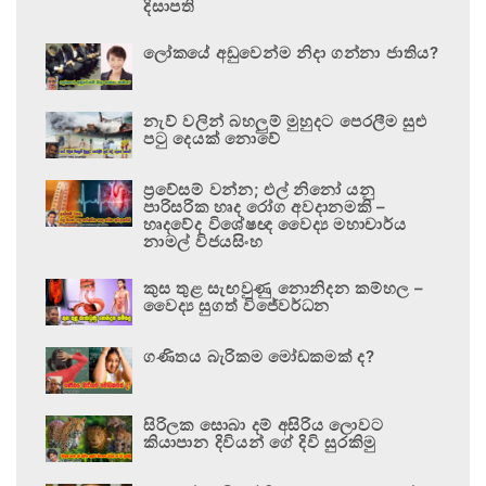
දිසාපති
ලෝකයේ අඩුවෙන්ම නිදා ගන්නා ජාතිය?
නැව් වලින් බහලුම් මුහුදට පෙරලීම සුළු
පටු දෙයක් නොවේ
ප්‍රවේසම් වන්න; එල් නිනෝ යනු
පාරිසරික හෘද රෝග අවදානමකි –
හෘදවේද විශේෂඥ වෛද්‍ය මහාචාර්ය
නාමල් විජයසිංහ
කුස තුළ සැඟවුණු නොනිදන කම්හල –
වෛද්‍ය සුගත් විජේවර්ධන
ගණිතය බැරිකම මෝඩකමක් ද?
සිරිලක සොබා දම් අසිරිය ලොවට
කියාපාන දිවියන් ගේ දිවි සුරකිමු