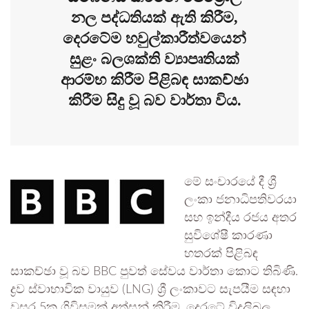
නල පද්ධතියක් ඇති කිරීම,
දෙරටේම හවුල්කාරීත්වයෙන්
සුළං බලශක්ති ව්‍යාපෘතියක්
ආරම්භ කිරීම පිළිබඳ සාකච්ඡා
කිරීම සිදු වූ බව වාර්තා විය.
මේ සංචාරයේ දී ශ්‍රී
ලංකා ජනාධිපතිවරයා
සහ ඉන්දීය රජය අතර
සුවිශේෂී කාරණා
හතරක් පිළිබඳ
සාකච්ඡා වූ බව BBC පුවත් සේවය වාර්තා කොට තිබිණි.
ද්‍රව ස්වාභාවික වායුව (LNG) ශ්‍රී ලංකාවට සැපයීම සඳහා
වසර 5ක ගිවිසුමක් අත්සන් කිරීම, දෙරටේ විදුලිබල