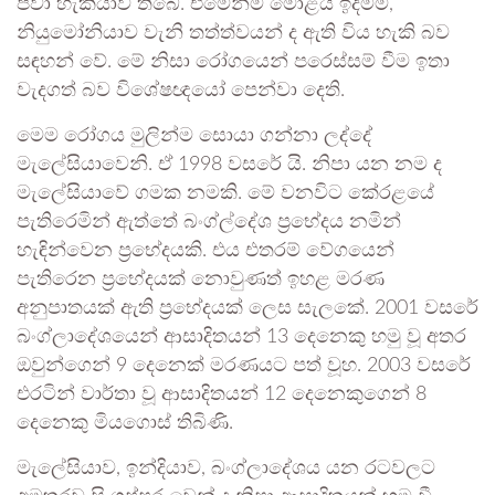
පවා හැකියාව තිබේ. එමෙන්ම මොළය ඉදිමීම,
නියුමෝනියාව වැනි තත්ත්වයන් ද ඇති විය හැකි බව
සඳහන් වේ. මේ නිසා රෝගයෙන් පරෙස්සම් වීම ඉතා
වැදගත් බව විශේෂඥයෝ පෙන්වා දෙති.
මෙම රෝගය මුලින්ම සොයා ගන්නා ලද්දේ
මැලේසියාවෙනි. ඒ 1998 වසරේ යි. නිපා යන නම ද
මැලේසියාවේ ගමක නමකි. මේ වනවිට කේරළයේ
පැතිරෙමින් ඇත්තේ බංග්ල්දේශ ප්‍රභේදය නමින්
හැඳින්වෙන ප්‍රභේදයකි. එය එතරම් වේගයෙන්
පැතිරෙන ප්‍රභේදයක් නොවුණත් ඉහළ මරණ
අනුපාතයක් ඇති ප්‍රභේදයක් ලෙස සැලකේ. 2001 වසරේ
බංග්ලාදේශයෙන් ආසාදිතයන් 13 දෙනෙකු හමු වූ අතර
ඔවුන්ගෙන් 9 දෙනෙක් මරණයට පත් වූහ. 2003 වසරේ
එරටින් වාර්තා වූ ආසාදිතයන් 12 දෙනෙකුගෙන් 8
දෙනෙකු මියගොස් තිබිණි.
මැලේසියාව, ඉන්දියාව, බංග්ලාදේශය යන රටවලට