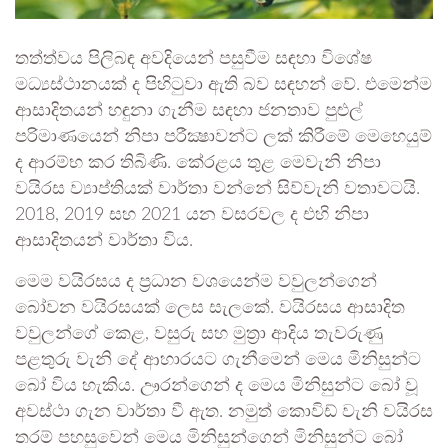
තත්ත්වය පිලිබඳ අවදියෙන් පසුවීම සඳහා විශේෂ
මධ්‍යස්ථානයක් ද පිහිටුවා ඇති බව සඳහන් වේ. එමෙන්ම
ආසාදිතයන් හඳුනා ගැනීම සඳහා ජනතාව පුළුල්
පරිමාණයෙන් නිපා පරීක්‍ෂාවන්ට ලක් කිරීමේ මෙහෙයුම්
ද ආරම්භ කර තිබිණි. කේරළය තුළ මෙවැනි නිපා
වයිරස ව්‍යාප්තියක් වාර්තා වන්නේ සිව්වැනි වතාවටයි.
2018, 2019 සහ 2021 යන වසරවල ද එහි නිපා
ආසාදිතයන් වාර්තා විය.
මෙම වයිරසය ද ප්‍රධාන වශයෙන්ම වවුලන්ගෙන්
බෝවන වයිරසයක් ලෙස සැලකේ. වයිරසය ආසාදිත
වවුලන්ගේ කෙළ, වසුරු සහ මුත්‍රා ආදිය තැවරුණු
පළතුරු වැනි දේ ආහාරයට ගැනීමෙන් මෙය මිනිසුන්ට
බෝ විය හැකිය. ඌරන්ගෙන් ද මෙය මිනිසුන්ට බෝ වූ
අවස්ථා ගැන වාර්තා වී ඇත. නමුත් කොවිඩ් වැනි වයිරස
තරම් පහසුවෙන් මෙය මිනිසුන්ගෙන් මිනිසුන්ට බෝ