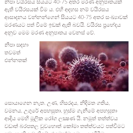
නිපා වයිරසය සියයට 40-75 අතර මරණ අනුපාතයක්
ඇති වයිරසයක් වීම ය. එහි අදහස නම් වයිරසය
ආසාදනය වන්නන්ගෙන් සියයට 40-75 අතර සංඛ්‍යාවක්
මරණයට පත් වීමේ ඉඩක් ඇති බවයි. වයිරස ප්‍රභේදය
අනුව මෙම මරණ අනුපාතය වෙනස් වේ.
නිපා සඳහා
තවමත්
එන්නතක්
සොයාගෙන නැත. උණ, හිසරදය, නිදිමත ගතිය,
වමනය, උගුරේ අපහසුතා, හුස්ම ගැනීමේ අපහසුතා
ආදිය මෙහි මූලික රෝග ලක්‍ෂණ යි. නමුත් තත්ත්වය
වඩාත් බරපතල වුවහොත් කෝමා තත්ත්වයට පත්වීමට