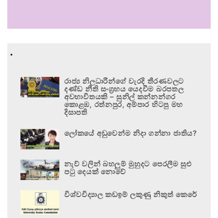
.
රාජ්‍ය නිලධාරීන්ගේ වැරදි තීරණවලට
දණ්ඩ නීති සංග්‍රහය යෙදවීම බරපතල
අවභාවිතයකි – සුනිල් කන්නන්ගර
කොළඹ, රත්නපුර, අම්පාර හිටපු මහ
දිසාපති
ලෝකයේ අඩුවෙන්ම නිදා ගන්නා ජාතිය?
නැව් වලින් බහලුම් මුහුදට පෙරලීම සුළු
පටු දෙයක් නොවේ
විශ්වවිද්‍යාල කඩඉම් ලකුණු නිකුත් කෙරේ