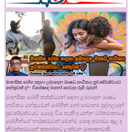
මානසික රෝග සඳහා ලබාදෙන ඖෂධ භාවිතය ප්‍රචණ්ඩත්වයට
හේතුවක් ද?- විශේෂඥ මනෝ වෛද්‍ය රූමි රූබන්
මානසික රෝගී තත්ත්වයන් සඳහා ලබාදෙන ඖෂධ
භාවිතය හේතුවෙන් රෝගීන් හෝ සාමාන්‍ය පුද්ගලයන්
ප්‍රචණ්ඩත්වයට යොමු විය හැකි ද යන්න වර්තමානයේ
රෝගීන්ගේ භාරකරුවන් මෙන්ම පොදු සමාජය තුළ ද
නිරන්තරයෙන් කතාබහට ලක්වන මාතෘකාවකි.