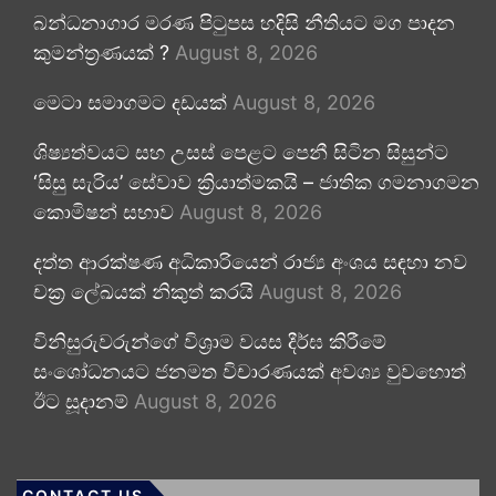
බන්ධනාගාර මරණ පිටුපස හදිසි නීතියට මග පාදන
කුමන්ත්‍රණයක් ?
August 8, 2026
මෙටා සමාගමට දඩයක්
August 8, 2026
ශිෂ්‍යත්වයට සහ උසස් පෙළට පෙනී සිටින සිසුන්ට
‘සිසු සැරිය’ සේවාව ක්‍රියාත්මකයි – ජාතික ගමනාගමන
කොමිෂන් සභාව
August 8, 2026
දත්ත ආරක්ෂණ අධිකාරියෙන් රාජ්‍ය අංශය සඳහා නව
චක්‍ර ලේඛයක් නිකුත් කරයි
August 8, 2026
විනිසුරුවරුන්ගේ විශ්‍රාම වයස දීර්ඝ කිරීමේ
සංශෝධනයට ජනමත විචාරණයක් අවශ්‍ය වුවහොත්
ඊට සූදානම්
August 8, 2026
CONTACT US