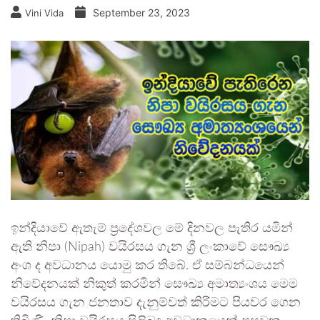
September 23, 2023
Vini Vida
ඉන්දියාවේ ඇතැම් ප්‍රදේශවල මේ දිනවල පැතිර යමින්
ඇති නිපා (Nipah) වයිරසය ගැන ශ්‍රී ලංකාවේ සෞඛ්‍ය
අංශ ද අවධානය යොමු කර තිබේ. ඒ සම්බන්ධයෙන්
නිවේදනයක් නිකුත් කරමින් සෞඛ්‍ය අමාත්‍යංශය මෙම
වයිරසය ගැන ජනතාව දැනුම්වත් කිරීමට පියවර ගෙන