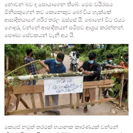
නොවන බව ද සොයාගෙන තිබේ. මෙම වයිරසය
මිනිසකුගෙන් තව කෙනෙකුට බෝ විය හැක්කේ
ආසාදිතයාගේ ශරීර තරල ඔස්සේ යි. බොහෝ විට එයට
ගොදුරු වන්නේ ආසාදිතයන් සමීපව ආශ්‍රය කරන්නන්,
සෞඛ්‍ය සේවකයන් වැනි අය යි.
කෙසේ නමුත් තරමක් භයානක කාරණයක් වන්නේ