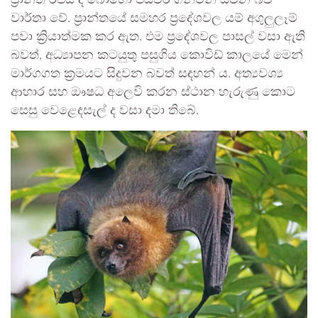
ප්‍රාන්ත රජය ද බොහෝ පියවර ගනිමින් සිටින බව
වාර්තා වේ. ප්‍රාන්තයේ සමහර ප්‍රදේශවල යම් අගුලුලෑම්
පවා ක්‍රියාත්මක කර ඇත. එම ප්‍රදේශවල පාසල් වසා ඇති
බවත්, අධ්‍යාපන කටයුතු පසුගිය කොවිඩ් කාලයේ මෙන්
මාර්ගගත ක්‍රමයට සිදුවන බවත් සඳහන් ය. අත්‍යවශ්‍ය
ආහාර සහ ඖෂධ අලෙවි කරන ස්ථාන හැරුණු කොට
සෙසු වෙළෙඳසැල් ද වසා දමා තිබේ.