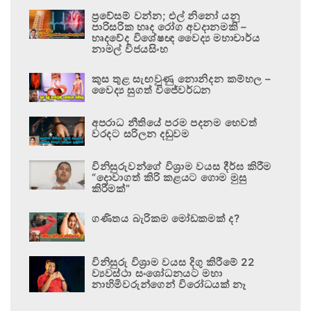
ප්‍රවේසම් වන්න; එල් නිනෝ යනු
පාරිසරික හෘද රෝග අවදානමකි –
හෘදවේද විශේෂඥ වෛද්‍ය මහාචාර්ය
නාමල් විජයසිංහ
කුස තුළ සැඟවුණු නොනිදන කම්හල –
වෛද්‍ය සුගත් විජේවර්ධන
අපරාධ නීතියේ පරම පදනම හෙවත්
වරදට සරිලන දඬුවම
විනිසුරුවන්ගේ විශ්‍රාම වයස දීර්ඝ කිරීම
“දොවාගත් කිරි කළයට ගොම මුසු
කිරීමක්”
ගණිතය බැරිකම මෝඩකමක් ද?
විනිසුරු විශ්‍රාම වයස දිගු කිරීමේ 22
ව්‍යවස්ථා සංශෝධනයට මහා
නාහිමිවරුන්ගෙන් විරෝධයක් නෑ