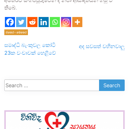
අමතරව සිංගප්පූරුවෙන් ද නිපා ආසාදිතයන් හමු වී
තිබේ.
එතෙර - මෙතෙර
සමෘද්ධි බැංකුවල කෝටි
අද සවසත් වහිනවාලු
23ක වංචාවක් හෙළිවේ