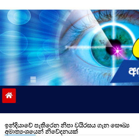
Skip
to
content
vinivida.lk
ඉන්දියාවේ පැතිරෙන නිපා වයිරසය ගැන සෞඛ්‍ය
අමාත්‍යංශයෙන් නිවේදනයක්