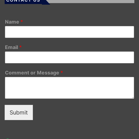
Name
*
Email
*
Comment or Message
*
Submit