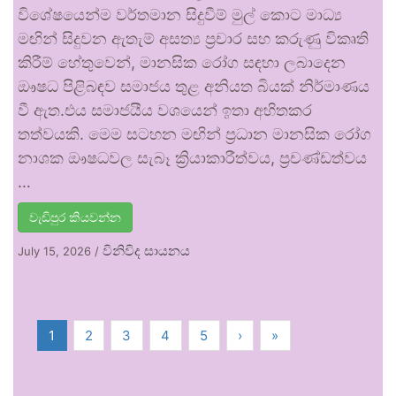
විශේෂයෙන්ම වර්තමාන සිදුවීම් මුල් කොට මාධ්‍ය
මඟින් සිදුවන ඇතැම් අසත්‍ය ප්‍රචාර සහ කරුණු විකෘති
කිරීම් හේතුවෙන්, මානසික රෝග සඳහා ලබාදෙන
ඖෂධ පිළිබඳව සමාජය තුළ අනියත බියක් නිර්මාණය
වී ඇත.එය සමාජයීය වශයෙන් ඉතා අහිතකර
තත්වයකි. මෙම සටහන මඟින් ප්‍රධාන මානසික රෝග
නාශක ඖෂධවල සැබෑ ක්‍රියාකාරීත්වය, ප්‍රචණ්ඩත්වය
…
වැඩිපුර කියවන්න
විනිවිද සායනය
July 15, 2026
/
1
2
3
4
5
›
»