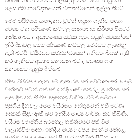
තිබිණි. නිපා වයිරසය පිලිබඳ අවධානයෙන් පසුවන
ලෙස එම නිවේදනයෙන් ජනතාවගෙන් ඉල්ලා තිබේ.
මෙම වයිරසය ආසාදනය වූවන් හඳුනා ගැනීම සඳහා
අවශ්‍ය වන පරීක්‍ෂණ කට්ටල ආනයනය කිරීමට පියවර
ගන්නා බව ද අමාත්‍යංශය පවසා ඇත. ඔවුන් පවසන්නේ
ඉදිරි දිනවල මෙම පරීක්‍ෂණ කට්ටල මෙරටට ලැබෙනු
ඇති බවයි. වයිරසය සම්බන්ධයෙන් අනියත බියක් ඇති
කර ගැනීමට අවශ්‍ය නොවන බව ද සෞඛ්‍ය අංශ
ජනතාවට දැනුම් දී තිබේ.
නිපා වයිරසය ගැන මේ ආකාරයෙන් අවධානයක් යොමු
වන්නට පටන් ගත්තේ ඉන්දියාවේ කේරළ ප්‍රාන්තයෙන්
ආසාදිතයන් කිහිප දෙනෙකු වාර්තා වීමත් සමගය.
පසුගිය දිනවල මෙම වයිරසය හේතුවෙන් එහි මරණ
දෙකක් සිදුව ඇති බව ඉන්දීය මාධ්‍ය වාර්තා කර තිබිණි.
වයිරස ව්‍යාප්තිය බරපතල තත්ත්වයට පත් වීම
වැලැක්වීම සඳහා ඉන්දීය මධ්‍යම රජය මෙන්ම කේරළ