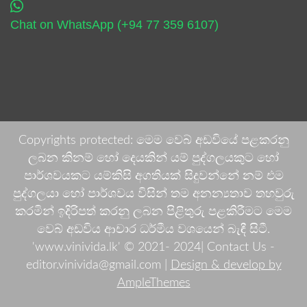
Chat on WhatsApp (+94 77 359 6107)
Copyrights protected: මෙම වෙබ් අඩවියේ පළකරනු
ලබන කිනම් හෝ දෙයකින් යම් පුද්ගලයකුට හෝ
පාර්ශවයකට යම්කිසි අගතියක් සිදුවන්නේ නම් එම
පුද්ගලයා හෝ පාර්ශවය විසින් තම අනන්‍යතාව තහවුරු
කරමින් ඉදිරිපත් කරනු ලබන පිළිතුරු පළකිරීමට මෙම
වෙබ් අඩවිය ආචාර ධර්මීය වශයෙන් බැඳී සිටී.
'www.vinivida.lk' © 2021- 2024| Contact Us -
editor.vinivida@gmail.com |
Design & develop by
AmpleThemes