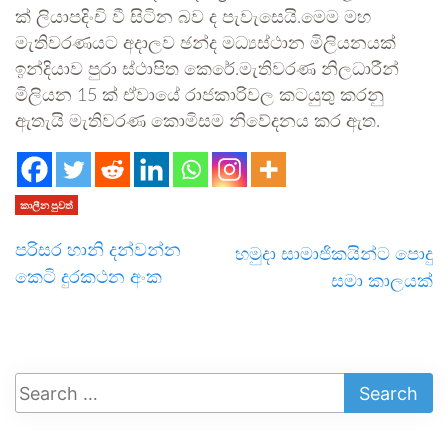
ක් ලියාපදිංචි වී සිටින බව ද පැවැසෙයි.මෙම මහ
මැතිවරණයට අදාලව ඡන්ද මධ්‍යස්ථාන මිලියනයක්
ඉන්දියාව පුරා ස්ථාපිත කෙරේ.මැතිවරණ නිලධාරීන්
මිලියන 15 ක් ඒවායේ රාජකාරිවල කටයුතු කරනු
ඇතැයි මැතිවරණ කොමිසම නිවේදනය කර ඇත.
කාලීන පුවත්
පරිසර හානි දන්වන්න
හමුදා සාමාජිකයින්ට පොදු
කෙටි දුරකථන අංක
සමා කාලයක්