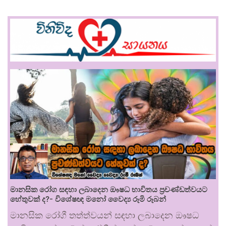
මානසික රෝග සඳහා ලබාදෙන ඖෂධ භාවිතය ප්‍රචණ්ඩත්වයට
හේතුවක් ද?- විශේෂඥ මනෝ වෛද්‍ය රූමි රූබන්
මානසික රෝගී තත්ත්වයන් සඳහා ලබාදෙන ඖෂධ