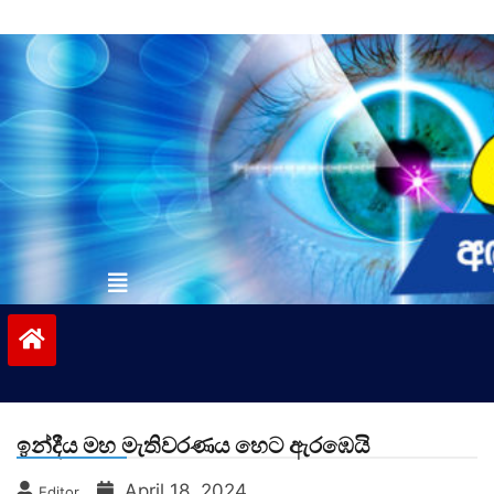
Skip
to
content
vinivida.lk
ඉන්දීය මහ මැතිවරණය හෙට ඇරඹෙයි
April 18, 2024
Editor