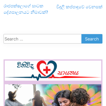
රාජපක්ෂලාගේ සාටක
විදුලි කප්පාදුවේ වෙනසක්
දේශපාලනයට නිමාවක්?