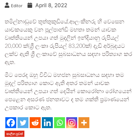
April 8, 2022
Editor
තමිල්නාඩුවේ තූත්තුකුඩියේ,ආලංකිනරු හි වෙසෙන
යාචකයෙකු වන පූල්පාන්ඩි මහතා තමන් යාචක
වෘත්තියෙන් උපයා ගත් මුදලින් ඉන්දියානු රුපියල්
20,000 ක්(ශ්‍රී ලංකා රුපියල් 83,200ක්) දැඩි අර්බුදයට
ලක්ව ඇති ශ්‍රී ලංකාවේ සුබසාධනය සඳහා පරිත්‍යාග කර
ඇත.
මීට පෙරද ඔහු විවිධ මහජන සුබසාධනය සඳහා තම
මුදල් පරිත්‍යාග කොට ඇති අතර තමන් යාචක
වෘත්තියෙන් උපයා ගත් දෙයින් කොරෝනා රෝගයෙන්
පෙළෙන අසරණ ජනතාවට ද තම ශක්ති ප්‍රමාණයෙන්
උපකාර කොට ඇත.
කාලීන පුවත්