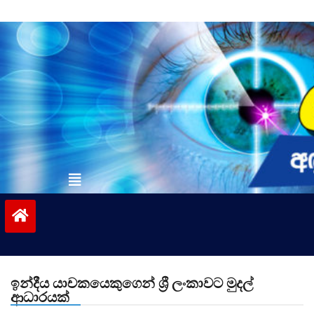
Skip
to
content
vinivida.lk
ඉන්දීය යාචකයෙකුගෙන් ශ්‍රී ලංකාවට මුදල්
ආධාරයක්