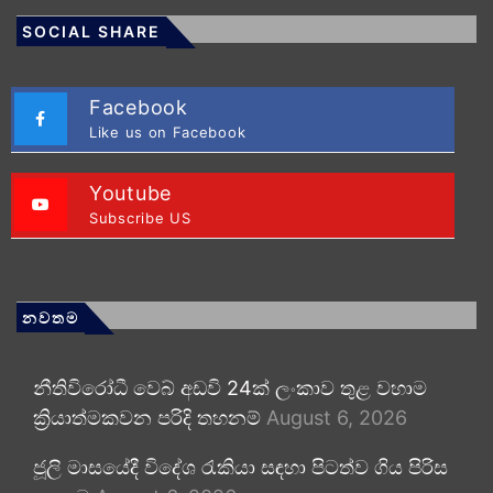
SOCIAL SHARE
Facebook
Like us on Facebook
Youtube
Subscribe US
නවතම
නීතිවිරෝධී වෙබ් අඩවි 24ක් ලංකාව තුළ වහාම
ක්‍රියාත්මකවන පරිදි තහනම්
August 6, 2026
ජූලි මාසයේදී විදේශ රැකියා සඳහා පිටත්ව ගිය පිරිස