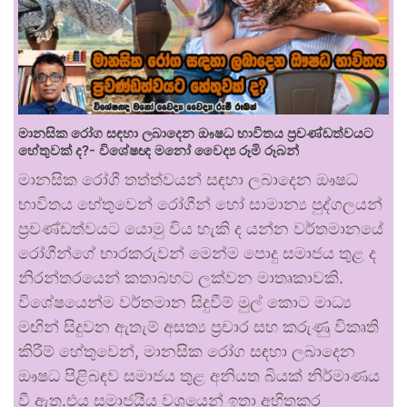
මානසික රෝග සඳහා ලබාදෙන ඖෂධ භාවිතය ප්‍රචණ්ඩත්වයට
හේතුවක් ද?- විශේෂඥ මනෝ වෛද්‍ය රූමි රූබන්
මානසික රෝගී තත්ත්වයන් සඳහා ලබාදෙන ඖෂධ
භාවිතය හේතුවෙන් රෝගීන් හෝ සාමාන්‍ය පුද්ගලයන්
ප්‍රචණ්ඩත්වයට යොමු විය හැකි ද යන්න වර්තමානයේ
රෝගීන්ගේ භාරකරුවන් මෙන්ම පොදු සමාජය තුළ ද
නිරන්තරයෙන් කතාබහට ලක්වන මාතෘකාවකි.
විශේෂයෙන්ම වර්තමාන සිදුවීම් මුල් කොට මාධ්‍ය
මඟින් සිදුවන ඇතැම් අසත්‍ය ප්‍රචාර සහ කරුණු විකෘති
කිරීම් හේතුවෙන්, මානසික රෝග සඳහා ලබාදෙන
ඖෂධ පිළිබඳව සමාජය තුළ අනියත බියක් නිර්මාණය
වී ඇත.එය සමාජයීය වශයෙන් ඉතා අහිතකර