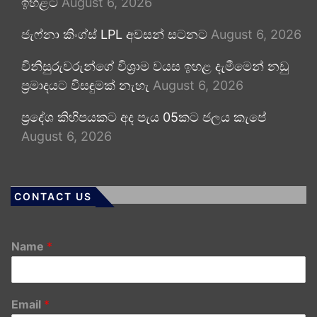
ඉහළට
August 6, 2026
ජැෆ්නා කිංග්ස් LPL අවසන් සටනට
August 6, 2026
විනිසුරුවරුන්ගේ විශ්‍රාම වයස ඉහළ දැමීමෙන් නඩු
ප්‍රමාදයට විසඳුමක් නැහැ
August 6, 2026
ප්‍රදේශ කිහිපයකට අද පැය 05කට ජලය කැපේ
August 6, 2026
CONTACT US
Name
*
Email
*