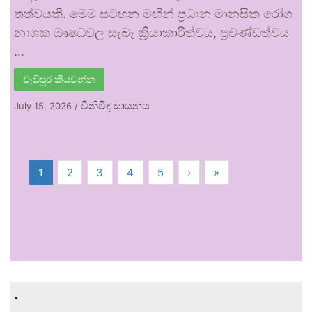
තත්වයකි. මෙම සටහන මඟින් ප්‍රධාන මානසික රෝග
නාශක ඖෂධවල සැබෑ ක්‍රියාකාරීත්වය, ප්‍රචණ්ඩත්වය
…
වැඩිපුර කියවන්න
විනිවිද සායනය
July 15, 2026
/
1
2
3
4
5
›
»
.