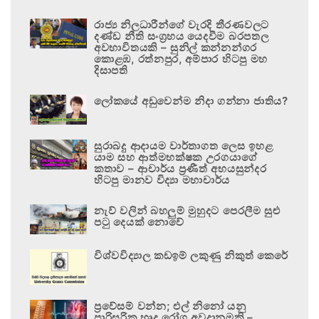
රාජ්‍ය නිලධාරීන්ගේ වැරදි තීරණවලට
දණ්ඩ නීති සංග්‍රහය යෙදවීම බරපතල
අවභාවිතයකි – සුනිල් කන්නන්ගර
කොළඹ, රත්නපුර, අම්පාර හිටපු මහ
දිසාපති
ලෝකයේ අඩුවෙන්ම නිදා ගන්නා ජාතිය?
සුරාබදු ආදායම වාර්තාගත ලෙස ඉහළ
යාම සහ ආත්මභක්ෂක උරගයාගේ
කතාව – ආචාර්ය ප්‍රණීත් අභයසුන්දර
හිටපු මානව විද්‍යා මහාචාර්ය
නැව් වලින් බහලුම් මුහුදට පෙරලීම සුළු
පටු දෙයක් නොවේ
විශ්වවිද්‍යාල කඩඉම් ලකුණු නිකුත් කෙරේ
ප්‍රවේසම් වන්න; එල් නිනෝ යනු
පාරිසරික හෘද රෝග අවදානමකි –