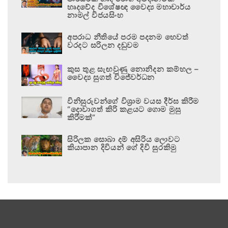
හෘදවේද විශේෂඥ වෛද්‍ය මහාචාර්ය
නාමල් විජයසිංහ
අපරාධ නීතියේ පරම පදනම හෙවත්
වරදට සරිලන දඬුවම
කුස තුළ සැඟවුණු නොනිදන කම්හල –
වෛද්‍ය සුගත් විජේවර්ධන
විනිසුරුවන්ගේ විශ්‍රාම වයස දීර්ඝ කිරීම
“දොවාගත් කිරි කළයට ගොම මුසු
කිරීමක්”
සිරිලක සොබා දම් අසිරිය ලොවට
කියාපාන දිවියන් ගේ දිවි සුරකිමු