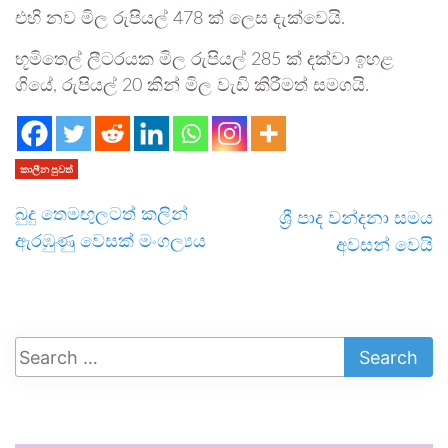
එහි නව මිල රුපියල් 478 ක් ලෙස දැක්වෙයි.
භූමිතෙල් ලීටරයක මිල රුපියල් 285 ක් දක්වා ඉහළ
ගියේ, රුපියල් 20 කින් මිල වැඩි කිරීමත් සමගයි.
කාලීන පුවත්
බුදු තෙමඟුලටත් කලින්
ශ්‍රී පාද වන්දනා සමය
ඇරඹුණු වෙසක් මංගල්‍යය
අවසන් වෙයි