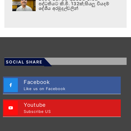
පද්ධතියට කි.මී. 132ක්;සියලු වියදම්
දේශීය අරමුදල්වලින්
SOCIAL SHARE
Facebook
Like us on Facebook
Youtube
Subscribe US