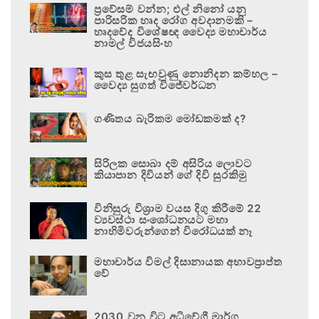
ප්‍රවේසම් වන්න; එල් නිනෝ යනු
පාරිසරික හෘද රෝග අවදානමකි –
හෘදවේද විශේෂඥ වෛද්‍ය මහාචාර්ය
නාමල් විජයසිංහ
කුස තුළ සැඟවුණු නොනිදන කම්හල –
වෛද්‍ය සුගත් විජේවර්ධන
ගණිතය බැරිකම මෝඩකමක් ද?
සිරිලක සොබා දම් අසිරිය ලොවට
කියාපාන දිවියන් ගේ දිවි සුරකිමු
විනිසුරු විශ්‍රාම වයස දිගු කිරීමේ 22
ව්‍යවස්ථා සංශෝධනයට මහා
නාහිමිවරුන්ගෙන් විරෝධයක් නෑ
මහාචාර්ය විමල් දිසානායක අභාවප්‍රාප්ත
වේ
2030 වන විට අධිවේගී මාර්ග