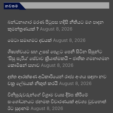
නවතම
බන්ධනාගාර මරණ පිටුපස හදිසි නීතියට මග පාදන
කුමන්ත්‍රණයක් ?
August 8, 2026
මෙටා සමාගමට දඩයක්
August 8, 2026
ශිෂ්‍යත්වයට සහ උසස් පෙළට පෙනී සිටින සිසුන්ට
‘සිසු සැරිය’ සේවාව ක්‍රියාත්මකයි – ජාතික ගමනාගමන
කොමිෂන් සභාව
August 8, 2026
දත්ත ආරක්ෂණ අධිකාරියෙන් රාජ්‍ය අංශය සඳහා නව
චක්‍ර ලේඛයක් නිකුත් කරයි
August 8, 2026
විනිසුරුවරුන්ගේ විශ්‍රාම වයස දීර්ඝ කිරීමේ
සංශෝධනයට ජනමත විචාරණයක් අවශ්‍ය වුවහොත්
ඊට සූදානම්
August 8, 2026