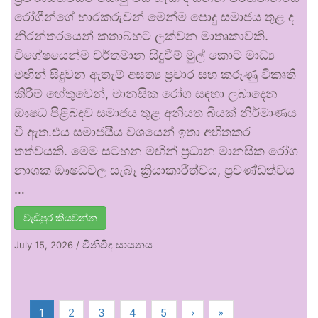
රෝගීන්ගේ භාරකරුවන් මෙන්ම පොදු සමාජය තුළ ද
නිරන්තරයෙන් කතාබහට ලක්වන මාතෘකාවකි.
විශේෂයෙන්ම වර්තමාන සිදුවීම් මුල් කොට මාධ්‍ය
මඟින් සිදුවන ඇතැම් අසත්‍ය ප්‍රචාර සහ කරුණු විකෘති
කිරීම් හේතුවෙන්, මානසික රෝග සඳහා ලබාදෙන
ඖෂධ පිළිබඳව සමාජය තුළ අනියත බියක් නිර්මාණය
වී ඇත.එය සමාජයීය වශයෙන් ඉතා අහිතකර
තත්වයකි. මෙම සටහන මඟින් ප්‍රධාන මානසික රෝග
නාශක ඖෂධවල සැබෑ ක්‍රියාකාරීත්වය, ප්‍රචණ්ඩත්වය
…
වැඩිපුර කියවන්න
විනිවිද සායනය
July 15, 2026
/
1
2
3
4
5
›
»