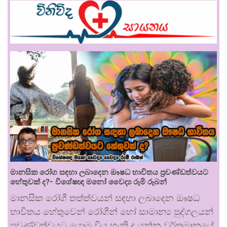
මානසික රෝග සඳහා ලබාදෙන ඖෂධ භාවිතය ප්‍රචණ්ඩත්වයට
හේතුවක් ද?- විශේෂඥ මනෝ වෛද්‍ය රූමි රූබන්
මානසික රෝගී තත්ත්වයන් සඳහා ලබාදෙන ඖෂධ
භාවිතය හේතුවෙන් රෝගීන් හෝ සාමාන්‍ය පුද්ගලයන්
ප්‍රචණ්ඩත්වයට යොමු විය හැකි ද යන්න වර්තමානයේ