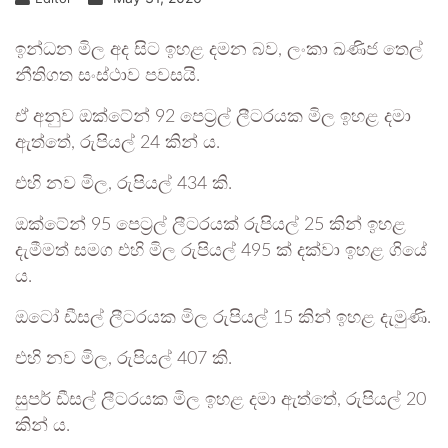
ඉන්ධන මිල අද සිට ඉහළ දමන බව, ලංකා ඛණිජ තෙල්
නීතිගත සංස්ථාව පවසයි.
ඒ අනුව ඔක්ටේන් 92 පෙට්‍රල් ලීටරයක මිල ඉහළ දමා
ඇත්තේ, රුපියල් 24 කින් ය.
එහි නව මිල, රුපියල් 434 කි.
ඔක්ටේන් 95 පෙට්‍රල් ලීටරයක් රුපියල් 25 කින් ඉහළ
දැමීමත් සමග එහි මිල රුපියල් 495 ක් දක්වා ඉහළ ගියේ
ය.
ඔටෝ ඩීසල් ලීටරයක මිල රුපියල් 15 කින් ඉහළ දැමුණි.
එහි නව මිල, රුපියල් 407 කි.
සුපර් ඩීසල් ලීටරයක මිල ඉහළ දමා ඇත්තේ, රුපියල් 20
කින් ය.