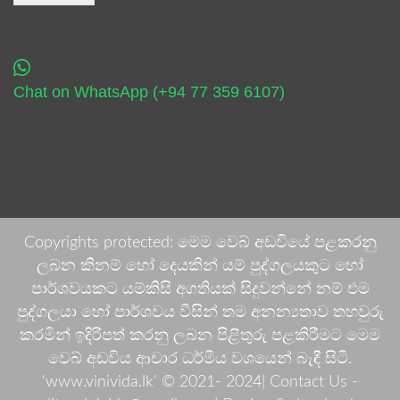
Chat on WhatsApp (+94 77 359 6107)
Copyrights protected: මෙම වෙබ් අඩවියේ පළකරනු
ලබන කිනම් හෝ දෙයකින් යම් පුද්ගලයකුට හෝ
පාර්ශවයකට යම්කිසි අගතියක් සිදුවන්නේ නම් එම
පුද්ගලයා හෝ පාර්ශවය විසින් තම අනන්‍යතාව තහවුරු
කරමින් ඉදිරිපත් කරනු ලබන පිළිතුරු පළකිරීමට මෙම
වෙබ් අඩවිය ආචාර ධර්මීය වශයෙන් බැඳී සිටී.
'www.vinivida.lk' © 2021- 2024| Contact Us -