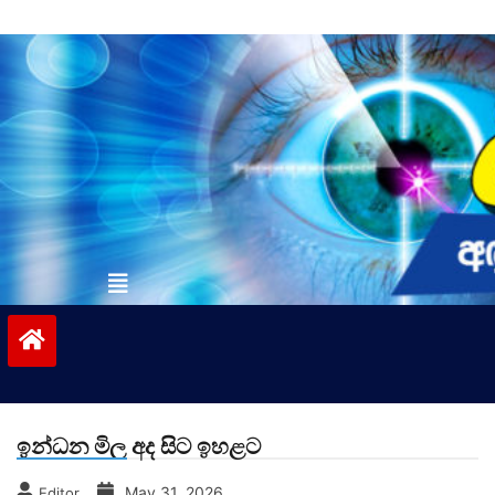
Skip
to
content
vinivida.lk
ඉන්ධන මිල අද සිට ඉහළට
May 31, 2026
Editor