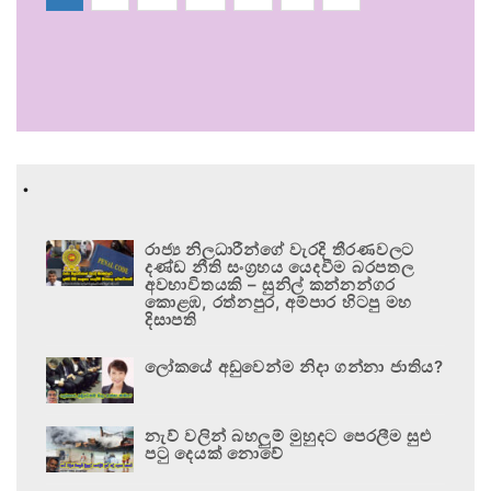
.
රාජ්‍ය නිලධාරීන්ගේ වැරදි තීරණවලට
දණ්ඩ නීති සංග්‍රහය යෙදවීම බරපතල
අවභාවිතයකි – සුනිල් කන්නන්ගර
කොළඹ, රත්නපුර, අම්පාර හිටපු මහ
දිසාපති
ලෝකයේ අඩුවෙන්ම නිදා ගන්නා ජාතිය?
නැව් වලින් බහලුම් මුහුදට පෙරලීම සුළු
පටු දෙයක් නොවේ