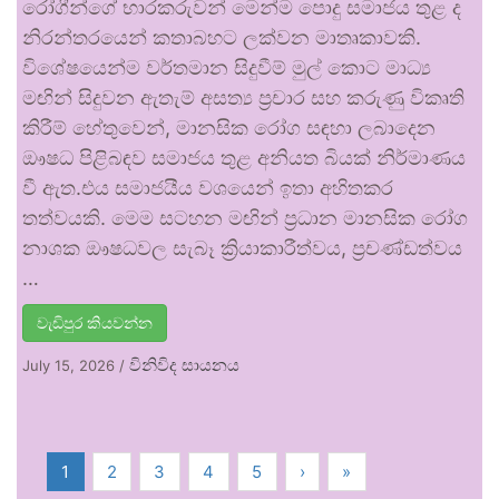
රෝගීන්ගේ භාරකරුවන් මෙන්ම පොදු සමාජය තුළ ද
නිරන්තරයෙන් කතාබහට ලක්වන මාතෘකාවකි.
විශේෂයෙන්ම වර්තමාන සිදුවීම් මුල් කොට මාධ්‍ය
මඟින් සිදුවන ඇතැම් අසත්‍ය ප්‍රචාර සහ කරුණු විකෘති
කිරීම් හේතුවෙන්, මානසික රෝග සඳහා ලබාදෙන
ඖෂධ පිළිබඳව සමාජය තුළ අනියත බියක් නිර්මාණය
වී ඇත.එය සමාජයීය වශයෙන් ඉතා අහිතකර
තත්වයකි. මෙම සටහන මඟින් ප්‍රධාන මානසික රෝග
නාශක ඖෂධවල සැබෑ ක්‍රියාකාරීත්වය, ප්‍රචණ්ඩත්වය
…
වැඩිපුර කියවන්න
විනිවිද සායනය
July 15, 2026
/
1
2
3
4
5
›
»