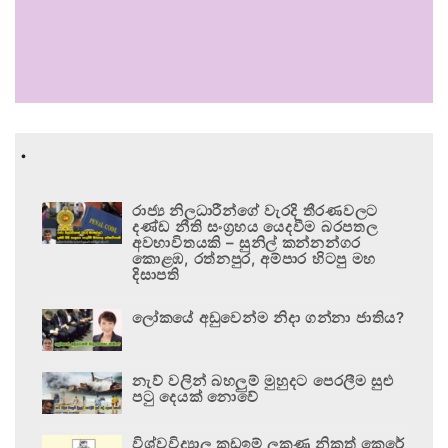
.
රාජ්‍ය නිලධාරීන්ගේ වැරදි තීරණවලට
දණ්ඩ නීති සංග්‍රහය යෙදවීම බරපතල
අවභාවිතයකි – සුනිල් කන්නන්ගර
කොළඹ, රත්නපුර, අම්පාර හිටපු මහ
දිසාපති
ලෝකයේ අඩුවෙන්ම නිදා ගන්නා ජාතිය?
නැව් වලින් බහලුම් මුහුදට පෙරලීම සුළු
පටු දෙයක් නොවේ
විශ්වවිද්‍යාල කඩඉම් ලකුණු නිකුත් කෙරේ