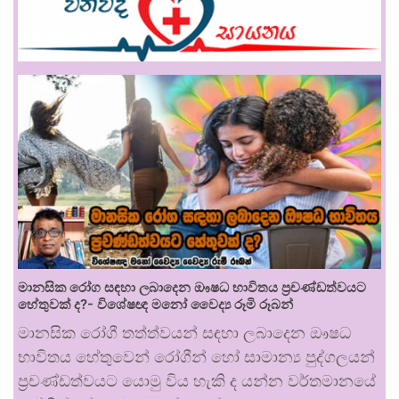
මානසික රෝග සඳහා ලබාදෙන ඖෂධ භාවිතය ප්‍රචණ්ඩත්වයට
හේතුවක් ද?- විශේෂඥ මනෝ වෛද්‍ය රූමි රූබන්
මානසික රෝගී තත්ත්වයන් සඳහා ලබාදෙන ඖෂධ
භාවිතය හේතුවෙන් රෝගීන් හෝ සාමාන්‍ය පුද්ගලයන්
ප්‍රචණ්ඩත්වයට යොමු විය හැකි ද යන්න වර්තමානයේ