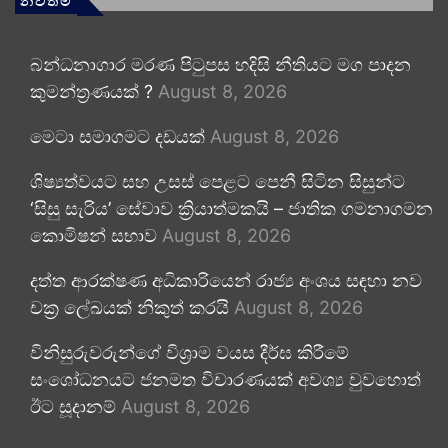
නවතම
බන්ධනාගාර මරණ පිටුපස හදිසි නීතියට මග පාදන
කුමන්ත්‍රණයක් ?
August 8, 2026
මෙටා සමාගමට දඩයක්
August 8, 2026
ශිෂ්‍යත්වයට සහ උසස් පෙළට පෙනී සිටින සිසුන්ට
‘සිසු සැරිය’ සේවාව ක්‍රියාත්මකයි – ජාතික ගමනාගමන
කොමිෂන් සභාව
August 8, 2026
දත්ත ආරක්ෂණ අධිකාරියෙන් රාජ්‍ය අංශය සඳහා නව
චක්‍ර ලේඛයක් නිකුත් කරයි
August 8, 2026
විනිසුරුවරුන්ගේ විශ්‍රාම වයස දීර්ඝ කිරීමේ
සංශෝධනයට ජනමත විචාරණයක් අවශ්‍ය වුවහොත්
ඊට සූදානම්
August 8, 2026