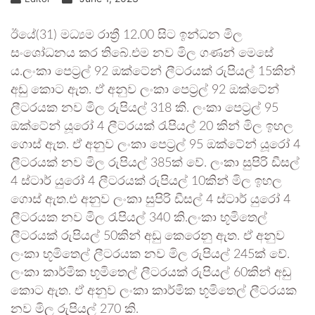
ඊයේ(31) මධ්‍යම රාත්‍රී 12.00 සිට ඉන්ධන මිල
සංශෝධනය කර තිබේ.එම නව මිල ගණන් මෙසේ
ය.ලංකා පෙට්‍රල් 92 ඔක්ටේන් ලීටරයක් රුපියල් 15කින්
අඩු කොට ඇත. ඒ අනුව ලංකා පෙට්‍රල් 92 ඔක්ටේන්
ලීටරයක නව මිල රුපියල් 318 කි. ලංකා පෙට්‍රල් 95
ඔක්ටේන් යූරෝ 4 ලීටරයක් රැපියල් 20 කින් මිල ඉහල
ගොස් ඇත. ඒ අනුව ලංකා පෙට්‍රල් 95 ඔක්ටේන් යූරෝ 4
ලීටරයක් නව මිල රුපියල් 385ක් වේ. ලංකා සුපිරි ඩීසල්
4 ස්ටාර් යුරෝ 4 ලීටරයක් රුපියල් 10කින් මිල ඉහල
ගොස් ඇත.එ අනුව ලංකා සුපිරි ඩීසල් 4 ස්ටාර් යුරෝ 4
ලීටරයක නව මිල රැපියල් 340 කි.ලංකා භූමිතෙල්
ලීටරයක් රුපියල් 50කින් අඩු කෙරෙනු ඇත. ඒ අනුව
ලංකා භූමිතෙල් ලීටරයක නව මිල රුපියල් 245ක් වේ.
ලංකා කාර්මික භූමිතෙල් ලීටරයක් රුපියල් 60කින් අඩු
කොට ඇත. ඒ අනුව ලංකා කාර්මික භූමිතෙල් ලීටරයක
නව මිල රුපියල් 270 කි.