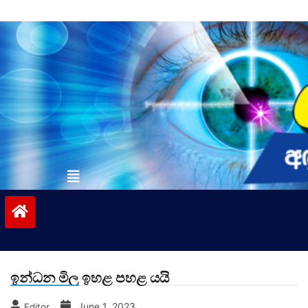
Skip
to
content
vinivida.lk
ඉන්ධන මිල ඉහළ පහළ යයි
June 1, 2023
Editor