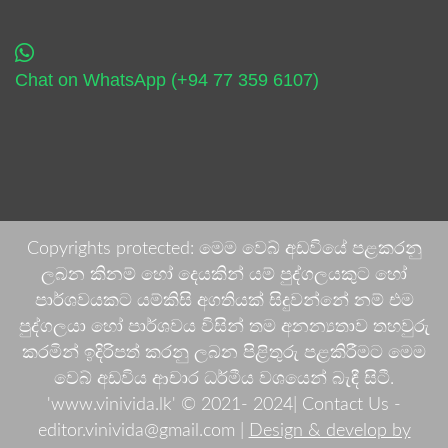
Chat on WhatsApp (+94 77 359 6107)
Copyrights protected: මෙම වෙබ් අඩවියේ පළකරනු
ලබන කිනම් හෝ දෙයකින් යම් පුද්ගලයකුට හෝ
පාර්ශවයකට යම්කිසි අගතියක් සිදුවන්නේ නම් එම
පුද්ගලයා හෝ පාර්ශවය විසින් තම අනන්‍යතාව තහවුරු
කරමින් ඉදිරිපත් කරනු ලබන පිළිතුරු පළකිරීමට මෙම
වෙබ් අඩවිය ආචාර ධර්මීය වශයෙන් බැඳී සිටී.
'www.vinivida.lk' © 2021- 2024| Contact Us -
editor.vinivida@gmail.com |
Design & develop by