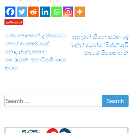
කාලීන පුවත්
රාජ්‍ය පොසොන් උත්සවයට
ඇතැමුන් කියන කරන දේ
රජයේ දායකත්වයක්
වලින් ඔවුන්ට “පිස්සු”යැයි
නොලැබුණු කතාව
ඔබටත් සිතෙනවාද?
බොරුවක්- ජනාධිපති මාධ්‍ය
අංශය