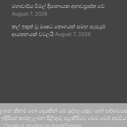
මහාචාර්ය විමල් දිසානායක අභාවප්‍රාප්ත වේ
August 7, 2026
කල් ඉකුත් වූ ඖෂධ තොගයක් සමඟ සැපයුම්
ආයතනයක් වටලයි
August 7, 2026
 ලබන කිනම් හෝ දෙයකින් යම් පුද්ගලයකුට හෝ පාර්ශවයකට
දිරිපත් කරනු ලබන පිළිතුරු පළකිරීමට මෙම වෙබ් අඩවිය ආච
 |
Design & develop by AmpleThemes