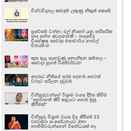
විශ්වවිද්‍යාල කඩඉම් ලකුණු නිකුත් කෙරේ
ප්‍රවේසම් වන්න; එල් නිනෝ යනු පාරිසරික
හෘද රෝග අවදානමකි – හෘදවේද
විශේෂඥ වෛද්‍ය මහාචාර්ය නාමල්
විජයසිංහ
කුස තුළ සැඟවුණු නොනිදන කම්හල –
වෛද්‍ය සුගත් විජේවර්ධන
අපරාධ නීතියේ පරම පදනම හෙවත්
වරදට සරිලන දඬුවම
විනිසුරුවන්ගේ විශ්‍රාම වයස දීර්ඝ කිරීම
“දොවාගත් කිරි කළයට ගොම මුසු
කිරීමක්”
විනිසුරු විශ්‍රාම වයස දිගු කිරීමේ 22
ව්‍යවස්ථා සංශෝධනයට මහා
නාහිමිවරුන්ගෙන් විරෝධයක් නෑ