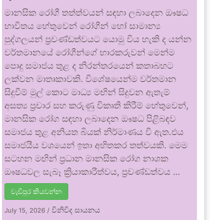
මානසික රෝගී තත්ත්වයන් සඳහා ලබාදෙන ඖෂධ
භාවිතය හේතුවෙන් රෝගීන් හෝ සාමාන්‍ය
පුද්ගලයන් ප්‍රචණ්ඩත්වයට යොමු විය හැකි ද යන්න
වර්තමානයේ රෝගීන්ගේ භාරකරුවන් මෙන්ම
පොදු සමාජය තුළ ද නිරන්තරයෙන් කතාබහට
ලක්වන මාතෘකාවකි. විශේෂයෙන්ම වර්තමාන
සිදුවීම් මුල් කොට මාධ්‍ය මඟින් සිදුවන ඇතැම්
අසත්‍ය ප්‍රචාර සහ කරුණු විකෘති කිරීම් හේතුවෙන්,
මානසික රෝග සඳහා ලබාදෙන ඖෂධ පිළිබඳව
සමාජය තුළ අනියත බියක් නිර්මාණය වී ඇත.එය
සමාජයීය වශයෙන් ඉතා අහිතකර තත්වයකි. මෙම
සටහන මඟින් ප්‍රධාන මානසික රෝග නාශක
ඖෂධවල සැබෑ ක්‍රියාකාරීත්වය, ප්‍රචණ්ඩත්වය …
වැඩිපුර කියවන්න
විනිවිද සායනය
July 15, 2026
/