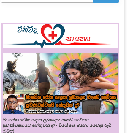
මානසික රෝග සඳහා ලබාදෙන ඖෂධ භාවිතය
ප්‍රචණ්ඩත්වයට හේතුවක් ද?- විශේෂඥ මනෝ වෛද්‍ය රූමි
රූබන්