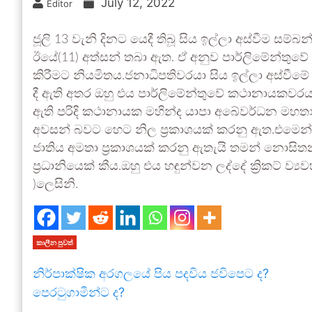
July 12, 2022
Editor
ජූලි 13 වැනි දිනට යෙදී තිබූ සිය ඉල්ලා අස්වීම ස
ඊයේ(11) අත්සන් තබා ඇත. ඒ අනුව පාර්ලිමේන්තුවේ ක
කිරීමට නියමිතය.ජනාධිපතිවරයා සිය ඉල්ලා අස්වීමේ
දී ඇති අතර ඔහු එය පාර්ලිමේන්තුවේ කථානායකවරයා
ඇති පරිදි කථානායක මහින්ද යාපා අබේවර්ධන මහ
අවසන් බවට හෙට නිල ප්‍රකාශයක් කරනු ඇත.එමෙන්
ජාතිය අමතා ප්‍රකාශයක් කරනු ඇතැයි තමන් නොස
ප්‍රධානියෙක් කීය.ඔහු එය හඳුන්වන ලද්දේ ක්‍රිකට් ව්‍ය
)ලෙසිනි.
කාලීන පුවත්
නිර්පාක්ෂික අරගලයේ පිය පදවිය ජවිපෙට ද?
පෙරටුගාමීන්ට ද?