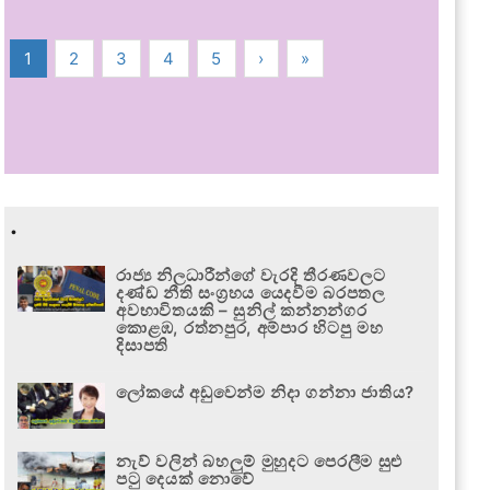
1
2
3
4
5
›
»
.
රාජ්‍ය නිලධාරීන්ගේ වැරදි තීරණවලට
දණ්ඩ නීති සංග්‍රහය යෙදවීම බරපතල
අවභාවිතයකි – සුනිල් කන්නන්ගර
කොළඹ, රත්නපුර, අම්පාර හිටපු මහ
දිසාපති
ලෝකයේ අඩුවෙන්ම නිදා ගන්නා ජාතිය?
නැව් වලින් බහලුම් මුහුදට පෙරලීම සුළු
පටු දෙයක් නොවේ