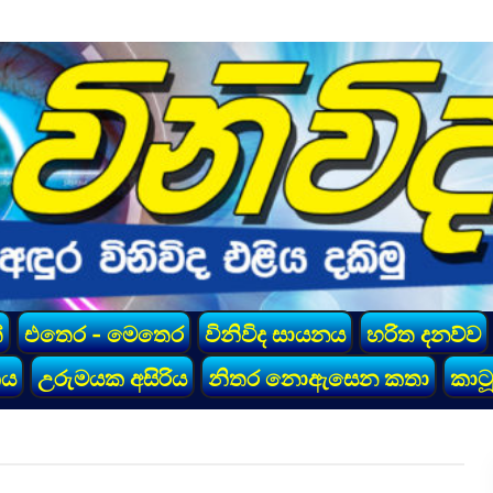
්
එතෙර - මෙතෙර
විනිවිද සායනය
හරිත දනව්ව
කය
උරුමයක අසිරිය
නිතර නොඇසෙන කතා
කාටූ