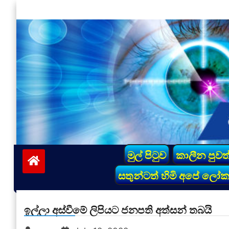
Skip
to
content
vinivida.lk
මුල් පිටුව
කාලීන පුවත
සතුන්ටත් හිමි අපේ ලෝ
ඉල්ලා අස්වීමේ ලිපියට ජනපති අත්සන් තබයි