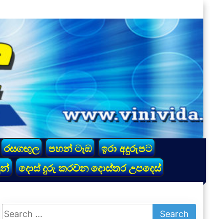
රසගඟුල
පහන් ටැඹ
ඉරා අදුරුපට
න්
දොස් දුරු කරවන දොස්තර උපදෙස්