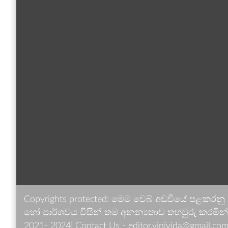
Copyrights protected: මෙම වෙබ් අඩවියේ පළකරනු
හෝ පාර්ශවය විසින් තම අනන්‍යතාව තහවුරු කරමින් ඉ
2021- 2024| Contact Us - editor.vinivida@gmail.com