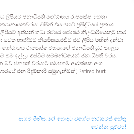
ම්බන්ධ ලිපියට ජනාධිපති ගෝඨාභය රාජපක්ෂ මහතා
ථානායකවරයා විසින් එය හෙට ප්‍රසිද්ධියේ ප්‍රකාශ
 ලිපියට අත්සන් තබා රජයේ ජ්‍යෙෂ්ඨ නිලධාරියෙකුට භාර
 වෙත භාරදීමට නියමිතය.එවිට එම ලිපිය මඟින් දන්වා
තා ගෝඨාභය රාජපක්ෂ මහතාගේ ජනාධිපති ධුර කාලය
ම තම ඉල්ලා අස්වීම සම්බන්ධයෙන් ජනාධිපති වරයා
ිතන බව ජනපති වරයාට සමීපතම ආරක්ෂක අංශ
වහාරයේ එන රිදුම්කාරී සමුගැනීමක්( Retired hurt
ආගම මිනිසාගේ හොඳට වගේම නරකටත් හේතු
වෙන්න පුළුවන්