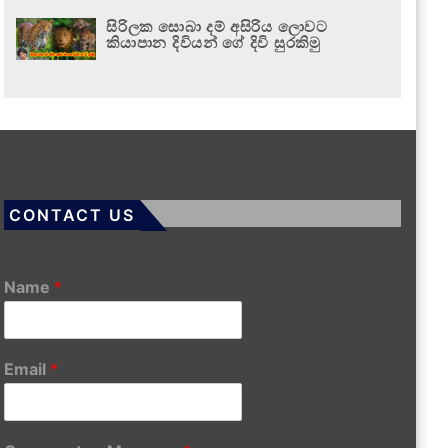
සිරිලක සොබා දම් අසිරිය ලොවට
කියාපාන දිවියන් ගේ දිවි සුරකිමු
CONTACT US
Name
*
Email
*