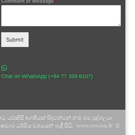
Comment or Message
*
Submit
Chat on WhatsApp (+94 77 359 6107)
 යම්කිසි අගතියක් සිදුවන්නේ නම් එම පුද්ගලයා
ාර ධර්මීය වශයෙන් බැඳී සිටී. 'www.vinivida.lk' ©