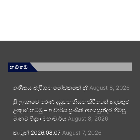
නවතම
ගණිතය බැරිකම මෝඩකමක් ද?
August 8, 2026
ශ්‍රී ලංකාවේ මරණ දඬුවම නියම කිරීමටත් නැවතුම්
ළකුණ තබමු – ආචාර්ය ප්‍රණීත් අභයසුන්දර හිටපු
මානව විද්‍යා මහාචාර්ය
August 8, 2026
කාටූන් 2026.08.07
August 7, 2026