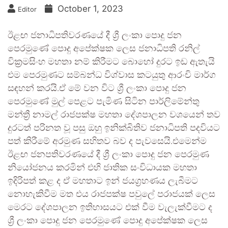
October 1, 2023
Editor
ඊළඟ ජනාධිපතිවරණයේ දී ශ්‍රී ලංකා පොදු ජන
පෙරමුණේ පොදු අපේක්ෂක ලෙස ජනාධිපති රනිල්
වික්‍රමසිංහ මහතා නම් කිරීමට බොහෝ දුරට ඉඩ ඇතැයි
එම පෙරමුණට සම්බන්ධ විශ්වාස කටයුතු ආරංචි මාර්ග
සඳහන් කරයි.ඒ මේ වන විට ශ්‍රී ලංකා පොදු ජන
පෙරමුණේ මුල් පෙළට පැමිණ සිටින පාර්ලිමේන්තු
මන්ත්‍රී නාමල් රාජපක්ෂ මහතා දේශපාලන වශයෙන් තව
දුරටත් පරිනත වූ පසු ඔහු ඉනික්බිතිව ජනාධිපති පදවියට
පත් කිරීමේ අරමුණ සහිතව බව ද පැවසෙයි.එමෙන්ම
ඊළඟ ජනපතිවරණයේ දී ශ්‍රී ලංකා පොදු ජන පෙරමුණ
නියෝජනය කරමින් එහි ජාතික සංවිධායක මහතා
ඉදිරිපත් කළ ද ඒ මහතාට ඉන් ජයග්‍රහණය ලැබීමට
නොහැකිවීම මත එය රාජපක්ෂ පවුලේ පරාජයක් ලෙස
මෙරට දේශපාලන ඉතිහාසයට එක් වීම වැලැක්වීමට ද
ශ්‍රී ලංකා පොදු ජන පෙරමුණේ පොදු අපේක්ෂක ලෙස