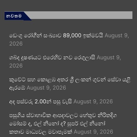
නවතම
ඩෙංගු රෝගීන් සංඛ්‍යාව 89,000 ඉක්මවයි
August 9,
2026
ශබ්ද දූෂණයට එරෙහිව නව රෙගුලාසි
August 9,
2026
කුවේට් සහ කොළඹ අතර ශ්‍රී ලංකන් ගුවන් සේවා යළි
ඇරඹේ
August 9, 2026
අද පස්වරු 2.00න් පසු වැසි
August 9, 2026
පසුගිය ස්වාභාවික ආපදාවලට හේතුව නිරිතදිග
මෝසම් ද, එල් නිනෝ ද? සුපර් එල් නිනෝ
කතාව මාධ්‍යවල මවාපෑමක්
August 9, 2026