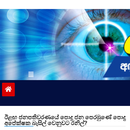
Skip
to
content
vinivida.lk
ඊළඟ ජනපතිවරණයේ පොදු ජන පෙරමුණේ පොදු
අපේක්ෂක බැසිල් වෙනුවට රනිල්?