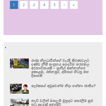
1
2
3
4
5
›
»
.
රාජ්‍ය නිලධාරීන්ගේ වැරදි තීරණවලට
දණ්ඩ නීති සංග්‍රහය යෙදවීම බරපතල
අවභාවිතයකි – සුනිල් කන්නන්ගර
කොළඹ, රත්නපුර, අම්පාර හිටපු මහ
දිසාපති
ලෝකයේ අඩුවෙන්ම නිදා ගන්නා ජාතිය?
නැව් වලින් බහලුම් මුහුදට පෙරලීම සුළු
පටු දෙයක් නොවේ