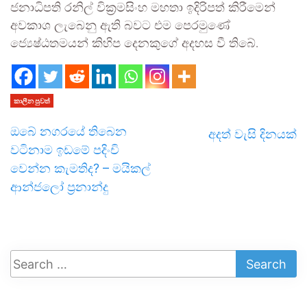
ජනාධිපති රනිල් වික්‍රමසිංහ මහතා ඉදිරිපත් කිරීමෙන්
අවකාශ ලැබෙනු ඇති බවට එම පෙරමුණේ
ජ්‍යෙෂ්ඨතමයන් කිහිප දෙනකුගේ අදහස වී තිබේ.
කාලීන පුවත්
ඔබේ නගරයේ තිබෙන
අදත් වැසි දිනයක්
වටිනාම ඉඩමේ පදිංචි
වෙන්න කැමතිද? – මයිකල්
ආන්ජලෝ ප්‍රනාන්දු