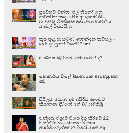
ප්‍රවේසම් වන්න; එල් නිනෝ යනු
පාරිසරික හෘද රෝග අවදානමකි –
හෘදවේද විශේෂඥ වෛද්‍ය මහාචාර්ය
නාමල් විජයසිංහ
කුස තුළ සැඟවුණු නොනිදන කම්හල –
වෛද්‍ය සුගත් විජේවර්ධන
ගණිතය බැරිකම මෝඩකමක් ද?
මහාචාර්ය විමල් දිසානායක අභාවප්‍රාප්ත
වේ
සිරිලක සොබා දම් අසිරිය ලොවට
කියාපාන දිවියන් ගේ දිවි සුරකිමු
විනිසුරු විශ්‍රාම වයස දිගු කිරීමේ 22
ව්‍යවස්ථා සංශෝධනයට මහා
නාහිමිවරුන්ගෙන් විරෝධයක් නෑ