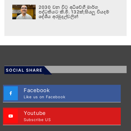
2030 වන විට අධිවේගී මාර්ග
පද්ධතියට කි.මී. 132ක්;සියලු වියදම්
දේශීය අරමුදල්වලින්
SOCIAL SHARE
Facebook
Like us on Facebook
Youtube
Subscribe US