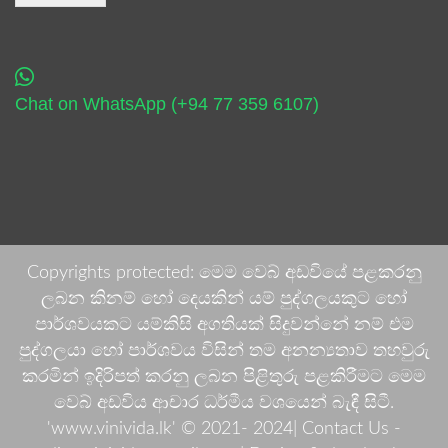
Chat on WhatsApp (+94 77 359 6107)
Copyrights protected: මෙම වෙබ් අඩවියේ පළකරනු
ලබන කිනම් හෝ දෙයකින් යම් පුද්ගලයකුට හෝ
පාර්ශවයකට යම්කිසි අගතියක් සිදුවන්නේ නම් එම
පුද්ගලයා හෝ පාර්ශවය විසින් තම අනන්‍යතාව තහවුරු
කරමින් ඉදිරිපත් කරනු ලබන පිළිතුරු පළකිරීමට මෙම
වෙබ් අඩවිය ආචාර ධර්මීය වශයෙන් බැඳී සිටී.
'www.vinivida.lk' © 2021- 2024| Contact Us -