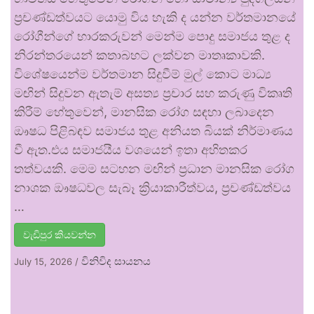
ප්‍රචණ්ඩත්වයට යොමු විය හැකි ද යන්න වර්තමානයේ
රෝගීන්ගේ භාරකරුවන් මෙන්ම පොදු සමාජය තුළ ද
නිරන්තරයෙන් කතාබහට ලක්වන මාතෘකාවකි.
විශේෂයෙන්ම වර්තමාන සිදුවීම් මුල් කොට මාධ්‍ය
මඟින් සිදුවන ඇතැම් අසත්‍ය ප්‍රචාර සහ කරුණු විකෘති
කිරීම් හේතුවෙන්, මානසික රෝග සඳහා ලබාදෙන
ඖෂධ පිළිබඳව සමාජය තුළ අනියත බියක් නිර්මාණය
වී ඇත.එය සමාජයීය වශයෙන් ඉතා අහිතකර
තත්වයකි. මෙම සටහන මඟින් ප්‍රධාන මානසික රෝග
නාශක ඖෂධවල සැබෑ ක්‍රියාකාරීත්වය, ප්‍රචණ්ඩත්වය
…
වැඩිපුර කියවන්න
විනිවිද සායනය
July 15, 2026
/