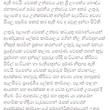
ඇති බවයි. වෙසක් උත්සවය යනු ශ්‍රී ලාංකේය බෞද්ධ
ජනතාවගේ පරම පූජනීය උත්සවය වන අතර, උතුරු
පළාතේ ද එය උත්කර්ෂවත් අන්දමින් සැමරීමට අවශ්‍ය
සියලු පසුබිම සකස් කර ඇති බව ද ඔවුහු දන්වා සිටිති.
උතුරු පළාතේ වෙසක් උත්සව කටයුතු සම්බන්ධයෙන්
ආණ්ඩුකාර ලේකම් කාර්යාලය මගින් නිල නිවේදනයක්
නිකුත් කරමින් ප්‍රකාශ කරන්නේ උතුරු පළාතේ ඕනෑම
ප්‍රදේශයක වෙසක් කලාප, තොරණ, වෙසක් පහන් කූඩු
ප්‍රදර්ශන සහ දන්සල් සුපුරුදු පරිදි සංවිධානය කිරීමට
සිවිල් සංවිධාන හා බැතිමතුන්ට පූර්ණ නිදහස ඇති
බවයි. එමෙන්ම වෙසක් සැමරුම් සිදුවන ස්ථානවල
ආරක්ෂාව තහවුරු කිරීමට සහ අවශ්‍ය පොදු පහසුකම්
සැලසීමට ප්‍රාදේශීය ලේකම් කාර්යාල, පළාත් පාලන
ආයතන සහ ආරක්ෂක අංශ වෙත දැනටමත් උපදෙස් දී
තිබේ. මීට අමතරව උතුර සහ දකුණ යා කෙරෙන
ආගමික සංහිඳියා වැඩසටහන් රැසක් මෙවරත්
ආණ්ඩුකාර කාර්යාලයේ සම්බන්ධීකරණයෙන් උතුරු