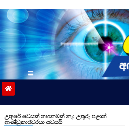
Skip
to
content
vinivida.lk
උතුරේ වෙසක් තහනමක් නෑ: උතුරු පළාත්
ආණ්ඩුකාරවරයා පවසයි