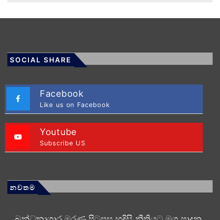
SOCIAL SHARE
Facebook
Like us on Facebook
Youtube
Subscribe US
නවතම
බන්ධනාගාර මරණ පිටුපස හදිසි නීතියට මග පාදන