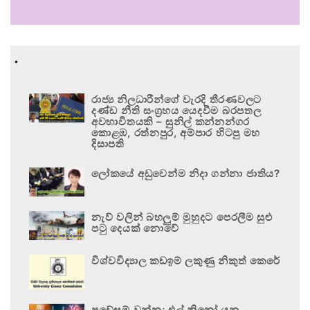
.
රාජ්‍ය නිලධාරීන්ගේ වැරදි තීරණවලට
දණ්ඩ නීති සංග්‍රහය යෙදවීම බරපතල
අවභාවිතයකි – සුනිල් කන්නන්ගර
කොළඹ, රත්නපුර, අම්පාර හිටපු මහ
දිසාපති
ලෝකයේ අඩුවෙන්ම නිදා ගන්නා ජාතිය?
නැව් වලින් බහලුම් මුහුදට පෙරලීම සුළු
පටු දෙයක් නොවේ
විශ්වවිද්‍යාල කඩඉම් ලකුණු නිකුත් කෙරේ
ප්‍රවේසම් වන්න; එල් නිනෝ යනු