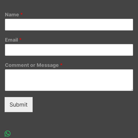
Name
*
Email
*
Comment or Message
*
Submit