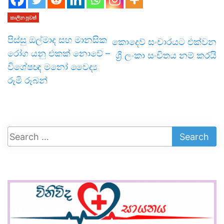
කාලීන පුවත්
පිස්සු ඔල්මාද සහ මානසික
කොදෙව් සංචාරයට එක්වන
රෝග යනු එකක් නොවේ –
ශ්‍රී ලංකා සංචිතය නම් කරයි
විශේෂඥ මනෝ වෛද්‍ය
රූමි රූබන්