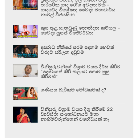
පාරිසරික හෘද රෝග අවදානමකි –
හෘදවේද විශේෂඥ වෛද්‍ය මහාචාර්ය
නාමල් විජයසිංහ
කුස තුළ සැඟවුණු නොනිදන කම්හල –
වෛද්‍ය සුගත් විජේවර්ධන
අපරාධ නීතියේ පරම පදනම හෙවත්
වරදට සරිලන දඬුවම
විනිසුරුවන්ගේ විශ්‍රාම වයස දීර්ඝ කිරීම
“දොවාගත් කිරි කළයට ගොම මුසු
කිරීමක්”
ගණිතය බැරිකම මෝඩකමක් ද?
විනිසුරු විශ්‍රාම වයස දිගු කිරීමේ 22
ව්‍යවස්ථා සංශෝධනයට මහා
නාහිමිවරුන්ගෙන් විරෝධයක් නෑ