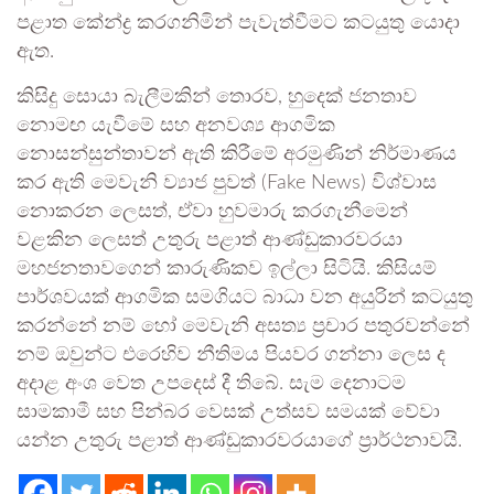
පළාත කේන්ද්‍ර කරගනිමින් පැවැත්වීමට කටයුතු යොදා
ඇත.
කිසිදු සොයා බැලීමකින් තොරව, හුදෙක් ජනතාව
නොමඟ යැවීමේ සහ අනවශ්‍ය ආගමික
නොසන්සුන්තාවන් ඇති කිරීමේ අරමුණින් නිර්මාණය
කර ඇති මෙවැනි ව්‍යාජ පුවත් (Fake News) විශ්වාස
නොකරන ලෙසත්, ඒවා හුවමාරු කරගැනීමෙන්
වළකින ලෙසත් උතුරු පළාත් ආණ්ඩුකාරවරයා
මහජනතාවගෙන් කාරුණිකව ඉල්ලා සිටියි. කිසියම්
පාර්ශවයක් ආගමික සමගියට බාධා වන අයුරින් කටයුතු
කරන්නේ නම් හෝ මෙවැනි අසත්‍ය ප්‍රචාර පතුරවන්නේ
නම් ඔවුන්ට එරෙහිව නීතිමය පියවර ගන්නා ලෙස ද
අදාළ අංශ වෙත උපදෙස් දී තිබේ. සැම දෙනාටම
සාමකාමී සහ පින්බර වෙසක් උත්සව සමයක් වේවා
යන්න උතුරු පළාත් ආණ්ඩුකාරවරයාගේ ප්‍රාර්ථනාවයි.