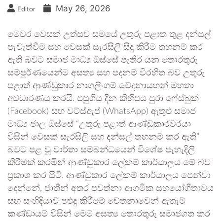
May 26, 2026
Editor
මෙවර වෙසක් උත්සව සමයේ උතුරු පළාත තුළ දන්සල්
පැවැත්වීම සහ වෙසක් සැරසිලි සිදු කිරීම තහනම් කර
ඇති බවට සමාජ මාධ්‍ය ඔස්සේ පැතිර යන තොරතුරු
සම්පූර්ණයෙන්ම අසත්‍ය සහ පදනම් විරහිත බව උතුරු
පළාත් ආණ්ඩුකාර නාගලිංගම් වේදනායහන් මහතා
අවධාරණය කරයි. පසුගිය දින කිහිපය පුරා ෆේස්බුක්
(Facebook) සහ වට්ස්ඇප් (WhatsApp) ඇතුළු සමාජ
මාධ්‍ය ජාල ඔස්සේ “උතුරු පළාත් ආණ්ඩුකාරවරයා
විසින් වෙසක් සැරසිලි සහ දන්සල් තහනම් කර ඇති”
බවට පළ වූ වාර්තා සම්බන්ධයෙන් විශේෂ පැහැදිලි
කිරීමක් කරමින් ආණ්ඩුකාර ලේකම් කාර්යාලය මේ බව
ප්‍රකාශ කර සිටී. ආණ්ඩුකාර ලේකම් කාර්යාලය පෙන්වා
දෙන්නේ, ජාතීන් අතර පවත්නා ආගමික සහයෝගීතාවය
සහ සංහිඳියාව පළුදු කිරීමේ චේතනාවෙන් ඇතැම්
කණ්ඩායම් විසින් මෙම අසත්‍ය තොරතුරු සමාජගත කර