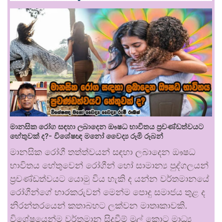
මානසික රෝග සඳහා ලබාදෙන ඖෂධ භාවිතය ප්‍රචණ්ඩත්වයට
හේතුවක් ද?- විශේෂඥ මනෝ වෛද්‍ය රූමි රූබන්
මානසික රෝගී තත්ත්වයන් සඳහා ලබාදෙන ඖෂධ
භාවිතය හේතුවෙන් රෝගීන් හෝ සාමාන්‍ය පුද්ගලයන්
ප්‍රචණ්ඩත්වයට යොමු විය හැකි ද යන්න වර්තමානයේ
රෝගීන්ගේ භාරකරුවන් මෙන්ම පොදු සමාජය තුළ ද
නිරන්තරයෙන් කතාබහට ලක්වන මාතෘකාවකි.
විශේෂයෙන්ම වර්තමාන සිදුවීම් මුල් කොට මාධ්‍ය