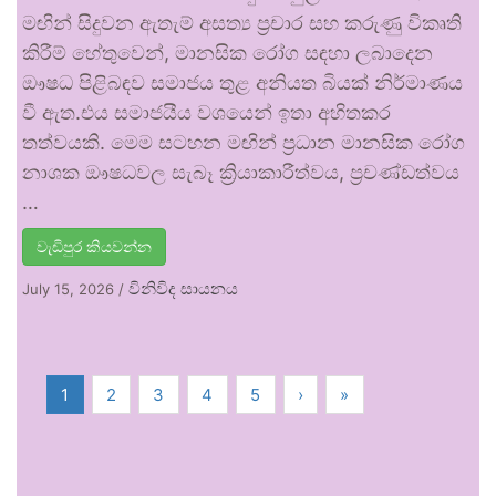
මඟින් සිදුවන ඇතැම් අසත්‍ය ප්‍රචාර සහ කරුණු විකෘති
කිරීම් හේතුවෙන්, මානසික රෝග සඳහා ලබාදෙන
ඖෂධ පිළිබඳව සමාජය තුළ අනියත බියක් නිර්මාණය
වී ඇත.එය සමාජයීය වශයෙන් ඉතා අහිතකර
තත්වයකි. මෙම සටහන මඟින් ප්‍රධාන මානසික රෝග
නාශක ඖෂධවල සැබෑ ක්‍රියාකාරීත්වය, ප්‍රචණ්ඩත්වය
…
වැඩිපුර කියවන්න
විනිවිද සායනය
July 15, 2026
/
1
2
3
4
5
›
»