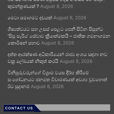
කුමන්ත්‍රණයක් ?
August 8, 2026
මෙටා සමාගමට දඩයක්
August 8, 2026
ශිෂ්‍යත්වයට සහ උසස් පෙළට පෙනී සිටින සිසුන්ට
‘සිසු සැරිය’ සේවාව ක්‍රියාත්මකයි – ජාතික ගමනාගමන
කොමිෂන් සභාව
August 8, 2026
දත්ත ආරක්ෂණ අධිකාරියෙන් රාජ්‍ය අංශය සඳහා නව
චක්‍ර ලේඛයක් නිකුත් කරයි
August 8, 2026
විනිසුරුවරුන්ගේ විශ්‍රාම වයස දීර්ඝ කිරීමේ
සංශෝධනයට ජනමත විචාරණයක් අවශ්‍ය වුවහොත්
ඊට සූදානම්
August 8, 2026
CONTACT US