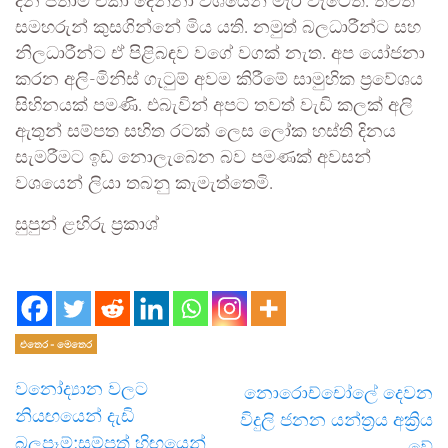
දින පතාම එකා දෙන්නා වශයෙන් මැරී වැටෙති. තවත්
සමහරුන් කුසගින්නේ මිය යති. නමුත් බලධාරීන්ට සහ
නිලධාරීන්ට ඒ පිළිබඳව වගේ වගක් නැත. අප යෝජනා
කරන අලි-මිනිස් ගැටුම් අවම කිරීමේ සාමුහික ප්‍රවේශය
සිහිනයක් පමණි. එබැවින් අපට තවත් වැඩි කලක් අලි
ඇතුන් සම්පත සහිත රටක් ලෙස ලෝක හස්ති දිනය
සැමරීමට ඉඩ නොලැබෙන බව පමණක් අවසන්
වශයෙන් ලියා තබනු කැමැත්තෙමි.
සුපුන් ළහිරු ප්‍රකාශ්
gossip lanka c
එතෙර - මෙතෙර
වනෝද්‍යාන වලට
නොරොච්චෝලේ දෙවන
නියඟයෙන් දැඩි
විදුලි ජනන යන්ත්‍රය අක්‍රිය
බලපෑම්;සම්පත් හිඟයෙන්
වේ