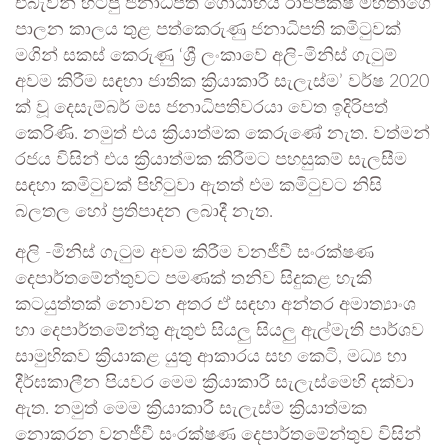
එබැවින් හිටපු ජනාධිපති ගෝඨාභය රාජපක්ෂ මහතාගේ
පාලන කාලය තුළ පත්කෙරුණු ජනාධිපති කමිටුවක්
මගින් සකස් කෙරුණු ‘ශ්‍රී ලංකාවේ අලි-මිනිස් ගැටුම්
අවම කිරීම සඳහා ජාතික ක්‍රියාකාරී සැලැස්ම’ වර්ෂ 2020
ක් වූ දෙසැම්බර් මස ජනාධිපතිවරයා වෙත ඉදිරිපත්
කෙරිණි. නමුත් එය ක්‍රියාත්මක කෙරුණේ නැත. වත්මන්
රජය විසින් එය ක්‍රියාත්මක කිරීමට පහසුකම් සැලසීම
සඳහා කමිටුවක් පිහිටුවා ඇතත් එම කමිටුවට නිසි
බලතල හෝ ප්‍රතිපාදන ලබාදී නැත.
අලි -මිනිස් ගැටුම අවම කිරීම වනජීවී සංරක්ෂණ
දෙපාර්තමේන්තුවට පමණක් තනිව සිදුකළ හැකි
කටයුත්තක් නොවන අතර ඒ සඳහා අන්තර අමාත්‍යාංශ
හා දෙපාර්තමේන්තු ඇතුළු සියලු සියලු ඇල්මැති පාර්ශව
සාමුහිකව ක්‍රියාකළ යුතු ආකාරය සහ කෙටි, මධ්‍ය හා
දීර්ඝකාලීන පියවර මෙම ක්‍රියාකාරී සැලැස්මෙහි දක්වා
ඇත. නමුත් මෙම ක්‍රියාකාරී සැලැස්ම ක්‍රියාත්මක
නොකරන වනජීවී සංරක්ෂණ දෙපාර්තමේන්තුව විසින්