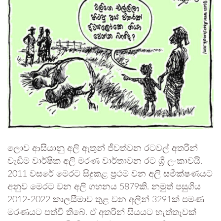
ලොව ආසියානු අලි ඇතුන් ජීවත්වන රටවල් අතරින්
වැඩිම වාර්ෂික අලි මරණ වාර්තාවන රට ශ්‍රී ලංකාවයි.
2011 වසරේ මෙරට සිදුකළ ප්‍රථම වන අලි සමීක්ෂණයට
අනුව මෙරට වන අලි ගහනය 5879කි. නමුත් පසුගිය
2012-2022 කාලසීමාව තුළ වන අලින් 3291ක් පමණ
මරණයට පත්වී තිබේ. ඒ අතරින් සියයට හැත්තෑවක්