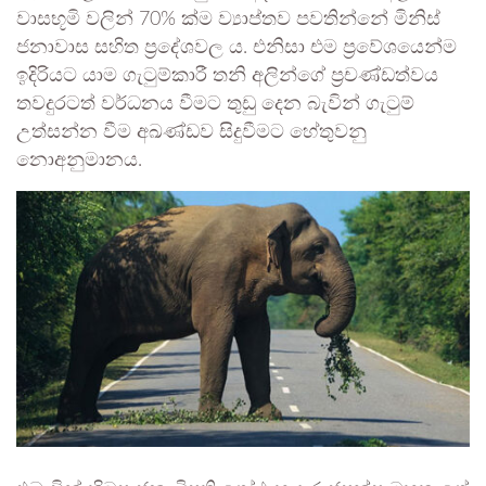
වාසභූමි වලින් 70% ක්ම ව්‍යාප්තව පවතින්නේ මිනිස්
ජනාවාස සහිත ප්‍රදේශවල ය. එනිසා එම ප්‍රවේශයෙන්ම
ඉදිරියට යාම ගැටුම්කාරී තනි අලින්ගේ ප්‍රචණ්ඩත්වය
තවදුරටත් වර්ධනය වීමට තුඩු දෙන බැවින් ගැටුම්
උත්සන්න වීම අඛණ්ඩව සිදුවීමට හේතුවනු
නොඅනුමානය.