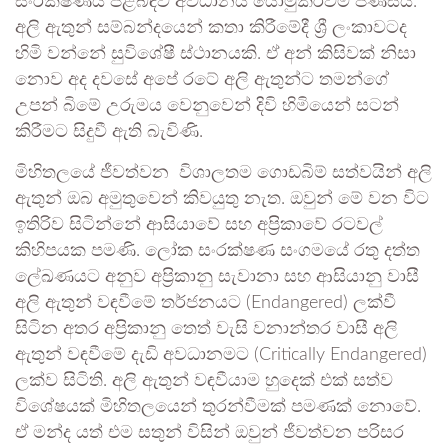
සංරක්ෂණය පිළිබඳව අවධානය යොමුකරවීම පිණිසය.
අලි ඇතුන් සම්බන්දයෙන් කතා කිරීමේදී ශ්‍රී ලංකාවටද
හිමි වන්නේ සුවිශේෂී ස්ථානයකි. ඒ අන් කිසිවක් නිසා
නොව අද දවසේ අපේ රටේ අලි ඇතුන්ට තමන්ගේ
උපන් බිමේ උරුමය වෙනුවෙන් දිවි හිමියෙන් සටන්
කිරීමට සිදුවී ඇති බැවිණි.
මිහිතලයේ ජීවත්වන විශාලතම ගොඩබිම් සත්වයින් අලි
ඇතුන් ඔබ අමුතුවෙන් කිවයුතු නැත. ඔවුන් මේ වන විට
ඉතිරිව සිටින්නේ ආසියාවේ සහ අප්‍රිකාවේ රටවල්
කිහිපයක පමණි. ලෝක සංරක්ෂණ සංගමයේ රතු දත්ත
ලේඛණයට අනුව අප්‍රිකානු සැවානා සහ ආසියානු වාසී
අලි ඇතුන් වඳවීමේ තර්ජනයට (Endangered) ලක්වී
සිටින අතර අප්‍රිකානු තෙත් වැසි වනාන්තර වාසී අලි
ඇතුන් වඳවීමේ දැඩි අවධානමට (Critically Endangered)
ලක්ව සිටිති. අලි ඇතුන් වඳවීයාම හුදෙක් එක් සත්ව
විශේෂයක් මිහිතලයෙන් තුරන්වීමක් පමණක් නොවේ.
ඒ මන්ද යත් එම සතුන් විසින් ඔවුන් ජීවත්වන පරිසර