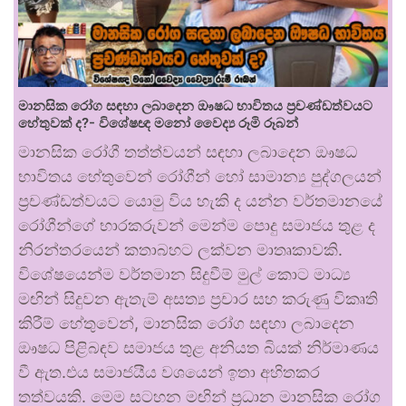
මානසික රෝග සඳහා ලබාදෙන ඖෂධ භාවිතය ප්‍රචණ්ඩත්වයට
හේතුවක් ද?- විශේෂඥ මනෝ වෛද්‍ය රූමි රූබන්
මානසික රෝගී තත්ත්වයන් සඳහා ලබාදෙන ඖෂධ
භාවිතය හේතුවෙන් රෝගීන් හෝ සාමාන්‍ය පුද්ගලයන්
ප්‍රචණ්ඩත්වයට යොමු විය හැකි ද යන්න වර්තමානයේ
රෝගීන්ගේ භාරකරුවන් මෙන්ම පොදු සමාජය තුළ ද
නිරන්තරයෙන් කතාබහට ලක්වන මාතෘකාවකි.
විශේෂයෙන්ම වර්තමාන සිදුවීම් මුල් කොට මාධ්‍ය
මඟින් සිදුවන ඇතැම් අසත්‍ය ප්‍රචාර සහ කරුණු විකෘති
කිරීම් හේතුවෙන්, මානසික රෝග සඳහා ලබාදෙන
ඖෂධ පිළිබඳව සමාජය තුළ අනියත බියක් නිර්මාණය
වී ඇත.එය සමාජයීය වශයෙන් ඉතා අහිතකර
තත්වයකි. මෙම සටහන මඟින් ප්‍රධාන මානසික රෝග