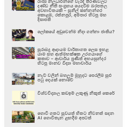
රාජ්‍ය නිලධාරීන්ගේ වැරදි තීරණවලට
දණ්ඩ නීති සංග්‍රහය යෙදවීම බරපතල
අවභාවිතයකි – සුනිල් කන්නන්ගර
කොළඹ, රත්නපුර, අම්පාර හිටපු මහ
දිසාපති
ලෝකයේ අඩුවෙන්ම නිදා ගන්නා ජාතිය?
සුරාබදු ආදායම වාර්තාගත ලෙස ඉහළ
යාම සහ ආත්මභක්ෂක උරගයාගේ
කතාව – ආචාර්ය ප්‍රණීත් අභයසුන්දර
හිටපු මානව විද්‍යා මහාචාර්ය
නැව් වලින් බහලුම් මුහුදට පෙරලීම සුළු
පටු දෙයක් නොවේ
විශ්වවිද්‍යාල කඩඉම් ලකුණු නිකුත් කෙරේ
ගොවි ගතට සුවයත් හිතට නිවනත් සදන
AI ගොවිතැන ළඟදීම අපටත්