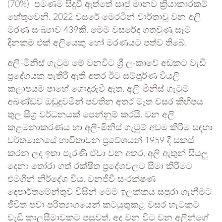
(70%) පමණම සිදුවී ඇත්තේ සෘජු මානව ක්‍රියාකාරකම්
හේතුවෙනි. 2022 වසරේ මෙරටින් වාර්තාවූ වන අලි
මරණ සංඛ්‍යාව 439කි. මෙම වසරේද ගතවුණු සෑම
දිනකම එක් අලියෙකු හෝ මරණයට පත්ව තිබේ.
අලි-මිනිස් ගැටුම මේ වනවිට ශ්‍රී ලංකාවේ අඩකට වැඩි
ප්‍රදේශයක පැතිරී ඇති අතර ඊට සම්පූර්ණ වියලි
කලාපයම පාහේ ගොදුරුවී ඇත. අලි-මිනිස් ගැටුම
අඛණ්ඩව ඔඩුදුවමින් පවතින අතර මෑත වසර කිහිපය
තුල සීග්‍ර වර්ධනයක් පෙන්නුම් කරයි. වන අලි
කළමනාකරණය හා අලි-මිනිස් ගැටුම් අවම කිරීම සඳහා
වර්තමානයේ භාවිතාවන ප්‍රවේශයන් 1959 දී සකස්
කරන ලද ඉතා පැරණි ඒවා වන අතර, අලි ඇතුන් සියලු
දෙනා තෝරා ගත් රක්ෂිත ප්‍රදේශවලට සීමා කිරීමට
එමගින් නිර්දේශ විය. වනජීවී සංරක්ෂණ
දෙපාර්තමේන්තුව විසින් මෙම ඉලක්කය සපුරා ගැනීමට
ජීවිත පවා පරිත්‍යාගයෙන් කටයුතුකළ වසර හැටකට
වැඩි කාලසීමාවකට පසුවත්, අද වන විට වන අලින්ගේ