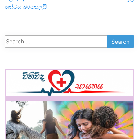
තත්වය බරපතලයි