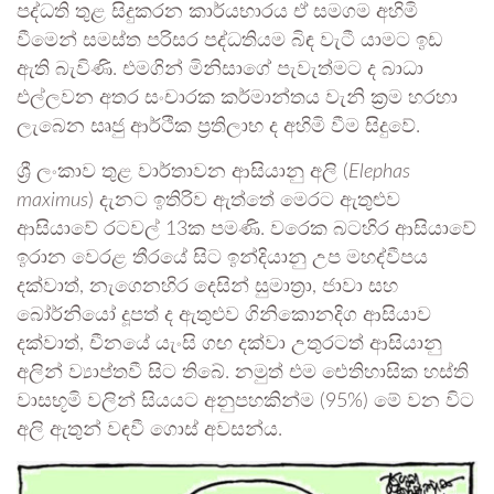
පද්ධති තුළ සිදුකරන කාර්යභාරය ඒ සමගම අහිමි
වීමෙන් සමස්ත පරිසර පද්ධතියම බිඳ වැටී යාමට ඉඩ
ඇති බැවිණි. එමගින් මිනිසාගේ පැවැත්මට ද බාධා
එල්ලවන අතර සංචාරක කර්මාන්තය වැනි ක්‍රම හරහා
ලැබෙන සෘජු ආර්ථික ප්‍රතිලාභ ද අහිමි වීම සිදුවේ.
ශ්‍රී ලංකාව තුළ වාර්තාවන ආසියානු අලි (
Elephas
maximus
) දැනට ඉතිරිව ඇත්තේ මෙරට ඇතුළුව
ආසියාවේ රටවල් 13ක පමණි. වරෙක බටහිර ආසියාවේ
ඉරාන වෙරළ තීරයේ සිට ඉන්දියානු උප මහද්වීපය
දක්වාත්, නැගෙනහිර දෙසින් සුමාත්‍රා, ජාවා සහ
බෝර්නියෝ දූපත් ද ඇතුළුව ගිනිකොනදිග ආසියාව
දක්වාත්, චීනයේ යැංසි ගඟ දක්වා උතුරටත් ආසියානු
අලින් ව්‍යාප්තවී සිට තිබේ. නමුත් එම ඓතිහාසික හස්ති
වාසභූමි වලින් සියයට අනුපහකින්ම (95%) මේ වන විට
අලි ඇතුන් වඳවී ගොස් අවසන්ය.