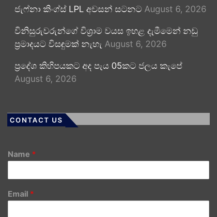
ජැෆ්නා කිංග්ස් LPL අවසන් සටනට
August 6, 2026
විනිසුරුවරුන්ගේ විශ්‍රාම වයස ඉහළ දැමීමෙන් නඩු
ප්‍රමාදයට විසඳුමක් නැහැ
August 6, 2026
ප්‍රදේශ කිහිපයකට අද පැය 05කට ජලය කැපේ
August 6, 2026
CONTACT US
Name
*
Email
*