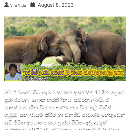
August 8, 2023
Vini Vida
2012 වසරේ සිට සෑම වසරකම අගෝස්තු 12 දින ලොව
පුරා රටවල ‘ලෝක හස්ති දිනය’ සමරනු ලබයි. ඒ
වාසස්ථාන හීන වීම හා ඛණ්ඩනය වීම, අලි-මිනිස්
ගැටුම, සහ දඩයම් කිරීම හා වනජීවී ජාවාරම හේතුවෙන්
දැඩි ජීවිත අවධානමකට ලක්ව සිටින අලි ඇතුන්