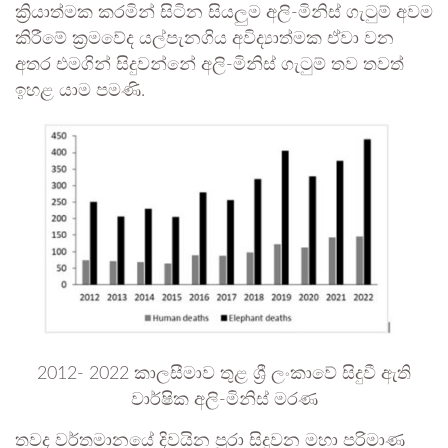
ක්‍රියාත්මක කරමින් සිටින සියලුම අලි-මිනිස් ගැටුම් අවම
කිරීමේ ක්‍රමවේද යල්පැනගිය අවිද්‍යාත්මක ඒවා වන
අතර එමගින් සිදුවන්නේ අලි-මිනිස් ගැටුම් තව තවත්
ඉහළ යාම පමණි.
2012- 2022 කාලසීමාව තුළ ශ්‍රී ලංකාවේ සිදුවී ඇති
වාර්ෂික අලි-මිනිස් මරණ
තවද වර්තමානයේ දිවයින පුරා සිදුවන මහා පරිමාණ