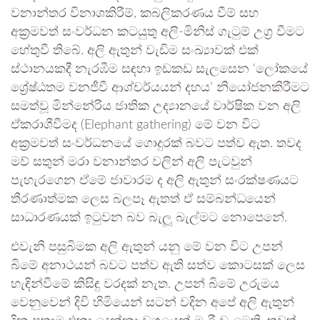
වනාන්තර විනාශකිරීම්, කබලිකරණය වීම් සහ
අක්‍රමවත් සංවර්ධන කටයුතු අලි-මිනිස් ගැටුම් උග්‍ර වීමට
හේතුවී තිබේ. අලි ඇතුන් වැඩිම සංඛ්‍යාවක් එක්
ස්ථානයකදී නැරඹීම සඳහා ඉඩකඩ සැලසෙන ‘ලෝකයේ
ශ්‍රේෂ්ඨතම වනජීවී ආශ්චර්යයන් දහය’ නියෝජනකිරීමට
සමත්වූ මින්නේරිය ජාතික උද්‍යානයේ වාර්ෂික වන අලි
ඒකරාශීවීමද (Elephant gathering) මේ වන විට
අක්‍රමවත් සංවර්ධනයේ ගොදුරක් බවට පත්ව ඇත. තවද
මව් සතුන් මරා වනාන්තර වලින් අලි පැටවුන්
පැහැරගෙන ඒමේ ජාවාරම ද අලි ඇතුන් සංරක්ෂණයට
තීරණාත්මක ලෙස බලපෑ ඇතත් ඒ සම්බන්ධයෙන්
සාධාරණයක් ඉටුවන බව බැලූ බැල්මට නොපෙනේ.
එවැනි පසුබිමක අලි ඇතුන් යනු මේ වන විට උපන්
බිමේ අනාථයන් බවට පත්ව ඇති සත්ව කොටසක් ලෙස
හැඳින්වීමේ කිසිඳු වරදක් නැත. උපන් බිමේ උරුමය
වෙනුවෙන් දිවි හිමියෙන් සටන් වදින අපේ අලි ඇතුන්