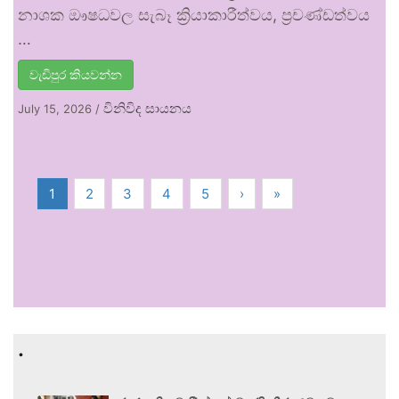
නාශක ඖෂධවල සැබෑ ක්‍රියාකාරීත්වය, ප්‍රචණ්ඩත්වය
…
වැඩිපුර කියවන්න
විනිවිද සායනය
July 15, 2026
/
1
2
3
4
5
›
»
.