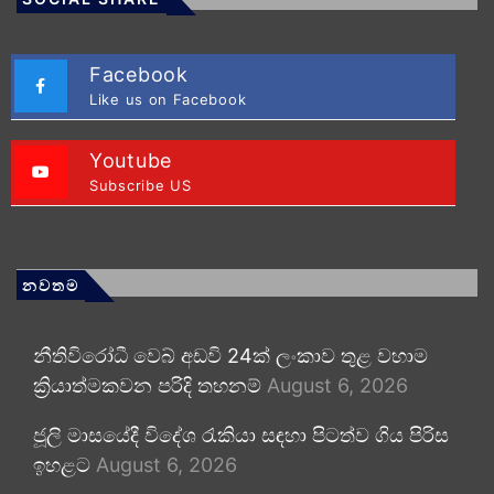
Facebook
Like us on Facebook
Youtube
Subscribe US
නවතම
නීතිවිරෝධී වෙබ් අඩවි 24ක් ලංකාව තුළ වහාම
ක්‍රියාත්මකවන පරිදි තහනම්
August 6, 2026
ජූලි මාසයේදී විදේශ රැකියා සඳහා පිටත්ව ගිය පිරිස
ඉහළට
August 6, 2026