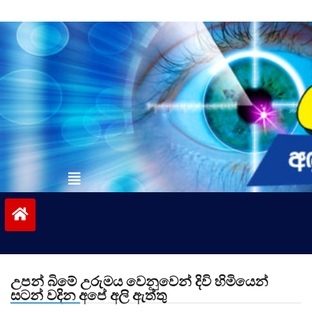
Skip
to
content
vinivida.lk
උපන් බිමේ උරුමය වෙනුවෙන් දිවි හිමියෙන්
සටන් වදින අපේ අලි ඇත්තු