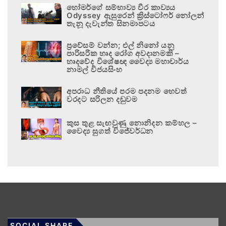
හෝමර්ගේ සම්භාව්‍ය වීර කාව්‍යය
Odyssey ඇසුරෙන් ක්‍රිස්ටෝෆර් නෝලන්
තැනූ දැවැන්ත සිනමාපටය
ප්‍රවේසම් වන්න; එල් නිනෝ යනු
පාරිසරික හෘද රෝග අවදානමකි –
හෘදවේද විශේෂඥ වෛද්‍ය මහාචාර්ය
නාමල් විජයසිංහ
අපරාධ නීතියේ පරම පදනම හෙවත්
වරදට සරිලන දඬුවම
කුස තුළ සැඟවුණු නොනිදන කම්හල –
වෛද්‍ය සුගත් විජේවර්ධන
SOCIAL SHARE