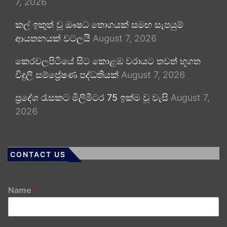
7, 2026
කල් ඉකුත් වූ ඖෂධ තොගයක් සමඟ සැපයුම්
ආයතනයක් වටලයි
August 7, 2026
කෙරවලපිටියේ සිට කොළඹ වරායට තවත් භූගත
විදුලි සම්ප්‍රේෂණ පද්ධතියක්
August 7, 2026
ප්‍රදේශ රැසකට මිලිමීටර 75 ඉක්ම වූ වැසි
August 7,
2026
CONTACT US
Name
*