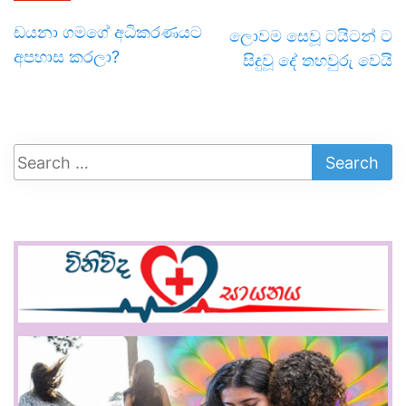
ඩයනා ගමගේ අධිකරණයට
ලොවම සෙවූ ටයිටන් ට
අපහාස කරලා?
සිදුවූ දේ තහවුරු වෙයි