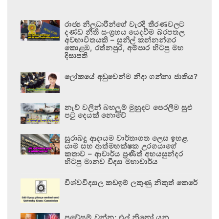
රාජ්‍ය නිලධාරීන්ගේ වැරදි තීරණවලට
දණ්ඩ නීති සංග්‍රහය යෙදවීම බරපතල
අවභාවිතයකි – සුනිල් කන්නන්ගර
කොළඹ, රත්නපුර, අම්පාර හිටපු මහ
දිසාපති
ලෝකයේ අඩුවෙන්ම නිදා ගන්නා ජාතිය?
නැව් වලින් බහලුම් මුහුදට පෙරලීම සුළු
පටු දෙයක් නොවේ
සුරාබදු ආදායම වාර්තාගත ලෙස ඉහළ
යාම සහ ආත්මභක්ෂක උරගයාගේ
කතාව – ආචාර්ය ප්‍රණීත් අභයසුන්දර
හිටපු මානව විද්‍යා මහාචාර්ය
විශ්වවිද්‍යාල කඩඉම් ලකුණු නිකුත් කෙරේ
ප්‍රවේසම් වන්න; එල් නිනෝ යනු