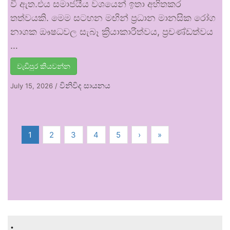
වී ඇත.එය සමාජයීය වශයෙන් ඉතා අහිතකර
තත්වයකි. මෙම සටහන මඟින් ප්‍රධාන මානසික රෝග
නාශක ඖෂධවල සැබෑ ක්‍රියාකාරීත්වය, ප්‍රචණ්ඩත්වය
…
වැඩිපුර කියවන්න
විනිවිද සායනය
July 15, 2026
/
1
2
3
4
5
›
»
.