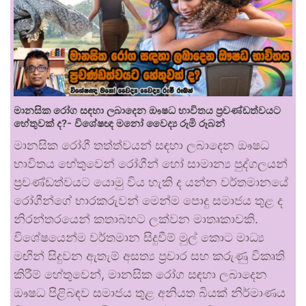
මානසික රෝග සඳහා ලබාදෙන ඖෂධ භාවිතය ප්‍රචණ්ඩත්වයට
හේතුවක් ද?- විශේෂඥ මනෝ වෛද්‍ය රූමි රූබන්
මානසික රෝගී තත්ත්වයන් සඳහා ලබාදෙන ඖෂධ
භාවිතය හේතුවෙන් රෝගීන් හෝ සාමාන්‍ය පුද්ගලයන්
ප්‍රචණ්ඩත්වයට යොමු විය හැකි ද යන්න වර්තමානයේ
රෝගීන්ගේ භාරකරුවන් මෙන්ම පොදු සමාජය තුළ ද
නිරන්තරයෙන් කතාබහට ලක්වන මාතෘකාවකි.
විශේෂයෙන්ම වර්තමාන සිදුවීම් මුල් කොට මාධ්‍ය
මඟින් සිදුවන ඇතැම් අසත්‍ය ප්‍රචාර සහ කරුණු විකෘති
කිරීම් හේතුවෙන්, මානසික රෝග සඳහා ලබාදෙන
ඖෂධ පිළිබඳව සමාජය තුළ අනියත බියක් නිර්මාණය