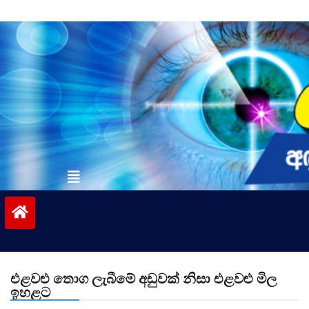
Skip
to
content
vinivida.lk
එළවළු තොග ලැබීමේ අඩුවක් නිසා එළවළු මිල
ඉහළට