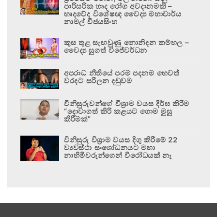
පාරිසරික හෘද රෝග අවදානමකි –
හෘදවේද විශේෂඥ වෛද්‍ය මහාචාර්ය
නාමල් විජයසිංහ
කුස තුළ සැඟවුණු නොනිදන කම්හල –
වෛද්‍ය සුගත් විජේවර්ධන
අපරාධ නීතියේ පරම පදනම හෙවත්
වරදට සරිලන දඬුවම
විනිසුරුවන්ගේ විශ්‍රාම වයස දීර්ඝ කිරීම
“දොවාගත් කිරි කළයට ගොම මුසු
කිරීමක්”
විනිසුරු විශ්‍රාම වයස දිගු කිරීමේ 22
ව්‍යවස්ථා සංශෝධනයට මහා
නාහිමිවරුන්ගෙන් විරෝධයක් නෑ