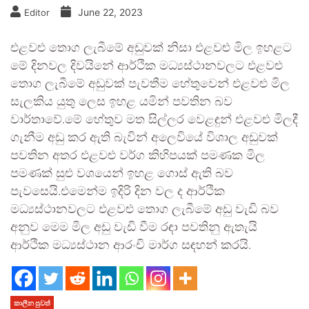
June 22, 2023
Editor
එළවළු තොග ලැබීමේ අඩුවක් නිසා එළවළු මිල ඉහළට
මේ දිනවල දිවයිනේ ආර්ථික මධ්‍යස්ථානවලට එළවළු
තොග ලැබීමේ අඩුවක් පැවතීම හේතුවෙන් එළවළු මිල
සැලකිය යුතු ලෙස ඉහළ යමින් පවතින බව
වාර්තාවේ.මේ හේතුව මත සිල්ලර වෙළඳුන් එළවළු මිලදී
ගැනීම අඩු කර ඇති බැවින් අලෙවියේ විශාල අඩුවක්
පවතින අතර එළවළු වර්ග කිහිපයක් පමණක මිල
පමණක් සුළු වශයෙන් ඉහළ ගොස් ඇති බව
පැවසෙයි.එමෙන්ම ඉදිරි දින වල ද ආර්ථික
මධ්‍යස්ථානවලට එළවළු තොග ලැබීමේ අඩු වැඩි බව
අනුව මෙම මිල අඩු වැඩි වීම රඳා පවතිනු ඇතැයි
ආර්ථික මධ්‍යස්ථාන ආරංචි මාර්ග සඳහන් කරයි.
කාලීන පුවත්