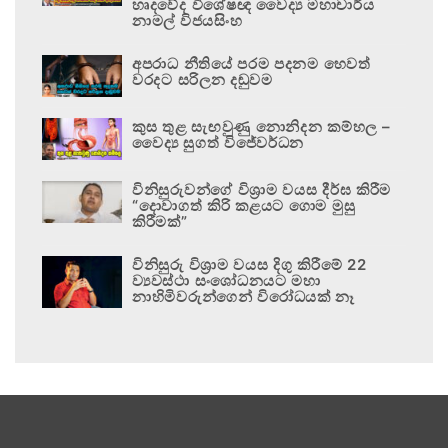
හෘදවේද විශේෂඥ වෛද්‍ය මහාචාර්ය
නාමල් විජයසිංහ
අපරාධ නීතියේ පරම පදනම හෙවත්
වරදට සරිලන දඬුවම
කුස තුළ සැඟවුණු නොනිදන කම්හල –
වෛද්‍ය සුගත් විජේවර්ධන
විනිසුරුවන්ගේ විශ්‍රාම වයස දීර්ඝ කිරීම
“දොවාගත් කිරි කළයට ගොම මුසු
කිරීමක්”
විනිසුරු විශ්‍රාම වයස දිගු කිරීමේ 22
ව්‍යවස්ථා සංශෝධනයට මහා
නාහිමිවරුන්ගෙන් විරෝධයක් නෑ