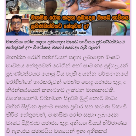
මානසික රෝග සඳහා ලබාදෙන ඖෂධ භාවිතය ප්‍රචණ්ඩත්වයට
හේතුවක් ද?- විශේෂඥ මනෝ වෛද්‍ය රූමි රූබන්
මානසික රෝගී තත්ත්වයන් සඳහා ලබාදෙන ඖෂධ
භාවිතය හේතුවෙන් රෝගීන් හෝ සාමාන්‍ය පුද්ගලයන්
ප්‍රචණ්ඩත්වයට යොමු විය හැකි ද යන්න වර්තමානයේ
රෝගීන්ගේ භාරකරුවන් මෙන්ම පොදු සමාජය තුළ ද
නිරන්තරයෙන් කතාබහට ලක්වන මාතෘකාවකි.
විශේෂයෙන්ම වර්තමාන සිදුවීම් මුල් කොට මාධ්‍ය
මඟින් සිදුවන ඇතැම් අසත්‍ය ප්‍රචාර සහ කරුණු විකෘති
කිරීම් හේතුවෙන්, මානසික රෝග සඳහා ලබාදෙන
ඖෂධ පිළිබඳව සමාජය තුළ අනියත බියක් නිර්මාණය
වී ඇත.එය සමාජයීය වශයෙන් ඉතා අහිතකර