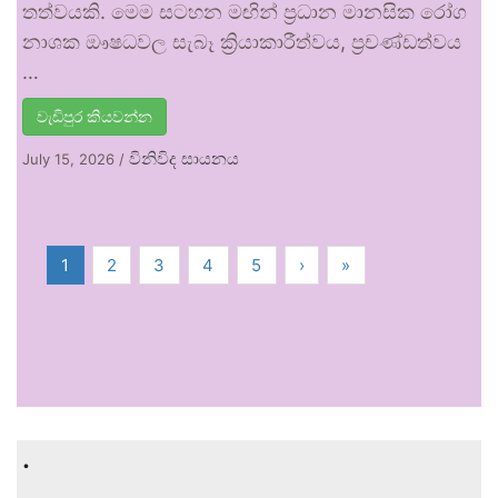
තත්වයකි. මෙම සටහන මඟින් ප්‍රධාන මානසික රෝග
නාශක ඖෂධවල සැබෑ ක්‍රියාකාරීත්වය, ප්‍රචණ්ඩත්වය
…
වැඩිපුර කියවන්න
විනිවිද සායනය
July 15, 2026
/
1
2
3
4
5
›
»
.