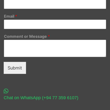
Email
*
Comment or Message
*
Submit
Chat on WhatsApp (+94 77 359 6107)