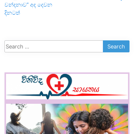
වන්දනාව” අද දෙවන
දිනටත්