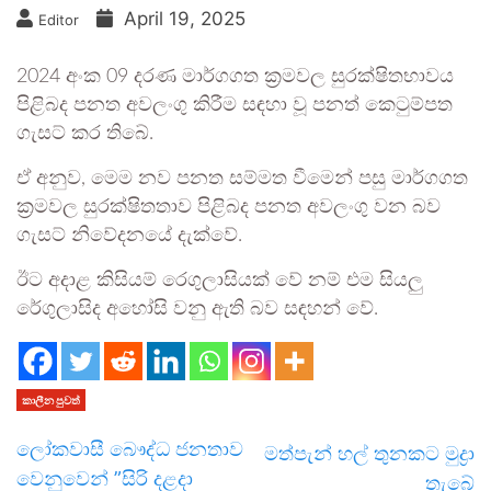
April 19, 2025
Editor
2024 අංක 09 දරණ මාර්ගගත ක්‍රමවල සුරක්ෂිතභාවය
පිළිබද පනත අවලංගු කිරීම සඳහා වූ පනත් කෙටුම්පත
ගැසට් කර තිබේ.
ඒ අනුව, මෙම නව පනත සම්මත වීමෙන් පසු මාර්ගගත
ක්‍රමවල සුරක්ෂිතතාව පිළිබද පනත අවලංගු වන බව
ගැසට් නිවේදනයේ දැක්වේ.
ඊට අදාළ කිසියම් රෙගුලාසියක් වේ නම් එම සියලු
රේගුලාසිද අහෝසි වනු ඇති බව සඳහන් වේ.
කාලීන පුවත්
ලෝකවාසී බෞද්ධ ජනතාව
මත්පැන් හල් තුනකට මුද්‍රා
වෙනුවෙන් ”සිරි දළදා
තැබේ