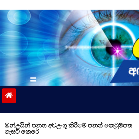
Skip
to
content
vinivida.lk
ඔන්ලයින් පනත අවලංගු කිරීමේ පනත් කෙටුම්පත
ගැසට් කෙරේ