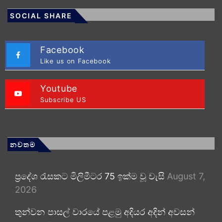
SOCIAL SHARE
Facebook
Like us on Facebook
Youtube
Subscribe US
නවතම
ප්‍රදේශ රැසකට මිලිමීටර 75 ඉක්ම වූ වැසි
August 7,
2026
තුන්වන පාසල් වාරයේ පළමු අදියර අදින් අවසන්