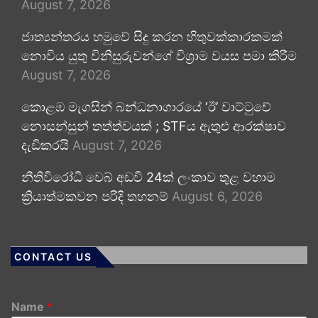
August 7, 2026
ජාත්‍යන්තරය හමුවේ සිදු කරන හිතුවක්කාරකමක්
නොවිය යුතු විනිසුරුවන්ගේ විශ්‍රාම වයස පමා කිරීම
August 7, 2026
කොළඹ මැගසින් බන්ධනාගාරයේ ‘ඊ’ වාට්ටුවේ
නොසන්සුන් තත්ත්වයක් ; STFය ඇතුළු ආරක්ෂාව
දැඩිකරයි
August 7, 2026
නීතිවිරෝධී වෙබ් අඩවි 24ක් ලංකාව තුළ වහාම
ක්‍රියාත්මකවන පරිදි තහනම්
August 6, 2026
CONTACT US
Name
*