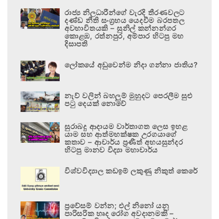
රාජ්‍ය නිලධාරීන්ගේ වැරදි තීරණවලට
දණ්ඩ නීති සංග්‍රහය යෙදවීම බරපතල
අවභාවිතයකි – සුනිල් කන්නන්ගර
කොළඹ, රත්නපුර, අම්පාර හිටපු මහ
දිසාපති
ලෝකයේ අඩුවෙන්ම නිදා ගන්නා ජාතිය?
නැව් වලින් බහලුම් මුහුදට පෙරලීම සුළු
පටු දෙයක් නොවේ
සුරාබදු ආදායම වාර්තාගත ලෙස ඉහළ
යාම සහ ආත්මභක්ෂක උරගයාගේ
කතාව – ආචාර්ය ප්‍රණීත් අභයසුන්දර
හිටපු මානව විද්‍යා මහාචාර්ය
විශ්වවිද්‍යාල කඩඉම් ලකුණු නිකුත් කෙරේ
ප්‍රවේසම් වන්න; එල් නිනෝ යනු
පාරිසරික හෘද රෝග අවදානමකි –