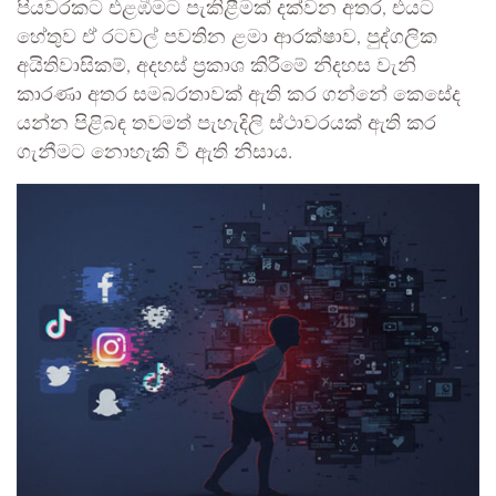
පියවරකට එළඹීමට පැකිළීමක් දක්වන අතර, එයට
හේතුව ඒ රටවල් පවතින ළමා ආරක්ෂාව, පුද්ගලික
අයිතිවාසිකම්, අදහස් ප්‍රකාශ කිරීමේ නිදහස වැනි
කාරණා අතර සමබරතාවක් ඇති කර ගන්නේ කෙසේද
යන්න පිළිබඳ තවමත් පැහැදිලි ස්ථාවරයක් ඇති කර
ගැනීමට නොහැකි වී ඇති නිසාය.