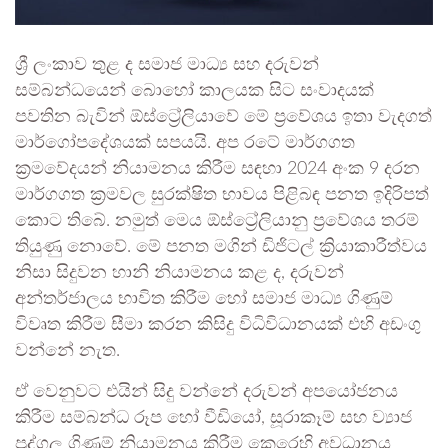
ශ්‍රී ලංකාව තුළ ද සමාජ මාධ්‍ය සහ දරුවන්
සම්බන්ධයෙන් බොහෝ කාලයක සිට සංවාදයක්
පවතින බැවින් ඕස්ට්‍රේලියාවේ මේ ප්‍රවේශය ඉතා වැදගත්
මාර්ගෝපදේශයක් සපයයි. අප රටේ මාර්ගගත
ක්‍රමවේදයන් නියාමනය කිරීම සඳහා 2024 අංක 9 දරන
මාර්ගගත ක්‍රමවල සුරක්ෂිත භාවය පිළිබඳ පනත ඉදිරිපත්
කොට තිබේ. නමුත් මෙය ඕස්ට්‍රේලියානු ප්‍රවේශය තරම්
තියුණු නොවේ. මේ පනත මගින් ඩිජිටල් ක්‍රියාකාරීත්වය
නිසා සිදුවන හානි නියාමනය කළ ද, දරුවන්
අන්තර්ජාලය භාවිත කිරීම හෝ සමාජ මාධ්‍ය ගිණුම්
විවෘත කිරීම සීමා කරන කිසිදු විධිවිධානයක් එහි අඩංගු
වන්නේ නැත.
ඒ වෙනුවට එයින් සිදු වන්නේ දරුවන් අපයෝජනය
කිරීම සම්බන්ධ රූප හෝ වීඩියෝ, සූරාකෑම් සහ ව්‍යාජ
පුද්ගල ගිණුම් නියාමනය කිරීම කෙරෙහි අවධානය