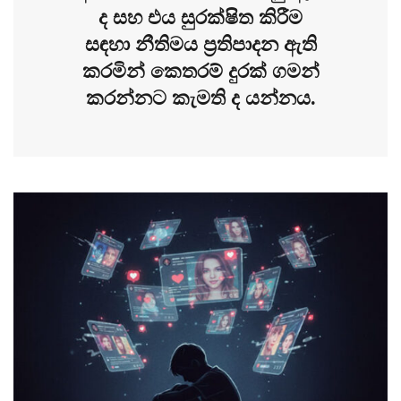
ද සහ එය සුරක්ෂිත කිරීම
සඳහා නීතිමය ප්‍රතිපාදන ඇති
කරමින් කෙතරම් දුරක් ගමන්
කරන්නට කැමති ද යන්නය.