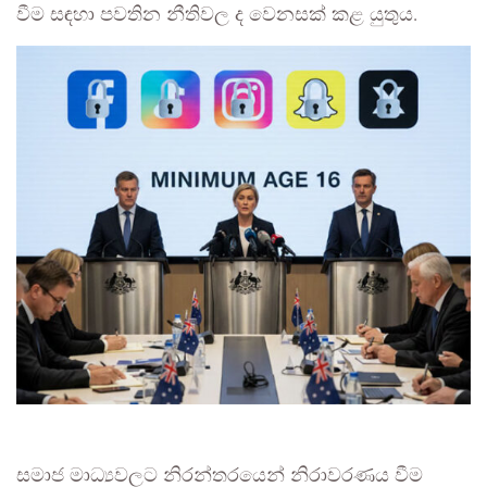
වීම සඳහා පවතින නීතිවල ද වෙනසක් කළ යුතුය.
සමාජ මාධ්‍යවලට නිරන්තරයෙන් නිරාවරණය වීම