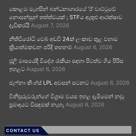
කොළඹ මැගසින් බන්ධනාගාරයේ ‘ඊ’ වාට්ටුවේ
නොසන්සුන් තත්ත්වයක් ; STFය ඇතුළු ආරක්ෂාව
දැඩිකරයි
August 7, 2026
නීතිවිරෝධී වෙබ් අඩවි 24ක් ලංකාව තුළ වහාම
ක්‍රියාත්මකවන පරිදි තහනම්
August 6, 2026
ජූලි මාසයේදී විදේශ රැකියා සඳහා පිටත්ව ගිය පිරිස
ඉහළට
August 6, 2026
ජැෆ්නා කිංග්ස් LPL අවසන් සටනට
August 6, 2026
විනිසුරුවරුන්ගේ විශ්‍රාම වයස ඉහළ දැමීමෙන් නඩු
ප්‍රමාදයට විසඳුමක් නැහැ
August 6, 2026
CONTACT US