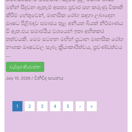
මඟින් සිදුවන ඇතැම් අසත්‍ය ප්‍රචාර සහ කරුණු විකෘති
කිරීම් හේතුවෙන්, මානසික රෝග සඳහා ලබාදෙන
ඖෂධ පිළිබඳව සමාජය තුළ අනියත බියක් නිර්මාණය
වී ඇත.එය සමාජයීය වශයෙන් ඉතා අහිතකර
තත්වයකි. මෙම සටහන මඟින් ප්‍රධාන මානසික රෝග
නාශක ඖෂධවල සැබෑ ක්‍රියාකාරීත්වය, ප්‍රචණ්ඩත්වය
…
වැඩිපුර කියවන්න
විනිවිද සායනය
July 15, 2026
/
1
2
3
4
5
›
»