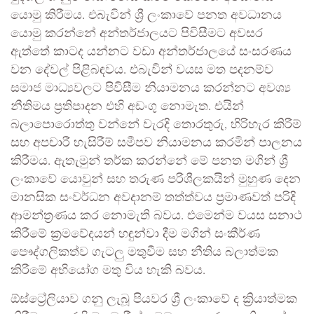
යොමු කිරීමය. එබැවින් ශ්‍රී ලංකාවේ පනත අවධානය
යොමු කරන්නේ අන්තර්ජාලයට පිවිසීමට අවසර
ඇත්තේ කාටද යන්නට වඩා අන්තර්ජාලයේ සංසරණය
වන දේවල් පිළිබඳවය. එබැවින් වයස මත පදනම්ව
සමාජ මාධ්‍යවලට පිවිසීම නියාමනය කරන්නට අවශ්‍ය
නීතිමය ප්‍රතිපාදන එහි අඩංගු නොමැත. එයින්
බලාපොරොත්තු වන්නේ වැරදි තොරතුරු, හිරිහැර කිරීම්
සහ අපචාරී හැසිරීම් සමීපව නියාමනය කරමින් පාලනය
කිරීමය. ඇතැමුන් තර්ක කරන්නේ මේ පනත මගින් ශ්‍රී
ලංකාවේ යොවුන් සහ තරුණ පරිශීලකයින් මුහුණ දෙන
මානසික සංවර්ධන අවදානම් තත්ත්වය ප්‍රමාණවත් පරිදි
ආමන්ත්‍රණය කර නොමැති බවය. එමෙන්ම වයස සනාථ
කිරීමේ ක්‍රමවේදයන් හඳුන්වා දීම මගින් සංකීර්ණ
පෞද්ගලිකත්ව ගැටලු මතුවීම සහ නීතිය බලාත්මක
කිරීමේ අභියෝග මතු විය හැකි බවය.
ඕස්ට්‍රේලියාව ගනු ලැබූ පියවර ශ්‍රී ලංකාවේ ද ක්‍රියාත්මක