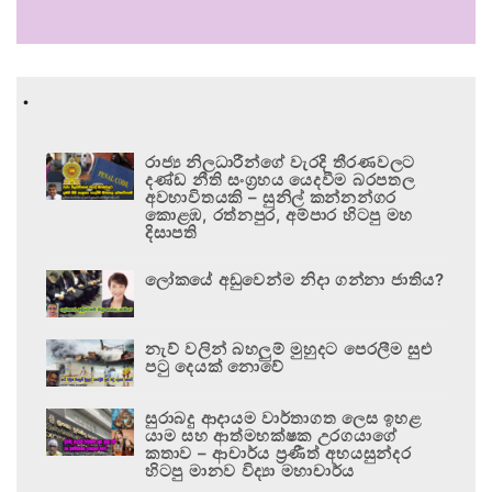
.
රාජ්‍ය නිලධාරීන්ගේ වැරදි තීරණවලට
දණ්ඩ නීති සංග්‍රහය යෙදවීම බරපතල
අවභාවිතයකි – සුනිල් කන්නන්ගර
කොළඹ, රත්නපුර, අම්පාර හිටපු මහ
දිසාපති
ලෝකයේ අඩුවෙන්ම නිදා ගන්නා ජාතිය?
නැව් වලින් බහලුම් මුහුදට පෙරලීම සුළු
පටු දෙයක් නොවේ
සුරාබදු ආදායම වාර්තාගත ලෙස ඉහළ
යාම සහ ආත්මභක්ෂක උරගයාගේ
කතාව – ආචාර්ය ප්‍රණීත් අභයසුන්දර
හිටපු මානව විද්‍යා මහාචාර්ය