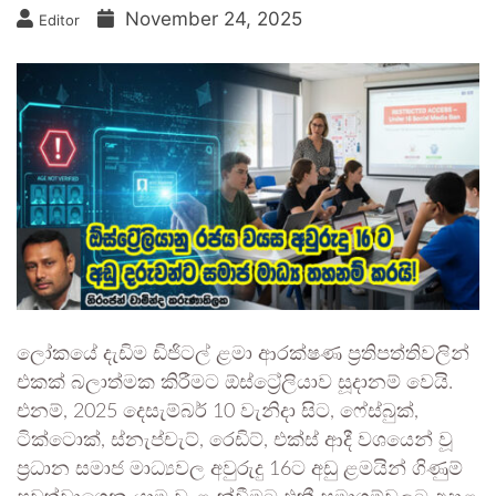
November 24, 2025
Editor
ලෝකයේ දැඩිම ඩිජිටල් ළමා ආරක්ෂණ ප්‍රතිපත්තිවලින්
එකක් බලාත්මක කිරීමට ඕස්ට්‍රේලියාව සූදානම් වෙයි.
එනම්, 2025 දෙසැම්බර් 10 වැනිදා සිට, ෆේස්බුක්,
ටික්ටොක්, ස්නැප්චැට්, රෙඩිට්, එක්ස් ආදී වශයෙන් වූ
ප්‍රධාන සමාජ මාධ්‍යවල අවුරුදු 16ට අඩු ළමයින් ගිණුම්