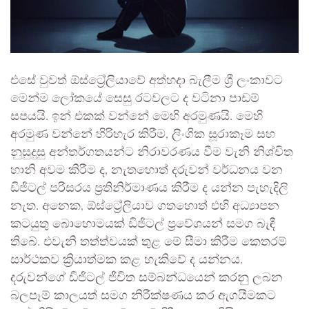
එසේ වුවත් ඕස්ට්‍රේලියාවේ අත්හදා බැලීම ශ්‍රී ලංකාවට
මෙන්ම ලෝකයේ සෙසු රටවලට ද වටිනා පාඩම්
සපයයි. ඉන් එකක් වන්නේ මෙහි අරමුණයි. මෙහි
අරමුණ වන්නේ හිරිහැර කිරීම, ලිංගික සූරාකෑම සහ
නුසුදුසු අන්තර්ගතයන්ට නිරාවරණය වීම වැනි නිශ්චිත
හානි අවම කිරීම ද, නැතහොත් දරුවන් වර්ධනය වන
ඩිජිටල් පරිසරය ප්‍රතිනිර්මාණය කිරීම ද යන්න පැහැදිලි
නැත. අනෙක, ඕස්ට්‍රේලියාව ගතහොත් එහි අධ්‍යාපන
කටයුතු බොහොමයක් ඩිජිටල් ප්‍රවේශයන් සමග බැඳී
තිබේ. එවැනි තත්ත්වයක් තුළ මේ සීමා කිරීම කෙතරම්
සාර්ථකව ක්‍රියාත්මක කළ හැකිවේ ද යන්නය.
දරුවන්ගේ ඩිජිටල් ජීවිත සම්බන්ධයෙන් කරනු ලබන
බලපෑම් කාලයත් සමග නිරීක්ෂණය කර ඇගයීමකට