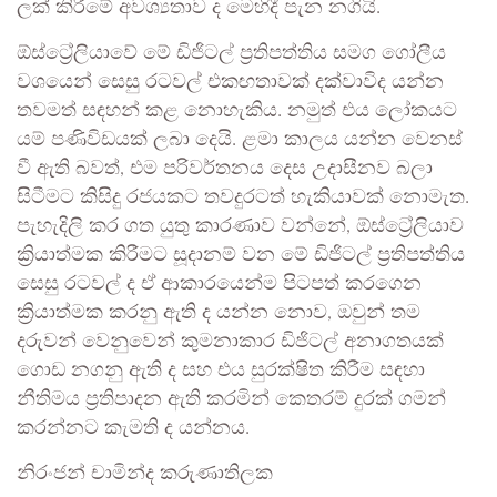
ලක් කිරීමේ අවශ්‍යතාව ද මෙහිදී පැන නගියි.
ඕස්ට්‍රේලියාවේ මේ ඩිජිටල් ප්‍රතිපත්තිය සමග ගෝලීය
වශයෙන් සෙසු රටවල් එකඟතාවක් දක්වාවිද යන්න
තවමත් සඳහන් කළ නොහැකිය. නමුත් එය ලෝකයට
යම් පණිවිඩයක් ලබා දෙයි. ළමා කාලය යන්න වෙනස්
වී ඇති බවත්, එම පරිවර්තනය දෙස උදාසීනව බලා
සිටීමට කිසිදු රජයකට තවදුරටත් හැකියාවක් නොමැත.
පැහැදිලි කර ගත යුතු කාරණාව වන්නේ, ඕස්ට්‍රේලියාව
ක්‍රියාත්මක කිරීමට සූදානම් වන මේ ඩිජිටල් ප්‍රතිපත්තිය
සෙසු රටවල් ද ඒ ආකාරයෙන්ම පිටපත් කරගෙන
ක්‍රියාත්මක කරනු ඇති ද යන්න නොව, ඔවුන් තම
දරුවන් වෙනුවෙන් කුමනාකාර ඩිජිටල් අනාගතයක්
ගොඩ නගනු ඇති ද සහ එය සුරක්ෂිත කිරීම සඳහා
නීතිමය ප්‍රතිපාදන ඇති කරමින් කෙතරම් දුරක් ගමන්
කරන්නට කැමති ද යන්නය.
නිරංජන් චාමින්ද කරුණාතිලක