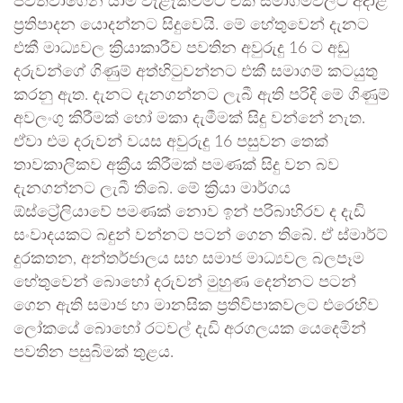
පවත්වාගෙන යාම වැළැක්වීමට එකී සමාගම්වලට අදාළ
ප්‍රතිපාදන යොදන්නට සිදුවෙයි. මේ හේතුවෙන් දැනට
එකී මාධ්‍යවල ක්‍රියාකාරීව පවතින අවුරුදු 16 ට අඩු
දරුවන්ගේ ගිණුම් අත්හිටුවන්නට එකී සමාගම් කටයුතු
කරනු ඇත. දැනට දැනගන්නට ලැබී ඇති පරිදි මේ ගිණුම්
අවලංගු කිරීමක් හෝ මකා දැමීමක් සිදු වන්නේ නැත.
ඒවා එම දරුවන් වයස අවුරුදු 16 පසුවන තෙක්
තාවකාලිකව අක්‍රීය කිරීමක් පමණක් සිදු වන බව
දැනගන්නට ලැබී තිබේ. මේ ක්‍රියා මාර්ගය
ඕස්ට්‍රේලියාවේ පමණක් නොව ඉන් පරිබාහිරව ද දැඩි
සංවාදයකට බඳුන් වන්නට පටන් ගෙන තිබේ. ඒ ස්මාර්ට්
දුරකතන, අන්තර්ජාලය සහ සමාජ මාධ්‍යවල බලපෑම
හේතුවෙන් බොහෝ දරුවන් මුහුණ දෙන්නට පටන්
ගෙන ඇති සමාජ හා මානසික ප්‍රතිවිපාකවලට එරෙහිව
ලෝකයේ බොහෝ රටවල් දැඩි අරගලයක යෙදෙමින්
පවතින පසුබිමක් තුළය.