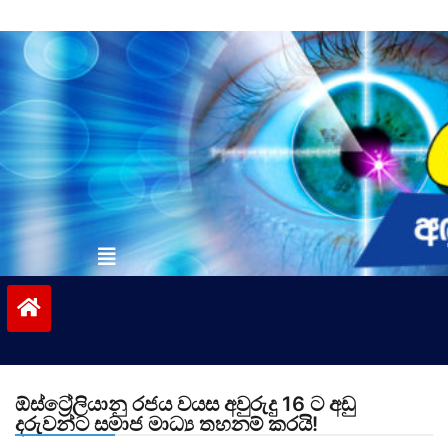
Skip
to
content
vinivida.lk
ඕස්ට්‍රේලියානු රජය වයස අවුරුදු 16 ට අඩු
දරුවන්ට සමාජ මාධ්‍ය තහනම් කරයි!