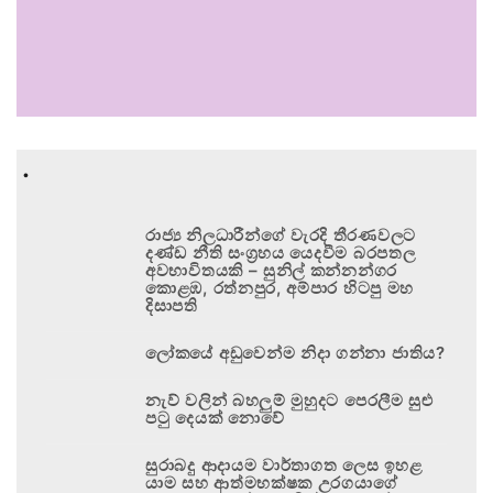
.
රාජ්‍ය නිලධාරීන්ගේ වැරදි තීරණවලට
දණ්ඩ නීති සංග්‍රහය යෙදවීම බරපතල
අවභාවිතයකි – සුනිල් කන්නන්ගර
කොළඹ, රත්නපුර, අම්පාර හිටපු මහ
දිසාපති
ලෝකයේ අඩුවෙන්ම නිදා ගන්නා ජාතිය?
නැව් වලින් බහලුම් මුහුදට පෙරලීම සුළු
පටු දෙයක් නොවේ
සුරාබදු ආදායම වාර්තාගත ලෙස ඉහළ
යාම සහ ආත්මභක්ෂක උරගයාගේ