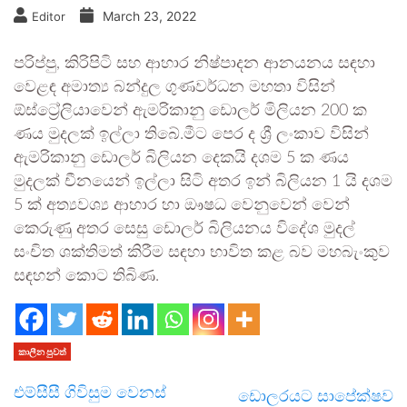
March 23, 2022
Editor
පරිප්පු, කිරිපිටි සහ ආහාර නිෂ්පාදන ආනයනය සඳහා
වෙළඳ අමාත්‍ය බන්දුල ගුණවර්ධන මහතා විසින්
ඕස්ට්‍රේලියාවෙන් ඇමරිකානු ඩොලර් මිලියන 200 ක
ණය මුදලක් ඉල්ලා තිබේ.මීට පෙර ද ශ්‍රී ලංකාව විසින්
ඇමරිකානු ඩොලර් බිලියන දෙකයි දශම 5 ක ණය
මුදලක් චීනයෙන් ඉල්ලා සිටි අතර ඉන් බිලියන 1 යි දශම
5 ක් අත්‍යවශ්‍ය ආහාර හා ඖෂධ වෙනුවෙන් වෙන්
කෙරුණු අතර සෙසු ඩොලර් බිලියනය විදේශ මුදල්
සංචිත ශක්තිමත් කිරීම සඳහා භාවිත කළ බව මහබැංකුව
සඳහන් කොට තිබිණ.
කාලීන පුවත්
එම්සීසී ගිවිසුම වෙනස්
ඩොලරයට සාපේක්ෂව