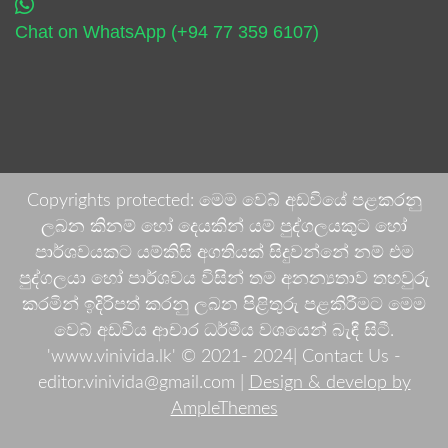
Chat on WhatsApp (+94 77 359 6107)
Copyrights protected: මෙම වෙබ් අඩවියේ පළකරනු
ලබන කිනම් හෝ දෙයකින් යම් පුද්ගලයකුට හෝ
පාර්ශවයකට යම්කිසි අගතියක් සිදුවන්නේ නම් එම
පුද්ගලයා හෝ පාර්ශවය විසින් තම අනන්‍යතාව තහවුරු
කරමින් ඉදිරිපත් කරනු ලබන පිළිතුරු පළකිරීමට මෙම
වෙබ් අඩවිය ආචාර ධර්මීය වශයෙන් බැඳී සිටී.
'www.vinivida.lk' © 2021- 2024| Contact Us -
editor.vinivida@gmail.com |
Design & develop by
AmpleThemes