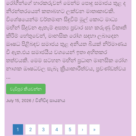
රෝගීන්ගේ භාරකරුවන් මෙන්ම පොදු සමාජය තුළ ද
නිරන්තරයෙන් කතාබහට ලක්වන මාතෘකාවකි.
විශේෂයෙන්ම වර්තමාන සිදුවීම් මුල් කොට මාධ්‍ය
මඟින් සිදුවන ඇතැම් අසත්‍ය ප්‍රචාර සහ කරුණු විකෘති
කිරීම් හේතුවෙන්, මානසික රෝග සඳහා ලබාදෙන
ඖෂධ පිළිබඳව සමාජය තුළ අනියත බියක් නිර්මාණය
වී ඇත.එය සමාජයීය වශයෙන් ඉතා අහිතකර
තත්වයකි. මෙම සටහන මඟින් ප්‍රධාන මානසික රෝග
නාශක ඖෂධවල සැබෑ ක්‍රියාකාරීත්වය, ප්‍රචණ්ඩත්වය
…
වැඩිපුර කියවන්න
විනිවිද සායනය
July 15, 2026
/
1
2
3
4
5
›
»