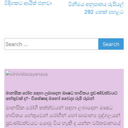
විදිහකට ආයිත් එනවා
විනිමය අනුපාතය රුපියල්
292 තෙක් පහළට
මානසික රෝග සඳහා ලබාදෙන ඖෂධ භාවිතය ප්‍රචණ්ඩත්වයට
හේතුවක් ද?- විශේෂඥ මනෝ වෛද්‍ය රූමි රූබන්
මානසික රෝගී තත්ත්වයන් සඳහා ලබාදෙන ඖෂධ
භාවිතය හේතුවෙන් රෝගීන් හෝ සාමාන්‍ය පුද්ගලයන්
ප්‍රචණ්ඩත්වයට යොමු විය හැකි ද යන්න වර්තමානයේ