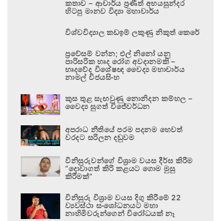
කතාව – ආචාර්ය ප්‍රණීත් අභයසුන්දර
හිටපු මානව විද්‍යා මහාචාර්ය
විශ්වවිද්‍යාල කඩඉම් ලකුණු නිකුත් කෙරේ
ප්‍රවේසම් වන්න; එල් නිනෝ යනු
පාරිසරික හෘද රෝග අවදානමකි –
හෘදවේද විශේෂඥ වෛද්‍ය මහාචාර්ය
නාමල් විජයසිංහ
කුස තුළ සැඟවුණු නොනිදන කම්හල –
වෛද්‍ය සුගත් විජේවර්ධන
අපරාධ නීතියේ පරම පදනම හෙවත්
වරදට සරිලන දඬුවම
විනිසුරුවන්ගේ විශ්‍රාම වයස දීර්ඝ කිරීම
“දොවාගත් කිරි කළයට ගොම මුසු
කිරීමක්”
විනිසුරු විශ්‍රාම වයස දිගු කිරීමේ 22
ව්‍යවස්ථා සංශෝධනයට මහා
නාහිමිවරුන්ගෙන් විරෝධයක් නෑ