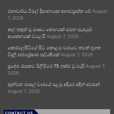
මහාචාර්ය විමල් දිසානායක අභාවප්‍රාප්ත වේ
August
7, 2026
කල් ඉකුත් වූ ඖෂධ තොගයක් සමඟ සැපයුම්
ආයතනයක් වටලයි
August 7, 2026
කෙරවලපිටියේ සිට කොළඹ වරායට තවත් භූගත
විදුලි සම්ප්‍රේෂණ පද්ධතියක්
August 7, 2026
ප්‍රදේශ රැසකට මිලිමීටර 75 ඉක්ම වූ වැසි
August 7,
2026
තුන්වන පාසල් වාරයේ පළමු අදියර අදින් අවසන්
August 7, 2026
CONTACT US