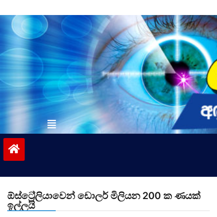
Skip
to
content
vinivida.lk
ඕස්ට්‍රේලියාවෙන් ඩොලර් මිලියන 200 ක ණයක්
ඉල්ලයි