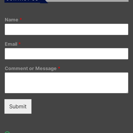
Name
*
Email
*
Comment or Message
*
Submit