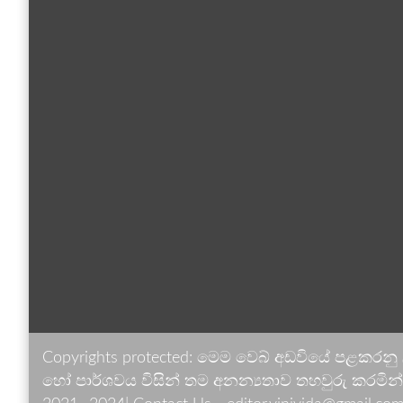
Copyrights protected: මෙම වෙබ් අඩවියේ පළකරනු
හෝ පාර්ශවය විසින් තම අනන්‍යතාව තහවුරු කරමින් ඉ