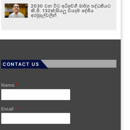
2030 වන විට අධිවේගී මාර්ග පද්ධතියට
කි.මී. 132ක්;සියලු වියදම් දේශීය
අරමුදල්වලින්
CONTACT US
Name
*
Email
*