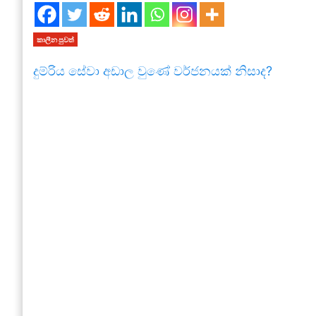
කාලීන පුවත්
දුම්රිය සේවා අඩාල වුණේ වර්ජනයක් නිසාද?