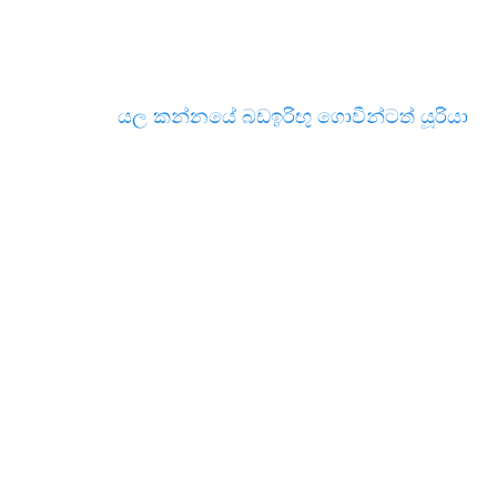
යල කන්නයේ බඩඉරිඟු ගොවීන්ටත් යූරියා