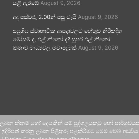
යළි ඇරඹේ
August 9, 2026
අද පස්වරු 2.00න් පසු වැසි
August 9, 2026
පසුගිය ස්වාභාවික ආපදාවලට හේතුව නිරිතදිග
මෝසම් ද, එල් නිනෝ ද? සුපර් එල් නිනෝ
කතාව මාධ්‍යවල මවාපෑමක්
August 9, 2026
 ලබන කිනම් හෝ දෙයකින් යම් පුද්ගලයකුට හෝ පාර්ශවයකට
දිරිපත් කරනු ලබන පිළිතුරු පළකිරීමට මෙම වෙබ් අඩවිය ආච