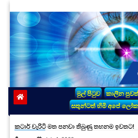
Skip
to
content
vinivida.lk
මුල් පිටුව
කාලීන පුවත
සතුන්ටත් හිමි අපේ ලෝ
කටාර් චැරිටි මත පනවා තිබුණු තහනම ඉවතට!