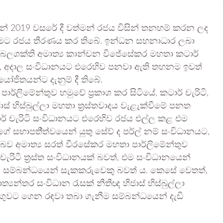
මින් 2019 වසරේ දී වත්මන් රජය විසින් තනහම් කරන ලද
ීමට රජය තීරණය කර තිබේ. ඉන්ධන සහනාධාර ලබා
 බලශක්ති අමාත්‍ය කාන්චන විජේසේකර මහතා කටාර්
තර, අදාල සංවිධානයට එරෙහිව පනවා ඇති තහනම ඉවත්
ෝජිතයන්ට දැනුම් දී තිබේ.
්ලිමේන්තුව හමුවේ ප්‍රකාශ කර සිටියේ, කටාර් චැරිටි,
ස් හිස්බුල්ලා මහතා ත්‍රස්තවාදය වැළැක්වීමේ පනත
ර් චැරිටි සංවිධානයට එරෙහිව රජය එල්ල කළ එම
ේ සභාපතී්ත්වයෙන් යුතු සේව් ද පර්ල් නම් සංවිධානයට,
ති බව අමාත්‍ය සරත් වීරසේකර මහතා පාර්ලිමේන්තුව
 චැරිටි ත්‍රස්ත සංවිධානයක් බවත්, එම සංවිධානයෙන්
ක්‍රියා සම්බන්ධයෙන් සැකකරුවෙකු බවත් ය. කෙසේ වෙතත්,
්‍යන්තර සංවිධාන රැසක් නීතීඥ හිජාස් හිස්බුල්ලා
ංගුවට ගෙන රඳවා තබා ගැනීම සම්බන්ධයෙන් දැඩි