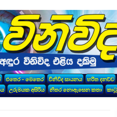
්
එතෙර - මෙතෙර
විනිවිද සායනය
හරිත දනව්ව
කය
උරුමයක අසිරිය
නිතර නොඇසෙන කතා
කාටූ