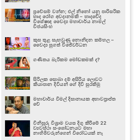
ප්‍රවේසම් වන්න; එල් නිනෝ යනු පාරිසරික
හෘද රෝග අවදානමකි – හෘදවේද
විශේෂඥ වෛද්‍ය මහාචාර්ය නාමල්
විජයසිංහ
කුස තුළ සැඟවුණු නොනිදන කම්හල –
වෛද්‍ය සුගත් විජේවර්ධන
ගණිතය බැරිකම මෝඩකමක් ද?
සිරිලක සොබා දම් අසිරිය ලොවට
කියාපාන දිවියන් ගේ දිවි සුරකිමු
මහාචාර්ය විමල් දිසානායක අභාවප්‍රාප්ත
වේ
විනිසුරු විශ්‍රාම වයස දිගු කිරීමේ 22
ව්‍යවස්ථා සංශෝධනයට මහා
නාහිමිවරුන්ගෙන් විරෝධයක් නෑ