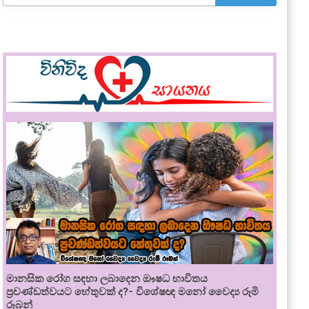
මානසික රෝග සඳහා ලබාදෙන ඖෂධ භාවිතය
ප්‍රචණ්ඩත්වයට හේතුවක් ද?- විශේෂඥ මනෝ වෛද්‍ය රූමි
රූබන්