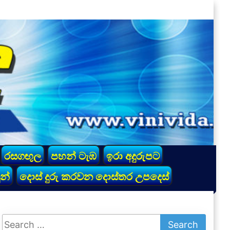
රසගඟුල
පහන් ටැඹ
ඉරා අදුරුපට
න්
දොස් දුරු කරවන දොස්තර උපදෙස්