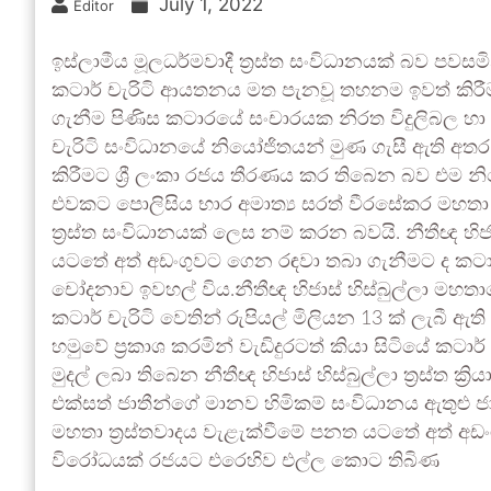
July 1, 2022
Editor
ඉස්ලාමීය මූලධර්මවාදී ත්‍රස්ත සංවිධානයක් බව පවස
කටාර් චැරිටි ආයතනය මත පැනවූ තහනම ඉවත් කිර
ගැනීම පිණිස කටාරයේ සංචාරයක නිරත විදුලිබල හා
චැරිටි සංවිධානයේ නියෝජිතයන් මුණ ගැසී ඇති අ
කිරීමට ශ්‍රී ලංකා රජය තීරණය කර තිබෙන බව එම නිය
එවකට පොලිසිය භාර අමාත්‍ය සරත් වීරසේකර මහතා පාර
ත්‍රස්ත සංවිධානයක් ලෙස නම් කරන බවයි. නීතීඥ හිජා
යටතේ අත් අඩංගුවට ගෙන රඳවා තබා ගැනීමට ද කටා
චෝදනාව ඉවහල් විය.නීතීඥ හිජාස් හිස්බුල්ලා මහතාග
කටාර් චැරිටි වෙතින් රුපියල් මිලියන 13 ක් ලැබී ඇ
හමුවේ ප්‍රකාශ කරමින් වැඩිදුරටත් කියා සිටියේ කටාර්
මුදල් ලබා තිබෙන නීතීඥ හිජාස් හිස්බුල්ලා ත්‍රස්ත 
එක්සත් ජාතීන්ගේ මානව හිමිකම් සංවිධානය ඇතුළු ජාත
මහතා ත්‍රස්තවාදය වැළැක්වීමේ පනත යටතේ අත් අඩ
විරෝධයක් රජයට එරෙහිව එල්ල කොට තිබිණ