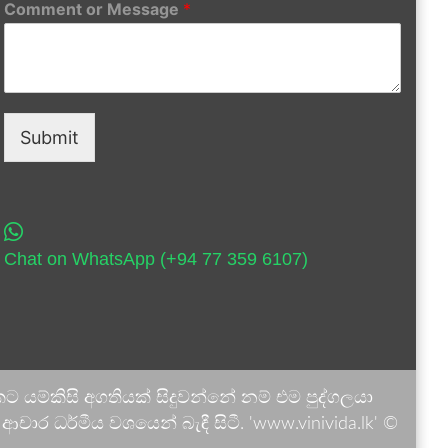
Comment or Message
*
Submit
Chat on WhatsApp (+94 77 359 6107)
 යම්කිසි අගතියක් සිදුවන්නේ නම් එම පුද්ගලයා
ාර ධර්මීය වශයෙන් බැඳී සිටී. 'www.vinivida.lk' ©