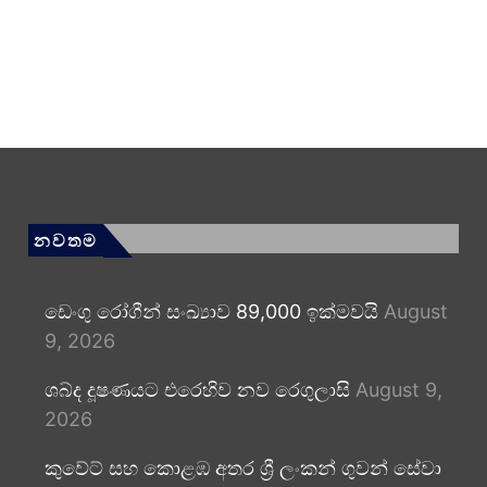
නවතම
ඩෙංගු රෝගීන් සංඛ්‍යාව 89,000 ඉක්මවයි
August
9, 2026
ශබ්ද දූෂණයට එරෙහිව නව රෙගුලාසි
August 9,
2026
කුවේට් සහ කොළඹ අතර ශ්‍රී ලංකන් ගුවන් සේවා