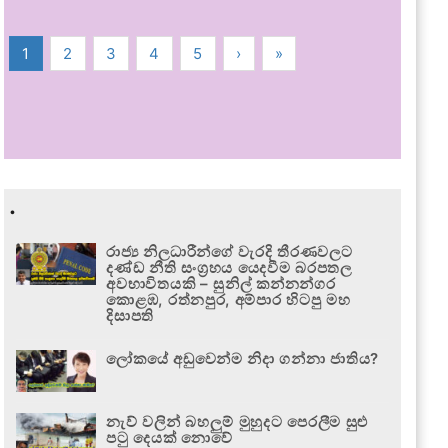
1
2
3
4
5
›
»
.
රාජ්‍ය නිලධාරීන්ගේ වැරදි තීරණවලට
දණ්ඩ නීති සංග්‍රහය යෙදවීම බරපතල
අවභාවිතයකි – සුනිල් කන්නන්ගර
කොළඹ, රත්නපුර, අම්පාර හිටපු මහ
දිසාපති
ලෝකයේ අඩුවෙන්ම නිදා ගන්නා ජාතිය?
නැව් වලින් බහලුම් මුහුදට පෙරලීම සුළු
පටු දෙයක් නොවේ