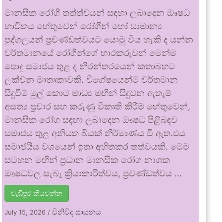
මානසික රෝගී තත්ත්වයන් සඳහා ලබාදෙන ඖෂධ
භාවිතය හේතුවෙන් රෝගීන් හෝ සාමාන්‍ය
පුද්ගලයන් ප්‍රචණ්ඩත්වයට යොමු විය හැකි ද යන්න
වර්තමානයේ රෝගීන්ගේ භාරකරුවන් මෙන්ම
පොදු සමාජය තුළ ද නිරන්තරයෙන් කතාබහට
ලක්වන මාතෘකාවකි. විශේෂයෙන්ම වර්තමාන
සිදුවීම් මුල් කොට මාධ්‍ය මඟින් සිදුවන ඇතැම්
අසත්‍ය ප්‍රචාර සහ කරුණු විකෘති කිරීම් හේතුවෙන්,
මානසික රෝග සඳහා ලබාදෙන ඖෂධ පිළිබඳව
සමාජය තුළ අනියත බියක් නිර්මාණය වී ඇත.එය
සමාජයීය වශයෙන් ඉතා අහිතකර තත්වයකි. මෙම
සටහන මඟින් ප්‍රධාන මානසික රෝග නාශක
ඖෂධවල සැබෑ ක්‍රියාකාරීත්වය, ප්‍රචණ්ඩත්වය …
වැඩිපුර කියවන්න
විනිවිද සායනය
July 15, 2026
/