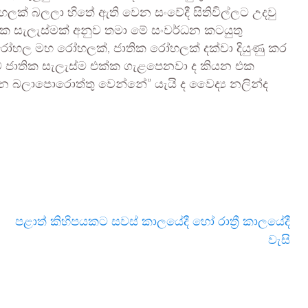
ක් බලලා හිතේ ඇති වෙන සංවේදී සිතිවිල්ලට උදවු
තික සැලැස්මක් අනුව තමා මේ සංවර්ධන කටයුතු
ේ රෝහල මහ රෝහලක්, ජාතික රෝහලක් දක්වා දියුණු කර
ම් ජාතික සැලැස්ම එක්ක ගැළපෙනවා ද කියන එක
න බලාපොරොත්තු වෙන්නේ” යැයි ද වෛද්‍ය නලින්ද
පළාත් කිහිපයකට සවස් කාලයේදී හෝ රාත්‍රී කාලයේදී
වැසි