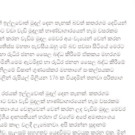
ක් ඉල්ලුවොත් මුදල් දෙන තැනක් බවත් කතරගම දෙවියන්
ට වඩා වැඩි මුදලක් භාණ්ඩාගාරයෙන් හැම වසරකම
න් කරන වැඩිම මුදල මෙවර අය-වැයෙන් වෙන් කරන
 ජයතිස්ස මහතා පැවසීය.ඔහු මේ බව පවසා සිටියේ මෙරට
ු හා රුධිර ජනන සෛල බද්ධ කිරීමේ ඒකකය මහරගම
මිනි.මෙම ඇටමිදුළු හා රුධිර ජනන සෛල බද්ධ කිරීමේ
නිලමේ ඩිෂාන් ගුණසේකර මහතාගේ සංකල්පයකට
ින් රුපියල් මිලියන 176 ක වියදමින් තනවා පරිත්‍යාග
ම රජයක් ඉල්ලුවොත් මුදල් දෙන තැනක්. කතරගම
වාට වඩා වැඩි මුදලක් භාණ්ඩාගාරයෙන් හැම වසරකම
ාත්‍යාංශය වෙනුවෙන් වෙන් කරන ලද වැඩිම මුදල මෙවර
ේශීය දානපතියන් හරහා ඒ වගේම අපේ අමාත්‍යාංශය
 යම් කාල වලදී ලැබෙනවා. අපි කරන්න සූදානම්
ත්ව, සැලසුම් සහගතව යෙදවීමට කටයුතු කරන එක. මින්