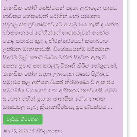
මානසික රෝගී තත්ත්වයන් සඳහා ලබාදෙන ඖෂධ
භාවිතය හේතුවෙන් රෝගීන් හෝ සාමාන්‍ය
පුද්ගලයන් ප්‍රචණ්ඩත්වයට යොමු විය හැකි ද යන්න
වර්තමානයේ රෝගීන්ගේ භාරකරුවන් මෙන්ම
පොදු සමාජය තුළ ද නිරන්තරයෙන් කතාබහට
ලක්වන මාතෘකාවකි. විශේෂයෙන්ම වර්තමාන
සිදුවීම් මුල් කොට මාධ්‍ය මඟින් සිදුවන ඇතැම්
අසත්‍ය ප්‍රචාර සහ කරුණු විකෘති කිරීම් හේතුවෙන්,
මානසික රෝග සඳහා ලබාදෙන ඖෂධ පිළිබඳව
සමාජය තුළ අනියත බියක් නිර්මාණය වී ඇත.එය
සමාජයීය වශයෙන් ඉතා අහිතකර තත්වයකි. මෙම
සටහන මඟින් ප්‍රධාන මානසික රෝග නාශක
ඖෂධවල සැබෑ ක්‍රියාකාරීත්වය, ප්‍රචණ්ඩත්වය …
වැඩිපුර කියවන්න
විනිවිද සායනය
July 15, 2026
/