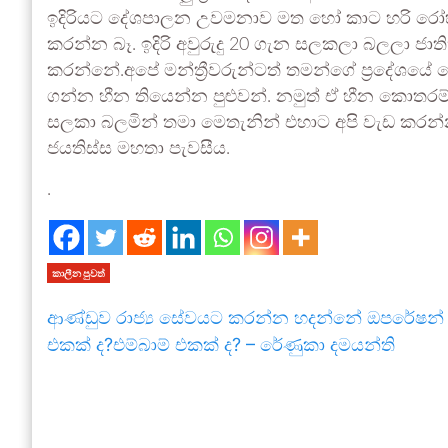
ඉදිරියට දේශපාලන උවමනාව මත හෝ කාට හරි රෝහල
කරන්න බෑ. ඉදිරි අවුරුදු 20 ගැන සලකලා බලලා ජා
කරන්නේ.අපේ මන්ත්‍රීවරුන්ටත් තමන්ගේ ප්‍රදේශය
ගන්න හීන තියෙන්න පුළුවන්. නමුත් ඒ හීන කොතර
සලකා බලමින් තමා මෙතැනින් එහාට අපි වැඩ කරන්
ජයතිස්ස මහතා පැවසීය.
.
කාලීන පුවත්
ආණ්ඩුව රාජ්‍ය සේවයට කරන්න හදන්නේ ඔපරේෂන්
එකක් ද?එම්බාම් එකක් ද? – රේණුකා දමයන්ති