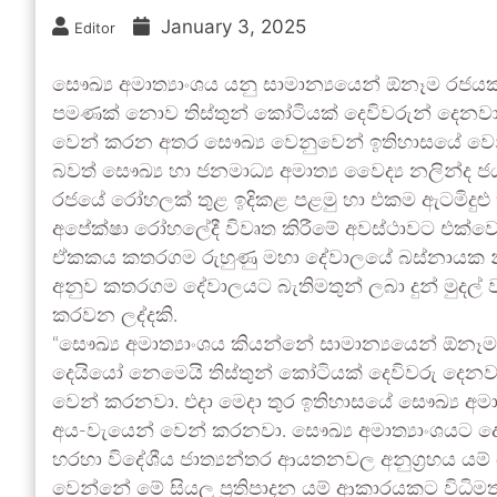
January 3, 2025
Editor
සෞඛ්‍ය අමාත්‍යාංශය යනු සාමාන්‍යයෙන් ඕනෑම රජය
පමණක් නොව තිස්තුන් කෝටියක් දෙවිවරුන් දෙනවා
වෙන් කරන අතර සෞඛ්‍ය වෙනුවෙන් ඉතිහාසයේ වෙ
බවත් සෞඛ්‍ය හා ජනමාධ්‍ය අමාත්‍ය වෛද්‍ය නලින්ද
රජයේ රෝහලක් තුළ ඉදිකළ පළමු හා එකම ඇටමිදුළ
අපේක්ෂා රෝහලේදී විවෘත කිරීමේ අවස්ථාවට එක්වෙ
ඒකකය කතරගම රුහුණු මහා දේවාලයේ බස්නායක 
අනුව කතරගම දේවාලයට බැතිමතුන් ලබා දුන් මුදල් වල
කරවන ලද්දකි.
“සෞඛ්‍ය අමාත්‍යාංශය කියන්නේ සාමාන්‍යයෙන් ඕනෑ
දෙයියෝ නෙමෙයි තිස්තුන් කෝටියක් දෙවිවරු දෙන
වෙන් කරනවා. එදා මෙදා තුර ඉතිහාසයේ සෞඛ්‍ය අම
අය-වැයෙන් වෙන් කරනවා. සෞඛ්‍ය අමාත්‍යාංශයට ද
හරහා විදේශීය ජාත්‍යන්තර ආයතනවල අනුග්‍රහය යම්
වෙන්නේ මේ සියලු ප්‍රතිපාදන යම් ආකාරයකට විධිම