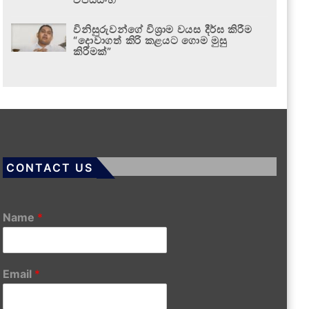
විනිසුරුවන්ගේ විශ්‍රාම වයස දීර්ඝ කිරීම
“දොවාගත් කිරි කළයට ගොම මුසු
කිරීමක්”
CONTACT US
Name
*
Email
*