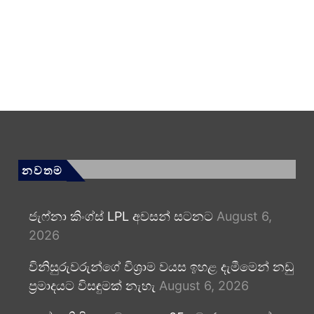
නවතම
ජැෆ්නා කිංග්ස් LPL අවසන් සටනට
August 6,
2026
විනිසුරුවරුන්ගේ විශ්‍රාම වයස ඉහළ දැමීමෙන් නඩු
ප්‍රමාදයට විසඳුමක් නැහැ
August 6, 2026