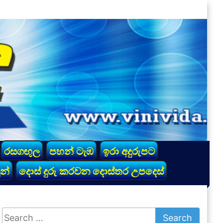
රසගඟුල
පහන් ටැඹ
ඉරා අදුරුපට
න්
දොස් දුරු කරවන දොස්තර උපදෙස්