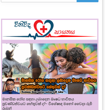
මානසික රෝග සඳහා ලබාදෙන ඖෂධ භාවිතය
ප්‍රචණ්ඩත්වයට හේතුවක් ද?- විශේෂඥ මනෝ වෛද්‍ය රූමි
රූබන්