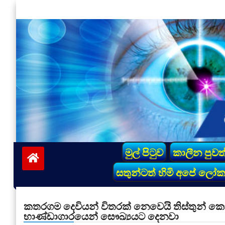
Skip
to
content
vinivida.lk
මුල් පිටුව
කාලීන පුවත
සතුන්ටත් හිමි අපේ ලෝ
කතරගම දෙවියන් විතරක් නෙවෙයි තිස්තුන් කෝට
භාණ්ඩාගාරයෙන් සෞඛ්‍යයට දෙනවා