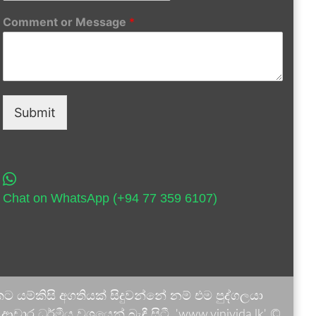
Comment or Message
*
Submit
Chat on WhatsApp (+94 77 359 6107)
 යම්කිසි අගතියක් සිදුවන්නේ නම් එම පුද්ගලයා
ාර ධර්මීය වශයෙන් බැඳී සිටී. 'www.vinivida.lk' ©