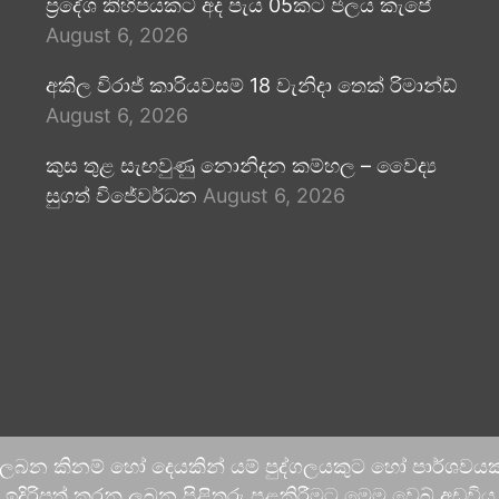
ප්‍රදේශ කිහිපයකට අද පැය 05කට ජලය කැපේ
August 6, 2026
අකිල විරාජ් කාරියවසම් 18 වැනිදා තෙක් රිමාන්ඩ්
August 6, 2026
කුස තුළ සැඟවුණු නොනිදන කම්හල – වෛද්‍ය
සුගත් විජේවර්ධන
August 6, 2026
 ලබන කිනම් හෝ දෙයකින් යම් පුද්ගලයකුට හෝ පාර්ශවයකට
දිරිපත් කරනු ලබන පිළිතුරු පළකිරීමට මෙම වෙබ් අඩවිය ආච