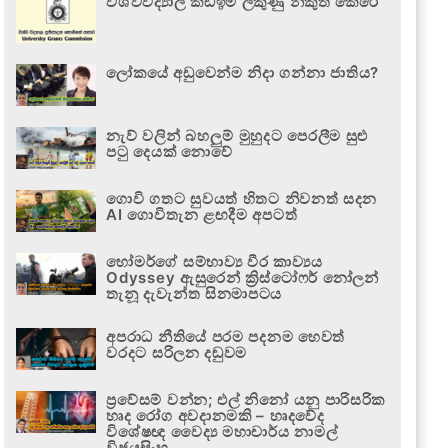
විශ්වවිද්‍යාල කඩඉම් ලකුණු නිකුත් කෙරේ
ලෝකයේ අඩුවෙන්ම නිදා ගන්නා ජාතිය?
නැව් වලින් බහලුම් මුහුදට පෙරලීම සුළු
පටු දෙයක් නොවේ
ගොවි ගතට සුවයත් හිතට නිවනත් සදන
AI ගොවිතැන ළඟදීම අපටත්
හෝමර්ගේ සම්භාව්‍ය වීර කාව්‍යය
Odyssey ඇසුරෙන් ක්‍රිස්ටෝෆර් නෝලන්
තැනූ දැවැන්ත සිනමාපටය
අපරාධ නීතියේ පරම පදනම හෙවත්
වරදට සරිලන දඬුවම
ප්‍රවේසම් වන්න; එල් නිනෝ යනු පාරිසරික
හෘද රෝග අවදානමකි – හෘදවේද
විශේෂඥ වෛද්‍ය මහාචාර්ය නාමල්
විජයසිංහ