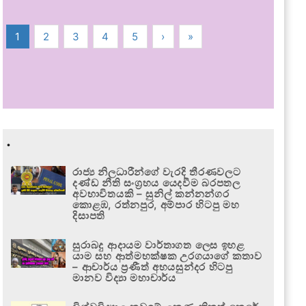
1
2
3
4
5
›
»
.
රාජ්‍ය නිලධාරීන්ගේ වැරදි තීරණවලට
දණ්ඩ නීති සංග්‍රහය යෙදවීම බරපතල
අවභාවිතයකි – සුනිල් කන්නන්ගර
කොළඹ, රත්නපුර, අම්පාර හිටපු මහ
දිසාපති
සුරාබදු ආදායම වාර්තාගත ලෙස ඉහළ
යාම සහ ආත්මභක්ෂක උරගයාගේ කතාව
– ආචාර්ය ප්‍රණීත් අභයසුන්දර හිටපු
මානව විද්‍යා මහාචාර්ය