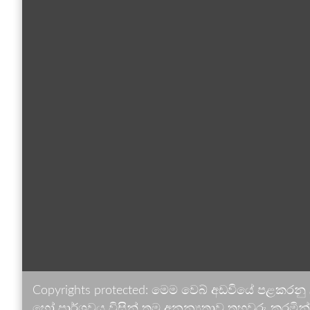
Copyrights protected: මෙම වෙබ් අඩවියේ පළකරනු
හෝ පාර්ශවය විසින් තම අනන්‍යතාව තහවුරු කරමින් ඉ