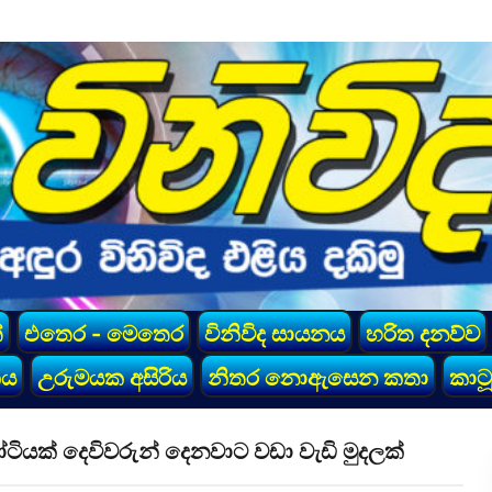
්
එතෙර - මෙතෙර
විනිවිද සායනය
හරිත දනව්ව
කය
උරුමයක අසිරිය
නිතර නොඇසෙන කතා
කාටූ
ියක් දෙවිවරුන් දෙනවාට වඩා වැඩි මුදලක්