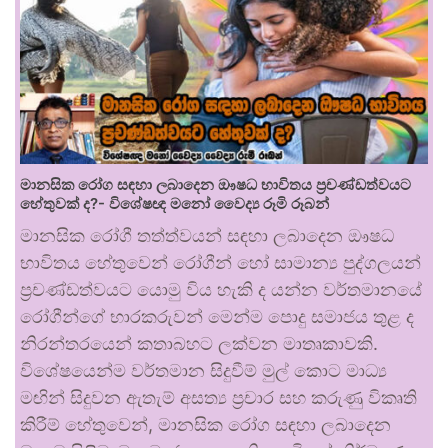
මානසික රෝග සඳහා ලබාදෙන ඖෂධ භාවිතය ප්‍රචණ්ඩත්වයට
හේතුවක් ද?- විශේෂඥ මනෝ වෛද්‍ය රූමි රූබන්
මානසික රෝගී තත්ත්වයන් සඳහා ලබාදෙන ඖෂධ
භාවිතය හේතුවෙන් රෝගීන් හෝ සාමාන්‍ය පුද්ගලයන්
ප්‍රචණ්ඩත්වයට යොමු විය හැකි ද යන්න වර්තමානයේ
රෝගීන්ගේ භාරකරුවන් මෙන්ම පොදු සමාජය තුළ ද
නිරන්තරයෙන් කතාබහට ලක්වන මාතෘකාවකි.
විශේෂයෙන්ම වර්තමාන සිදුවීම් මුල් කොට මාධ්‍ය
මඟින් සිදුවන ඇතැම් අසත්‍ය ප්‍රචාර සහ කරුණු විකෘති
කිරීම් හේතුවෙන්, මානසික රෝග සඳහා ලබාදෙන