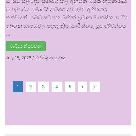
ඖෂධ පිළිබඳව සමාජය තුළ අනියත බියක් නිර්මාණය
වී ඇත.එය සමාජයීය වශයෙන් ඉතා අහිතකර
තත්වයකි. මෙම සටහන මඟින් ප්‍රධාන මානසික රෝග
නාශක ඖෂධවල සැබෑ ක්‍රියාකාරීත්වය, ප්‍රචණ්ඩත්වය
…
වැඩිපුර කියවන්න
විනිවිද සායනය
July 15, 2026
/
1
2
3
4
5
›
»