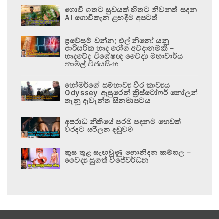
ගොවි ගතට සුවයත් හිතට නිවනත් සදන
AI ගොවිතැන ළඟදීම අපටත්
ප්‍රවේසම් වන්න; එල් නිනෝ යනු
පාරිසරික හෘද රෝග අවදානමකි –
හෘදවේද විශේෂඥ වෛද්‍ය මහාචාර්ය
නාමල් විජයසිංහ
හෝමර්ගේ සම්භාව්‍ය වීර කාව්‍යය
Odyssey ඇසුරෙන් ක්‍රිස්ටෝෆර් නෝලන්
තැනූ දැවැන්ත සිනමාපටය
අපරාධ නීතියේ පරම පදනම හෙවත්
වරදට සරිලන දඬුවම
කුස තුළ සැඟවුණු නොනිදන කම්හල –
වෛද්‍ය සුගත් විජේවර්ධන