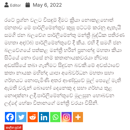
May 6, 2022
Editor
රටේ ප්‍රශ්න වලට විසඳුම් දීමට ක්‍රියා නොකළහොත්
ජනතාව මේ පාර්ලිමේන්තුව කුසු පට්ටම් කරනු ඇතැයි
සමගි ජන බලවේග පාර්ලිමේන්තු මන්ත්‍රී බුද්ධික පතිරණ
මහතා අද(06) පාර්ලිමේන්තුවේ දී කීය. එහි දී සමගි ජන
බලවේගයේ පත්කළ මන්ත්‍රී හරීන් ප්‍රනාන්දු මහතා කියා
සිටියේ නො එසේ නම් කතානායකවරයා නිවාස
අඩස්සියේ තබා ගැනීමට සිදුවන බවකි.මේ අවස්ථාවේ
කතා නායක මහින්ද යාපා අබේවර්ධන මහතා සභා
ගර්භයට නොපැමිණි අතර ආණ්ඩුවේ මුල් පෙළේ මැති
ඇමති වරුන් බොහෝ දෙනෙකු ද සභා ගර්භය තුළ
නොදක්නා ලදී.පාර්ලිමේන්තුවේ මුලසුන හොබවන
ලද්දේ හේෂා විතානගේ මන්ත්‍රී වරයා විසිනි.
කාලීන පුවත්