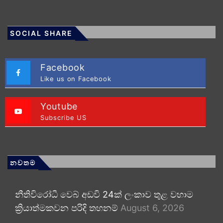
SOCIAL SHARE
Facebook
Like us on Facebook
Youtube
Subscribe US
නවතම
නීතිවිරෝධී වෙබ් අඩවි 24ක් ලංකාව තුළ වහාම
ක්‍රියාත්මකවන පරිදි තහනම්
August 6, 2026