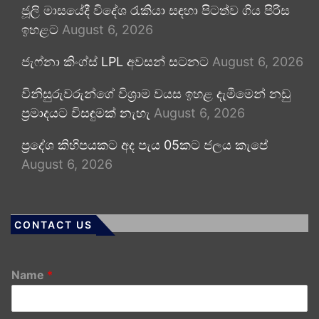
ජූලි මාසයේදී විදේශ රැකියා සඳහා පිටත්ව ගිය පිරිස
ඉහළට
August 6, 2026
ජැෆ්නා කිංග්ස් LPL අවසන් සටනට
August 6, 2026
විනිසුරුවරුන්ගේ විශ්‍රාම වයස ඉහළ දැමීමෙන් නඩු
ප්‍රමාදයට විසඳුමක් නැහැ
August 6, 2026
ප්‍රදේශ කිහිපයකට අද පැය 05කට ජලය කැපේ
August 6, 2026
CONTACT US
Name
*