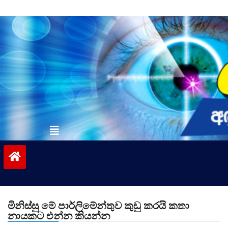
Skip
to
content
vinivida.lk
මිනිස්සු මේ පාර්ලිමේන්තුව කුඩු කරයි කතා
නායකට එන්න කියන්න