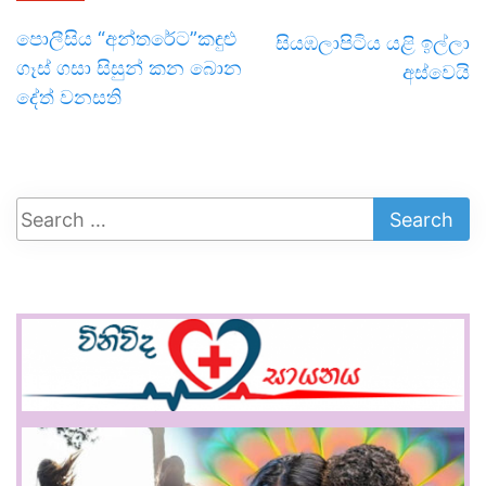
පොලීසිය “අන්තරේට”කඳුළු
සියඹලාපිටිය යළි ඉල්ලා
ගෑස් ගසා සිසුන් කන බොන
අස්වෙයි
දේත් වනසති