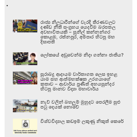
.
රාජ්‍ය නිලධාරීන්ගේ වැරදි තීරණවලට
දණ්ඩ නීති සංග්‍රහය යෙදවීම බරපතල
අවභාවිතයකි – සුනිල් කන්නන්ගර
කොළඹ, රත්නපුර, අම්පාර හිටපු මහ
දිසාපති
ලෝකයේ අඩුවෙන්ම නිදා ගන්නා ජාතිය?
සුරාබදු ආදායම වාර්තාගත ලෙස ඉහළ
යාම සහ ආත්මභක්ෂක උරගයාගේ
කතාව – ආචාර්ය ප්‍රණීත් අභයසුන්දර
හිටපු මානව විද්‍යා මහාචාර්ය
නැව් වලින් බහලුම් මුහුදට පෙරලීම සුළු
පටු දෙයක් නොවේ
විශ්වවිද්‍යාල කඩඉම් ලකුණු නිකුත් කෙරේ