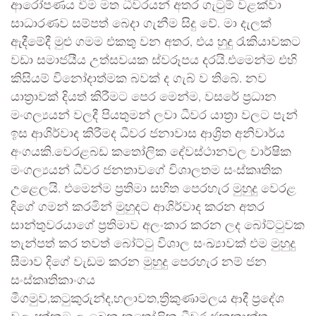
ආරෝපණය වීම මත ධීවරයන් අතර ගැටුම් වළක්වා
සාධාරණව සම්පත් බෙදා ගැනීම සිදු වේ. මා දැලක්
ඇදීමේදී මුළු ගමම එකතු වන අතර, එය හුදු රැකියාවකට
වඩා සමාජයීය උත්සවයක ස්වරූපය දරයි.එමෙන්ම එහි
කිසියම් විනෝදාත්මක බවක් ද ගැබ් ව තිබේ. නව
යාත්‍රාවක් දියත් කිරීමට පෙර මෙන්ම, වසරේ ප්‍රධාන
මංගල්‍යයන් වලදී පියතුමන් ලවා ධීවර යාත්‍රා වලට පැන්
ඉස ආශිර්වාද කිරීමද ධීවර ජනාවාස ආශ්‍රිත අනිවාර්ය
අංගයකි.වෙරළබඩ කතෝලික දේවස්ථානවල වාර්ෂික
මංගල්‍යයන් ධීවර ජනතාවගේ විශාලතම සංස්කෘතික
උළෙලයි. එමෙන්ම ප්‍රතිමා සහිත පෙරහැර මුහුදු වෙරළ
දිගේ ගමන් කරමින් මුහුදට ආශිර්වාද කරන අතර
සාන්තුවරයාගේ ප්‍රතිමාව අලංකාර කරන ලද බෝට්ටුවක
තැන්පත් කර තවත් බෝට්ටු විශාල සංඛ්‍යාවක් එම මුහුදු
සීමාව දිගේ වැඩම කරන මුහුදු පෙරහැර නම් ජන
සංස්කෘතිකාංගය
මීගමුව,කටුකුරුන්ද,හලාවත,ත්‍රිකුණාමලය ආදී ප්‍රදේශ