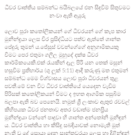
ධීවර වෘත්තිය සම්බන්ධ බයිබලයේ එන සිදුවීම් සිතුවමට
නංවා ඇති අයුරු
ලොව පුරා කතෝලිකයන් ගේ ධීවරයන් ගේ කැප කාර
මුනින්ද්‍රයා ලෙස චිර ප්‍රසිද්ධියට පත්ව ඇත්තේ ශාන්ත
පේදුරු තුමන් ය.ජේසුස් වවන්ගේගේ අනුගාමිකයකු
වීමට පෙර එතුමා ගලීල මුහුදේ දක්ෂ ධීවර
කාර්මිකයෙකි.එක් රැයකින් දැල පිරී යන තෙක් මසුන්
හසුවීම ප්‍රතිහාර්ය (ශු ලූක් 5:11) ආදී කරුණු මත එතුමන්
සම්බන්ධ මෙම විශ්වාසය ලොව පුරා ධීවරයන් තුළ
පවතී.මේ වන විට ධීවර වෘත්තියේ යෙදෙන වැඩිම
පිරිසක් කතෝලිකයන් වීමට ද ඉහත ආගමික පසුබිම
බලපා ඇති බව පෙනෙයි. නමුත් ශ්‍රී ලංකාව ඇතුළු රවවල්
කිහිපයක ධීවර ජනතාව අතර වඩාත්ම ජනප්‍රිය
මුනින්ද්‍රයා වන්නේ පාදුවා හි ශාන්ත අන්තෝනි මුනිඳුන්
ය. ධීවර වෘත්තිය හා කිසිදු සබඳියාවක් නොමැති මුත්
නැති වූ දේ සොයා දෙන සාන්තුවරයා ලෙස හා දිළින්ඳන්