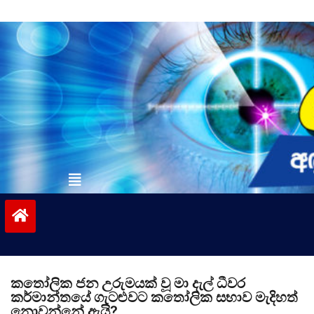
Skip
to
content
vinivida.lk
කතෝලික ජන උරුමයක් වූ මා දැල් ධීවර
කර්මාන්තයේ ගැටළුවට කතෝලික සභාව මැදිහත්
නොවන්නේ ඇයි?