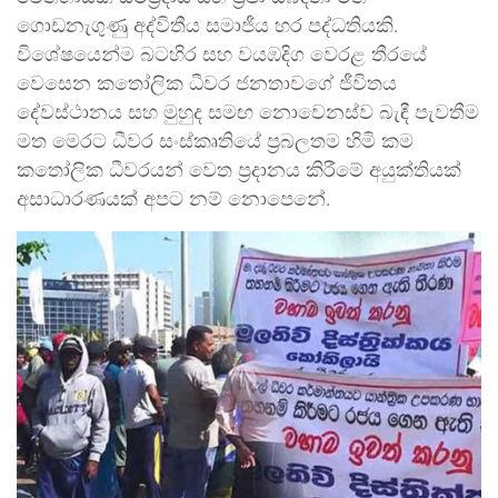
ගොඩනැගුණු අද්විතීය සමාජීය හර පද්ධතියකි.
විශේෂයෙන්ම බටහිර සහ වයඹදිග වෙරළ තීරයේ
වෙසෙන කතෝලික ධීවර ජනතාවගේ ජීවිතය
දේවස්ථානය සහ මුහුද සමඟ නොවෙනස්ව බැඳී පැවතීම
මත මෙරට ධීවර සංස්කෘතියේ ප්‍රබලතම හිමි කම
කතෝලික ධීවරයන් වෙත ප්‍රදානය කිරීමේ අයුක්තියක්
අසාධාරණයක් අපට නම් නොපෙනේ.