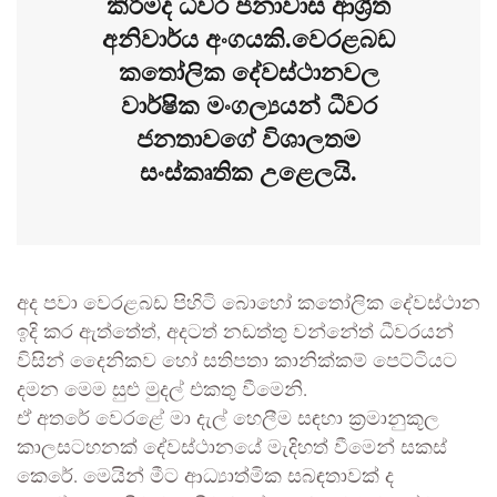
කිරීමද ධීවර ජනාවාස ආශ්‍රිත
අනිවාර්ය අංගයකි.වෙරළබඩ
කතෝලික දේවස්ථානවල
වාර්ෂික මංගල්‍යයන් ධීවර
ජනතාවගේ විශාලතම
සංස්කෘතික උළෙලයි.
අද පවා වෙරළබඩ පිහිටි බොහෝ කතෝලික දේවස්ථාන
ඉදි කර ඇත්තේත්, අදටත් නඩත්තු වන්නේත් ධීවරයන්
විසින් දෛනිකව හෝ සතිපතා කානික්කම් පෙට්ටියට
දමන මෙම සුළු මුදල් එකතු වීමෙනි.
ඒ අතරේ වෙරළේ මා දැල් හෙලීම සඳහා ක්‍රමානුකූල
කාලසටහනක් දේවස්ථානයේ මැදිහත් වීමෙන් සකස්
කෙරේ. මෙයින් මීට ආධ්‍යාත්මික සබඳතාවක් ද