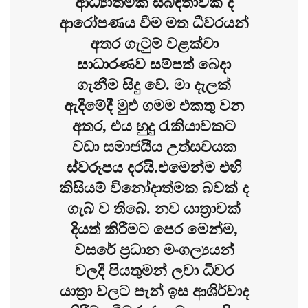
ආධ්‍යාත්මික සබඳතාවක් ද
ආරෝපණය වීම මත ධීවරයන්
අතර ගැටුම් වළක්වා
සාධාරණව සම්පත් බෙදා
ගැනීම සිදු වේ. මා දැලක්
ඇදීමේදී මුළු ගමම එකතු වන
අතර, එය හුදු රැකියාවකට
වඩා සමාජයීය උත්සවයක
ස්වරූපය දරයි.එමෙන්ම එහි
කිසියම් විනෝදාත්මක බවක් ද
ගැබ් ව තිබේ. නව යාත්‍රාවක්
දියත් කිරීමට පෙර මෙන්ම,
වසරේ ප්‍රධාන මංගල්‍යයන්
වලදී පියතුමන් ලවා ධීවර
යාත්‍රා වලට පැන් ඉස ආශිර්වාද