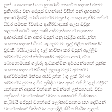
ලූක් ශ යොහාන් යන සුභාරංචි හතරේම සඳහන් එකම
ප්‍රතිහාර්ය වන ජේසුස් වහන්සේ විසින් පන් දහසකට
ආහාර දීමේදී රොටි මෙන්ම මසුන් ද යොදා ගැනීම මඟින්
ධීවර සම්පත දිව්‍යමය ආශිර්වාදයක් ලෙස ඔවුහු
සලකති.රොටී යනු කෘෂි අස්වැන්නෙන් තැනෙන
ආහාරයක් වන අතර මසුන් යනු සමුද්‍රීය අස්වැන්න
ය.ඉහත සඳහන් ධීවර ගැටලුව මා දැල් එලීම සම්බන්ධ
වූවකි. බයිබලයේ ද දැල් භාවිතා කර මසුන් ඇල්ලීම
සම්බන්ධ පුවත් කිහිපයක්ම හමුවන අතර, ඒවා
බොහොමයක් ගැඹුරු ආධ්‍යාත්මික අර්ථයන්ගෙන් යුක්ත
ය.ඉහත සඳනන් බයිබල් මූලාශ්‍ර වලට අමතරව
ආශ්චර්යමත් මත්ස්‍ය අස්වැන්න ( ශු ලූක් 5:4-6)
සම්බන්ධ පුවත ද චිර ප්‍රසිද්ධ වන අතර එහි දී “දැල් එලීම”
යන්නෙන් අදහස් වන්නේ තමන්ගේ උත්සාහයට වඩා
දෙවියන් වහන්සේගේ වචනය කෙරෙහි විශ්වාසය
තැබීමයි.ජේසුස් වහන්සේ ලෝකාවසානය සහ දෙවියන්
වහන්සේගේ විනිශ්චය පැහැදිලි කිරීම පිණිස දැලක්