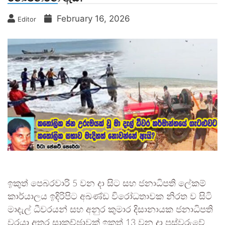
February 16, 2026
Editor
ඉකුත් පෙබරවාරි 5 වන දා සිට සහ ජනාධිපති ලේකම්
කාර්යාලය ඉදිරිපිට අඛණ්ඩ විරෝධතාවක නිරත ව සිටි
මාදැල් ධීවරයන් සහ අනුර කුමාර දිසානායක ජනාධිපති
වරයා අතර සාකච්ඡාවක් ඉකුත් 13 වන දා පස්වරුවේ