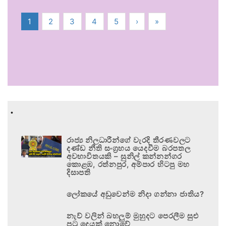
1
2
3
4
5
›
»
.
රාජ්‍ය නිලධාරීන්ගේ වැරදි තීරණවලට
දණ්ඩ නීති සංග්‍රහය යෙදවීම බරපතල
අවභාවිතයකි – සුනිල් කන්නන්ගර
කොළඹ, රත්නපුර, අම්පාර හිටපු මහ
දිසාපති
ලෝකයේ අඩුවෙන්ම නිදා ගන්නා ජාතිය?
නැව් වලින් බහලුම් මුහුදට පෙරලීම සුළු
පටු දෙයක් නොවේ