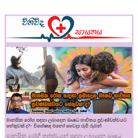
මානසික රෝග සඳහා ලබාදෙන ඖෂධ භාවිතය ප්‍රචණ්ඩත්වයට
හේතුවක් ද?- විශේෂඥ මනෝ වෛද්‍ය රූමි රූබන්
මානසික රෝගී තත්ත්වයන් සඳහා ලබාදෙන ඖෂධ