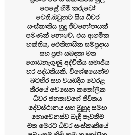
පෙළේ හිමි කරුවෝ
වෙති.ඔවුනට සිය ධීවර
සංස්කෘතිය හුදු ජීවනෝපායක්
පමණක් නොවේ. එය ආගමික
භක්තිය, ඓතිහාසික සම්ප්‍රදාය
සහ ප්‍රජා සබඳතා මත
ගොඩනැගුණු අද්විතීය සමාජීය
හර පද්ධතියකි. විශේෂයෙන්ම
බටහිර සහ වයඹදිග වෙරළ
තීරයේ වෙසෙන කතෝලික
ධීවර ජනතාවගේ ජීවිතය
දේවස්ථානය සහ මුහුද සමඟ
නොවෙනස්ව බැඳී පැවතීම
මත මෙරට ධීවර සංස්කෘතියේ
ප්‍රබලතම හිමි කම කතෝලික