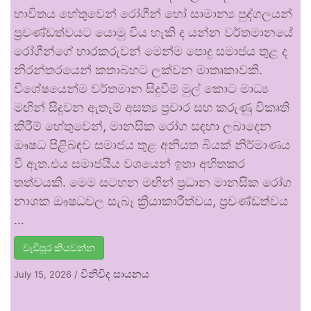
භාවිතය හේතුවෙන් රෝගීන් හෝ සාමාන්‍ය පුද්ගලයන්
ප්‍රචණ්ඩත්වයට යොමු විය හැකි ද යන්න වර්තමානයේ
රෝගීන්ගේ භාරකරුවන් මෙන්ම පොදු සමාජය තුළ ද
නිරන්තරයෙන් කතාබහට ලක්වන මාතෘකාවකි.
විශේෂයෙන්ම වර්තමාන සිදුවීම් මුල් කොට මාධ්‍ය
මඟින් සිදුවන ඇතැම් අසත්‍ය ප්‍රචාර සහ කරුණු විකෘති
කිරීම් හේතුවෙන්, මානසික රෝග සඳහා ලබාදෙන
ඖෂධ පිළිබඳව සමාජය තුළ අනියත බියක් නිර්මාණය
වී ඇත.එය සමාජයීය වශයෙන් ඉතා අහිතකර
තත්වයකි. මෙම සටහන මඟින් ප්‍රධාන මානසික රෝග
නාශක ඖෂධවල සැබෑ ක්‍රියාකාරීත්වය, ප්‍රචණ්ඩත්වය
…
වැඩිපුර කියවන්න
විනිවිද සායනය
July 15, 2026
/