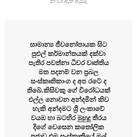
නංවා ඇති අයුරු
සාමාන්‍ය ජීවනෝපායක සිට
පුළුල් කර්මාන්තයක් දක්වා
පැතිර පවත්නා ධීවර වෘත්තිය
මත පදනම් වන ප්‍රබල
සංස්කෘතිකාංග ද අප රටේ ද
තිබේ.කිසිවකු ගේ විරෝධයක්
එල්ල නොවන අන්දමින් කිව
හැකි අන්දමට ශ්‍රී ලංකාවේ
වයඹ හා බටහිර මුහුදු තීරය
දිගේ වෙසෙන කතෝලික
ප්‍රජාව එම සංස්කෘතියේ මුල්