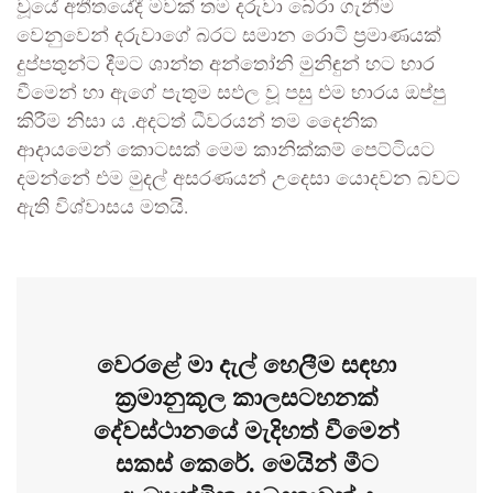
වූයේ අතීතයේදී මවක් තම දරුවා බේරා ගැනීම
වෙනුවෙන් දරුවාගේ බරට සමාන රොටි ප්‍රමාණයක්
දුප්පතුන්ට දීමට ශාන්ත අන්තෝනි මුනිඳුන් හට භාර
වීමෙන් හා ඇගේ පැතුම සඵල වූ පසු එම භාරය ඔප්පු
කිරීම නිසා ය .අදටත් ධීවරයන් තම දෛනික
ආදායමෙන් කොටසක් මෙම කානික්කම් පෙට්ටියට
දමන්නේ එම මුදල් අසරණයන් උදෙසා යොදවන බවට
ඇති විශ්වාසය මතයි.
වෙරළේ මා දැල් හෙලීම සඳහා
ක්‍රමානුකූල කාලසටහනක්
දේවස්ථානයේ මැදිහත් වීමෙන්
සකස් කෙරේ. මෙයින් මීට