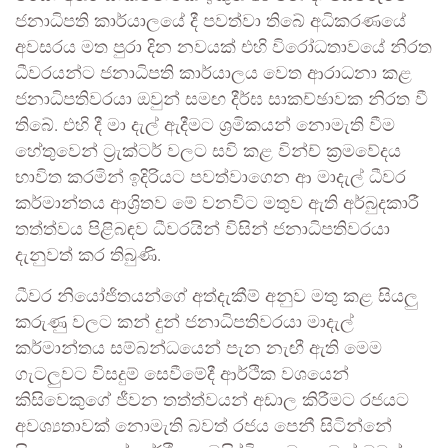
ජනාධිපති කාර්යාලයේ දී පවත්වා තිබේ අධිකරණයේ
අවසරය මත පුරා දින නවයක් එහි විරෝධතාවයේ නිරත
ධීවරයන්ට ජනාධිපති කාර්යාලය වෙත ආරාධනා කළ
ජනාධිපතිවරයා ඔවුන් සමඟ දීර්ඝ සාකච්ඡාවක නිරත වී
තිබේ. එහි දී මා දැල් ඇදීමට ශ්‍රමිකයන් නොමැති වීම
හේතුවෙන් ට්‍රැක්ටර් වලට සවි කළ වින්ච් ක්‍රමවේදය
භාවිත කරමින් ඉදිරියට පවත්වාගෙන ආ මාදැල් ධීවර
කර්මාන්තය ආශ්‍රිතව මේ වනවිට මතුව ඇති අර්බුදකාරී
තත්ත්වය පිළිබඳව ධීවරයින් විසින් ජනාධිපතිවරයා
දැනුවත් කර තිබුණි.
ධීවර නියෝජිතයන්ගේ අත්දැකීම් අනුව මතු කළ සියලු
කරුණු වලට කන් දුන් ජනාධිපතිවරයා මාදැල්
කර්මාන්තය සම්බන්ධයෙන් පැන නැඟී ඇති මෙම
ගැටලුවට විසදුම් සෙවීමේදී ආර්ථික වශයෙන්
කිසිවෙකුගේ ජීවන තත්ත්වයන් අඩාල කිරීමට රජයට
අවශ්‍යතාවක් නොමැති බවත් රජය පෙනී සිටින්නේ