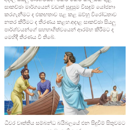
සාකච්ඡා මාර්ගයෙන් වඩාත් සුදුසුම විසඳුම් යෝජනා
කරගැනීමට ද එකඟතාව පළ කළ ඔව්හු විරෝධතාව
නතර කිරීමට ද තීරණය කළහ.අදාළ සාකච්ඡා සියලු
පාර්ශ්වයන්ගේ සහභාගිත්වයෙන් ආරම්භ කිරීමට ද
මෙහිදී තීරණය වී තිබේ.
ධීවර වෘත්තිය සම්බන්ධ බයිබලයේ එන සිදුවීම් සිතුවමට