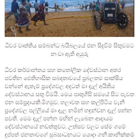
ධීවර වෘත්තිය සම්බන්ධ බයිබලයේ එන සිදුවීම් සිතුවමට
නංවා ඇති අයුරු
ධීවර කර්මාන්තය සහ කතෝලික දේවස්ථාන අතර
පවතින ඓතිහාසික සබඳතාවයේ ප්‍රබලතම සාක්ෂිය
වන්නේ ඇතැම් ප්‍රදේශවල අදටත් මා දැල් අයිතිය
දේවස්ථානය සතු වීමයි. මෙය පෘතුගීසි සමයේ සිට පැවත
එන සම්ප්‍රදායකි.මීගමුව, හලාවත සහ කල්පිටිය වැනි
ප්‍රදේශවල පල්ලියේ මා දැල නමින් හඳුන්වන දැල් පන්න
පවතී. මෙම දැල් පන්න මඟින් ලැබෙන ආදායම
දේවස්ථානයේ නඩත්තුවට, උත්සව වලට සේම ගමේ
දුප්පත් ජනතාවගේ සුබසාධනයට යොදා ගනී.කානික්කම්