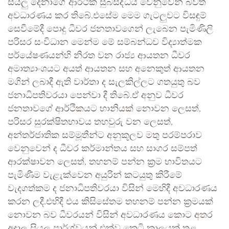
සියලු දෙනාගේ ආර්ථික සුබසිද්ධිය වෙනුවෙන් බවත්
අවධාරණය කර තිබේ.එසේම මෙම ගැටලුවට විසඳුම්
සෙවීමේදී පොදු ධීවර ජනතාවගෙන් ලැබෙන පැමිණිලි
පරිසර සංවිධාන මෙන්ම මේ සම්බන්ධව විද්‍යාත්මක
පර්යේෂණයන්හි නිරත වන රාජ්‍ය ආයතන ධීවර
අමාත්‍යාංශයට අයත් ආයතන සහ අනෙකුත් ආයතන
මගින් ලබාදී ඇති වාර්තා ද සැලකිල්ලට ගතයුතු බව
ජනාධිපතිවරයා පෙන්වා දී තිබේ.ඒ අනුව ධීවර
ජනතාවගේ ආර්ථිකයට හානියක් නොවන ලෙසත්,
පරිසර සුරක්ෂිතභාවය තහවුරු වන ලෙසත්,
අන්තර්ජාතික සම්මූතීන්ට අනුකූලව මතු පරම්පරාව
වෙනුවෙන් ද ධීවර කර්මාන්තය සහ සාගර සම්පත්
ආරක්ෂාවන ලෙසත්, තහනම් පන්න ක්‍රම භාවිතයට
පැමිණීම වැළැක්වෙන අයුරින් කටයුතු කිරීමේ
වැදගත්කම ද ජනාධිපතිවරයා විසින් මෙහිදී අවධාරණය
කරන ලදී.එහිදී එය කිසිසේතම තහනම් පන්න ක්‍රමයක්
නොවන බව ධීවරයන් විසින් අවධාරණය කොට අතර
අදාල සියලු පාර්ශ්වයන් එක්ව කෙටි කාලයක් තුළ