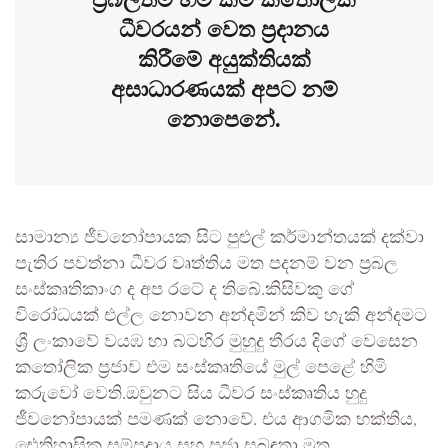
ධීවරයන් වෙත ප්‍රදානය
කිරීමේ අයුක්තියක්
අසාධාරණයක් අපට නම්
නොපෙනේ.
සාමාන්‍ය ජීවනෝපායක සිට පුළුල් කර්මාන්තයක් දක්වා
පැතිර පවත්නා ධීවර වෘත්තිය මත පදනම් වන ප්‍රබල
සංස්කෘතිකාංග ද අප රටේ ද තිබේ.කිසිවකු ගේ
විරෝධයක් එල්ල නොවන අන්දමින් කිව හැකි අන්දමට
ශ්‍රී ලංකාවේ වයඹ හා බටහිර මුහුදු තීරය දිගේ වෙසෙන
කතෝලික ප්‍රජාව එම සංස්කෘතියේ මුල් පෙළේ හිමි
කරුවෝ වෙති.ඔවුනට සිය ධීවර සංස්කෘතිය හුදු
ජීවනෝපායක් පමණක් නොවේ. එය ආගමික භක්තිය,
ඓතිහාසික සම්ප්‍රදාය සහ ප්‍රජා සබඳතා මත