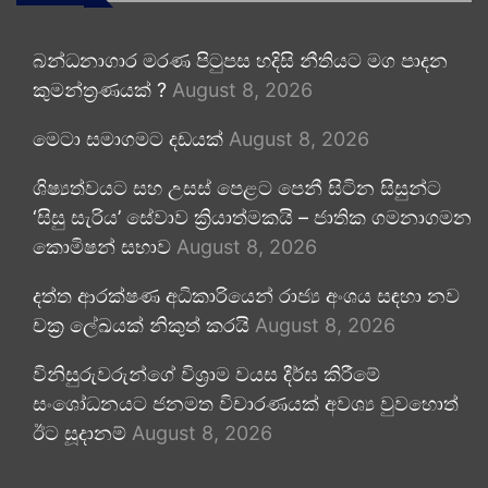
බන්ධනාගාර මරණ පිටුපස හදිසි නීතියට මග පාදන
කුමන්ත්‍රණයක් ?
August 8, 2026
මෙටා සමාගමට දඩයක්
August 8, 2026
ශිෂ්‍යත්වයට සහ උසස් පෙළට පෙනී සිටින සිසුන්ට
‘සිසු සැරිය’ සේවාව ක්‍රියාත්මකයි – ජාතික ගමනාගමන
කොමිෂන් සභාව
August 8, 2026
දත්ත ආරක්ෂණ අධිකාරියෙන් රාජ්‍ය අංශය සඳහා නව
චක්‍ර ලේඛයක් නිකුත් කරයි
August 8, 2026
විනිසුරුවරුන්ගේ විශ්‍රාම වයස දීර්ඝ කිරීමේ
සංශෝධනයට ජනමත විචාරණයක් අවශ්‍ය වුවහොත්
ඊට සූදානම්
August 8, 2026