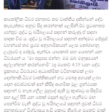
කතෝලික ධීවර ජනතාව තම වෘත්තිය දකින්නේ දේව
කැමැත්තට අනුව සිදු කරන්නක් ලෙසිනි.ඊට ප්‍රධානතම
හේතුව ශුද්ධ වූ බයිබලයේ සඳහන් කරුණු ඒ සඳහා
පාදක වීම ය. ශුද්ධ වූ බයිබලයේ සඳහන් අන්දමට ජේසුස්
වහන්සේ තම ප්‍රථම අනුගාමිකයන් ලෙස තෝරාගනු
ලැබුවේ ද පේදුරු, ඇන්ඩෘ, යාකොබ් සහ යොහන් යන
ධීවරයන් ය. “මා පසුපස එන්න, මම ඔබ මනුෂ්‍යයන්
අල්ලන්නන් කරන්නෙමි” (ශු මතෙව් 4:19 )යන දේව
ප්‍රකාශය ධීවරයාට අධ්‍යාත්මික වටිනාකමක් ලබා
දෙන්නකි.ධීවර වෘත්තිකයන් හට මෙබඳු අගයක් ලබා
දෙන අවස්ථාවක් අන් කිසිදු ආගමික මූල ග්‍රන්ථයක
සඳහන් ව නැත.ගලීල මුහුදේ ඇති වූ කුණාටු සංසිඳවීම
සහ දැල් පිරී යන තෙක් මසුන් අල්ලා ගැනීමට මඟ
පෙන්වීම වැනි ශුද්ධ වූ බයිබලයේ සඳහන් පුවත් ධීවර
ජනතාවගේ විශ්වාසය දැඩි කොට තිබේ.ශු මතෙව් මාක්