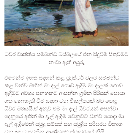
ධීවර වෘත්තිය සම්බන්ධ බයිබලයේ එන සිදුවීම් සිතුවමට
නංවා ඇති අයුරු
එමෙන්ම ඉහත සඳහන් කළ ට්‍රැක්ටර් වලට සම්බන්ධ
කළ වින්ච් මඟින් මා දැල් ගොඩ ඇදීම මා දැලක් ගොඩ
ඇදීමට අවශ්‍ය පනහකට ආසන්න ශ්‍රමික පිරිසක් සොයා
ගත නොහැකි වීම සඳහා වන විකල්පයක් බව පොදු
ධීවර මතයයි.ඒ අනුව එම මා දැල් ධීවරයන් පෙන්වා
දෙනුයේ අතින් මා දැල් ඇදීම වෙනුවට වින්ච් යොදා මා
දැල් ඇදීමෙන් සමුද්‍ර සම්පත් සහ සමුද්‍රීය පරිසරය විනාශ
වන බවට පවතින ආණ්ඩුවේ ස්ථාවරයේ නිසි