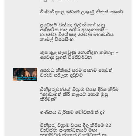
විශ්වවිද්‍යාල කඩඉම් ලකුණු නිකුත් කෙරේ
ප්‍රවේසම් වන්න; එල් නිනෝ යනු
පාරිසරික හෘද රෝග අවදානමකි –
හෘදවේද විශේෂඥ වෛද්‍ය මහාචාර්ය
නාමල් විජයසිංහ
කුස තුළ සැඟවුණු නොනිදන කම්හල –
වෛද්‍ය සුගත් විජේවර්ධන
අපරාධ නීතියේ පරම පදනම හෙවත්
වරදට සරිලන දඬුවම
විනිසුරුවන්ගේ විශ්‍රාම වයස දීර්ඝ කිරීම
“දොවාගත් කිරි කළයට ගොම මුසු
කිරීමක්”
ගණිතය බැරිකම මෝඩකමක් ද?
විනිසුරු විශ්‍රාම වයස දිගු කිරීමේ 22
ව්‍යවස්ථා සංශෝධනයට මහා
නාහිමිවරුන්ගෙන් විරෝධයක් නෑ