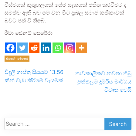
විස්මයක් කුතුහලයක් සේම සැකයක් ජතිත කරවීමට ද
සමත්ව ඇති බව මේ වන විට ප්‍රබල සමාජ කතිකාවක්
බවට පත් වී තිබේ.
රීටා ජෙනට් පෙරේරා
එතෙර - මෙතෙර
විදුලි ගාස්තු සියයට 13.56
තාවකාලිකව නවතා තිබූ
කින් වැඩි කිරීමේ වෑයමක්
පුත්තලම දුම්රිය මාර්ගය
විවෘත වෙයි