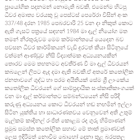
ප්‍රායෝගික පදනමන් නොමැති බවකි, එමෙන්ම හිටපු
ධීවර අමාත්‍ය වරයකු වූ පෙස්ටස් පෙරේරා විසින් අංක
337/48 දරන 1985 පෙබරවාරි 25 වන දා නිකුත් කොට
ඇති ගැසට් පත්‍රයේ සඳහන් 1984 මා දැල් නියෝග මත
තමන් නිරතුරුවම මෙම කර්මාන්තයේ යෙදෙන බව
පවසන ධීවර කාර්මිකයන් වැඩි දුරටත් කියා සිටිනුයේ
වත්මන් ආණ්ඩුව නිසි විද්‍යාත්මක අධ්‍යයනයකින්
තොරව මෙම තහනමට අවතීර්ණ වී මා දැල් ධීවරයන්
කබලෙන් ලිපට ඇද දමා ඇති බවකි.ඒ අතරේ කතෝලික
ජනතාවගේ ශුද්ධ හා පරම අයිතියක් සේම ශ්‍රී ලාංකේය
කතෝලික ධීවරයන් ගේ සාම්ප්‍රදායික සංස්කෘතිකාංගයක්
වන මා දැල් කර්මාන්තට සම්බන්ධයෙන් නිසි පරිදි
කරුණු අධ්‍යයනය කොට ධීවරයන් හඬ නඟමින් ඉල්ලා
සිටින යුක්තිය හා සාධාරණතවය වෙනුවෙන් අති උතුම්
මැල්කම් කාදිනල් රංජිත් කොළඹ රද ගුරු හිමිපාණන්
ප්‍රමුඛ සමස්ත කතෝලික සභාව මේ තාක් ප්‍රමාණවත්
ලෙස ඉදිරිමත් නොවීම බොහෝ දෙනා තුළ බරපතල