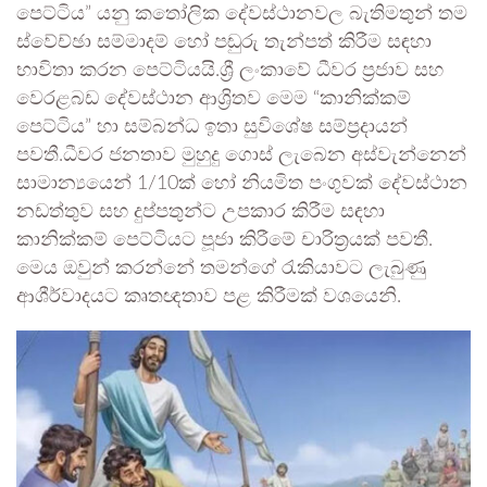
පෙට්ටිය” යනු කතෝලික දේවස්ථානවල බැතිමතුන් තම
ස්වේච්ඡා සම්මාදම් හෝ පඬුරු තැන්පත් කිරීම සඳහා
භාවිතා කරන පෙට්ටියයි.ශ්‍රී ලංකාවේ ධීවර ප්‍රජාව සහ
වෙරළබඩ දේවස්ථාන ආශ්‍රිතව මෙම “කානික්කම්
පෙට්ටිය” හා සම්බන්ධ ඉතා සුවිශේෂ සම්ප්‍රදායන්
පවතී.ධීවර ජනතාව මුහුදු ගොස් ලැබෙන අස්වැන්නෙන්
සාමාන්‍යයෙන් 1/10ක් හෝ නියමිත පංගුවක් දේවස්ථාන
නඩත්තුව සහ දුප්පතුන්ට උපකාර කිරීම සඳහා
කානික්කම් පෙට්ටියට පූජා කිරීමේ චාරිත්‍රයක් පවතී.
මෙය ඔවුන් කරන්නේ තමන්ගේ රැකියාවට ලැබුණු
ආශීර්වාදයට කෘතඥතාව පළ කිරීමක් වශයෙනි.