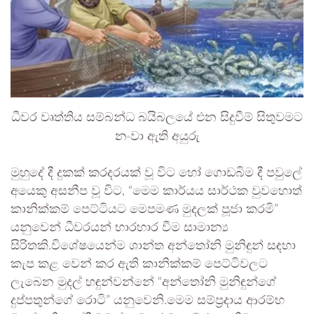
ධීවර වෘත්තිය සම්බන්ධ බයිබලයේ එන සිදුවීම් සිතුවමට
නංවා ඇති අයුරු
මුහුදේ දී දුකක් කරදරයක් වූ විට හෝ ගොඩබිම දී පවුලේ
අයෙකු අසනීප වූ විට, “මෙම කාර්යය සාර්ථක වුවහොත්
කානික්කම් පෙට්ටියට මෙපමණ මුදලක් පූජා කරමි”
යනුවෙන් ධීවරයන් භාරහාර වීම සාමාන්‍ය
සිරිතකි.විශේෂයෙන්ම ශාන්ත අන්තෝනි මුනිඳුන් සඳහා
කැප කළ වෙන් කර ඇති කානික්කම් පෙට්ටිවලට
ලැබෙන මුදල් හඳුන්වන්නේ “අන්තෝනි මුනිඳුන්ගේ
දුප්පතුන්ගේ රොටි” යනුවෙනි.මෙම සම්ප්‍රදාය ආරම්භ