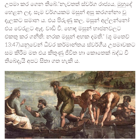
උපමා කර ගෙන තිබේ.”නැවතත් ස්වර්ග රාජ්‍යය, මුහුදේ
හෙළන ලද, සෑම වර්ගයකම මසුන් අසු කරගන්නා වූ
දැලකට සමාන ය. එය පිරුණු කල, මසුන් අල්ලන්නෝ
එය වෙරළට ඇද, වාඩි වී, හොඳ මසුන් භාජනවලට
එකතු කර ගනිති; නරක මසුන් අහක දමති.” (ශු මතෙව්
13:47)යනුවෙන් ධීවර කර්මාන්තය ස්වර්ගීය උපමාවකට
සම කිරීම මත එය කිතුණු ජීවිත හා කොතෙක් බද්ධ වී
තිබේදැයි අපට සිතා ගත හැකි ය.