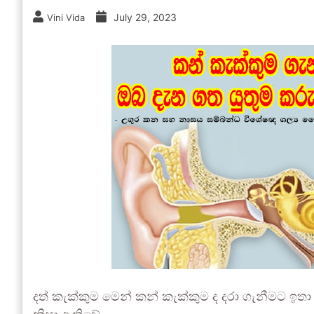
July 29, 2023
Vini Vida
දත් කැක්කුම මෙන් කන් කැක්කුම ද දරා ගැනීමට ඉත