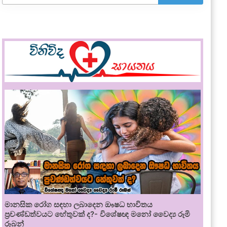
මානසික රෝග සඳහා ලබාදෙන ඖෂධ භාවිතය
ප්‍රචණ්ඩත්වයට හේතුවක් ද?- විශේෂඥ මනෝ වෛද්‍ය රූමි
රූබන්