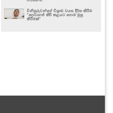
විනිසුරුවන්ගේ විශ්‍රාම වයස දීර්ඝ කිරීම
“දොවාගත් කිරි කළයට ගොම මුසු
කිරීමක්”