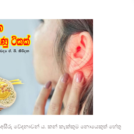
ා අසීරු වේදනාවන් ය. කන් කැක්කුම නොයෙකුත් හේතු