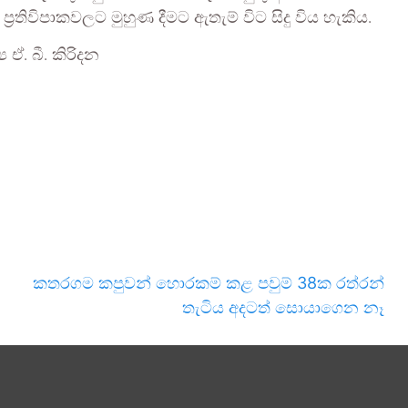
‍රතිවිපාකවලට මුහුණ දීමට ඇතැම් විට සිදු විය හැකිය.
ඒ. බී. කිරිදන
කතරගම කපුවන් හොරකම් කළ පවුම් 38ක රත්රන්
තැටිය අදටත් සොයාගෙන නෑ