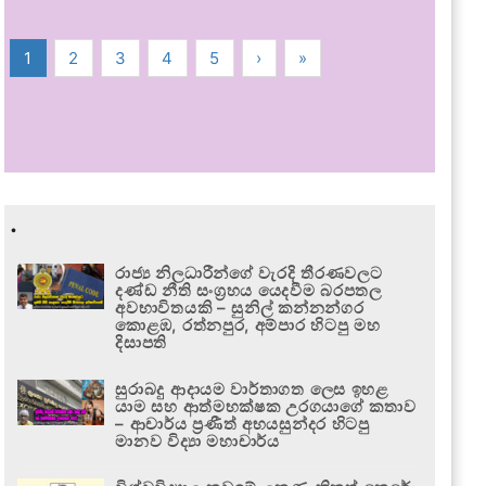
1
2
3
4
5
›
»
.
රාජ්‍ය නිලධාරීන්ගේ වැරදි තීරණවලට
දණ්ඩ නීති සංග්‍රහය යෙදවීම බරපතල
අවභාවිතයකි – සුනිල් කන්නන්ගර
කොළඹ, රත්නපුර, අම්පාර හිටපු මහ
දිසාපති
සුරාබදු ආදායම වාර්තාගත ලෙස ඉහළ
යාම සහ ආත්මභක්ෂක උරගයාගේ කතාව
– ආචාර්ය ප්‍රණීත් අභයසුන්දර හිටපු
මානව විද්‍යා මහාචාර්ය