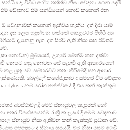
සන්ධිය ද, විවිධ රෝග තත්ත්ව නිසා වේදනා ගෙන දෙයි.
ී එම වේදනාව එම සන්ධියෙන් නොව කනෙන් එන
ම වේදනාවක් කනෙන් ඇතිවිය හැකිය. දත් දිරා යාම
ර ඥාන දත ලෙස හඳුන්වන හක්කේ කෙළවරම පිහිටි දත
ගියාට දැනෙනු ඇත. දත සිරවී ඇති නිසා සහ පිටතට
වේ.
ිළිකා නොවන) මුඛයෙහි, උගුරේ මෙන්ම කන දක්වා
 පියවි නෙතට හසු නොවන සේ සැඟවී ඇති ආකාරයෙන්
ීම කළ යුතු වේ. සමහරවිට කතා කිරීමේදී සහ ආහාර
ැකි ලක්ෂණයකි. බෙල්ලේ කශේරුකාව ද සමහර විට වේදනා
pandylosis නම් රෝග තත්ත්වයේ දී එය කන් කැක්කුම
 සමහර අවස්ථාවලදී මෙම ස්නායුවල කැපුමක් හෝ
නා අතර විශේෂයෙන්ම රාත්‍රි කාලයේ දී මෙම වේදනාව
ාල ස්නායුව නිසා ඇතිවන කන් කැක්කුම ප්‍රධාන වේ.
ටුපස පෙදෙසට ද ස්නායු සපයයි. එම නිසා සෙම් ගෙඩි