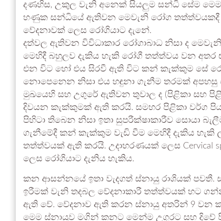
දණහිස, උකුල වැනි අනෙක් සියලුම සන්ධි සේම මෙම 
හණුක සන්ධියේ ඇතිවන මෙවැනි රෝග තත්ත්වයකද
වේදනාවක් ලෙස රෝගියාට දැනේ.
දත්වල ඇතිවන විවිධාකාර රෝගාබාධ නිසා ද මෙවැනි 
මෙහිදී බහුලව දැකිය හැකි රෝගී තත්ත්වය වන අත
එන විට හෝ එය සිරවී ඇති විට කන් කැක්කුම සේ රෝ
නොපෙනෙන නිසා එය හඳුනා ගැනීම තරමක් අපහසු 
මුඛයෙහි සහ උගුරේ ඇතිවන තුවාල ද (පිළිකා සහ ප
දිවයන කැක්කුමක් ඇති කරයි. සමහර පිළිකා වර්ග
පිහිටා තිබෙන නිසා ඉතා සුපරීක්ෂාකාරීව සොයා බැල
ගැනීමේදී කන් කැක්කුම වැඩි වීම මෙහිදී දැකිය හ
තත්ත්වයක් ඇති කරයි. උදාහරණයක් ලෙස Cervical s
ලෙස රෝගියාට දැනිය හැකිය.
කන ආසන්නයේ ඉතා වැදගත් ස්නායු රාශියක් පවතී.
ඉරීමක් වැනි තදබල වේදනාකාරී තත්ත්වයක් හට ගන්
ඇති වේ. වේදනාව ඇති කරන ස්නායු අතරින් 9 වන කප
මෙම ස්නායුව මගින් කනට මෙන්ම උගුරට සහ දිවේ පි