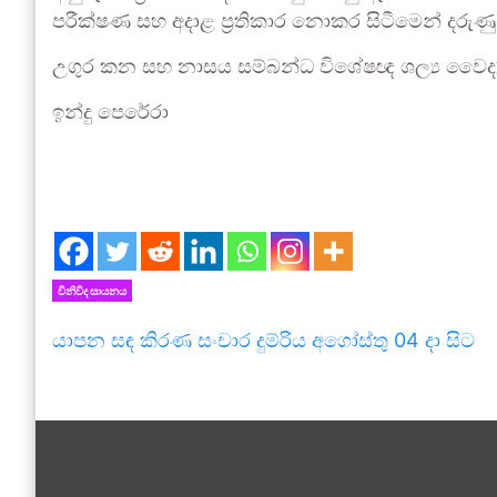
පරීක්ෂණ සහ අදාළ ප්‍රතිකාර නොකර සිටීමෙන් දරුණු ප්
උගුර කන සහ නාසය සම්බන්ධ විශේෂඥ ශල්‍ය වෛද්‍ය 
ඉන්දු පෙරේරා
ent
විනිවිද සායනය
යාපන සඳ කිරණ සංචාර දුම්රිය අගෝස්තු 04 දා සිට