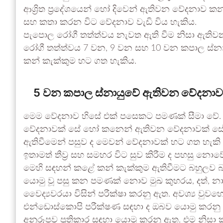
ආශ්‍රිත ප්‍රදේශයෙන් හෝ දිවෙන් ඇතිවන වේදනාව
සහ කතා කරන විට වේදනාව වැඩි විය හැකිය.
පැපොල රෝගී තත්ත්වය නැවත ඇති වීම නිසා ඇතිවන sh
රෝගී තත්ත්වය 7 වන, 9 වන සහ 10 වන කපාල ස්නාය
කන් කැක්කුම හට ගත හැකිය.
5 වන කපාල ස්නායුවේ ඇතිවන වේදනාව
මෙම වේදනාව හිසේ එක් පසෙකට පමණක් සීමා වේ.
වේදනාවක් සේ හෝ කනෙන් ඇතිවන වේදනාවක් සේ එ
ඇතිවීමෙන් පසුව ද මෙවන් වේදනාවක් හට ගත හැකි
ඉතාමත් තීව්‍ර සහ සමහර විට සුව කිරීම ද පහසු නොව
මෙහි සඳහන් කළේ කන් කැක්කුම ඇතිවීමට බහුලව
යොමු වූ පසු කන පමණක් නොව මුඛ කුහරය, දත්, නා
වෛද්‍යවරයා විසින් පරීක්ෂා කරනු ඇත. අවශ්‍ය වුව
එන්ඩොස්කොපි පරීක්ෂණ සඳහා ද ඔබව යොමු කරනු 
අනුරූපව ප්‍රතිකාර සඳහා යොමු කරනු ඇත. එම නිසා