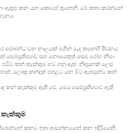
 හා ඇතුළු කන යන කොටස් තුනෙනි. මේ කතා කරන්නේ
 ගැනය.
ුර සම්බන්ධ වන නාලයක් මගින් මැද කනෙහි පීඩනය
් සෙම්ප්‍රතිශ්‍යාව සහ නොයෙකුත් සෙම රෝග නිසා
ය. එවිට කන් කැක්කුම හට ගනු ඇත. නිදසුනක් ලෙස
ොත්, ලොකු කන්දක් පහළට යන විට ඇතමුන්ට කන්
න් කැක්කුම ඇති වේ. මෙය සෙම්ප්‍රතිශ්‍යාව ඇති
 කැක්කුම
ිටා තිබෙන්නේ කනට ඉතා ආසන්නයෙන් කන ඉදිරියෙනි.