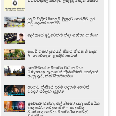
විශ්වවිද්‍යාල කඩඉම් ලකුණු නිකුත් කෙරේ
නැව් වලින් බහලුම් මුහුදට පෙරලීම සුළු
පටු දෙයක් නොවේ
ලෝකයේ අඩුවෙන්ම නිදා ගන්නා ජාතිය?
ගොවි ගතට සුවයත් හිතට නිවනත් සදන
AI ගොවිතැන ළඟදීම අපටත්
හෝමර්ගේ සම්භාව්‍ය වීර කාව්‍යය
Odyssey ඇසුරෙන් ක්‍රිස්ටෝෆර් නෝලන්
තැනූ දැවැන්ත සිනමාපටය
අපරාධ නීතියේ පරම පදනම හෙවත්
වරදට සරිලන දඬුවම
ප්‍රවේසම් වන්න; එල් නිනෝ යනු පාරිසරික
හෘද රෝග අවදානමකි – හෘදවේද
විශේෂඥ වෛද්‍ය මහාචාර්ය නාමල්
විජයසිංහ