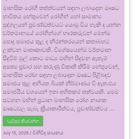
මානසික රෝගී තත්ත්වයන් සඳහා ලබාදෙන ඖෂධ
භාවිතය හේතුවෙන් රෝගීන් හෝ සාමාන්‍ය
පුද්ගලයන් ප්‍රචණ්ඩත්වයට යොමු විය හැකි ද යන්න
වර්තමානයේ රෝගීන්ගේ භාරකරුවන් මෙන්ම
පොදු සමාජය තුළ ද නිරන්තරයෙන් කතාබහට
ලක්වන මාතෘකාවකි. විශේෂයෙන්ම වර්තමාන
සිදුවීම් මුල් කොට මාධ්‍ය මඟින් සිදුවන ඇතැම්
අසත්‍ය ප්‍රචාර සහ කරුණු විකෘති කිරීම් හේතුවෙන්,
මානසික රෝග සඳහා ලබාදෙන ඖෂධ පිළිබඳව
සමාජය තුළ අනියත බියක් නිර්මාණය වී ඇත.එය
සමාජයීය වශයෙන් ඉතා අහිතකර තත්වයකි. මෙම
සටහන මඟින් ප්‍රධාන මානසික රෝග නාශක
ඖෂධවල සැබෑ ක්‍රියාකාරීත්වය, ප්‍රචණ්ඩත්වය …
වැඩිපුර කියවන්න
විනිවිද සායනය
July 15, 2026
/