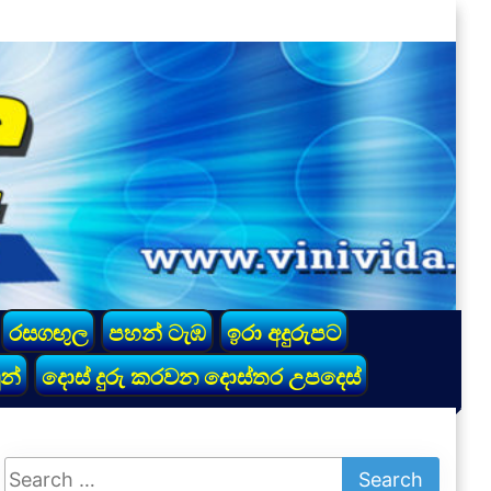
රසගඟුල
පහන් ටැඹ
ඉරා අදුරුපට
න්
දොස් දුරු කරවන දොස්තර උපදෙස්