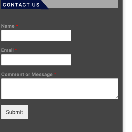
CONTACT US
Name
*
Email
*
Comment or Message
*
Submit