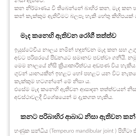
නිසා ඇතිවේ.
කන නිර්මාණය වී තිබෙන්නේ බාහිර කන, මැද කන
කන් කැක්කුම ඇතිවීමට බලපෑ හැකි හේතු කිහිපයක්
මැද කනෙහි ඇතිවන රෝගී තත්ත්ව
ඉයුස්ටේචීය නාලය නමින් හඳුන්වන මැද කන සහ උග
අවට පරිසරයේ පීඩනයට සමානව පවත්වා ගනියි. නමුත
මෙම නාලයේ නිසි ක්‍රියාකාරිත්වය අඩපණ විය හැකි
ගුවන් යානයකින් ඉහළට හෝ පහළට යන විට නැතහ
කැක්කුම හටගන්නේ මේ නිසා ය.
එසේම මැද කනෙහි ඇතිවන ආසාදන තත්ත්වයන් නිසාද ක
අවස්ථාවලදී විශේෂයෙන් ම දැකගත හැකිය.
කනට පරිබාහිර ආබාධ නිසා ඇතිවන කන්
හණුක සන්ධිය (Tempeuro mandibular joint ) පිහ