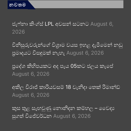
නවතම
ජැෆ්නා කිංග්ස් LPL අවසන් සටනට
August 6,
2026
විනිසුරුවරුන්ගේ විශ්‍රාම වයස ඉහළ දැමීමෙන් නඩු
ප්‍රමාදයට විසඳුමක් නැහැ
August 6, 2026
ප්‍රදේශ කිහිපයකට අද පැය 05කට ජලය කැපේ
August 6, 2026
අකිල විරාජ් කාරියවසම් 18 වැනිදා තෙක් රිමාන්ඩ්
August 6, 2026
කුස තුළ සැඟවුණු නොනිදන කම්හල – වෛද්‍ය
සුගත් විජේවර්ධන
August 6, 2026