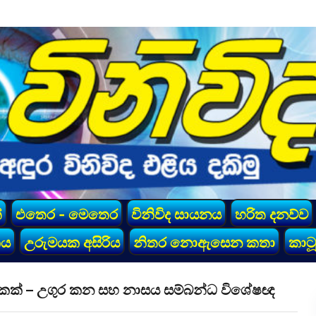
්
එතෙර - මෙතෙර
විනිවිද සායනය
හරිත දනව්ව
කය
උරුමයක අසිරිය
නිතර නොඇසෙන කතා
කාටූ
ටිකක් – උගුර කන සහ නාසය සම්බන්ධ විශේෂඥ