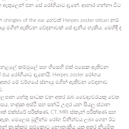
 කන ඇතුලෙන් එන සේ රෝගියාට දැනේ. ආහාර ගන්නා විට
ingles of the ear හෙවත් Herpes zoster otican නම්
ු මගින් ඇතිවන වේදනාවක් සේ දැනිය හැකිය. මෙහිදී ද
 නළලේ කම්මුලේ සහ හිසෙහි එක් පසෙක ඇතිවන
ය රෝගියාට දැනෙයි. Herpes zoster රෝගය
 අතර මේ වර්ගයේ ස්නායු මගින් ඇතිවන වේදනාව
ේ.
 බලපාන හේතු සාධක වන අතර ඔබ වෛද්‍යවරයකු වෙත
සය, හණුක අස්ථි සහ සන්ධි උගුර යන සියලු ස්ථාන
හොත් එක්ස්රේ පරීක්ෂණ, CT, MRI ස්කෑන් පරීක්ෂණ සහ
ඇත. මෙලෙස මුලින්ම රෝග විනිශ්චය ලබා ගෙන ඊට
 කන් කැක්කුම සුළුකොට නොතැකිය යුතු අතර නියමිත