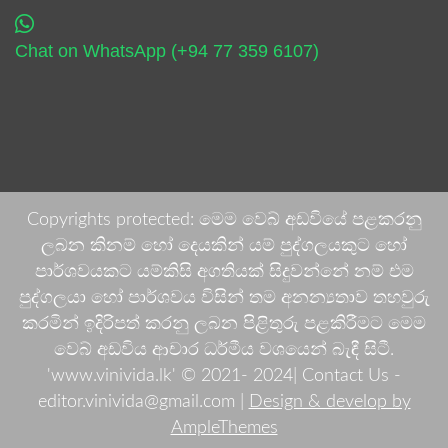
Chat on WhatsApp (+94 77 359 6107)
Copyrights protected: මෙම වෙබ් අඩවියේ පළකරනු
ලබන කිනම් හෝ දෙයකින් යම් පුද්ගලයකුට හෝ
පාර්ශවයකට යම්කිසි අගතියක් සිදුවන්නේ නම් එම
පුද්ගලයා හෝ පාර්ශවය විසින් තම අනන්‍යතාව තහවුරු
කරමින් ඉදිරිපත් කරනු ලබන පිළිතුරු පළකිරීමට මෙම
වෙබ් අඩවිය ආචාර ධර්මීය වශයෙන් බැඳී සිටී.
'www.vinivida.lk' © 2021- 2024| Contact Us -
editor.vinivida@gmail.com |
Design & develop by
AmpleThemes