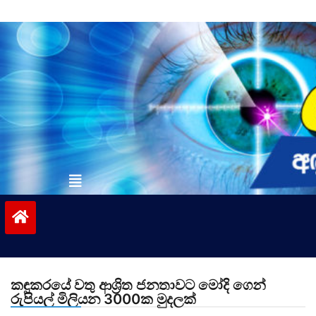
Skip
to
content
vinivida.lk
කඳුකරයේ වතු ආශ්‍රිත ජනතාවට මෝදි ගෙන්
රුපියල් මිලියන 3000ක මුදලක්