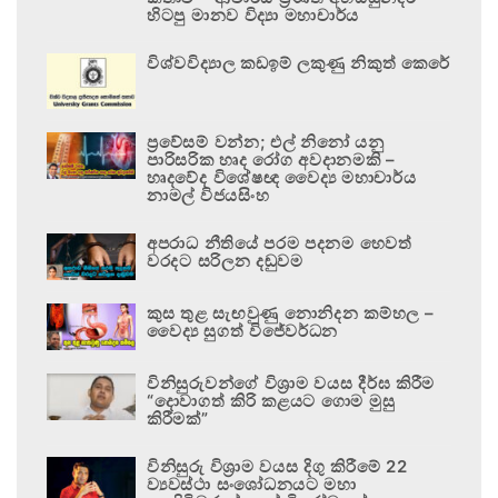
හිටපු මානව විද්‍යා මහාචාර්ය
විශ්වවිද්‍යාල කඩඉම් ලකුණු නිකුත් කෙරේ
ප්‍රවේසම් වන්න; එල් නිනෝ යනු
පාරිසරික හෘද රෝග අවදානමකි –
හෘදවේද විශේෂඥ වෛද්‍ය මහාචාර්ය
නාමල් විජයසිංහ
අපරාධ නීතියේ පරම පදනම හෙවත්
වරදට සරිලන දඬුවම
කුස තුළ සැඟවුණු නොනිදන කම්හල –
වෛද්‍ය සුගත් විජේවර්ධන
විනිසුරුවන්ගේ විශ්‍රාම වයස දීර්ඝ කිරීම
“දොවාගත් කිරි කළයට ගොම මුසු
කිරීමක්”
විනිසුරු විශ්‍රාම වයස දිගු කිරීමේ 22
ව්‍යවස්ථා සංශෝධනයට මහා