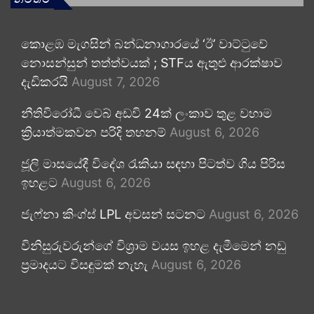
කොළඹ මැගසින් බන්ධනාගාරයේ ‘ඊ’ වාට්ටුවේ
නොසන්සුන් තත්ත්වයක් ; STFය ඇතුළු ආරක්ෂාව
දැඩිකරයි
August 7, 2026
නීතිවිරෝධී වෙබ් අඩවි 24ක් ලංකාව තුළ වහාම
ක්‍රියාත්මකවන පරිදි තහනම්
August 6, 2026
ජූලි මාසයේදී විදේශ රැකියා සඳහා පිටත්ව ගිය පිරිස
ඉහළට
August 6, 2026
ජැෆ්නා කිංග්ස් LPL අවසන් සටනට
August 6, 2026
විනිසුරුවරුන්ගේ විශ්‍රාම වයස ඉහළ දැමීමෙන් නඩු
ප්‍රමාදයට විසඳුමක් නැහැ
August 6, 2026