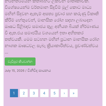
නිරන්තරයෙන් කතාබහට ලක්වන මාතෘකාවකි.
විශේෂයෙන්ම වර්තමාන සිදුවීම් මුල් කොට මාධ්‍ය
මඟින් සිදුවන ඇතැම් අසත්‍ය ප්‍රචාර සහ කරුණු විකෘති
කිරීම් හේතුවෙන්, මානසික රෝග සඳහා ලබාදෙන
ඖෂධ පිළිබඳව සමාජය තුළ අනියත බියක් නිර්මාණය
වී ඇත.එය සමාජයීය වශයෙන් ඉතා අහිතකර
තත්වයකි. මෙම සටහන මඟින් ප්‍රධාන මානසික රෝග
නාශක ඖෂධවල සැබෑ ක්‍රියාකාරීත්වය, ප්‍රචණ්ඩත්වය
…
වැඩිපුර කියවන්න
විනිවිද සායනය
July 15, 2026
/
1
2
3
4
5
›
»