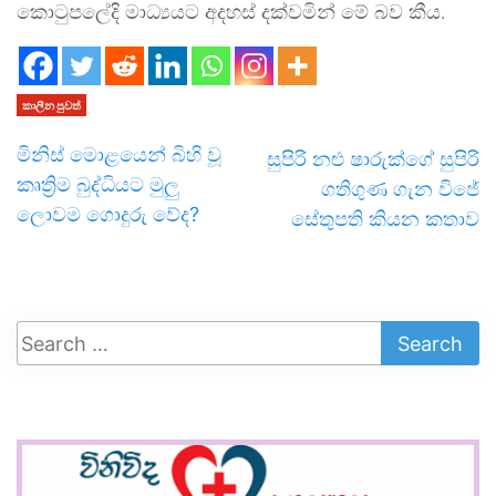
කොටුපලේදි මාධ්‍යයට අදහස් දක්වමින් මේ බව කීය.
කාලීන පුවත්
මිනිස් මොළයෙන් බිහි වූ
සුපිරි නළු ෂාරුක්ගේ සුපිරි
කෘත්‍රිම බුද්ධියට මුලු
ගතිගුණ ගැන විජේ
ලොවම ගොදුරු වේද?
සේතුපති කියන කතාව