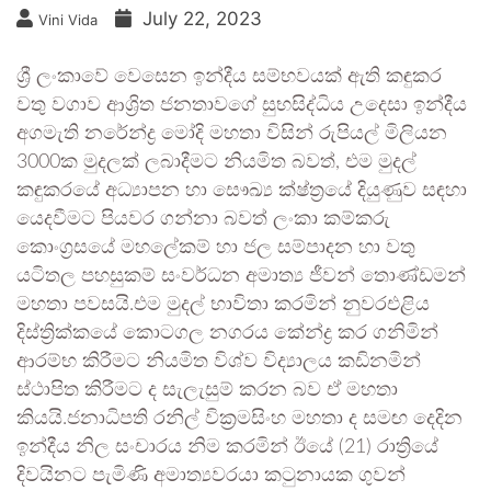
July 22, 2023
Vini Vida
ශ්‍රී ලංකාවේ වෙසෙන ඉන්දීය සම්භවයක් ඇති කඳුකර
වතු වගාව ආශ්‍රිත ජනතාවගේ සුභසිද්ධිය උදෙසා ඉන්දීය
අගමැති නරේන්ද්‍ර මෝදි මහතා විසින් රුපියල් මිලියන
3000ක මුදලක් ලබාදීමට නියමිත බවත්, එම මුදල්
කඳුකරයේ අධ්‍යාපන හා සෞඛ්‍ය ක්ෂ්ත්‍රයේ දියුණුව සඳහා
යෙදවීමට පියවර ගන්නා බවත් ලංකා කම්කරු
කොංග්‍රසයේ මහලේකම් හා ජල සම්පාදන හා වතු
යටිතල පහසුකම් සංවර්ධන අමාත්‍ය ජීවන් තොණ්ඩමන්
මහතා පවසයි.එම මුදල් භාවිතා කරමින් නුවරඑළිය
දිස්ත්‍රික්කයේ කොටගල නගරය කේන්ද්‍ර කර ගනිමින්
ආරම්භ කිරීමට නියමිත විශ්ව විද්‍යාලය කඩිනමින්
ස්ථාපිත කිරීමට ද සැලැසුම් කරන බව ඒ මහතා
කියයි.ජනාධිපති රනිල් වික්‍රමසිංහ මහතා ද සමඟ දෙදින
ඉන්දීය නිල සංචාරය නිම කරමින් ඊයේ (21) රාත්‍රියේ
දිවයිනට පැමිණි අමාත්‍යවරයා කටුනායක ගුවන්