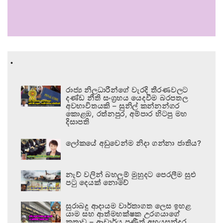
.
රාජ්‍ය නිලධාරීන්ගේ වැරදි තීරණවලට
දණ්ඩ නීති සංග්‍රහය යෙදවීම බරපතල
අවභාවිතයකි – සුනිල් කන්නන්ගර
කොළඹ, රත්නපුර, අම්පාර හිටපු මහ
දිසාපති
ලෝකයේ අඩුවෙන්ම නිදා ගන්නා ජාතිය?
නැව් වලින් බහලුම් මුහුදට පෙරලීම සුළු
පටු දෙයක් නොවේ
සුරාබදු ආදායම වාර්තාගත ලෙස ඉහළ
යාම සහ ආත්මභක්ෂක උරගයාගේ
කතාව – ආචාර්ය ප්‍රණීත් අභයසුන්දර