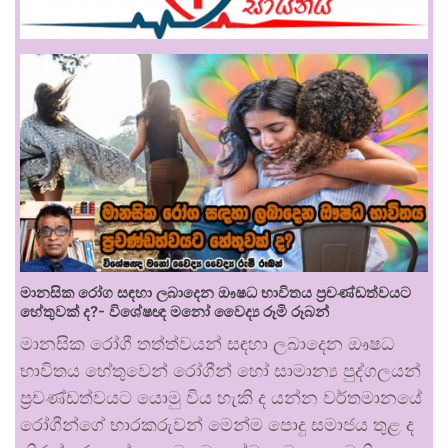
මානසික රෝග සඳහා ලබාදෙන ඖෂධ භාවිතය ප්‍රචණ්ඩත්වයට
හේතුවක් ද?- විශේෂඥ මනෝ වෛද්‍ය රූමි රූබන්
මානසික රෝගී තත්ත්වයන් සඳහා ලබාදෙන ඖෂධ
භාවිතය හේතුවෙන් රෝගීන් හෝ සාමාන්‍ය පුද්ගලයන්
ප්‍රචණ්ඩත්වයට යොමු විය හැකි ද යන්න වර්තමානයේ
රෝගීන්ගේ භාරකරුවන් මෙන්ම පොදු සමාජය තුළ ද